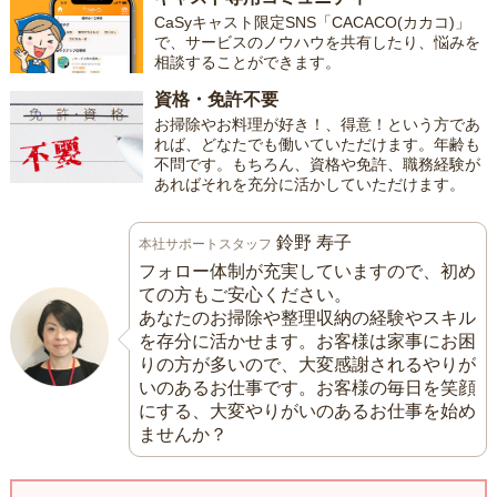
CaSyキャスト限定SNS「CACACO(カカコ)」
で、サービスのノウハウを共有したり、悩みを
相談することができます。
資格・免許不要
お掃除やお料理が好き！、得意！という方であ
れば、どなたでも働いていただけます。年齢も
不問です。もちろん、資格や免許、職務経験が
あればそれを充分に活かしていただけます。
鈴野 寿子
本社サポートスタッフ
フォロー体制が充実していますので、初め
ての方もご安心ください。
あなたのお掃除や整理収納の経験やスキル
を存分に活かせます。お客様は家事にお困
りの方が多いので、大変感謝されるやりが
いのあるお仕事です。お客様の毎日を笑顔
にする、大変やりがいのあるお仕事を始め
ませんか？