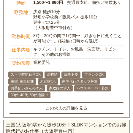
1,500〜1,860円
、交通費支給、前払い制度あり
時給
少路 徒歩10分
勤務地
野畑小学校前／阪急バス 徒歩10分
豊中 バス25分
（大阪府豊中市付近）
8時～20時の間で1時間〜、好きな日に働くこと
勤務時間
が可能です。(候補の日時から選択)
キッチン、トイレ、お風呂、洗面所、リビン
仕事内容
グ、その他のお掃除
業務委託
契約形態
スキマ時間勤務OK
高時給
資格不要
ブランクOK
主婦･主夫歓迎
未経験OK
家事代行スタッフ募集
お手伝いさんの求人
家政婦の求人
ハウスキーパー募集
30代･40代･50代活躍中
この求人の詳細を見る
三国(大阪府)駅から徒歩10分！3LDKマンションでのお掃
除代行のお仕事（大阪府豊中市）