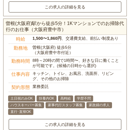
この求人の詳細を見る
曽根(大阪府)駅から徒歩5分！1Kマンションでのお掃除代
行のお仕事（大阪府豊中市）
1,500〜1,860円
、交通費支給、前払い制度あり
時給
曽根(大阪府) 徒歩5分
勤務地
（大阪府豊中市付近）
8時～20時の間で1時間〜、好きな日に働くこと
勤務時間
が可能です。(候補の日時から選択)
キッチン、トイレ、お風呂、洗面所、リビン
仕事内容
グ、その他のお掃除
業務委託
契約形態
土日祝のみOK
扶養内OK
高時給
学歴不問
ハウスキーパー募集
家事代行スタッフ募集
家政婦の求人
直行･直帰OK
この求人の詳細を見る