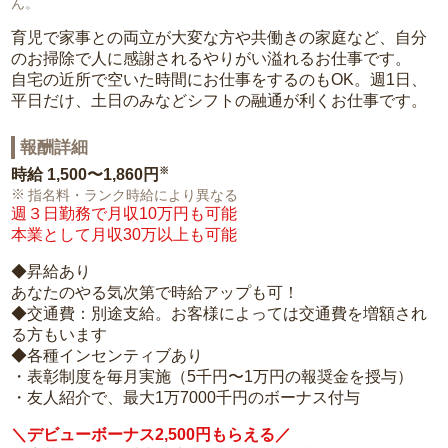
ん。
育児で家事との両立が大変な方や共働きの家庭など、自分
のお掃除で人に感謝されるやりがい溢れるお仕事です。
自宅の近所で空いた時間にお仕事をするのもOK。週1日、
平日だけ、土日のみなどシフトの融通が利くお仕事です。
報酬詳細
※
時給
1,500〜1,860円
指名料・ランク時給により異なる
週３日勤務で月収10万円も可能
本業として月収30万以上も可能
◆昇給あり
あなたのやる気次第で時給アップも可！
◆交通費：別途支給。お客様によっては交通費を増額され
る方もいます
◆各種インセンティブあり
・表彰制度を毎月実施（5千円〜1万円の報奨金を授与）
・友人紹介で、最大1万7000千円のボーナス付与
＼デビューボーナス2,500円もらえる／