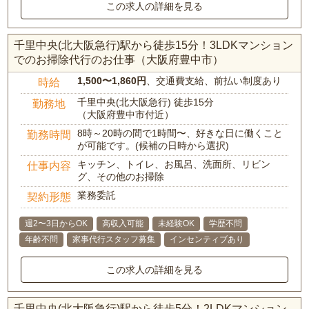
この求人の詳細を見る
千里中央(北大阪急行)駅から徒歩15分！3LDKマンション
でのお掃除代行のお仕事（大阪府豊中市）
1,500〜1,860円
、交通費支給、前払い制度あり
時給
千里中央(北大阪急行) 徒歩15分
勤務地
（大阪府豊中市付近）
8時～20時の間で1時間〜、好きな日に働くこと
勤務時間
が可能です。(候補の日時から選択)
キッチン、トイレ、お風呂、洗面所、リビン
仕事内容
グ、その他のお掃除
業務委託
契約形態
週2〜3日からOK
高収入可能
未経験OK
学歴不問
年齢不問
家事代行スタッフ募集
インセンティブあり
この求人の詳細を見る
千里中央(北大阪急行)駅から徒歩5分！2LDKマンション