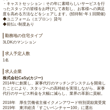
・キャストセッション：その年に素晴らしいサービスを行
ったスタッフの皆様をお呼びして表彰し、お客様への満足
度を高める方法などをシェアします。(招待制･年１回開催)
◆ユニフォーム（エプロン）貸与
◆前払い制度あり
勤務地の住宅タイプ
3LDKのマンション
求人予定人数
1名
求人企業
株式会社CaSy(カジー)
2014年に創業し、家事代行のマッチングシステムを開発し
たことにより、スタッフへの高時給を実現しながら、家事
代行のサービス料金を大幅に減らし、業界の革新に貢献。
2018年 厚生労働省主催イクメンアワード特別奨励賞受賞
2019年 東洋経済「すごいベンチャー100」に選出