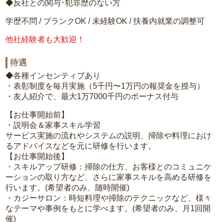
◆反社との関与･犯罪歴のない方
学歴不問 / ブランクOK / 未経験OK / 扶養内就業の調整可
他社経験者も大歓迎！
待遇
◆各種インセンティブあり
・表彰制度を毎月実施（5千円〜1万円の報奨金を授与）
・友人紹介で、最大1万7000千円のボーナス付与
【お仕事開始前】
・説明会＆家事スキル学習
サービス実施の流れやシステムの説明、掃除や料理におけ
るアドバイスなどを元に研修を行います。
【お仕事開始後】
・スキルアップ研修：掃除の仕方、お客様とのコミュニケ
ーションの取り方など、さらに家事スキルを高める研修を
行います。(希望者のみ、随時開催)
・カジーサロン：時短料理や掃除のテクニックなど、様々
なテーマや事例をもとに学べます。(希望者のみ、月1回開
催)