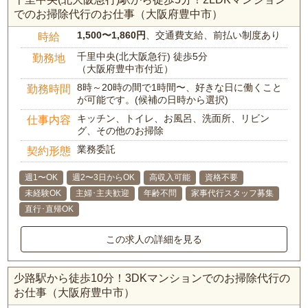
でのお掃除代行のお仕事（大阪府豊中市）
1,500〜1,860円
、交通費支給、前払い制度あり
時給
千里中央(北大阪急行) 徒歩5分
勤務地
（大阪府豊中市付近）
8時～20時の間で1時間〜、好きな日に働くこと
勤務時間
が可能です。(候補の日時から選択)
キッチン、トイレ、お風呂、洗面所、リビン
仕事内容
グ、その他のお掃除
業務委託
契約形態
週1〜OK
週2〜3日からOK
高収入可能
資格不要
未経験OK
主婦･主夫歓迎
年齢不問
家事代行スタッフ募集
直行･直帰OK
この求人の詳細を見る
少路駅から徒歩10分！3DKマンションでのお掃除代行の
お仕事（大阪府豊中市）