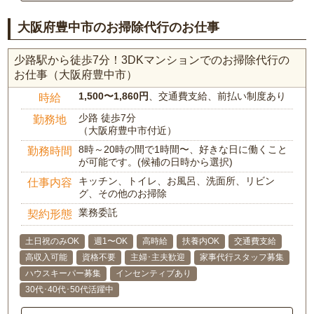
大阪府豊中市のお掃除代行のお仕事
少路駅から徒歩7分！3DKマンションでのお掃除代行の
お仕事（大阪府豊中市）
1,500〜1,860円
、交通費支給、前払い制度あり
時給
少路 徒歩7分
勤務地
（大阪府豊中市付近）
8時～20時の間で1時間〜、好きな日に働くこと
勤務時間
が可能です。(候補の日時から選択)
キッチン、トイレ、お風呂、洗面所、リビン
仕事内容
グ、その他のお掃除
業務委託
契約形態
土日祝のみOK
週1〜OK
高時給
扶養内OK
交通費支給
高収入可能
資格不要
主婦･主夫歓迎
家事代行スタッフ募集
ハウスキーパー募集
インセンティブあり
30代･40代･50代活躍中