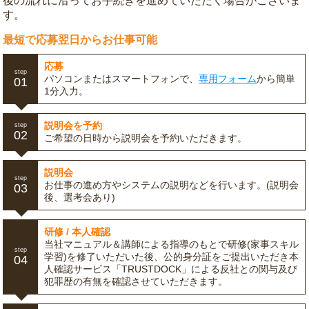
後の流れに沿ってお手続きを進めていただく場合がございま
す。
最短で応募翌日からお仕事可能
応募
step
パソコンまたはスマートフォンで、
専用フォーム
から簡単
01
1分入力。
説明会を予約
step
02
ご希望の日時から説明会を予約いただきます。
説明会
step
お仕事の進め方やシステムの説明などを行います。(説明会
03
後、選考会あり)
研修 / 本人確認
当社マニュアル＆講師による指導のもとで研修(家事スキル
step
学習)を修了いただいた後、公的身分証をご提出いただき本
04
人確認サービス「TRUSTDOCK」による反社との関与及び
犯罪歴の有無を確認させていただきます。