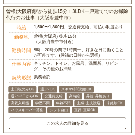
曽根(大阪府)駅から徒歩15分！3LDK一戸建てでのお掃除
代行のお仕事（大阪府豊中市）
1,500〜1,860円
、交通費支給、前払い制度あり
時給
曽根(大阪府) 徒歩15分
勤務地
（大阪府豊中市付近）
8時～20時の間で1時間〜、好きな日に働くこと
勤務時間
が可能です。(候補の日時から選択)
キッチン、トイレ、お風呂、洗面所、リビン
仕事内容
グ、その他のお掃除
業務委託
契約形態
土日祝のみOK
週1〜OK
スキマ時間勤務OK
週2〜3日からOK
交通費支給
高時給
昇給･昇格あり
高収入可能
学歴不問
年齢不問
主婦･主夫歓迎
未経験OK
ハウスキーパー募集
シフト自由
直行･直帰OK
この求人の詳細を見る