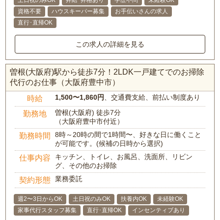
土日祝のみOK
昇給･昇格あり
学歴不問
未経験OK
資格不要
ハウスキーパー募集
お手伝いさんの求人
直行･直帰OK
この求人の詳細を見る
曽根(大阪府)駅から徒歩7分！2LDK一戸建てでのお掃除
代行のお仕事（大阪府豊中市）
1,500〜1,860円
、交通費支給、前払い制度あり
時給
曽根(大阪府) 徒歩7分
勤務地
（大阪府豊中市付近）
8時～20時の間で1時間〜、好きな日に働くこと
勤務時間
が可能です。(候補の日時から選択)
キッチン、トイレ、お風呂、洗面所、リビン
仕事内容
グ、その他のお掃除
業務委託
契約形態
週2〜3日からOK
土日祝のみOK
扶養内OK
未経験OK
家事代行スタッフ募集
直行･直帰OK
インセンティブあり