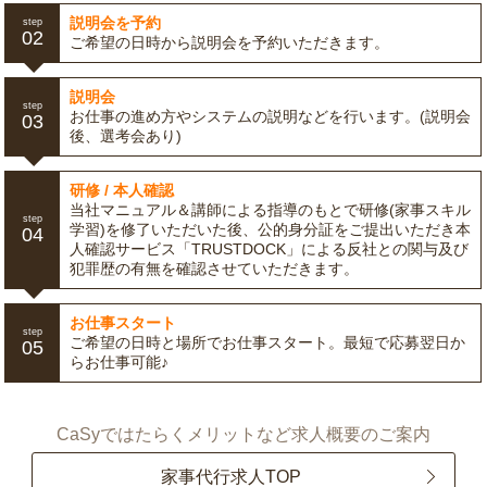
説明会を予約
step
02
ご希望の日時から説明会を予約いただきます。
説明会
step
お仕事の進め方やシステムの説明などを行います。(説明会
03
後、選考会あり)
研修 / 本人確認
当社マニュアル＆講師による指導のもとで研修(家事スキル
step
学習)を修了いただいた後、公的身分証をご提出いただき本
04
人確認サービス「TRUSTDOCK」による反社との関与及び
犯罪歴の有無を確認させていただきます。
お仕事スタート
step
ご希望の日時と場所でお仕事スタート。最短で応募翌日か
05
らお仕事可能♪
CaSyではたらくメリットなど求人概要のご案内
家事代行求人TOP