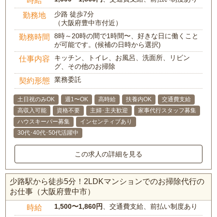
時給
少路 徒歩7分
勤務地
（大阪府豊中市付近）
8時～20時の間で1時間〜、好きな日に働くこと
勤務時間
が可能です。(候補の日時から選択)
キッチン、トイレ、お風呂、洗面所、リビン
仕事内容
グ、その他のお掃除
業務委託
契約形態
土日祝のみOK
週1〜OK
高時給
扶養内OK
交通費支給
高収入可能
資格不要
主婦･主夫歓迎
家事代行スタッフ募集
ハウスキーパー募集
インセンティブあり
30代･40代･50代活躍中
この求人の詳細を見る
少路駅から徒歩5分！2LDKマンションでのお掃除代行の
お仕事（大阪府豊中市）
1,500〜1,860円
、交通費支給、前払い制度あり
時給