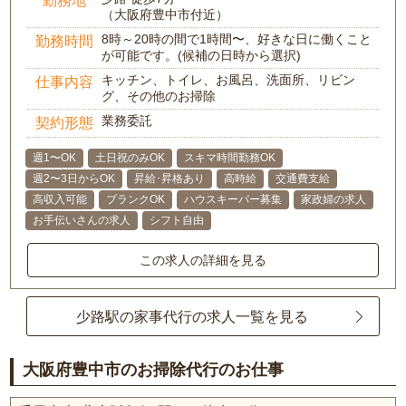
勤務地
（大阪府豊中市付近）
8時～20時の間で1時間〜、好きな日に働くこと
勤務時間
が可能です。(候補の日時から選択)
キッチン、トイレ、お風呂、洗面所、リビン
仕事内容
グ、その他のお掃除
業務委託
契約形態
週1〜OK
土日祝のみOK
スキマ時間勤務OK
週2〜3日からOK
昇給･昇格あり
高時給
交通費支給
高収入可能
ブランクOK
ハウスキーパー募集
家政婦の求人
お手伝いさんの求人
シフト自由
この求人の詳細を見る
少路駅の家事代行の求人一覧を見る
大阪府豊中市のお掃除代行のお仕事