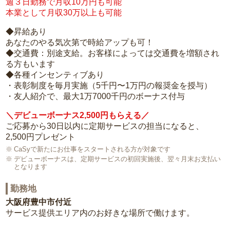
週３日勤務で月収10万円も可能
本業として月収30万以上も可能
◆昇給あり
あなたのやる気次第で時給アップも可！
◆交通費：別途支給。お客様によっては交通費を増額され
る方もいます
◆各種インセンティブあり
・表彰制度を毎月実施（5千円〜1万円の報奨金を授与）
・友人紹介で、最大1万7000千円のボーナス付与
＼デビューボーナス2,500円もらえる／
ご応募から30日以内に定期サービスの担当になると、
2,500円プレゼント
CaSyで新たにお仕事をスタートされる方が対象です
デビューボーナスは、定期サービスの初回実施後、翌々月末お支払い
となります
勤務地
大阪府豊中市付近
サービス提供エリア内のお好きな場所で働けます。