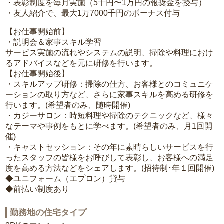
・表彰制度を毎月実施（5千円〜1万円の報奨金を授与）
・友人紹介で、最大1万7000千円のボーナス付与
【お仕事開始前】
・説明会＆家事スキル学習
サービス実施の流れやシステムの説明、掃除や料理におけ
るアドバイスなどを元に研修を行います。
【お仕事開始後】
・スキルアップ研修：掃除の仕方、お客様とのコミュニケ
ーションの取り方など、さらに家事スキルを高める研修を
行います。(希望者のみ、随時開催)
・カジーサロン：時短料理や掃除のテクニックなど、様々
なテーマや事例をもとに学べます。(希望者のみ、月1回開
催)
・キャストセッション：その年に素晴らしいサービスを行
ったスタッフの皆様をお呼びして表彰し、お客様への満足
度を高める方法などをシェアします。(招待制･年１回開催)
◆ユニフォーム（エプロン）貸与
◆前払い制度あり
勤務地の住宅タイプ