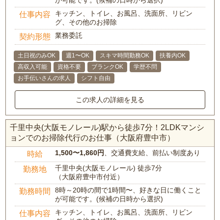
が可能です。(候補の日時から選択)
キッチン、トイレ、お風呂、洗面所、リビン
仕事内容
グ、その他のお掃除
業務委託
契約形態
土日祝のみOK
週1〜OK
スキマ時間勤務OK
扶養内OK
高収入可能
資格不要
ブランクOK
学歴不問
お手伝いさんの求人
シフト自由
この求人の詳細を見る
千里中央(大阪モノレール)駅から徒歩7分！2LDKマンシ
ョンでのお掃除代行のお仕事（大阪府豊中市）
1,500〜1,860円
、交通費支給、前払い制度あり
時給
千里中央(大阪モノレール) 徒歩7分
勤務地
（大阪府豊中市付近）
8時～20時の間で1時間〜、好きな日に働くこと
勤務時間
が可能です。(候補の日時から選択)
キッチン、トイレ、お風呂、洗面所、リビン
仕事内容