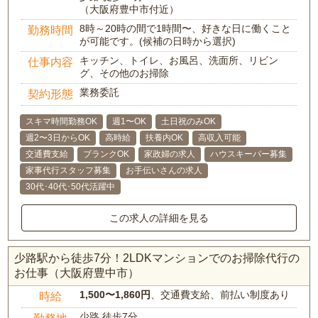
（大阪府豊中市付近）
8時～20時の間で1時間〜、好きな日に働くこと
勤務時間
が可能です。(候補の日時から選択)
キッチン、トイレ、お風呂、洗面所、リビン
仕事内容
グ、その他のお掃除
業務委託
契約形態
スキマ時間勤務OK
週1〜OK
土日祝のみOK
週2〜3日からOK
高時給
扶養内OK
高収入可能
交通費支給
ブランクOK
家政婦の求人
ハウスキーパー募集
家事代行スタッフ募集
お手伝いさんの求人
30代･40代･50代活躍中
この求人の詳細を見る
少路駅から徒歩7分！2LDKマンションでのお掃除代行の
お仕事（大阪府豊中市）
1,500〜1,860円
、交通費支給、前払い制度あり
時給
少路 徒歩7分