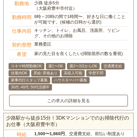
少路 徒歩5分
勤務地
（大阪府豊中市付近）
8時～20時の間で1時間〜、好きな日に働くこと
勤務時間
が可能です。(候補の日時から選択)
キッチン、トイレ、お風呂、洗面所、リビン
仕事内容
グ、その他のお掃除
業務委託
契約形態
家の見た目を良くしたい(掃除箇所の数を重視)
希望
スキマ時間勤務OK
週1〜OK
週2〜3日からOK
交通費支給
扶養内OK
昇給･昇格あり
高収入可能
学歴不問
家事代行スタッフ募集
ハウスキーパー募集
30代･40代･50代活躍中
この求人の詳細を見る
少路駅から徒歩15分！3DKマンションでのお掃除代行の
お仕事（大阪府豊中市）
1,500〜1,860円
、交通費支給、前払い制度あり
時給