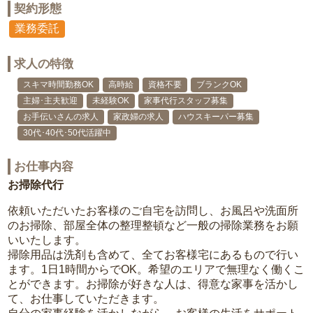
契約形態
業務委託
求人の特徴
スキマ時間勤務OK
高時給
資格不要
ブランクOK
主婦･主夫歓迎
未経験OK
家事代行スタッフ募集
お手伝いさんの求人
家政婦の求人
ハウスキーパー募集
30代･40代･50代活躍中
お仕事内容
お掃除代行
依頼いただいたお客様のご自宅を訪問し、お風呂や洗面所
のお掃除、部屋全体の整理整頓など一般の掃除業務をお願
いいたします。
掃除用品は洗剤も含めて、全てお客様宅にあるもので行い
ます。1日1時間からでOK。希望のエリアで無理なく働くこ
とができます。お掃除が好きな人は、得意な家事を活かし
て、お仕事していただきます。