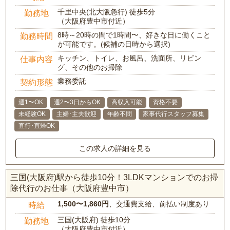
千里中央(北大阪急行) 徒歩5分
勤務地
（大阪府豊中市付近）
8時～20時の間で1時間〜、好きな日に働くこと
勤務時間
が可能です。(候補の日時から選択)
キッチン、トイレ、お風呂、洗面所、リビン
仕事内容
グ、その他のお掃除
業務委託
契約形態
週1〜OK
週2〜3日からOK
高収入可能
資格不要
未経験OK
主婦･主夫歓迎
年齢不問
家事代行スタッフ募集
直行･直帰OK
この求人の詳細を見る
三国(大阪府)駅から徒歩10分！3LDKマンションでのお掃
除代行のお仕事（大阪府豊中市）
1,500〜1,860円
、交通費支給、前払い制度あり
時給
三国(大阪府) 徒歩10分
勤務地
（大阪府豊中市付近）