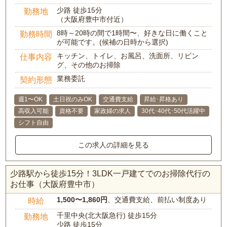
少路 徒歩15分
勤務地
（大阪府豊中市付近）
8時～20時の間で1時間〜、好きな日に働くこと
勤務時間
が可能です。(候補の日時から選択)
キッチン、トイレ、お風呂、洗面所、リビン
仕事内容
グ、その他のお掃除
業務委託
契約形態
週1〜OK
土日祝のみOK
交通費支給
昇給･昇格あり
高収入可能
資格不要
家政婦の求人
30代･40代･50代活躍中
シフト自由
この求人の詳細を見る
少路駅から徒歩15分！3LDK一戸建てでのお掃除代行の
お仕事（大阪府豊中市）
1,500〜1,860円
、交通費支給、前払い制度あり
時給
千里中央(北大阪急行) 徒歩15分
勤務地
少路 徒歩15分