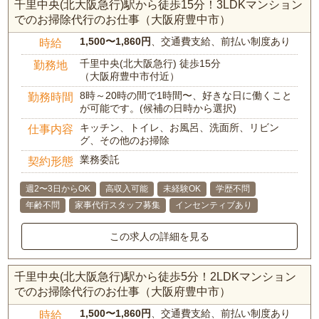
千里中央(北大阪急行)駅から徒歩15分！3LDKマンション
でのお掃除代行のお仕事（大阪府豊中市）
1,500〜1,860円
、交通費支給、前払い制度あり
時給
千里中央(北大阪急行) 徒歩15分
勤務地
（大阪府豊中市付近）
8時～20時の間で1時間〜、好きな日に働くこと
勤務時間
が可能です。(候補の日時から選択)
キッチン、トイレ、お風呂、洗面所、リビン
仕事内容
グ、その他のお掃除
業務委託
契約形態
週2〜3日からOK
高収入可能
未経験OK
学歴不問
年齢不問
家事代行スタッフ募集
インセンティブあり
この求人の詳細を見る
千里中央(北大阪急行)駅から徒歩5分！2LDKマンション
でのお掃除代行のお仕事（大阪府豊中市）
1,500〜1,860円
、交通費支給、前払い制度あり
時給