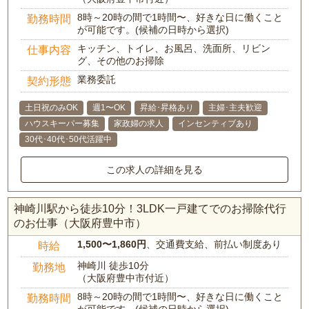
8時～20時の間で1時間〜、好きな日に働くこと
勤務時間
が可能です。(候補の日時から選択)
キッチン、トイレ、お風呂、洗面所、リビン
仕事内容
グ、その他のお掃除
業務委託
契約形態
土日祝のみOK
週1〜OK
昇給･昇格あり
主婦･主夫歓迎
ハウスキーパー募集
家政婦の求人
インセンティブあり
30代･40代･50代活躍中
この求人の詳細を見る
神崎川駅から徒歩10分！3LDK一戸建てでのお掃除代行
のお仕事（大阪府豊中市）
1,500〜1,860円
、交通費支給、前払い制度あり
時給
神崎川 徒歩10分
勤務地
（大阪府豊中市付近）
8時～20時の間で1時間〜、好きな日に働くこと
勤務時間