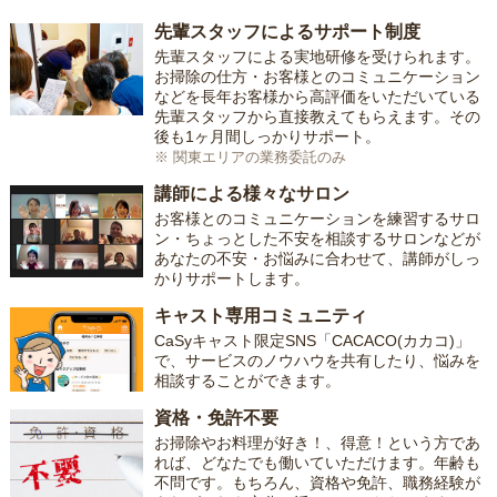
先輩スタッフによるサポート制度
先輩スタッフによる実地研修を受けられます。
お掃除の仕方・お客様とのコミュニケーション
などを長年お客様から高評価をいただいている
先輩スタッフから直接教えてもらえます。その
後も1ヶ月間しっかりサポート。
※ 関東エリアの業務委託のみ
講師による様々なサロン
お客様とのコミュニケーションを練習するサロ
ン・ちょっとした不安を相談するサロンなどが
あなたの不安・お悩みに合わせて、講師がしっ
かりサポートします。
キャスト専用コミュニティ
CaSyキャスト限定SNS「CACACO(カカコ)」
で、サービスのノウハウを共有したり、悩みを
相談することができます。
資格・免許不要
お掃除やお料理が好き！、得意！という方であ
れば、どなたでも働いていただけます。年齢も
不問です。もちろん、資格や免許、職務経験が