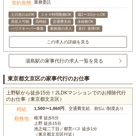
業務委託
契約形態
土日祝のみOK
スキマ時間勤務OK
週2〜3日からOK
高収入可能
高時給
交通費支給
未経験OK
ハウスキーパー募集
家政婦の求人
直行･直帰OK
この求人の詳細を見る
湯島駅の家事代行の求人一覧を見る
東京都文京区の家事代行のお仕事
上野駅から徒歩15分！2LDKマンションでのお掃除代行
のお仕事（東京都文京区）
1,500〜1,860円
、交通費支給、前払い制度あり
時給
根津 徒歩5分
勤務地
上野 徒歩15分
池之端二丁目／都営バス 徒歩1分
（東京都文京区付近）