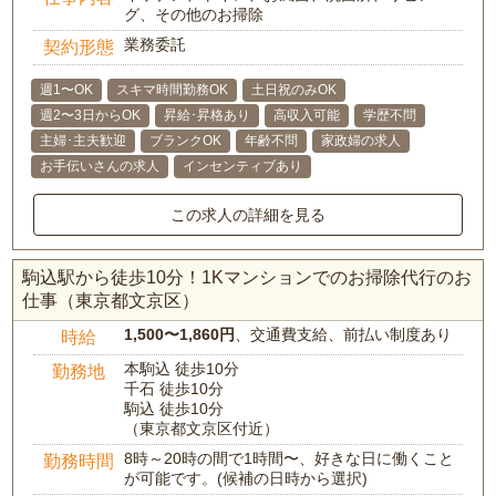
グ、その他のお掃除
業務委託
契約形態
週1〜OK
スキマ時間勤務OK
土日祝のみOK
週2〜3日からOK
昇給･昇格あり
高収入可能
学歴不問
主婦･主夫歓迎
ブランクOK
年齢不問
家政婦の求人
お手伝いさんの求人
インセンティブあり
この求人の詳細を見る
駒込駅から徒歩10分！1Kマンションでのお掃除代行のお
仕事（東京都文京区）
1,500〜1,860円
、交通費支給、前払い制度あり
時給
本駒込 徒歩10分
勤務地
千石 徒歩10分
駒込 徒歩10分
（東京都文京区付近）
8時～20時の間で1時間〜、好きな日に働くこと
勤務時間
が可能です。(候補の日時から選択)