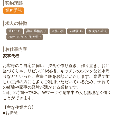
契約形態
業務委託
求人の特徴
週1〜OK
昇給･昇格あり
資格不要
未経験OK
家政婦の求人
30代･40代･50代活躍中
お仕事内容
家事代行
お客様のご自宅に伺い、夕食や作り置き、作り置き、お弁
当づくりや、リビングや浴槽、キッチンのシンクなど水周
りなどといった、家事全般をお願いいたします。育児で忙
しい主婦の方にも多くご利用いただいているため、子育て
の経験や家事の経験が活かせる業務です。
1日、2時間〜でOK。Wワークや副業中の人も無理なく働く
ことができます。
【主な作業内容】
■お掃除