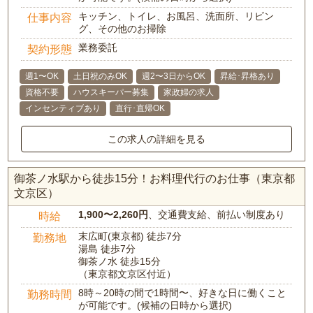
キッチン、トイレ、お風呂、洗面所、リビン
仕事内容
グ、その他のお掃除
業務委託
契約形態
週1〜OK
土日祝のみOK
週2〜3日からOK
昇給･昇格あり
資格不要
ハウスキーパー募集
家政婦の求人
インセンティブあり
直行･直帰OK
この求人の詳細を見る
御茶ノ水駅から徒歩15分！お料理代行のお仕事（東京都
文京区）
1,900〜2,260円
、交通費支給、前払い制度あり
時給
末広町(東京都) 徒歩7分
勤務地
湯島 徒歩7分
御茶ノ水 徒歩15分
（東京都文京区付近）
8時～20時の間で1時間〜、好きな日に働くこと
勤務時間
が可能です。(候補の日時から選択)