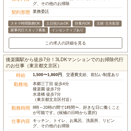
グ、その他のお掃除
業務委託
契約形態
スキマ時間勤務OK
土日祝のみOK
扶養内OK
主婦･主夫歓迎
家事代行スタッフ募集
インセンティブあり
この求人の詳細を見る
後楽園駅から徒歩7分！3LDKマンションでのお掃除代行
のお仕事（東京都文京区）
1,500〜1,860円
、交通費支給、前払い制度あり
時給
本郷三丁目 徒歩4分
勤務地
後楽園 徒歩7分
水道橋 徒歩7分
（東京都文京区付近）
8時～20時の間で1時間〜、好きな日に働くこと
勤務時間
が可能です。(候補の日時から選択)
キッチン、トイレ、お風呂、洗面所、リビン
仕事内容
グ、その他のお掃除