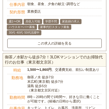
朝食、昼食、夕食の献立･調理など
仕事内容
業務委託
契約形態
週1〜OK
高収入可能
学歴不問
家政婦の求人
ハウスキーパー募集
家事代行スタッフ募集
30代･40代･50代活躍中
この求人の詳細を見る
御茶ノ水駅から徒歩7分！3LDKマンションでのお掃除代
行のお仕事（東京都文京区）
1,500〜1,860円
、交通費支給、前払い制度あり
時給
御茶ノ水 徒歩7分
勤務地
末広町(東京都) 徒歩7分
湯島 徒歩5分
（東京都文京区付近）
8時～20時の間で1時間〜、好きな日に働くこと
勤務時間
が可能です。(候補の日時から選択)
キッチン、トイレ、お風呂、洗面所、リビン
仕事内容