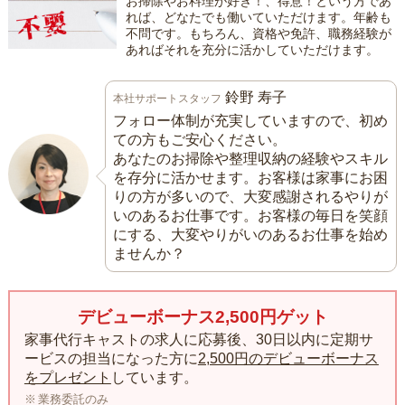
お掃除やお料理が好き！、得意！という方であ
れば、どなたでも働いていただけます。年齢も
不問です。もちろん、資格や免許、職務経験が
あればそれを充分に活かしていただけます。
鈴野 寿子
本社サポートスタッフ
フォロー体制が充実していますので、初め
ての方もご安心ください。
あなたのお掃除や整理収納の経験やスキル
を存分に活かせます。お客様は家事にお困
りの方が多いので、大変感謝されるやりが
いのあるお仕事です。お客様の毎日を笑顔
にする、大変やりがいのあるお仕事を始め
ませんか？
デビューボーナス2,500円ゲット
家事代行キャストの求人に応募後、30日以内に定期サ
ービスの担当になった方に
2,500円のデビューボーナス
をプレゼント
しています。
業務委託のみ