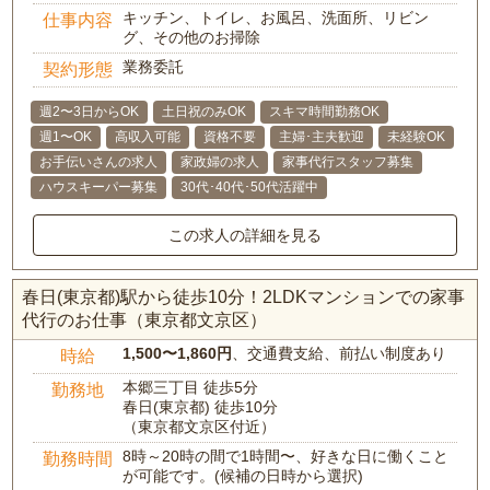
キッチン、トイレ、お風呂、洗面所、リビン
仕事内容
グ、その他のお掃除
業務委託
契約形態
週2〜3日からOK
土日祝のみOK
スキマ時間勤務OK
週1〜OK
高収入可能
資格不要
主婦･主夫歓迎
未経験OK
お手伝いさんの求人
家政婦の求人
家事代行スタッフ募集
ハウスキーパー募集
30代･40代･50代活躍中
この求人の詳細を見る
春日(東京都)駅から徒歩10分！2LDKマンションでの家事
代行のお仕事（東京都文京区）
1,500〜1,860円
、交通費支給、前払い制度あり
時給
本郷三丁目 徒歩5分
勤務地
春日(東京都) 徒歩10分
（東京都文京区付近）
8時～20時の間で1時間〜、好きな日に働くこと
勤務時間
が可能です。(候補の日時から選択)