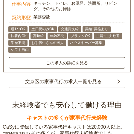
キッチン、トイレ、お風呂、洗面所、リビン
仕事内容
グ、その他のお掃除
業務委託
契約形態
週1〜OK
土日祝のみOK
交通費支給
昇給･昇格あり
扶養内OK
高時給
年齢不問
ブランクOK
主婦･主夫歓迎
学歴不問
お手伝いさんの求人
ハウスキーパー募集
シフト自由
この求人の詳細を見る
文京区の家事代行の求人一覧を見る
未経験者でも安心して働ける理由
キャストの多くが家事代行未経験
CaSyに登録している家事代行キャストは20,000人以上。
その多くが、家事代行未経験者でした。
(2024年6月時点)