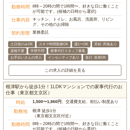
8時～20時の間で1時間〜、好きな日に働くこと
勤務時間
が可能です。(候補の日時から選択)
キッチン、トイレ、お風呂、洗面所、リビン
仕事内容
グ、その他のお掃除
業務委託
契約形態
土日祝のみOK
スキマ時間勤務OK
週1〜OK
昇給･昇格あり
資格不要
学歴不問
家事代行スタッフ募集
お手伝いさんの求人
インセンティブあり
直行･直帰OK
この求人の詳細を見る
根津駅から徒歩1分！1LDKマンションでの家事代行のお
仕事（東京都文京区）
1,500〜1,860円
、交通費支給、前払い制度あり
時給
根津 徒歩1分
勤務地
（東京都文京区付近）
8時～20時の間で1時間〜、好きな日に働くこと
勤務時間
が可能です。(候補の日時から選択)