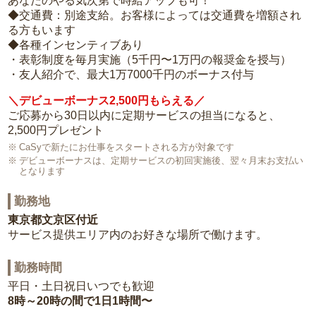
あなたのやる気次第で時給アップも可！
◆交通費：別途支給。お客様によっては交通費を増額され
る方もいます
◆各種インセンティブあり
・表彰制度を毎月実施（5千円〜1万円の報奨金を授与）
・友人紹介で、最大1万7000千円のボーナス付与
＼デビューボーナス2,500円もらえる／
ご応募から30日以内に定期サービスの担当になると、
2,500円プレゼント
CaSyで新たにお仕事をスタートされる方が対象です
デビューボーナスは、定期サービスの初回実施後、翌々月末お支払い
となります
勤務地
東京都文京区付近
サービス提供エリア内のお好きな場所で働けます。
勤務時間
平日・土日祝日いつでも歓迎
8時～20時の間で1日1時間〜