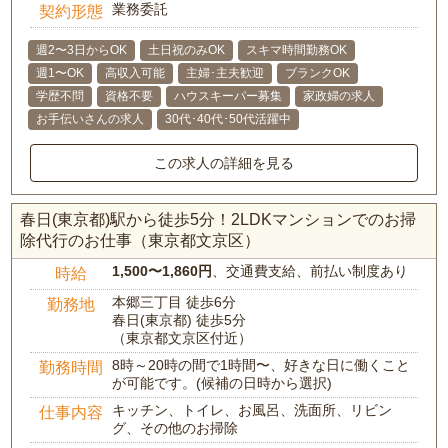
業務委託
契約形態
週2〜3日からOK
土日祝のみOK
スキマ時間勤務OK
週1〜OK
高収入可能
主婦･主夫歓迎
ブランクOK
学歴不問
資格不要
ハウスキーパー募集
家政婦の求人
お手伝いさんの求人
30代･40代･50代活躍中
この求人の詳細を見る
春日(東京都)駅から徒歩5分！2LDKマンションでのお掃
除代行のお仕事（東京都文京区）
1,500〜1,860円
、交通費支給、前払い制度あり
時給
本郷三丁目 徒歩6分
勤務地
春日(東京都) 徒歩5分
（東京都文京区付近）
8時～20時の間で1時間〜、好きな日に働くこと
勤務時間
が可能です。(候補の日時から選択)
キッチン、トイレ、お風呂、洗面所、リビン
仕事内容
グ、その他のお掃除