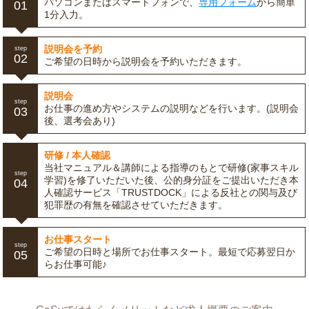
パソコンまたはスマートフォンで、
専用フォーム
から簡単
01
1分入力。
説明会を予約
step
02
ご希望の日時から説明会を予約いただきます。
説明会
step
お仕事の進め方やシステムの説明などを行います。(説明会
03
後、選考会あり)
研修 / 本人確認
当社マニュアル＆講師による指導のもとで研修(家事スキル
step
学習)を修了いただいた後、公的身分証をご提出いただき本
04
人確認サービス「TRUSTDOCK」による反社との関与及び
犯罪歴の有無を確認させていただきます。
お仕事スタート
step
ご希望の日時と場所でお仕事スタート。最短で応募翌日か
05
らお仕事可能♪