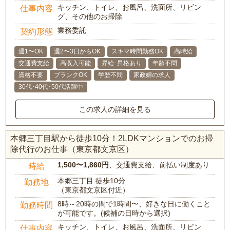
キッチン、トイレ、お風呂、洗面所、リビン
仕事内容
グ、その他のお掃除
業務委託
契約形態
週1〜OK
週2〜3日からOK
スキマ時間勤務OK
高時給
交通費支給
高収入可能
昇給･昇格あり
年齢不問
資格不要
ブランクOK
学歴不問
家政婦の求人
30代･40代･50代活躍中
この求人の詳細を見る
本郷三丁目駅から徒歩10分！2LDKマンションでのお掃
除代行のお仕事（東京都文京区）
1,500〜1,860円
、交通費支給、前払い制度あり
時給
本郷三丁目 徒歩10分
勤務地
（東京都文京区付近）
8時～20時の間で1時間〜、好きな日に働くこと
勤務時間
が可能です。(候補の日時から選択)
キッチン、トイレ、お風呂、洗面所、リビン
仕事内容