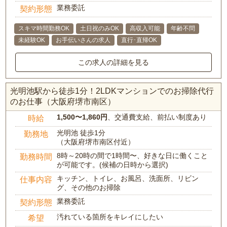
業務委託
契約形態
スキマ時間勤務OK
土日祝のみOK
高収入可能
年齢不問
未経験OK
お手伝いさんの求人
直行･直帰OK
この求人の詳細を見る
光明池駅から徒歩1分！2LDKマンションでのお掃除代行
のお仕事（大阪府堺市南区）
1,500〜1,860円
、交通費支給、前払い制度あり
時給
光明池 徒歩1分
勤務地
（大阪府堺市南区付近）
8時～20時の間で1時間〜、好きな日に働くこと
勤務時間
が可能です。(候補の日時から選択)
キッチン、トイレ、お風呂、洗面所、リビン
仕事内容
グ、その他のお掃除
業務委託
契約形態
汚れている箇所をキレイにしたい
希望