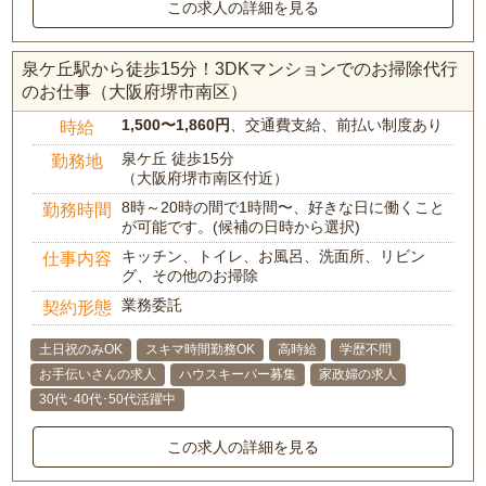
この求人の詳細を見る
泉ケ丘駅から徒歩15分！3DKマンションでのお掃除代行
のお仕事（大阪府堺市南区）
1,500〜1,860円
、交通費支給、前払い制度あり
時給
泉ケ丘 徒歩15分
勤務地
（大阪府堺市南区付近）
8時～20時の間で1時間〜、好きな日に働くこと
勤務時間
が可能です。(候補の日時から選択)
キッチン、トイレ、お風呂、洗面所、リビン
仕事内容
グ、その他のお掃除
業務委託
契約形態
土日祝のみOK
スキマ時間勤務OK
高時給
学歴不問
お手伝いさんの求人
ハウスキーパー募集
家政婦の求人
30代･40代･50代活躍中
この求人の詳細を見る