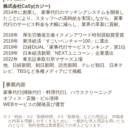
株式会社CaSy(カジー)
2014年に創業し、家事代行のマッチングシステムを開発し
たことにより、スタッフへの高時給を実現しながら、家事
代行のサービス料金を大幅に減らし、業界の革新に貢献。
2018年 厚生労働省主催イクメンアワード特別奨励賞受賞
2019年 東洋経済「すごいベンチャー100」に選出
2019年 日経DUAL「家事代行サービスランキング」第1位
2019年 日本経済新聞「NEXTユニコーン」企業選出
2022年 東京証券取引所マザーズ上場
他、日経新聞、朝日新聞、読売新聞、テレビ朝日、日本テ
レビ、TBSなど各種メディアにて掲載
事業内容
家事代行(掃除代行・料理代行)、ハウスクリーニング
オフィス・店舗・ビル清掃
WEBサービスの開発及び運営
1「時給」※2「勤務時間」※3「勤務地」などの用語は、求職者
が内容を理解しやすくするために、一般的な求人用語を用いたも
のとなり、契約形態は業務委託での求人となります。