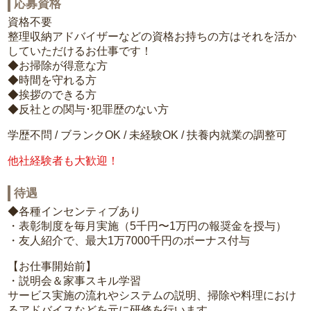
応募資格
資格不要
整理収納アドバイザーなどの資格お持ちの方はそれを活か
していただけるお仕事です！
◆お掃除が得意な方
◆時間を守れる方
◆挨拶のできる方
◆反社との関与･犯罪歴のない方
学歴不問 / ブランクOK / 未経験OK / 扶養内就業の調整可
他社経験者も大歓迎！
待遇
◆各種インセンティブあり
・表彰制度を毎月実施（5千円〜1万円の報奨金を授与）
・友人紹介で、最大1万7000千円のボーナス付与
【お仕事開始前】
・説明会＆家事スキル学習
サービス実施の流れやシステムの説明、掃除や料理におけ
るアドバイスなどを元に研修を行います。