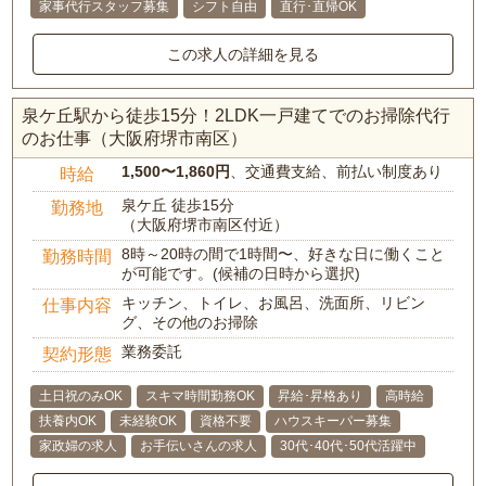
家事代行スタッフ募集
シフト自由
直行･直帰OK
この求人の詳細を見る
泉ケ丘駅から徒歩15分！2LDK一戸建てでのお掃除代行
のお仕事（大阪府堺市南区）
1,500〜1,860円
、交通費支給、前払い制度あり
時給
泉ケ丘 徒歩15分
勤務地
（大阪府堺市南区付近）
8時～20時の間で1時間〜、好きな日に働くこと
勤務時間
が可能です。(候補の日時から選択)
キッチン、トイレ、お風呂、洗面所、リビン
仕事内容
グ、その他のお掃除
業務委託
契約形態
土日祝のみOK
スキマ時間勤務OK
昇給･昇格あり
高時給
扶養内OK
未経験OK
資格不要
ハウスキーパー募集
家政婦の求人
お手伝いさんの求人
30代･40代･50代活躍中