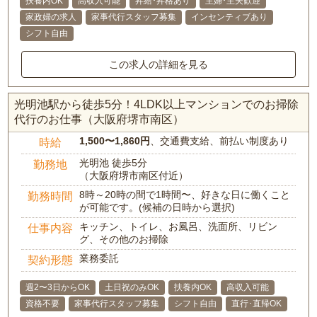
扶養内OK
高収入可能
昇給･昇格あり
主婦･主夫歓迎
家政婦の求人
家事代行スタッフ募集
インセンティブあり
シフト自由
この求人の詳細を見る
光明池駅から徒歩5分！4LDK以上マンションでのお掃除
代行のお仕事（大阪府堺市南区）
1,500〜1,860円
、交通費支給、前払い制度あり
時給
光明池 徒歩5分
勤務地
（大阪府堺市南区付近）
8時～20時の間で1時間〜、好きな日に働くこと
勤務時間
が可能です。(候補の日時から選択)
キッチン、トイレ、お風呂、洗面所、リビン
仕事内容
グ、その他のお掃除
業務委託
契約形態
週2〜3日からOK
土日祝のみOK
扶養内OK
高収入可能
資格不要
家事代行スタッフ募集
シフト自由
直行･直帰OK