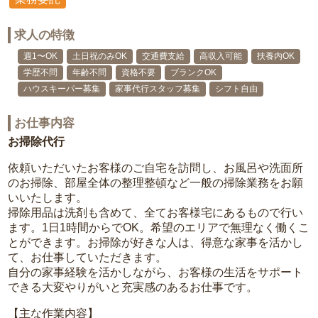
求人の特徴
週1〜OK
土日祝のみOK
交通費支給
高収入可能
扶養内OK
学歴不問
年齢不問
資格不要
ブランクOK
ハウスキーパー募集
家事代行スタッフ募集
シフト自由
お仕事内容
お掃除代行
依頼いただいたお客様のご自宅を訪問し、お風呂や洗面所
のお掃除、部屋全体の整理整頓など一般の掃除業務をお願
いいたします。
掃除用品は洗剤も含めて、全てお客様宅にあるもので行い
ます。1日1時間からでOK。希望のエリアで無理なく働くこ
とができます。お掃除が好きな人は、得意な家事を活かし
て、お仕事していただきます。
自分の家事経験を活かしながら、お客様の生活をサポート
できる大変やりがいと充実感のあるお仕事です。
【主な作業内容】