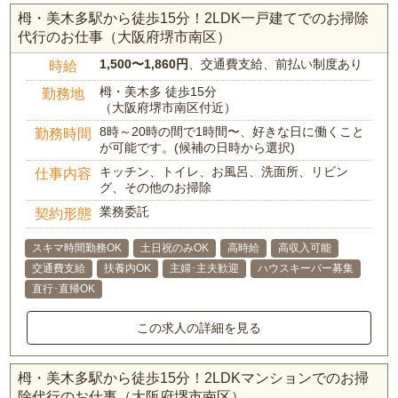
栂・美木多駅から徒歩15分！2LDK一戸建てでのお掃除
代行のお仕事（大阪府堺市南区）
1,500〜1,860円
、交通費支給、前払い制度あり
時給
栂・美木多 徒歩15分
勤務地
（大阪府堺市南区付近）
8時～20時の間で1時間〜、好きな日に働くこと
勤務時間
が可能です。(候補の日時から選択)
キッチン、トイレ、お風呂、洗面所、リビン
仕事内容
グ、その他のお掃除
業務委託
契約形態
スキマ時間勤務OK
土日祝のみOK
高時給
高収入可能
交通費支給
扶養内OK
主婦･主夫歓迎
ハウスキーパー募集
直行･直帰OK
この求人の詳細を見る
栂・美木多駅から徒歩15分！2LDKマンションでのお掃
除代行のお仕事（大阪府堺市南区）