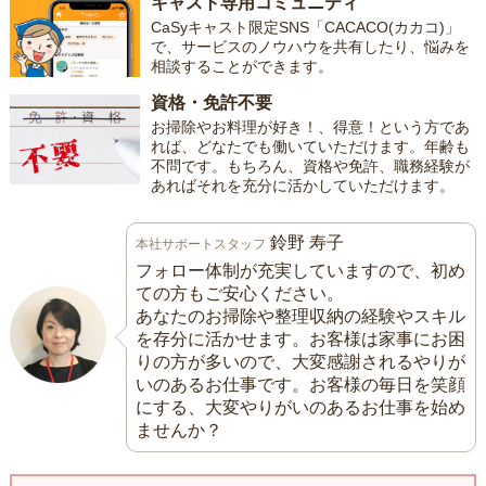
キャスト専用コミュニティ
CaSyキャスト限定SNS「CACACO(カカコ)」
で、サービスのノウハウを共有したり、悩みを
相談することができます。
資格・免許不要
お掃除やお料理が好き！、得意！という方であ
れば、どなたでも働いていただけます。年齢も
不問です。もちろん、資格や免許、職務経験が
あればそれを充分に活かしていただけます。
鈴野 寿子
本社サポートスタッフ
フォロー体制が充実していますので、初め
ての方もご安心ください。
あなたのお掃除や整理収納の経験やスキル
を存分に活かせます。お客様は家事にお困
りの方が多いので、大変感謝されるやりが
いのあるお仕事です。お客様の毎日を笑顔
にする、大変やりがいのあるお仕事を始め
ませんか？