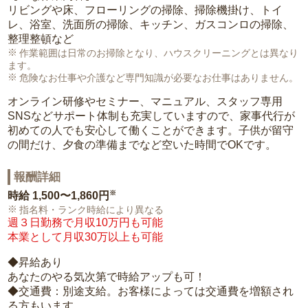
リビングや床、フローリングの掃除、掃除機掛け、トイ
レ、浴室、洗面所の掃除、キッチン、ガスコンロの掃除、
整理整頓など
作業範囲は日常のお掃除となり、ハウスクリーニングとは異なり
ます。
危険なお仕事や介護など専門知識が必要なお仕事はありません。
オンライン研修やセミナー、マニュアル、スタッフ専用
SNSなどサポート体制も充実していますので、家事代行が
初めての人でも安心して働くことができます。子供が留守
の間だけ、夕食の準備までなど空いた時間でOKです。
報酬詳細
※
時給
1,500〜1,860円
指名料・ランク時給により異なる
週３日勤務で月収10万円も可能
本業として月収30万以上も可能
◆昇給あり
あなたのやる気次第で時給アップも可！
◆交通費：別途支給。お客様によっては交通費を増額され
る方もいます