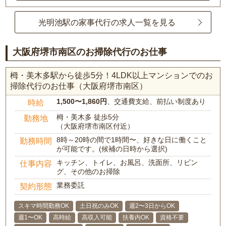
光明池駅の家事代行の求人一覧を見る
大阪府堺市南区のお掃除代行のお仕事
栂・美木多駅から徒歩5分！4LDK以上マンションでのお
掃除代行のお仕事（大阪府堺市南区）
1,500〜1,860円
、交通費支給、前払い制度あり
時給
栂・美木多 徒歩5分
勤務地
（大阪府堺市南区付近）
8時～20時の間で1時間〜、好きな日に働くこと
勤務時間
が可能です。(候補の日時から選択)
キッチン、トイレ、お風呂、洗面所、リビン
仕事内容
グ、その他のお掃除
業務委託
契約形態
スキマ時間勤務OK
土日祝のみOK
週2〜3日からOK
週1〜OK
高時給
高収入可能
扶養内OK
資格不要