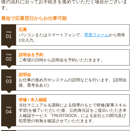
後の流れに沿ってお手続きを進めていただく場合がございま
す。
最短で応募翌日からお仕事可能
応募
step
パソコンまたはスマートフォンで、
専用フォーム
から簡単
01
1分入力。
説明会を予約
step
02
ご希望の日時から説明会を予約いただきます。
説明会
step
お仕事の進め方やシステムの説明などを行います。(説明会
03
後、選考会あり)
研修 / 本人確認
当社マニュアル＆講師による指導のもとで研修(家事スキル
step
学習)を修了いただいた後、公的身分証をご提出いただき本
04
人確認サービス「TRUSTDOCK」による反社との関与及び
犯罪歴の有無を確認させていただきます。