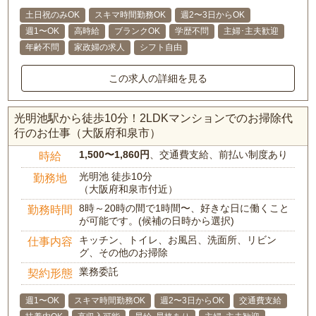
土日祝のみOK
スキマ時間勤務OK
週2〜3日からOK
週1〜OK
高時給
ブランクOK
学歴不問
主婦･主夫歓迎
年齢不問
家政婦の求人
シフト自由
この求人の詳細を見る
光明池駅から徒歩10分！2LDKマンションでのお掃除代
行のお仕事（大阪府和泉市）
1,500〜1,860円
、交通費支給、前払い制度あり
時給
光明池 徒歩10分
勤務地
（大阪府和泉市付近）
8時～20時の間で1時間〜、好きな日に働くこと
勤務時間
が可能です。(候補の日時から選択)
キッチン、トイレ、お風呂、洗面所、リビン
仕事内容
グ、その他のお掃除
業務委託
契約形態
週1〜OK
スキマ時間勤務OK
週2〜3日からOK
交通費支給