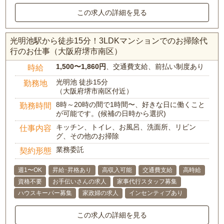
この求人の詳細を見る
光明池駅から徒歩15分！3LDKマンションでのお掃除代
行のお仕事（大阪府堺市南区）
1,500〜1,860円
、交通費支給、前払い制度あり
時給
光明池 徒歩15分
勤務地
（大阪府堺市南区付近）
8時～20時の間で1時間〜、好きな日に働くこと
勤務時間
が可能です。(候補の日時から選択)
キッチン、トイレ、お風呂、洗面所、リビン
仕事内容
グ、その他のお掃除
業務委託
契約形態
週1〜OK
昇給･昇格あり
高収入可能
交通費支給
高時給
資格不要
お手伝いさんの求人
家事代行スタッフ募集
ハウスキーパー募集
家政婦の求人
インセンティブあり
この求人の詳細を見る