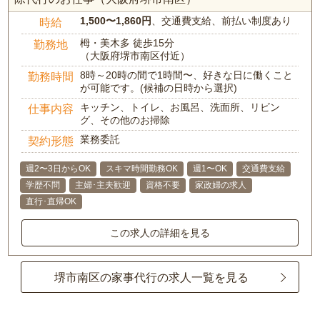
1,500〜1,860円
、交通費支給、前払い制度あり
時給
栂・美木多 徒歩15分
勤務地
（大阪府堺市南区付近）
8時～20時の間で1時間〜、好きな日に働くこと
勤務時間
が可能です。(候補の日時から選択)
キッチン、トイレ、お風呂、洗面所、リビン
仕事内容
グ、その他のお掃除
業務委託
契約形態
週2〜3日からOK
スキマ時間勤務OK
週1〜OK
交通費支給
学歴不問
主婦･主夫歓迎
資格不要
家政婦の求人
直行･直帰OK
この求人の詳細を見る
堺市南区の家事代行の求人一覧を見る