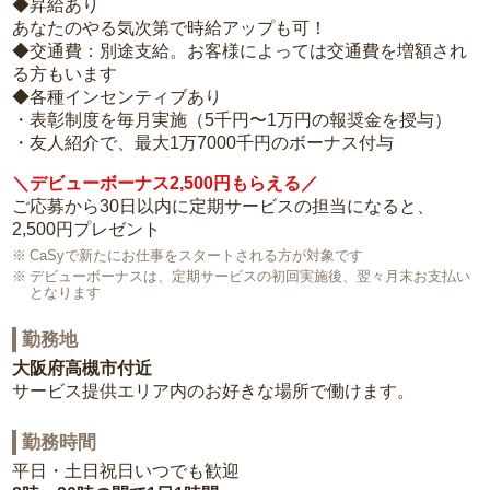
◆昇給あり
あなたのやる気次第で時給アップも可！
◆交通費：別途支給。お客様によっては交通費を増額され
る方もいます
◆各種インセンティブあり
・表彰制度を毎月実施（5千円〜1万円の報奨金を授与）
・友人紹介で、最大1万7000千円のボーナス付与
＼デビューボーナス2,500円もらえる／
ご応募から30日以内に定期サービスの担当になると、
2,500円プレゼント
CaSyで新たにお仕事をスタートされる方が対象です
デビューボーナスは、定期サービスの初回実施後、翌々月末お支払い
となります
勤務地
大阪府高槻市付近
サービス提供エリア内のお好きな場所で働けます。
勤務時間
平日・土日祝日いつでも歓迎