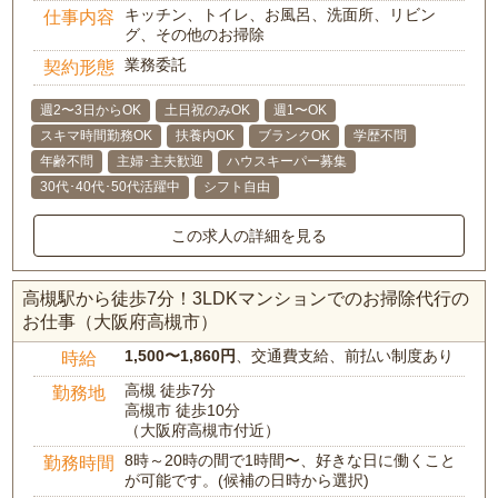
キッチン、トイレ、お風呂、洗面所、リビン
仕事内容
グ、その他のお掃除
業務委託
契約形態
週2〜3日からOK
土日祝のみOK
週1〜OK
スキマ時間勤務OK
扶養内OK
ブランクOK
学歴不問
年齢不問
主婦･主夫歓迎
ハウスキーパー募集
30代･40代･50代活躍中
シフト自由
この求人の詳細を見る
高槻駅から徒歩7分！3LDKマンションでのお掃除代行の
お仕事（大阪府高槻市）
1,500〜1,860円
、交通費支給、前払い制度あり
時給
高槻 徒歩7分
勤務地
高槻市 徒歩10分
（大阪府高槻市付近）
8時～20時の間で1時間〜、好きな日に働くこと
勤務時間
が可能です。(候補の日時から選択)