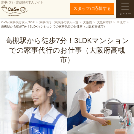
家事代行・家政婦の求人サイト
スタッフに応募する
メニュー
CaSy 家事代行求人 TOP
家事代行・家政婦の求人一覧
大阪府
大阪府市部
高槻市
高槻駅から徒歩7分！3LDKマンションでの家事代行のお仕事（大阪府高槻市）
高槻駅から徒歩7分！3LDKマンション
での家事代行のお仕事（大阪府高槻
市）