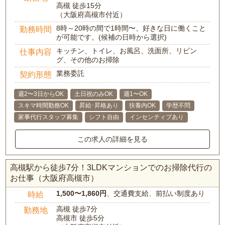
高槻 徒歩15分
（大阪府高槻市付近）
8時～20時の間で1時間〜、好きな日に働くこと
勤務時間
が可能です。(候補の日時から選択)
キッチン、トイレ、お風呂、洗面所、リビン
仕事内容
グ、その他のお掃除
業務委託
契約形態
週2〜3日からOK
土日祝のみOK
週1〜OK
スキマ時間勤務OK
昇給･昇格あり
扶養内OK
学歴不問
家事代行スタッフ募集
シフト自由
インセンティブあり
この求人の詳細を見る
高槻駅から徒歩7分！3LDKマンションでのお掃除代行の
お仕事（大阪府高槻市）
1,500〜1,860円
、交通費支給、前払い制度あり
時給
高槻 徒歩7分
勤務地
高槻市 徒歩5分