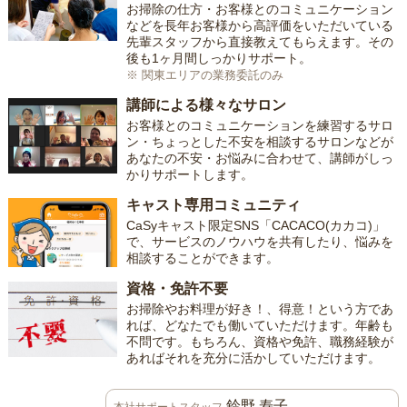
お掃除の仕方・お客様とのコミュニケーション
などを長年お客様から高評価をいただいている
先輩スタッフから直接教えてもらえます。その
後も1ヶ月間しっかりサポート。
※ 関東エリアの業務委託のみ
講師による様々なサロン
お客様とのコミュニケーションを練習するサロ
ン・ちょっとした不安を相談するサロンなどが
あなたの不安・お悩みに合わせて、講師がしっ
かりサポートします。
キャスト専用コミュニティ
CaSyキャスト限定SNS「CACACO(カカコ)」
で、サービスのノウハウを共有したり、悩みを
相談することができます。
資格・免許不要
お掃除やお料理が好き！、得意！という方であ
れば、どなたでも働いていただけます。年齢も
不問です。もちろん、資格や免許、職務経験が
あればそれを充分に活かしていただけます。
鈴野 寿子