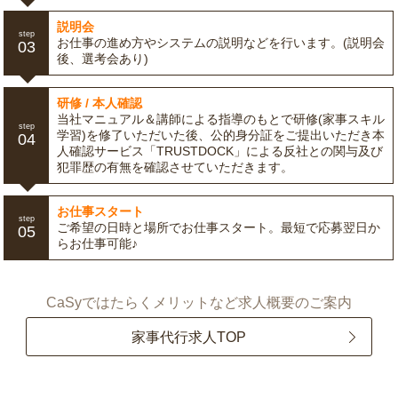
説明会
step
お仕事の進め方やシステムの説明などを行います。(説明会
03
後、選考会あり)
研修 / 本人確認
当社マニュアル＆講師による指導のもとで研修(家事スキル
step
学習)を修了いただいた後、公的身分証をご提出いただき本
04
人確認サービス「TRUSTDOCK」による反社との関与及び
犯罪歴の有無を確認させていただきます。
お仕事スタート
step
ご希望の日時と場所でお仕事スタート。最短で応募翌日か
05
らお仕事可能♪
CaSyではたらくメリットなど求人概要のご案内
家事代行求人TOP