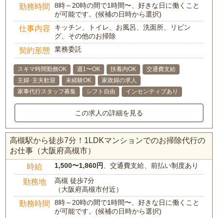
8時～20時の間で1時間〜、好きな日に働くこと
勤務時間
が可能です。(候補の日時から選択)
キッチン、トイレ、お風呂、洗面所、リビン
仕事内容
グ、その他のお掃除
業務委託
契約形態
スキマ時間勤務OK
週1〜OK
扶養内OK
交通費支給
主婦･主夫歓迎
未経験OK
家政婦の求人
家事代行スタッフ募集
シフト自由
インセンティブあり
この求人の詳細を見る
高槻駅から徒歩7分！1LDKマンションでのお掃除代行の
お仕事（大阪府高槻市）
1,500〜1,860円
、交通費支給、前払い制度あり
時給
高槻 徒歩7分
勤務地
（大阪府高槻市付近）
8時～20時の間で1時間〜、好きな日に働くこと
勤務時間
が可能です。(候補の日時から選択)