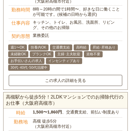
（大阪府高槻市付近）
8時～20時の間で1時間〜、好きな日に働くこと
勤務時間
が可能です。(候補の日時から選択)
キッチン、トイレ、お風呂、洗面所、リビン
仕事内容
グ、その他のお掃除
業務委託
契約形態
週1〜OK
扶養内OK
交通費支給
高時給
昇給･昇格あり
未経験OK
ブランクOK
主婦･主夫歓迎
資格不要
お手伝いさんの求人
インセンティブあり
30代･40代･50代活躍中
この求人の詳細を見る
高槻駅から徒歩5分！2LDKマンションでのお掃除代行の
お仕事（大阪府高槻市）
1,500〜1,860円
、交通費支給、前払い制度あり
時給
高槻 徒歩5分
勤務地
（大阪府高槻市付近）