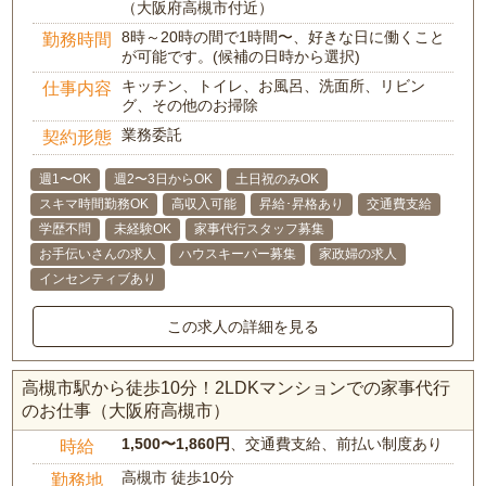
（大阪府高槻市付近）
8時～20時の間で1時間〜、好きな日に働くこと
勤務時間
が可能です。(候補の日時から選択)
キッチン、トイレ、お風呂、洗面所、リビン
仕事内容
グ、その他のお掃除
業務委託
契約形態
週1〜OK
週2〜3日からOK
土日祝のみOK
スキマ時間勤務OK
高収入可能
昇給･昇格あり
交通費支給
学歴不問
未経験OK
家事代行スタッフ募集
お手伝いさんの求人
ハウスキーパー募集
家政婦の求人
インセンティブあり
この求人の詳細を見る
高槻市駅から徒歩10分！2LDKマンションでの家事代行
のお仕事（大阪府高槻市）
1,500〜1,860円
、交通費支給、前払い制度あり
時給
高槻市 徒歩10分
勤務地