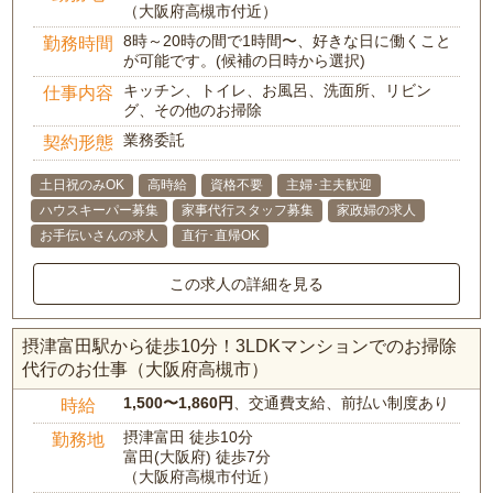
（大阪府高槻市付近）
8時～20時の間で1時間〜、好きな日に働くこと
勤務時間
が可能です。(候補の日時から選択)
キッチン、トイレ、お風呂、洗面所、リビン
仕事内容
グ、その他のお掃除
業務委託
契約形態
土日祝のみOK
高時給
資格不要
主婦･主夫歓迎
ハウスキーパー募集
家事代行スタッフ募集
家政婦の求人
お手伝いさんの求人
直行･直帰OK
この求人の詳細を見る
摂津富田駅から徒歩10分！3LDKマンションでのお掃除
代行のお仕事（大阪府高槻市）
1,500〜1,860円
、交通費支給、前払い制度あり
時給
摂津富田 徒歩10分
勤務地
富田(大阪府) 徒歩7分
（大阪府高槻市付近）