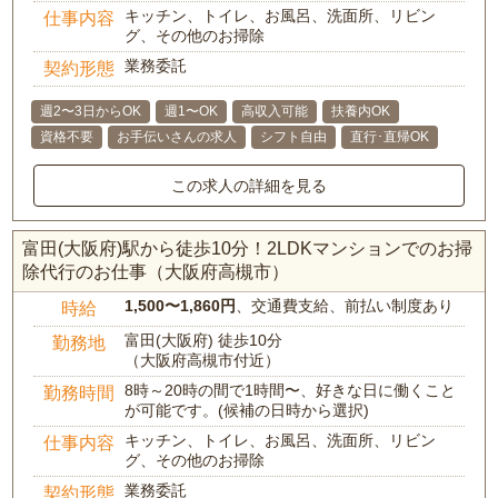
キッチン、トイレ、お風呂、洗面所、リビン
仕事内容
グ、その他のお掃除
業務委託
契約形態
週2〜3日からOK
週1〜OK
高収入可能
扶養内OK
資格不要
お手伝いさんの求人
シフト自由
直行･直帰OK
この求人の詳細を見る
富田(大阪府)駅から徒歩10分！2LDKマンションでのお掃
除代行のお仕事（大阪府高槻市）
1,500〜1,860円
、交通費支給、前払い制度あり
時給
富田(大阪府) 徒歩10分
勤務地
（大阪府高槻市付近）
8時～20時の間で1時間〜、好きな日に働くこと
勤務時間
が可能です。(候補の日時から選択)
キッチン、トイレ、お風呂、洗面所、リビン
仕事内容
グ、その他のお掃除
業務委託
契約形態