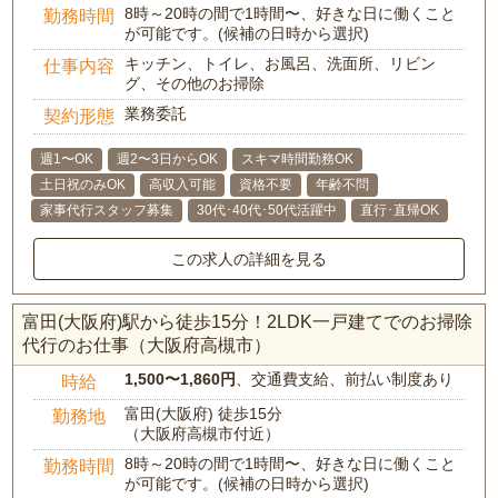
8時～20時の間で1時間〜、好きな日に働くこと
勤務時間
が可能です。(候補の日時から選択)
キッチン、トイレ、お風呂、洗面所、リビン
仕事内容
グ、その他のお掃除
業務委託
契約形態
週1〜OK
週2〜3日からOK
スキマ時間勤務OK
土日祝のみOK
高収入可能
資格不要
年齢不問
家事代行スタッフ募集
30代･40代･50代活躍中
直行･直帰OK
この求人の詳細を見る
富田(大阪府)駅から徒歩15分！2LDK一戸建てでのお掃除
代行のお仕事（大阪府高槻市）
1,500〜1,860円
、交通費支給、前払い制度あり
時給
富田(大阪府) 徒歩15分
勤務地
（大阪府高槻市付近）
8時～20時の間で1時間〜、好きな日に働くこと
勤務時間
が可能です。(候補の日時から選択)