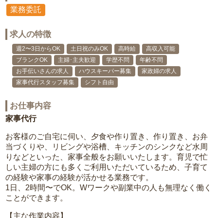
業務委託
求人の特徴
週2〜3日からOK
土日祝のみOK
高時給
高収入可能
ブランクOK
主婦･主夫歓迎
学歴不問
年齢不問
お手伝いさんの求人
ハウスキーパー募集
家政婦の求人
家事代行スタッフ募集
シフト自由
お仕事内容
家事代行
お客様のご自宅に伺い、夕食や作り置き、作り置き、お弁
当づくりや、リビングや浴槽、キッチンのシンクなど水周
りなどといった、家事全般をお願いいたします。育児で忙
しい主婦の方にも多くご利用いただいているため、子育て
の経験や家事の経験が活かせる業務です。
1日、2時間〜でOK。Wワークや副業中の人も無理なく働く
ことができます。
【主な作業内容】