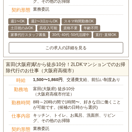
グ、その他のお掃除
業務委託
契約形態
週1〜OK
週2〜3日からOK
スキマ時間勤務OK
土日祝のみOK
高収入可能
資格不要
年齢不問
家事代行スタッフ募集
30代･40代･50代活躍中
直行･直帰OK
この求人の詳細を見る
富田(大阪府)駅から徒歩10分！2LDKマンションでのお掃
除代行のお仕事（大阪府高槻市）
1,500〜1,860円
、交通費支給、前払い制度あり
時給
富田(大阪府) 徒歩10分
勤務地
（大阪府高槻市付近）
8時～20時の間で1時間〜、好きな日に働くこと
勤務時間
が可能です。(候補の日時から選択)
キッチン、トイレ、お風呂、洗面所、リビン
仕事内容
グ、その他のお掃除
業務委託
契約形態