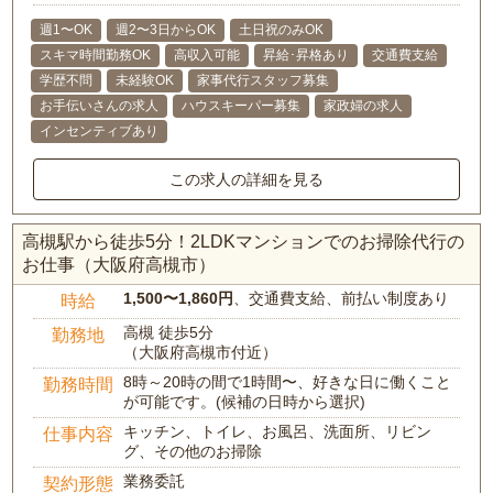
週1〜OK
週2〜3日からOK
土日祝のみOK
スキマ時間勤務OK
高収入可能
昇給･昇格あり
交通費支給
学歴不問
未経験OK
家事代行スタッフ募集
お手伝いさんの求人
ハウスキーパー募集
家政婦の求人
インセンティブあり
この求人の詳細を見る
高槻駅から徒歩5分！2LDKマンションでのお掃除代行の
お仕事（大阪府高槻市）
1,500〜1,860円
、交通費支給、前払い制度あり
時給
高槻 徒歩5分
勤務地
（大阪府高槻市付近）
8時～20時の間で1時間〜、好きな日に働くこと
勤務時間
が可能です。(候補の日時から選択)
キッチン、トイレ、お風呂、洗面所、リビン
仕事内容
グ、その他のお掃除
業務委託
契約形態