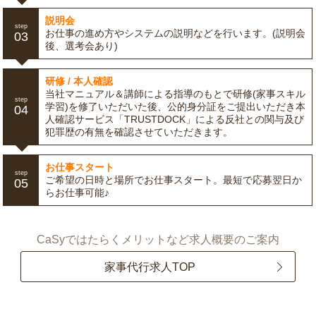
説明会
step
お仕事の進め方やシステムの説明などを行います。(説明会
03
後、選考会あり)
研修 / 本人確認
当社マニュアル＆講師による指導のもとで研修(家事スキル
step
学習)を修了いただいた後、公的身分証をご提出いただき本
04
人確認サービス「TRUSTDOCK」による反社との関与及び
犯罪歴の有無を確認させていただきます。
お仕事スタート
step
ご希望の日時と場所でお仕事スタート。最短で応募翌日か
05
らお仕事可能♪
CaSyではたらくメリットなど求人概要のご案内
家事代行求人TOP