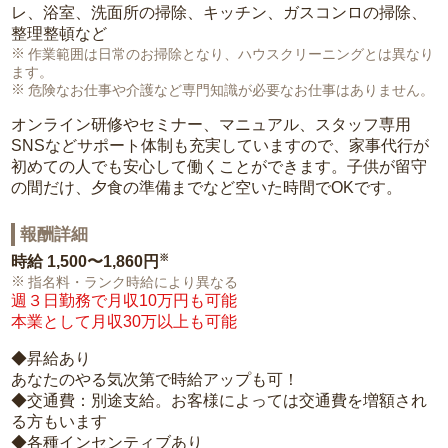
レ、浴室、洗面所の掃除、キッチン、ガスコンロの掃除、
整理整頓など
作業範囲は日常のお掃除となり、ハウスクリーニングとは異なり
ます。
危険なお仕事や介護など専門知識が必要なお仕事はありません。
オンライン研修やセミナー、マニュアル、スタッフ専用
SNSなどサポート体制も充実していますので、家事代行が
初めての人でも安心して働くことができます。子供が留守
の間だけ、夕食の準備までなど空いた時間でOKです。
報酬詳細
※
時給
1,500〜1,860円
指名料・ランク時給により異なる
週３日勤務で月収10万円も可能
本業として月収30万以上も可能
◆昇給あり
あなたのやる気次第で時給アップも可！
◆交通費：別途支給。お客様によっては交通費を増額され
る方もいます
◆各種インセンティブあり