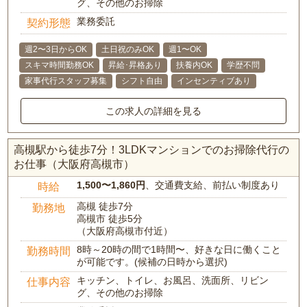
グ、その他のお掃除
業務委託
契約形態
週2〜3日からOK
土日祝のみOK
週1〜OK
スキマ時間勤務OK
昇給･昇格あり
扶養内OK
学歴不問
家事代行スタッフ募集
シフト自由
インセンティブあり
この求人の詳細を見る
高槻駅から徒歩7分！3LDKマンションでのお掃除代行の
お仕事（大阪府高槻市）
1,500〜1,860円
、交通費支給、前払い制度あり
時給
高槻 徒歩7分
勤務地
高槻市 徒歩5分
（大阪府高槻市付近）
8時～20時の間で1時間〜、好きな日に働くこと
勤務時間
が可能です。(候補の日時から選択)
キッチン、トイレ、お風呂、洗面所、リビン
仕事内容
グ、その他のお掃除