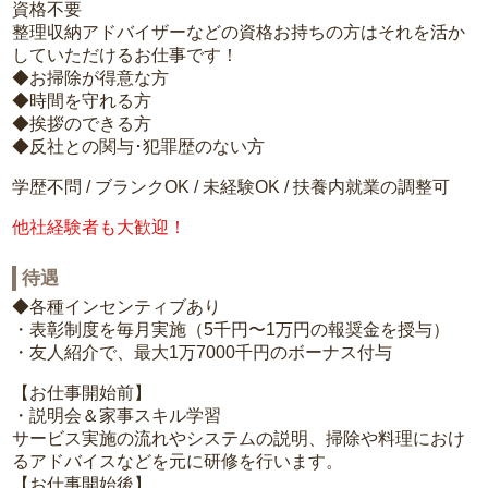
資格不要
整理収納アドバイザーなどの資格お持ちの方はそれを活か
していただけるお仕事です！
◆お掃除が得意な方
◆時間を守れる方
◆挨拶のできる方
◆反社との関与･犯罪歴のない方
学歴不問 / ブランクOK / 未経験OK / 扶養内就業の調整可
他社経験者も大歓迎！
待遇
◆各種インセンティブあり
・表彰制度を毎月実施（5千円〜1万円の報奨金を授与）
・友人紹介で、最大1万7000千円のボーナス付与
【お仕事開始前】
・説明会＆家事スキル学習
サービス実施の流れやシステムの説明、掃除や料理におけ
るアドバイスなどを元に研修を行います。
【お仕事開始後】