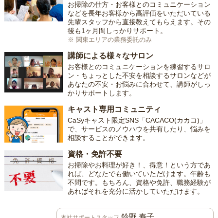
お掃除の仕方・お客様とのコミュニケーション
などを長年お客様から高評価をいただいている
先輩スタッフから直接教えてもらえます。その
後も1ヶ月間しっかりサポート。
※ 関東エリアの業務委託のみ
講師による様々なサロン
お客様とのコミュニケーションを練習するサロ
ン・ちょっとした不安を相談するサロンなどが
あなたの不安・お悩みに合わせて、講師がしっ
かりサポートします。
キャスト専用コミュニティ
CaSyキャスト限定SNS「CACACO(カカコ)」
で、サービスのノウハウを共有したり、悩みを
相談することができます。
資格・免許不要
お掃除やお料理が好き！、得意！という方であ
れば、どなたでも働いていただけます。年齢も
不問です。もちろん、資格や免許、職務経験が
あればそれを充分に活かしていただけます。
鈴野 寿子
本社サポートスタッフ