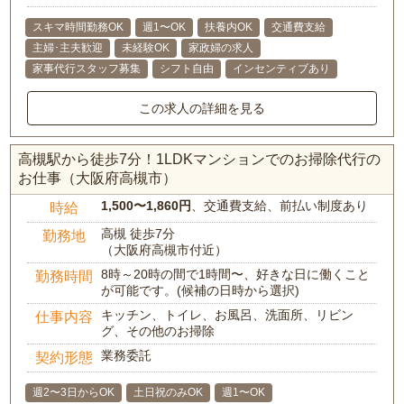
スキマ時間勤務OK
週1〜OK
扶養内OK
交通費支給
主婦･主夫歓迎
未経験OK
家政婦の求人
家事代行スタッフ募集
シフト自由
インセンティブあり
この求人の詳細を見る
高槻駅から徒歩7分！1LDKマンションでのお掃除代行の
お仕事（大阪府高槻市）
1,500〜1,860円
、交通費支給、前払い制度あり
時給
高槻 徒歩7分
勤務地
（大阪府高槻市付近）
8時～20時の間で1時間〜、好きな日に働くこと
勤務時間
が可能です。(候補の日時から選択)
キッチン、トイレ、お風呂、洗面所、リビン
仕事内容
グ、その他のお掃除
業務委託
契約形態
週2〜3日からOK
土日祝のみOK
週1〜OK