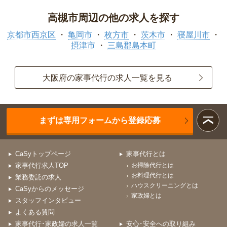
高槻市周辺の他の求人を探す
京都市西京区
亀岡市
枚方市
茨木市
寝屋川市
摂津市
三島郡島本町
大阪府の家事代行の求人一覧を見る
まずは専用フォームから登録応募
CaSyトップページ
家事代行とは
家事代行求人TOP
お掃除代行とは
お料理代行とは
業務委託の求人
ハウスクリーニングとは
CaSyからのメッセージ
家政婦とは
スタッフインタビュー
よくある質問
家事代行･家政婦の求人一覧
安心･安全への取り組み