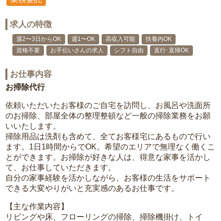
求人の特徴
週2〜3日からOK
週1〜OK
高収入可能
扶養内OK
資格不要
お手伝いさんの求人
シフト自由
直行･直帰OK
お仕事内容
お掃除代行
依頼いただいたお客様のご自宅を訪問し、お風呂や洗面所
のお掃除、部屋全体の整理整頓など一般の掃除業務をお願
いいたします。
掃除用品は洗剤も含めて、全てお客様宅にあるもので行い
ます。1日1時間からでOK。希望のエリアで無理なく働くこ
とができます。お掃除が好きな人は、得意な家事を活かし
て、お仕事していただきます。
自分の家事経験を活かしながら、お客様の生活をサポート
できる大変やりがいと充実感のあるお仕事です。
【主な作業内容】
リビングや床、フローリングの掃除、掃除機掛け、トイ