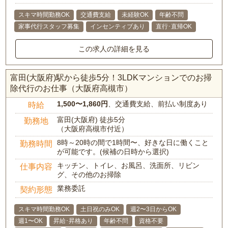
スキマ時間勤務OK
交通費支給
未経験OK
年齢不問
家事代行スタッフ募集
インセンティブあり
直行･直帰OK
この求人の詳細を見る
富田(大阪府)駅から徒歩5分！3LDKマンションでのお掃
除代行のお仕事（大阪府高槻市）
1,500〜1,860円
、交通費支給、前払い制度あり
時給
富田(大阪府) 徒歩5分
勤務地
（大阪府高槻市付近）
8時～20時の間で1時間〜、好きな日に働くこと
勤務時間
が可能です。(候補の日時から選択)
キッチン、トイレ、お風呂、洗面所、リビン
仕事内容
グ、その他のお掃除
業務委託
契約形態
スキマ時間勤務OK
土日祝のみOK
週2〜3日からOK
週1〜OK
昇給･昇格あり
年齢不問
資格不要