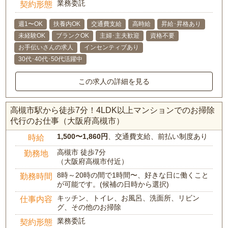
業務委託
契約形態
週1〜OK
扶養内OK
交通費支給
高時給
昇給･昇格あり
未経験OK
ブランクOK
主婦･主夫歓迎
資格不要
お手伝いさんの求人
インセンティブあり
30代･40代･50代活躍中
この求人の詳細を見る
高槻市駅から徒歩7分！4LDK以上マンションでのお掃除
代行のお仕事（大阪府高槻市）
1,500〜1,860円
、交通費支給、前払い制度あり
時給
高槻市 徒歩7分
勤務地
（大阪府高槻市付近）
8時～20時の間で1時間〜、好きな日に働くこと
勤務時間
が可能です。(候補の日時から選択)
キッチン、トイレ、お風呂、洗面所、リビン
仕事内容
グ、その他のお掃除
業務委託
契約形態