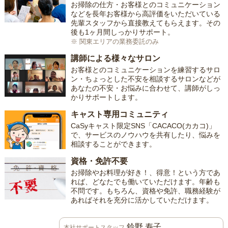
お掃除の仕方・お客様とのコミュニケーション
などを長年お客様から高評価をいただいている
先輩スタッフから直接教えてもらえます。その
後も1ヶ月間しっかりサポート。
※ 関東エリアの業務委託のみ
講師による様々なサロン
お客様とのコミュニケーションを練習するサロ
ン・ちょっとした不安を相談するサロンなどが
あなたの不安・お悩みに合わせて、講師がしっ
かりサポートします。
キャスト専用コミュニティ
CaSyキャスト限定SNS「CACACO(カカコ)」
で、サービスのノウハウを共有したり、悩みを
相談することができます。
資格・免許不要
お掃除やお料理が好き！、得意！という方であ
れば、どなたでも働いていただけます。年齢も
不問です。もちろん、資格や免許、職務経験が
あればそれを充分に活かしていただけます。
鈴野 寿子
本社サポートスタッフ