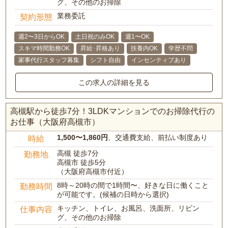
グ、その他のお掃除
業務委託
契約形態
週2〜3日からOK
土日祝のみOK
週1〜OK
スキマ時間勤務OK
昇給･昇格あり
扶養内OK
学歴不問
家事代行スタッフ募集
シフト自由
インセンティブあり
この求人の詳細を見る
高槻駅から徒歩7分！3LDKマンションでのお掃除代行の
お仕事（大阪府高槻市）
1,500〜1,860円
、交通費支給、前払い制度あり
時給
高槻 徒歩7分
勤務地
高槻市 徒歩5分
（大阪府高槻市付近）
8時～20時の間で1時間〜、好きな日に働くこと
勤務時間
が可能です。(候補の日時から選択)
キッチン、トイレ、お風呂、洗面所、リビン
仕事内容
グ、その他のお掃除