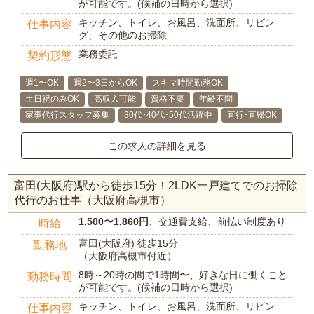
が可能です。(候補の日時から選択)
キッチン、トイレ、お風呂、洗面所、リビン
仕事内容
グ、その他のお掃除
業務委託
契約形態
週1〜OK
週2〜3日からOK
スキマ時間勤務OK
土日祝のみOK
高収入可能
資格不要
年齢不問
家事代行スタッフ募集
30代･40代･50代活躍中
直行･直帰OK
この求人の詳細を見る
富田(大阪府)駅から徒歩15分！2LDK一戸建てでのお掃除
代行のお仕事（大阪府高槻市）
1,500〜1,860円
、交通費支給、前払い制度あり
時給
富田(大阪府) 徒歩15分
勤務地
（大阪府高槻市付近）
8時～20時の間で1時間〜、好きな日に働くこと
勤務時間
が可能です。(候補の日時から選択)
キッチン、トイレ、お風呂、洗面所、リビン
仕事内容