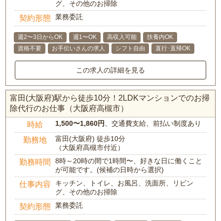
グ、その他のお掃除
業務委託
契約形態
週2〜3日からOK
週1〜OK
高収入可能
扶養内OK
資格不要
お手伝いさんの求人
シフト自由
直行･直帰OK
この求人の詳細を見る
富田(大阪府)駅から徒歩10分！2LDKマンションでのお掃
除代行のお仕事（大阪府高槻市）
1,500〜1,860円
、交通費支給、前払い制度あり
時給
富田(大阪府) 徒歩10分
勤務地
（大阪府高槻市付近）
8時～20時の間で1時間〜、好きな日に働くこと
勤務時間
が可能です。(候補の日時から選択)
キッチン、トイレ、お風呂、洗面所、リビン
仕事内容
グ、その他のお掃除
業務委託
契約形態