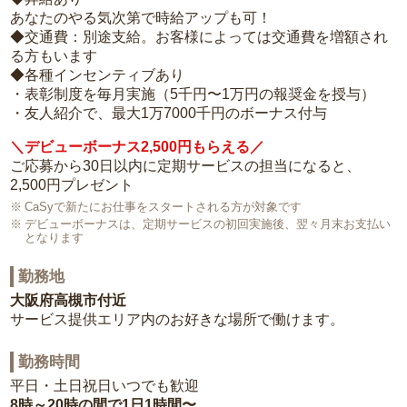
あなたのやる気次第で時給アップも可！
◆交通費：別途支給。お客様によっては交通費を増額され
る方もいます
◆各種インセンティブあり
・表彰制度を毎月実施（5千円〜1万円の報奨金を授与）
・友人紹介で、最大1万7000千円のボーナス付与
＼デビューボーナス2,500円もらえる／
ご応募から30日以内に定期サービスの担当になると、
2,500円プレゼント
CaSyで新たにお仕事をスタートされる方が対象です
デビューボーナスは、定期サービスの初回実施後、翌々月末お支払い
となります
勤務地
大阪府高槻市付近
サービス提供エリア内のお好きな場所で働けます。
勤務時間
平日・土日祝日いつでも歓迎
8時～20時の間で1日1時間〜