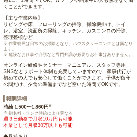
週1日、1時間〜でOK。Wワークや副業中の人も無理なく働
くことができます。
【主な作業内容】
リビングや床、フローリングの掃除、掃除機掛け、トイ
レ、浴室、洗面所の掃除、キッチン、ガスコンロの掃除、
整理整頓など
作業範囲は日常のお掃除となり、ハウスクリーニングとは異なり
ます。
危険なお仕事や介護など専門知識が必要なお仕事はありません。
オンライン研修やセミナー、マニュアル、スタッフ専用
SNSなどサポート体制も充実していますので、家事代行が
初めての人でも安心して働くことができます。子供が留守
の間だけ、夕食の準備までなど空いた時間でOKです。
報酬詳細
※
時給
1,500〜1,860円
指名料・ランク時給により異なる
週３日勤務で月収10万円も可能
本業として月収30万以上も可能
◆昇給あり