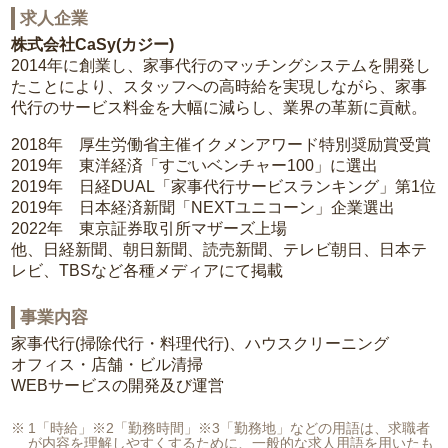
求人企業
株式会社CaSy(カジー)
2014年に創業し、家事代行のマッチングシステムを開発し
たことにより、スタッフへの高時給を実現しながら、家事
代行のサービス料金を大幅に減らし、業界の革新に貢献。
2018年 厚生労働省主催イクメンアワード特別奨励賞受賞
2019年 東洋経済「すごいベンチャー100」に選出
2019年 日経DUAL「家事代行サービスランキング」第1位
2019年 日本経済新聞「NEXTユニコーン」企業選出
2022年 東京証券取引所マザーズ上場
他、日経新聞、朝日新聞、読売新聞、テレビ朝日、日本テ
レビ、TBSなど各種メディアにて掲載
事業内容
家事代行(掃除代行・料理代行)、ハウスクリーニング
オフィス・店舗・ビル清掃
WEBサービスの開発及び運営
1「時給」※2「勤務時間」※3「勤務地」などの用語は、求職者
が内容を理解しやすくするために、一般的な求人用語を用いたも