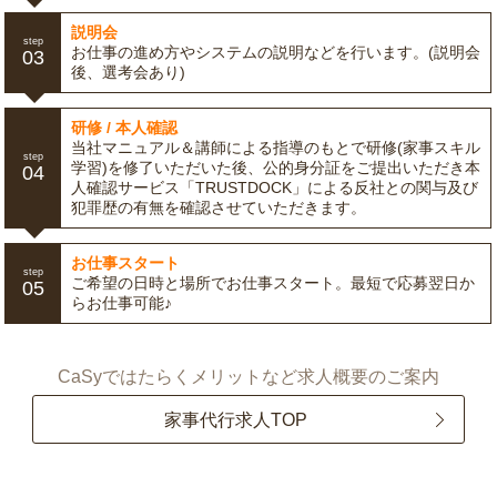
説明会
step
お仕事の進め方やシステムの説明などを行います。(説明会
03
後、選考会あり)
研修 / 本人確認
当社マニュアル＆講師による指導のもとで研修(家事スキル
step
学習)を修了いただいた後、公的身分証をご提出いただき本
04
人確認サービス「TRUSTDOCK」による反社との関与及び
犯罪歴の有無を確認させていただきます。
お仕事スタート
step
ご希望の日時と場所でお仕事スタート。最短で応募翌日か
05
らお仕事可能♪
CaSyではたらくメリットなど求人概要のご案内
家事代行求人TOP