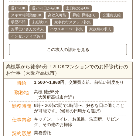
週1〜OK
週2〜3日からOK
土日祝のみOK
スキマ時間勤務OK
高収入可能
昇給･昇格あり
交通費支給
学歴不問
未経験OK
家事代行スタッフ募集
お手伝いさんの求人
ハウスキーパー募集
家政婦の求人
インセンティブあり
この求人の詳細を見る
高槻駅から徒歩5分！2LDKマンションでのお掃除代行の
お仕事（大阪府高槻市）
1,500〜1,860円
、交通費支給、前払い制度あり
時給
高槻 徒歩5分
勤務地
（大阪府高槻市付近）
8時～20時の間で1時間〜、好きな日に働くこと
勤務時間
が可能です。(候補の日時から選択)
キッチン、トイレ、お風呂、洗面所、リビン
仕事内容
グ、その他のお掃除
業務委託
契約形態