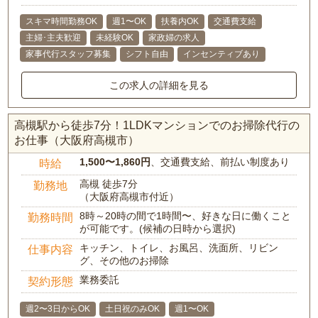
スキマ時間勤務OK
週1〜OK
扶養内OK
交通費支給
主婦･主夫歓迎
未経験OK
家政婦の求人
家事代行スタッフ募集
シフト自由
インセンティブあり
この求人の詳細を見る
高槻駅から徒歩7分！1LDKマンションでのお掃除代行の
お仕事（大阪府高槻市）
1,500〜1,860円
、交通費支給、前払い制度あり
時給
高槻 徒歩7分
勤務地
（大阪府高槻市付近）
8時～20時の間で1時間〜、好きな日に働くこと
勤務時間
が可能です。(候補の日時から選択)
キッチン、トイレ、お風呂、洗面所、リビン
仕事内容
グ、その他のお掃除
業務委託
契約形態
週2〜3日からOK
土日祝のみOK
週1〜OK