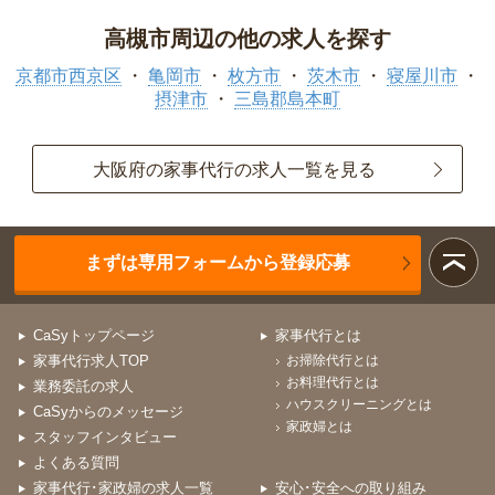
高槻市周辺の他の求人を探す
京都市西京区
亀岡市
枚方市
茨木市
寝屋川市
摂津市
三島郡島本町
大阪府の家事代行の求人一覧を見る
まずは専用フォームから登録応募
CaSyトップページ
家事代行とは
家事代行求人TOP
お掃除代行とは
お料理代行とは
業務委託の求人
ハウスクリーニングとは
CaSyからのメッセージ
家政婦とは
スタッフインタビュー
よくある質問
家事代行･家政婦の求人一覧
安心･安全への取り組み