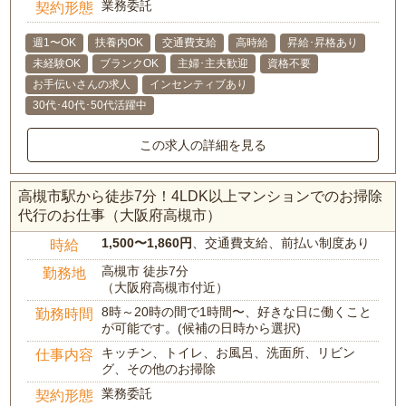
業務委託
契約形態
週1〜OK
扶養内OK
交通費支給
高時給
昇給･昇格あり
未経験OK
ブランクOK
主婦･主夫歓迎
資格不要
お手伝いさんの求人
インセンティブあり
30代･40代･50代活躍中
この求人の詳細を見る
高槻市駅から徒歩7分！4LDK以上マンションでのお掃除
代行のお仕事（大阪府高槻市）
1,500〜1,860円
、交通費支給、前払い制度あり
時給
高槻市 徒歩7分
勤務地
（大阪府高槻市付近）
8時～20時の間で1時間〜、好きな日に働くこと
勤務時間
が可能です。(候補の日時から選択)
キッチン、トイレ、お風呂、洗面所、リビン
仕事内容
グ、その他のお掃除
業務委託
契約形態