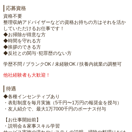
応募資格
資格不要
整理収納アドバイザーなどの資格お持ちの方はそれを活か
していただけるお仕事です！
◆お掃除が得意な方
◆時間を守れる方
◆挨拶のできる方
◆反社との関与･犯罪歴のない方
学歴不問 / ブランクOK / 未経験OK / 扶養内就業の調整可
他社経験者も大歓迎！
待遇
◆各種インセンティブあり
・表彰制度を毎月実施（5千円〜1万円の報奨金を授与）
・友人紹介で、最大1万7000千円のボーナス付与
【お仕事開始前】
・説明会＆家事スキル学習