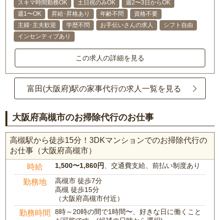
スキマ時間勤務OK
土日祝のみOK
週2〜3日からOK
週1〜OK
昇給･昇格あり
年齢不問
資格不要
主婦･主夫歓迎
学歴不問
お手伝いさんの求人
シフト自由
インセンティブあり
この求人の詳細を見る
富田(大阪府)駅の家事代行の求人一覧を見る
大阪府高槻市のお掃除代行のお仕事
高槻駅から徒歩15分！3DKマンションでのお掃除代行の
お仕事（大阪府高槻市）
1,500〜1,860円
、交通費支給、前払い制度あり
時給
高槻市 徒歩7分
勤務地
高槻 徒歩15分
（大阪府高槻市付近）
8時～20時の間で1時間〜、好きな日に働くこと
勤務時間