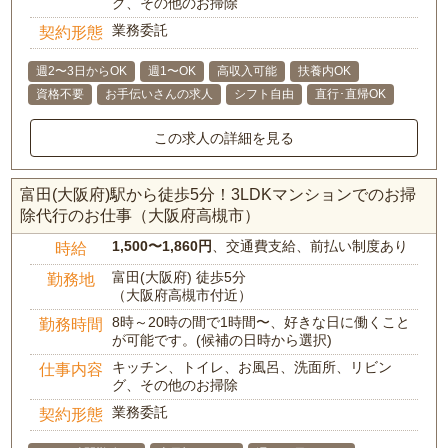
グ、その他のお掃除
業務委託
契約形態
週2〜3日からOK
週1〜OK
高収入可能
扶養内OK
資格不要
お手伝いさんの求人
シフト自由
直行･直帰OK
この求人の詳細を見る
富田(大阪府)駅から徒歩5分！3LDKマンションでのお掃
除代行のお仕事（大阪府高槻市）
1,500〜1,860円
、交通費支給、前払い制度あり
時給
富田(大阪府) 徒歩5分
勤務地
（大阪府高槻市付近）
8時～20時の間で1時間〜、好きな日に働くこと
勤務時間
が可能です。(候補の日時から選択)
キッチン、トイレ、お風呂、洗面所、リビン
仕事内容
グ、その他のお掃除
業務委託
契約形態