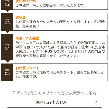
説明会を予約
step
02
ご希望の日時から説明会を予約いただきます。
説明会
step
お仕事の進め方やシステムの説明などを行います。(説明会
03
後、選考会あり)
研修 / 本人確認
当社マニュアル＆講師による指導のもとで研修(家事スキル
step
学習)を修了いただいた後、公的身分証をご提出いただき本
04
人確認サービス「TRUSTDOCK」による反社との関与及び
犯罪歴の有無を確認させていただきます。
お仕事スタート
step
ご希望の日時と場所でお仕事スタート。最短で応募翌日か
05
らお仕事可能♪
CaSyではたらくメリットなど求人概要のご案内
家事代行求人TOP