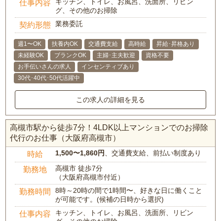
キッチン、トイレ、お風呂、洗面所、リビン
仕事内容
グ、その他のお掃除
業務委託
契約形態
週1〜OK
扶養内OK
交通費支給
高時給
昇給･昇格あり
未経験OK
ブランクOK
主婦･主夫歓迎
資格不要
お手伝いさんの求人
インセンティブあり
30代･40代･50代活躍中
この求人の詳細を見る
高槻市駅から徒歩7分！4LDK以上マンションでのお掃除
代行のお仕事（大阪府高槻市）
1,500〜1,860円
、交通費支給、前払い制度あり
時給
高槻市 徒歩7分
勤務地
（大阪府高槻市付近）
8時～20時の間で1時間〜、好きな日に働くこと
勤務時間
が可能です。(候補の日時から選択)
キッチン、トイレ、お風呂、洗面所、リビン
仕事内容