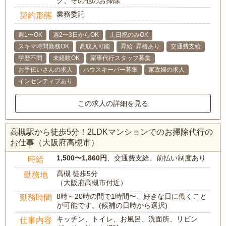
グ、その他のお掃除
業務委託
契約形態
週1〜OK
週2〜3日からOK
土日祝のみOK
スキマ時間勤務OK
高収入可能
昇給･昇格あり
交通費支給
学歴不問
未経験OK
家事代行スタッフ募集
お手伝いさんの求人
ハウスキーパー募集
家政婦の求人
インセンティブあり
この求人の詳細を見る
高槻駅から徒歩5分！2LDKマンションでのお掃除代行の
お仕事（大阪府高槻市）
1,500〜1,860円
、交通費支給、前払い制度あり
時給
高槻 徒歩5分
勤務地
（大阪府高槻市付近）
8時～20時の間で1時間〜、好きな日に働くこと
勤務時間
が可能です。(候補の日時から選択)
キッチン、トイレ、お風呂、洗面所、リビン
仕事内容