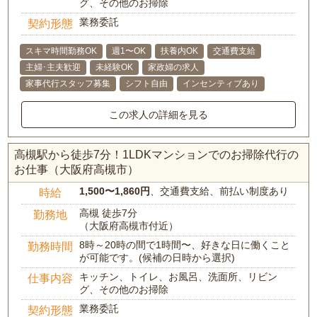
グ、その他のお掃除
業務委託
契約形態
スキマ時間勤務OK
週1〜OK
扶養内OK
交通費支給
主婦･主夫歓迎
未経験OK
家政婦の求人
家事代行スタッフ募集
シフト自由
インセンティブあり
この求人の詳細を見る
高槻駅から徒歩7分！1LDKマンションでのお掃除代行の
お仕事（大阪府高槻市）
1,500〜1,860円
、交通費支給、前払い制度あり
時給
高槻 徒歩7分
勤務地
（大阪府高槻市付近）
8時～20時の間で1時間〜、好きな日に働くこと
勤務時間
が可能です。(候補の日時から選択)
キッチン、トイレ、お風呂、洗面所、リビン
仕事内容
グ、その他のお掃除
業務委託
契約形態