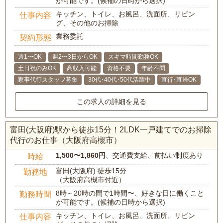
が可能です。(候補の日時から選択)
キッチン、トイレ、お風呂、洗面所、リビン
仕事内容
グ、その他のお掃除
業務委託
契約形態
週1〜OK
週2〜3日からOK
スキマ時間勤務OK
土日祝のみOK
高収入可能
資格不要
年齢不問
家事代行スタッフ募集
30代･40代･50代活躍中
直行･直帰OK
この求人の詳細を見る
富田(大阪府)駅から徒歩15分！2LDK一戸建てでのお掃除
代行のお仕事（大阪府高槻市）
1,500〜1,860円
、交通費支給、前払い制度あり
時給
富田(大阪府) 徒歩15分
勤務地
（大阪府高槻市付近）
8時～20時の間で1時間〜、好きな日に働くこと
勤務時間
が可能です。(候補の日時から選択)
キッチン、トイレ、お風呂、洗面所、リビン
仕事内容