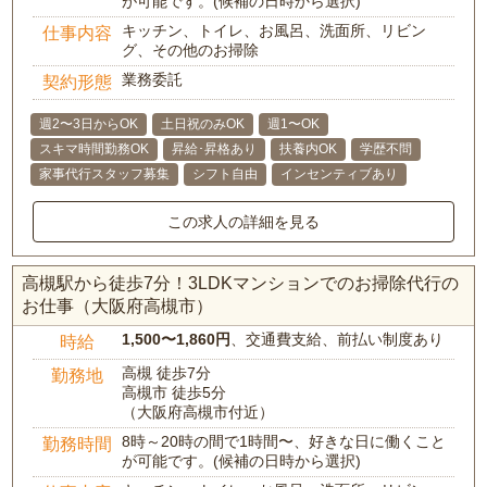
が可能です。(候補の日時から選択)
キッチン、トイレ、お風呂、洗面所、リビン
仕事内容
グ、その他のお掃除
業務委託
契約形態
週2〜3日からOK
土日祝のみOK
週1〜OK
スキマ時間勤務OK
昇給･昇格あり
扶養内OK
学歴不問
家事代行スタッフ募集
シフト自由
インセンティブあり
この求人の詳細を見る
高槻駅から徒歩7分！3LDKマンションでのお掃除代行の
お仕事（大阪府高槻市）
1,500〜1,860円
、交通費支給、前払い制度あり
時給
高槻 徒歩7分
勤務地
高槻市 徒歩5分
（大阪府高槻市付近）
8時～20時の間で1時間〜、好きな日に働くこと
勤務時間
が可能です。(候補の日時から選択)