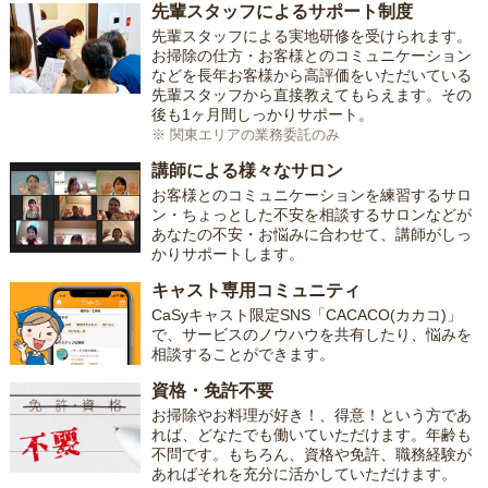
先輩スタッフによるサポート制度
先輩スタッフによる実地研修を受けられます。
お掃除の仕方・お客様とのコミュニケーション
などを長年お客様から高評価をいただいている
先輩スタッフから直接教えてもらえます。その
後も1ヶ月間しっかりサポート。
※ 関東エリアの業務委託のみ
講師による様々なサロン
お客様とのコミュニケーションを練習するサロ
ン・ちょっとした不安を相談するサロンなどが
あなたの不安・お悩みに合わせて、講師がしっ
かりサポートします。
キャスト専用コミュニティ
CaSyキャスト限定SNS「CACACO(カカコ)」
で、サービスのノウハウを共有したり、悩みを
相談することができます。
資格・免許不要
お掃除やお料理が好き！、得意！という方であ
れば、どなたでも働いていただけます。年齢も
不問です。もちろん、資格や免許、職務経験が
あればそれを充分に活かしていただけます。