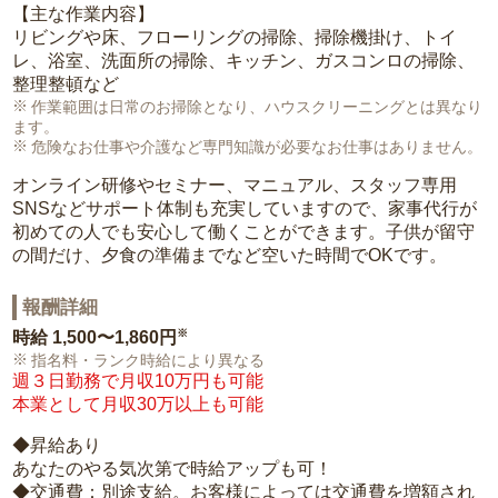
【主な作業内容】
リビングや床、フローリングの掃除、掃除機掛け、トイ
レ、浴室、洗面所の掃除、キッチン、ガスコンロの掃除、
整理整頓など
作業範囲は日常のお掃除となり、ハウスクリーニングとは異なり
ます。
危険なお仕事や介護など専門知識が必要なお仕事はありません。
オンライン研修やセミナー、マニュアル、スタッフ専用
SNSなどサポート体制も充実していますので、家事代行が
初めての人でも安心して働くことができます。子供が留守
の間だけ、夕食の準備までなど空いた時間でOKです。
報酬詳細
※
時給
1,500〜1,860円
指名料・ランク時給により異なる
週３日勤務で月収10万円も可能
本業として月収30万以上も可能
◆昇給あり
あなたのやる気次第で時給アップも可！
◆交通費：別途支給。お客様によっては交通費を増額され