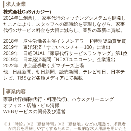
求人企業
株式会社CaSy(カジー)
2014年に創業し、家事代行のマッチングシステムを開発し
たことにより、スタッフへの高時給を実現しながら、家事
代行のサービス料金を大幅に減らし、業界の革新に貢献。
2018年 厚生労働省主催イクメンアワード特別奨励賞受賞
2019年 東洋経済「すごいベンチャー100」に選出
2019年 日経DUAL「家事代行サービスランキング」第1位
2019年 日本経済新聞「NEXTユニコーン」企業選出
2022年 東京証券取引所マザーズ上場
他、日経新聞、朝日新聞、読売新聞、テレビ朝日、日本テ
レビ、TBSなど各種メディアにて掲載
事業内容
家事代行(掃除代行・料理代行)、ハウスクリーニング
オフィス・店舗・ビル清掃
WEBサービスの開発及び運営
1「時給」※2「勤務時間」※3「勤務地」などの用語は、求職者
が内容を理解しやすくするために、一般的な求人用語を用いたも