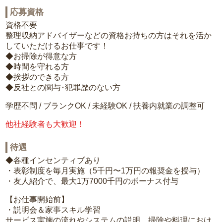
応募資格
資格不要
整理収納アドバイザーなどの資格お持ちの方はそれを活か
していただけるお仕事です！
◆お掃除が得意な方
◆時間を守れる方
◆挨拶のできる方
◆反社との関与･犯罪歴のない方
学歴不問 / ブランクOK / 未経験OK / 扶養内就業の調整可
他社経験者も大歓迎！
待遇
◆各種インセンティブあり
・表彰制度を毎月実施（5千円〜1万円の報奨金を授与）
・友人紹介で、最大1万7000千円のボーナス付与
【お仕事開始前】
・説明会＆家事スキル学習
サービス実施の流れやシステムの説明、掃除や料理におけ