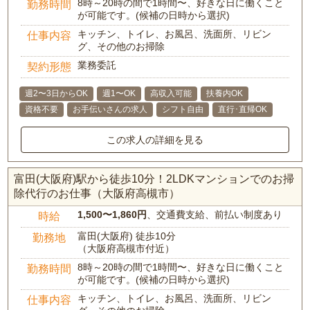
8時～20時の間で1時間〜、好きな日に働くこと
勤務時間
が可能です。(候補の日時から選択)
キッチン、トイレ、お風呂、洗面所、リビン
仕事内容
グ、その他のお掃除
業務委託
契約形態
週2〜3日からOK
週1〜OK
高収入可能
扶養内OK
資格不要
お手伝いさんの求人
シフト自由
直行･直帰OK
この求人の詳細を見る
富田(大阪府)駅から徒歩10分！2LDKマンションでのお掃
除代行のお仕事（大阪府高槻市）
1,500〜1,860円
、交通費支給、前払い制度あり
時給
富田(大阪府) 徒歩10分
勤務地
（大阪府高槻市付近）
8時～20時の間で1時間〜、好きな日に働くこと
勤務時間
が可能です。(候補の日時から選択)
キッチン、トイレ、お風呂、洗面所、リビン
仕事内容