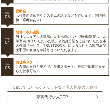
説明会
step
お仕事の進め方やシステムの説明などを行います。(説明会
03
後、選考会あり)
研修 / 本人確認
当社マニュアル＆講師による指導のもとで研修(家事スキル
step
学習)を修了いただいた後、公的身分証をご提出いただき本
04
人確認サービス「TRUSTDOCK」による反社との関与及び
犯罪歴の有無を確認させていただきます。
お仕事スタート
step
ご希望の日時と場所でお仕事スタート。最短で応募翌日か
05
らお仕事可能♪
CaSyではたらくメリットなど求人概要のご案内
家事代行求人TOP