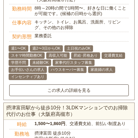
8時～20時の間で1時間〜、好きな日に働くこと
勤務時間
が可能です。(候補の日時から選択)
キッチン、トイレ、お風呂、洗面所、リビン
仕事内容
グ、その他のお掃除
業務委託
契約形態
週1〜OK
週2〜3日からOK
土日祝のみOK
スキマ時間勤務OK
高収入可能
昇給･昇格あり
交通費支給
学歴不問
未経験OK
家事代行スタッフ募集
お手伝いさんの求人
ハウスキーパー募集
家政婦の求人
インセンティブあり
この求人の詳細を見る
摂津富田駅から徒歩10分！3LDKマンションでのお掃除
代行のお仕事（大阪府高槻市）
1,500〜1,860円
、交通費支給、前払い制度あり
時給
摂津富田 徒歩10分
勤務地