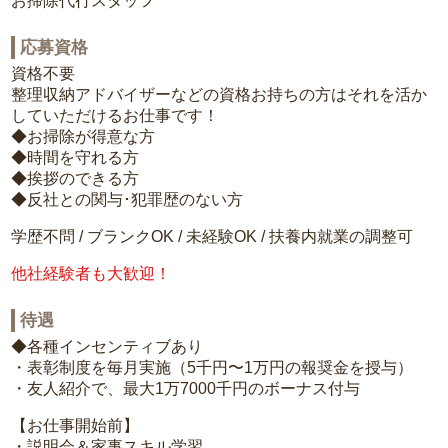
お掃除代行スタッフ
応募資格
資格不要
整理収納アドバイザーなどの資格お持ちの方はそれを活か
していただけるお仕事です！
◆お掃除が得意な方
◆時間を守れる方
◆挨拶のできる方
◆反社との関与･犯罪歴のない方
学歴不問 / ブランクOK / 未経験OK / 扶養内就業の調整可
他社経験者も大歓迎！
待遇
◆各種インセンティブあり
・表彰制度を毎月実施（5千円〜1万円の報奨金を授与）
・友人紹介で、最大1万7000千円のボーナス付与
【お仕事開始前】
・説明会＆家事スキル学習