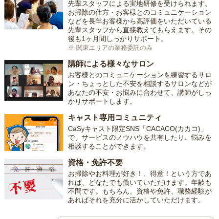
先輩スタッフによる実地研修を受けられます。
お掃除の仕方・お客様とのコミュニケーション
などを長年お客様から高評価をいただいている
先輩スタッフから直接教えてもらえます。その
後も1ヶ月間しっかりサポート。
※ 関東エリアの業務委託のみ
講師による様々なサロン
お客様とのコミュニケーションを練習するサロ
ン・ちょっとした不安を相談するサロンなどが
あなたの不安・お悩みに合わせて、講師がしっ
かりサポートします。
キャスト専用コミュニティ
CaSyキャスト限定SNS「CACACO(カカコ)」
で、サービスのノウハウを共有したり、悩みを
相談することができます。
資格・免許不要
お掃除やお料理が好き！、得意！という方であ
れば、どなたでも働いていただけます。年齢も
不問です。もちろん、資格や免許、職務経験が
あればそれを充分に活かしていただけます。