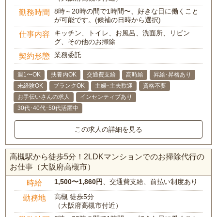
8時～20時の間で1時間〜、好きな日に働くこと
勤務時間
が可能です。(候補の日時から選択)
キッチン、トイレ、お風呂、洗面所、リビン
仕事内容
グ、その他のお掃除
業務委託
契約形態
週1〜OK
扶養内OK
交通費支給
高時給
昇給･昇格あり
未経験OK
ブランクOK
主婦･主夫歓迎
資格不要
お手伝いさんの求人
インセンティブあり
30代･40代･50代活躍中
この求人の詳細を見る
高槻駅から徒歩5分！2LDKマンションでのお掃除代行の
お仕事（大阪府高槻市）
1,500〜1,860円
、交通費支給、前払い制度あり
時給
高槻 徒歩5分
勤務地
（大阪府高槻市付近）