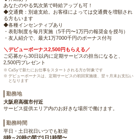
あなたのやる気次第で時給アップも可！
◆交通費：別途支給。お客様によっては交通費を増額され
る方もいます
◆各種インセンティブあり
・表彰制度を毎月実施（5千円〜1万円の報奨金を授与）
・友人紹介で、最大1万7000千円のボーナス付与
＼デビューボーナス2,500円もらえる／
ご応募から30日以内に定期サービスの担当になると、
2,500円プレゼント
CaSyで新たにお仕事をスタートされる方が対象です
デビューボーナスは、定期サービスの初回実施後、翌々月末お支払い
となります
勤務地
大阪府高槻市付近
サービス提供エリア内のお好きな場所で働けます。
勤務時間
平日・土日祝日いつでも歓迎
8時～20時の間で1日1時間〜