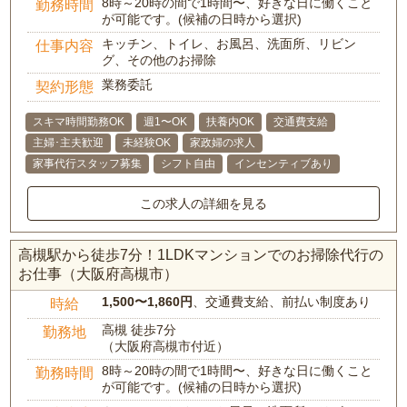
8時～20時の間で1時間〜、好きな日に働くこと
勤務時間
が可能です。(候補の日時から選択)
キッチン、トイレ、お風呂、洗面所、リビン
仕事内容
グ、その他のお掃除
業務委託
契約形態
スキマ時間勤務OK
週1〜OK
扶養内OK
交通費支給
主婦･主夫歓迎
未経験OK
家政婦の求人
家事代行スタッフ募集
シフト自由
インセンティブあり
この求人の詳細を見る
高槻駅から徒歩7分！1LDKマンションでのお掃除代行の
お仕事（大阪府高槻市）
1,500〜1,860円
、交通費支給、前払い制度あり
時給
高槻 徒歩7分
勤務地
（大阪府高槻市付近）
8時～20時の間で1時間〜、好きな日に働くこと
勤務時間
が可能です。(候補の日時から選択)