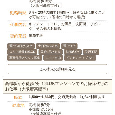
高槻 徒歩15分
（大阪府高槻市付近）
8時～20時の間で1時間〜、好きな日に働くこと
勤務時間
が可能です。(候補の日時から選択)
キッチン、トイレ、お風呂、洗面所、リビン
仕事内容
グ、その他のお掃除
業務委託
契約形態
週2〜3日からOK
土日祝のみOK
週1〜OK
スキマ時間勤務OK
昇給･昇格あり
扶養内OK
学歴不問
家事代行スタッフ募集
シフト自由
インセンティブあり
この求人の詳細を見る
高槻駅から徒歩7分！3LDKマンションでのお掃除代行の
お仕事（大阪府高槻市）
1,500〜1,860円
、交通費支給、前払い制度あり
時給
高槻 徒歩7分
勤務地
高槻市 徒歩5分
（大阪府高槻市付近）