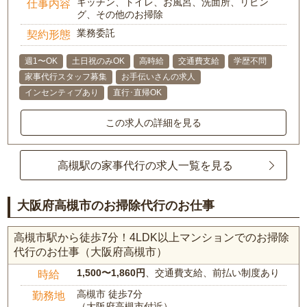
キッチン、トイレ、お風呂、洗面所、リビン
仕事内容
グ、その他のお掃除
業務委託
契約形態
週1〜OK
土日祝のみOK
高時給
交通費支給
学歴不問
家事代行スタッフ募集
お手伝いさんの求人
インセンティブあり
直行･直帰OK
この求人の詳細を見る
高槻駅の家事代行の求人一覧を見る
大阪府高槻市のお掃除代行のお仕事
高槻市駅から徒歩7分！4LDK以上マンションでのお掃除
代行のお仕事（大阪府高槻市）
1,500〜1,860円
、交通費支給、前払い制度あり
時給
高槻市 徒歩7分
勤務地
（大阪府高槻市付近）