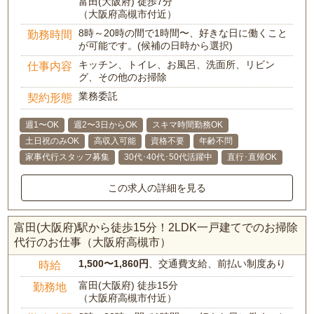
富田(大阪府) 徒歩7分
（大阪府高槻市付近）
8時～20時の間で1時間〜、好きな日に働くこと
勤務時間
が可能です。(候補の日時から選択)
キッチン、トイレ、お風呂、洗面所、リビン
仕事内容
グ、その他のお掃除
業務委託
契約形態
週1〜OK
週2〜3日からOK
スキマ時間勤務OK
土日祝のみOK
高収入可能
資格不要
年齢不問
家事代行スタッフ募集
30代･40代･50代活躍中
直行･直帰OK
この求人の詳細を見る
富田(大阪府)駅から徒歩15分！2LDK一戸建てでのお掃除
代行のお仕事（大阪府高槻市）
1,500〜1,860円
、交通費支給、前払い制度あり
時給
富田(大阪府) 徒歩15分
勤務地
（大阪府高槻市付近）