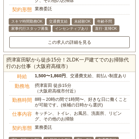
グ、その他のお掃除
業務委託
契約形態
スキマ時間勤務OK
交通費支給
未経験OK
年齢不問
家事代行スタッフ募集
インセンティブあり
直行･直帰OK
この求人の詳細を見る
摂津富田駅から徒歩15分！2LDK一戸建てでのお掃除代
行のお仕事（大阪府高槻市）
1,500〜1,860円
、交通費支給、前払い制度あり
時給
摂津富田 徒歩15分
勤務地
（大阪府高槻市付近）
8時～20時の間で1時間〜、好きな日に働くこと
勤務時間
が可能です。(候補の日時から選択)
キッチン、トイレ、お風呂、洗面所、リビン
仕事内容
グ、その他のお掃除
業務委託
契約形態