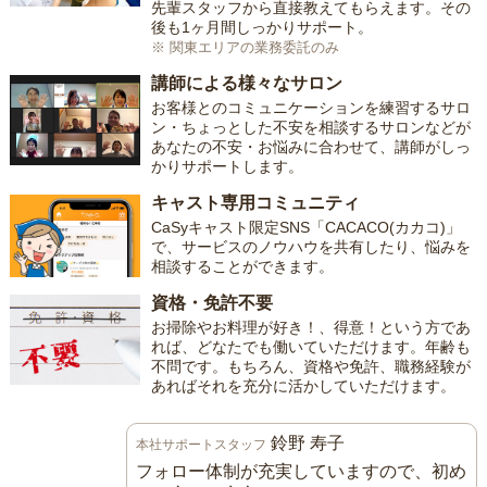
先輩スタッフから直接教えてもらえます。その
後も1ヶ月間しっかりサポート。
※ 関東エリアの業務委託のみ
講師による様々なサロン
お客様とのコミュニケーションを練習するサロ
ン・ちょっとした不安を相談するサロンなどが
あなたの不安・お悩みに合わせて、講師がしっ
かりサポートします。
キャスト専用コミュニティ
CaSyキャスト限定SNS「CACACO(カカコ)」
で、サービスのノウハウを共有したり、悩みを
相談することができます。
資格・免許不要
お掃除やお料理が好き！、得意！という方であ
れば、どなたでも働いていただけます。年齢も
不問です。もちろん、資格や免許、職務経験が
あればそれを充分に活かしていただけます。
鈴野 寿子
本社サポートスタッフ
フォロー体制が充実していますので、初め