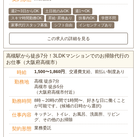
週2〜3日からOK
土日祝のみOK
週1〜OK
スキマ時間勤務OK
昇給･昇格あり
扶養内OK
学歴不問
家事代行スタッフ募集
シフト自由
インセンティブあり
この求人の詳細を見る
高槻駅から徒歩7分！3LDKマンションでのお掃除代行の
お仕事（大阪府高槻市）
1,500〜1,860円
、交通費支給、前払い制度あり
時給
高槻 徒歩7分
勤務地
高槻市 徒歩5分
（大阪府高槻市付近）
8時～20時の間で1時間〜、好きな日に働くこと
勤務時間
が可能です。(候補の日時から選択)
キッチン、トイレ、お風呂、洗面所、リビン
仕事内容
グ、その他のお掃除
業務委託
契約形態