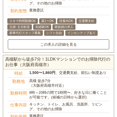
グ、その他のお掃除
業務委託
契約形態
スキマ時間勤務OK
週1〜OK
扶養内OK
交通費支給
主婦･主夫歓迎
未経験OK
家政婦の求人
家事代行スタッフ募集
シフト自由
インセンティブあり
この求人の詳細を見る
高槻駅から徒歩7分！1LDKマンションでのお掃除代行の
お仕事（大阪府高槻市）
1,500〜1,860円
、交通費支給、前払い制度あり
時給
高槻 徒歩7分
勤務地
（大阪府高槻市付近）
8時～20時の間で1時間〜、好きな日に働くこと
勤務時間
が可能です。(候補の日時から選択)
キッチン、トイレ、お風呂、洗面所、リビン
仕事内容
グ、その他のお掃除
業務委託
契約形態