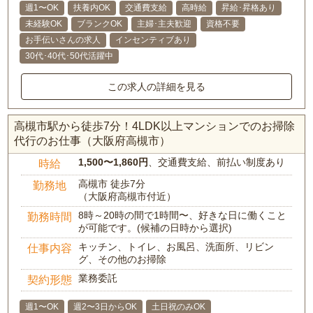
週1〜OK
扶養内OK
交通費支給
高時給
昇給･昇格あり
未経験OK
ブランクOK
主婦･主夫歓迎
資格不要
お手伝いさんの求人
インセンティブあり
30代･40代･50代活躍中
この求人の詳細を見る
高槻市駅から徒歩7分！4LDK以上マンションでのお掃除
代行のお仕事（大阪府高槻市）
1,500〜1,860円
、交通費支給、前払い制度あり
時給
高槻市 徒歩7分
勤務地
（大阪府高槻市付近）
8時～20時の間で1時間〜、好きな日に働くこと
勤務時間
が可能です。(候補の日時から選択)
キッチン、トイレ、お風呂、洗面所、リビン
仕事内容
グ、その他のお掃除
業務委託
契約形態
週1〜OK
週2〜3日からOK
土日祝のみOK