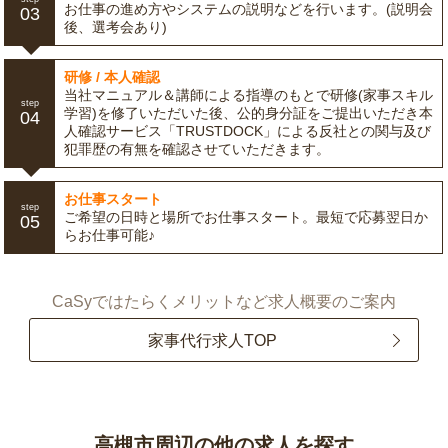
お仕事の進め方やシステムの説明などを行います。(説明会
03
後、選考会あり)
研修 / 本人確認
当社マニュアル＆講師による指導のもとで研修(家事スキル
step
学習)を修了いただいた後、公的身分証をご提出いただき本
04
人確認サービス「TRUSTDOCK」による反社との関与及び
犯罪歴の有無を確認させていただきます。
お仕事スタート
step
ご希望の日時と場所でお仕事スタート。最短で応募翌日か
05
らお仕事可能♪
CaSyではたらくメリットなど求人概要のご案内
家事代行求人TOP
高槻市周辺の他の求人を探す