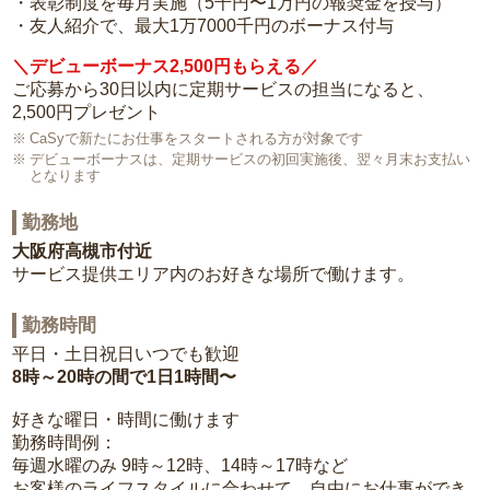
・表彰制度を毎月実施（5千円〜1万円の報奨金を授与）
・友人紹介で、最大1万7000千円のボーナス付与
＼デビューボーナス2,500円もらえる／
ご応募から30日以内に定期サービスの担当になると、
2,500円プレゼント
CaSyで新たにお仕事をスタートされる方が対象です
デビューボーナスは、定期サービスの初回実施後、翌々月末お支払い
となります
勤務地
大阪府高槻市付近
サービス提供エリア内のお好きな場所で働けます。
勤務時間
平日・土日祝日いつでも歓迎
8時～20時の間で1日1時間〜
好きな曜日・時間に働けます
勤務時間例：
毎週水曜のみ 9時～12時、14時～17時など
お客様のライフスタイルに合わせて、自由にお仕事ができ