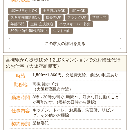
週2〜3日からOK
土日祝のみOK
週1〜OK
スキマ時間勤務OK
扶養内OK
ブランクOK
学歴不問
年齢不問
主婦･主夫歓迎
ハウスキーパー募集
30代･40代･50代活躍中
シフト自由
この求人の詳細を見る
高槻駅から徒歩10分！2LDKマンションでのお掃除代行
のお仕事（大阪府高槻市）
1,500〜1,860円
、交通費支給、前払い制度あり
時給
高槻 徒歩10分
勤務地
（大阪府高槻市付近）
8時～20時の間で1時間〜、好きな日に働くこと
勤務時間
が可能です。(候補の日時から選択)
キッチン、トイレ、お風呂、洗面所、リビン
仕事内容
グ、その他のお掃除
業務委託
契約形態