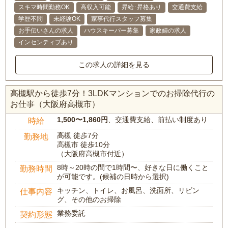
スキマ時間勤務OK
高収入可能
昇給･昇格あり
交通費支給
学歴不問
未経験OK
家事代行スタッフ募集
お手伝いさんの求人
ハウスキーパー募集
家政婦の求人
インセンティブあり
この求人の詳細を見る
高槻駅から徒歩7分！3LDKマンションでのお掃除代行の
お仕事（大阪府高槻市）
1,500〜1,860円
、交通費支給、前払い制度あり
時給
高槻 徒歩7分
勤務地
高槻市 徒歩10分
（大阪府高槻市付近）
8時～20時の間で1時間〜、好きな日に働くこと
勤務時間
が可能です。(候補の日時から選択)
キッチン、トイレ、お風呂、洗面所、リビン
仕事内容
グ、その他のお掃除
業務委託
契約形態