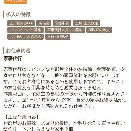
求人の特徴
土日祝のみOK
高時給
資格不要
主婦･主夫歓迎
ハウスキーパー募集
家事代行スタッフ募集
家政婦の求人
お手伝いさんの求人
直行･直帰OK
お仕事内容
家事代行
家事代行はリビングなど部屋全体のお掃除、整理整頓、夕
食や作り置きなどを、一般の家事業務をお願いいたしま
す。全てお客様宅にあるものを使用しますので、キャスト
の方は特別な用具を持ち込む必要はありません。
作業範囲は、依頼主の自宅の掃除から料理の作り置きとさ
まざま。週1日の1時間からでOK。自分の家事経験を活かし
ながら、お客様から感謝されるお仕事です。
【主な作業内容】
お部屋のお掃除、水回りの掃除、お料理の作り置きや夜ご
飯作り、下ごしらえなど家事全般