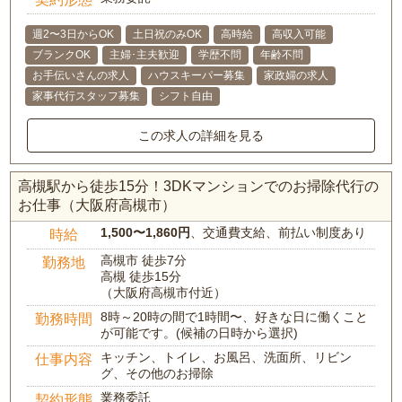
週2〜3日からOK
土日祝のみOK
高時給
高収入可能
ブランクOK
主婦･主夫歓迎
学歴不問
年齢不問
お手伝いさんの求人
ハウスキーパー募集
家政婦の求人
家事代行スタッフ募集
シフト自由
この求人の詳細を見る
高槻駅から徒歩15分！3DKマンションでのお掃除代行の
お仕事（大阪府高槻市）
1,500〜1,860円
、交通費支給、前払い制度あり
時給
高槻市 徒歩7分
勤務地
高槻 徒歩15分
（大阪府高槻市付近）
8時～20時の間で1時間〜、好きな日に働くこと
勤務時間
が可能です。(候補の日時から選択)
キッチン、トイレ、お風呂、洗面所、リビン
仕事内容
グ、その他のお掃除
業務委託
契約形態