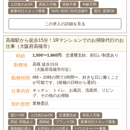
土日祝のみOK
高収入可能
資格不要
年齢不問
家事代行スタッフ募集
30代･40代･50代活躍中
直行･直帰OK
この求人の詳細を見る
高槻駅から徒歩15分！1Rマンションでのお掃除代行のお
仕事（大阪府高槻市）
1,500〜1,860円
、交通費支給、前払い制度あり
時給
高槻 徒歩15分
勤務地
（大阪府高槻市付近）
8時～20時の間で1時間〜、好きな日に働くこと
勤務時間
が可能です。(候補の日時から選択)
キッチン、トイレ、お風呂、洗面所、リビン
仕事内容
グ、その他のお掃除
業務委託
契約形態
週1〜OK
土日祝のみOK
交通費支給
高収入可能
昇給･昇格あり
高時給
ブランクOK
家事代行スタッフ募集
家政婦の求人
お手伝いさんの求人
ハウスキーパー募集