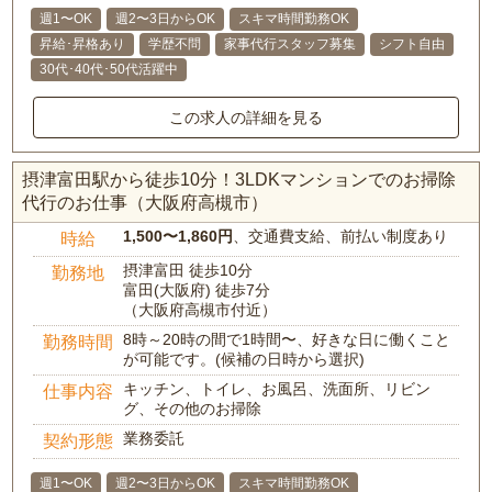
週1〜OK
週2〜3日からOK
スキマ時間勤務OK
昇給･昇格あり
学歴不問
家事代行スタッフ募集
シフト自由
30代･40代･50代活躍中
この求人の詳細を見る
摂津富田駅から徒歩10分！3LDKマンションでのお掃除
代行のお仕事（大阪府高槻市）
1,500〜1,860円
、交通費支給、前払い制度あり
時給
摂津富田 徒歩10分
勤務地
富田(大阪府) 徒歩7分
（大阪府高槻市付近）
8時～20時の間で1時間〜、好きな日に働くこと
勤務時間
が可能です。(候補の日時から選択)
キッチン、トイレ、お風呂、洗面所、リビン
仕事内容
グ、その他のお掃除
業務委託
契約形態
週1〜OK
週2〜3日からOK
スキマ時間勤務OK