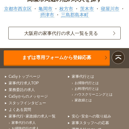
京都市西京区
亀岡市
枚方市
茨木市
寝屋川市
摂津市
三島郡島本町
大阪府の家事代行の求人一覧を見る
まずは専用フォームから登録応募
CaSyトップページ
家事代行とは
家事代行求人TOP
お掃除代行とは
お料理代行とは
業務委託の求人
ハウスクリーニングとは
CaSyからのメッセージ
家政婦とは
スタッフインタビュー
よくある質問
家事代行･家政婦の求人一覧
安心･安全への取り組み
家事代行の求人
家事スタッフへの応募
お掃除代行の求人