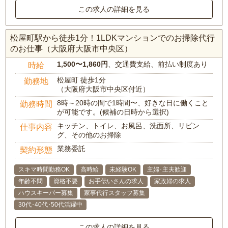
この求人の詳細を見る
松屋町駅から徒歩1分！1LDKマンションでのお掃除代行
のお仕事（大阪府大阪市中央区）
1,500〜1,860円
、交通費支給、前払い制度あり
時給
松屋町 徒歩1分
勤務地
（大阪府大阪市中央区付近）
8時～20時の間で1時間〜、好きな日に働くこと
勤務時間
が可能です。(候補の日時から選択)
キッチン、トイレ、お風呂、洗面所、リビン
仕事内容
グ、その他のお掃除
業務委託
契約形態
スキマ時間勤務OK
高時給
未経験OK
主婦･主夫歓迎
年齢不問
資格不要
お手伝いさんの求人
家政婦の求人
ハウスキーパー募集
家事代行スタッフ募集
30代･40代･50代活躍中
この求人の詳細を見る