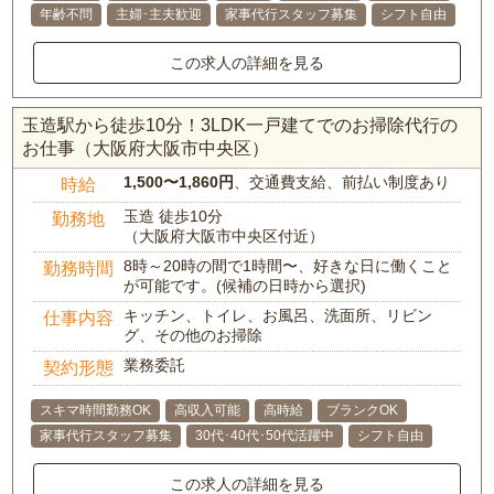
年齢不問
主婦･主夫歓迎
家事代行スタッフ募集
シフト自由
この求人の詳細を見る
玉造駅から徒歩10分！3LDK一戸建てでのお掃除代行の
お仕事（大阪府大阪市中央区）
1,500〜1,860円
、交通費支給、前払い制度あり
時給
玉造 徒歩10分
勤務地
（大阪府大阪市中央区付近）
8時～20時の間で1時間〜、好きな日に働くこと
勤務時間
が可能です。(候補の日時から選択)
キッチン、トイレ、お風呂、洗面所、リビン
仕事内容
グ、その他のお掃除
業務委託
契約形態
スキマ時間勤務OK
高収入可能
高時給
ブランクOK
家事代行スタッフ募集
30代･40代･50代活躍中
シフト自由
この求人の詳細を見る