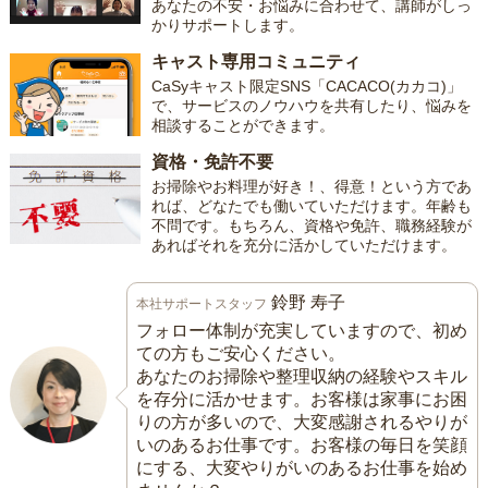
あなたの不安・お悩みに合わせて、講師がしっ
かりサポートします。
キャスト専用コミュニティ
CaSyキャスト限定SNS「CACACO(カカコ)」
で、サービスのノウハウを共有したり、悩みを
相談することができます。
資格・免許不要
お掃除やお料理が好き！、得意！という方であ
れば、どなたでも働いていただけます。年齢も
不問です。もちろん、資格や免許、職務経験が
あればそれを充分に活かしていただけます。
鈴野 寿子
本社サポートスタッフ
フォロー体制が充実していますので、初め
ての方もご安心ください。
あなたのお掃除や整理収納の経験やスキル
を存分に活かせます。お客様は家事にお困
りの方が多いので、大変感謝されるやりが
いのあるお仕事です。お客様の毎日を笑顔
にする、大変やりがいのあるお仕事を始め