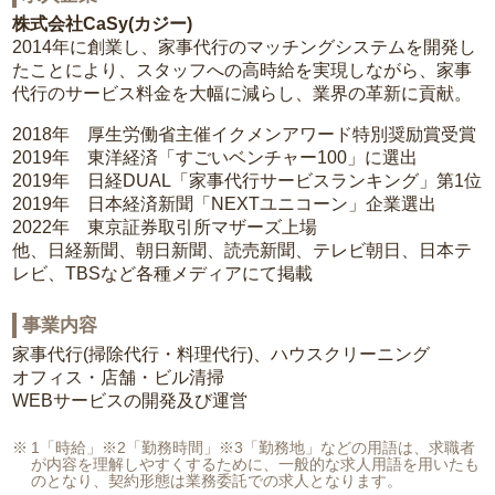
株式会社CaSy(カジー)
2014年に創業し、家事代行のマッチングシステムを開発し
たことにより、スタッフへの高時給を実現しながら、家事
代行のサービス料金を大幅に減らし、業界の革新に貢献。
2018年 厚生労働省主催イクメンアワード特別奨励賞受賞
2019年 東洋経済「すごいベンチャー100」に選出
2019年 日経DUAL「家事代行サービスランキング」第1位
2019年 日本経済新聞「NEXTユニコーン」企業選出
2022年 東京証券取引所マザーズ上場
他、日経新聞、朝日新聞、読売新聞、テレビ朝日、日本テ
レビ、TBSなど各種メディアにて掲載
事業内容
家事代行(掃除代行・料理代行)、ハウスクリーニング
オフィス・店舗・ビル清掃
WEBサービスの開発及び運営
1「時給」※2「勤務時間」※3「勤務地」などの用語は、求職者
が内容を理解しやすくするために、一般的な求人用語を用いたも
のとなり、契約形態は業務委託での求人となります。