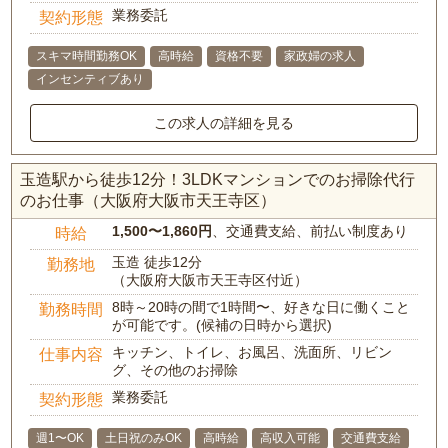
業務委託
契約形態
スキマ時間勤務OK
高時給
資格不要
家政婦の求人
インセンティブあり
この求人の詳細を見る
玉造駅から徒歩12分！3LDKマンションでのお掃除代行
のお仕事（大阪府大阪市天王寺区）
1,500〜1,860円
、交通費支給、前払い制度あり
時給
玉造 徒歩12分
勤務地
（大阪府大阪市天王寺区付近）
8時～20時の間で1時間〜、好きな日に働くこと
勤務時間
が可能です。(候補の日時から選択)
キッチン、トイレ、お風呂、洗面所、リビン
仕事内容
グ、その他のお掃除
業務委託
契約形態
週1〜OK
土日祝のみOK
高時給
高収入可能
交通費支給