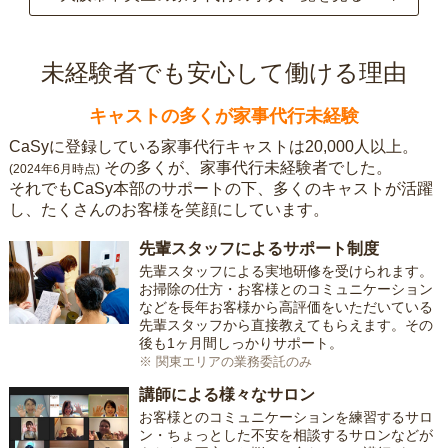
未経験者でも安心して働ける理由
キャストの多くが家事代行未経験
CaSyに登録している家事代行キャストは20,000人以上。
その多くが、家事代行未経験者でした。
(2024年6月時点)
それでもCaSy本部のサポートの下、多くのキャストが活躍
し、たくさんのお客様を笑顔にしています。
先輩スタッフによるサポート制度
先輩スタッフによる実地研修を受けられます。
お掃除の仕方・お客様とのコミュニケーション
などを長年お客様から高評価をいただいている
先輩スタッフから直接教えてもらえます。その
後も1ヶ月間しっかりサポート。
※ 関東エリアの業務委託のみ
講師による様々なサロン
お客様とのコミュニケーションを練習するサロ
ン・ちょっとした不安を相談するサロンなどが