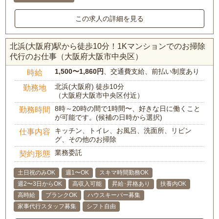
この求人の詳細を見る
北浜(大阪府)駅から徒歩10分！1Kマンションでのお掃除
代行のお仕事（大阪府大阪市中央区）
1,500〜1,860円
、交通費支給、前払い制度あり
時給
北浜(大阪府) 徒歩10分
勤務地
（大阪府大阪市中央区付近）
8時～20時の間で1時間〜、好きな日に働くこと
勤務時間
が可能です。(候補の日時から選択)
キッチン、トイレ、お風呂、洗面所、リビン
仕事内容
グ、その他のお掃除
業務委託
契約形態
土日祝のみOK
週1〜OK
スキマ時間勤務OK
週2〜3日からOK
高収入可能
昇給･昇格あり
扶養内OK
高時給
ブランクOK
ハウスキーパー募集
家事代行スタッフ募集
シフト自由