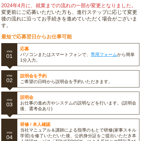
2024年4月に、就業までの流れの一部が変更となりました。
変更前にご応募いただいた方も、進行ステップに応じて変更
後の流れに沿ってお手続きを進めていただく場合がございま
す。
最短で応募翌日からお仕事可能
応募
step
パソコンまたはスマートフォンで、
専用フォーム
から簡単
01
1分入力。
説明会を予約
step
02
ご希望の日時から説明会を予約いただきます。
説明会
step
お仕事の進め方やシステムの説明などを行います。(説明会
03
後、選考会あり)
研修 / 本人確認
当社マニュアル＆講師による指導のもとで研修(家事スキル
step
学習)を修了いただいた後、公的身分証をご提出いただき本
04