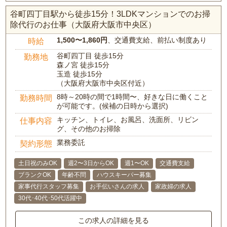
谷町四丁目駅から徒歩15分！3LDKマンションでのお掃
除代行のお仕事（大阪府大阪市中央区）
1,500〜1,860円
、交通費支給、前払い制度あり
時給
谷町四丁目 徒歩15分
勤務地
森ノ宮 徒歩15分
玉造 徒歩15分
（大阪府大阪市中央区付近）
8時～20時の間で1時間〜、好きな日に働くこと
勤務時間
が可能です。(候補の日時から選択)
キッチン、トイレ、お風呂、洗面所、リビン
仕事内容
グ、その他のお掃除
業務委託
契約形態
土日祝のみOK
週2〜3日からOK
週1〜OK
交通費支給
ブランクOK
年齢不問
ハウスキーパー募集
家事代行スタッフ募集
お手伝いさんの求人
家政婦の求人
30代･40代･50代活躍中
この求人の詳細を見る