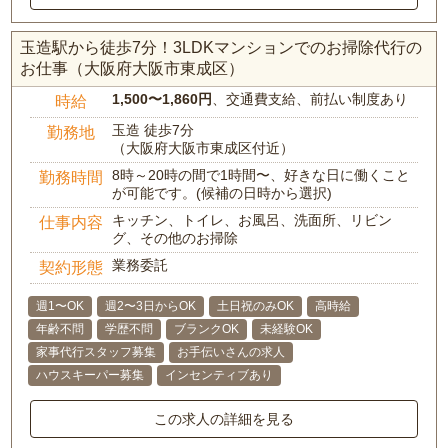
玉造駅から徒歩7分！3LDKマンションでのお掃除代行の
お仕事（大阪府大阪市東成区）
1,500〜1,860円
、交通費支給、前払い制度あり
時給
玉造 徒歩7分
勤務地
（大阪府大阪市東成区付近）
8時～20時の間で1時間〜、好きな日に働くこと
勤務時間
が可能です。(候補の日時から選択)
キッチン、トイレ、お風呂、洗面所、リビン
仕事内容
グ、その他のお掃除
業務委託
契約形態
週1〜OK
週2〜3日からOK
土日祝のみOK
高時給
年齢不問
学歴不問
ブランクOK
未経験OK
家事代行スタッフ募集
お手伝いさんの求人
ハウスキーパー募集
インセンティブあり
この求人の詳細を見る