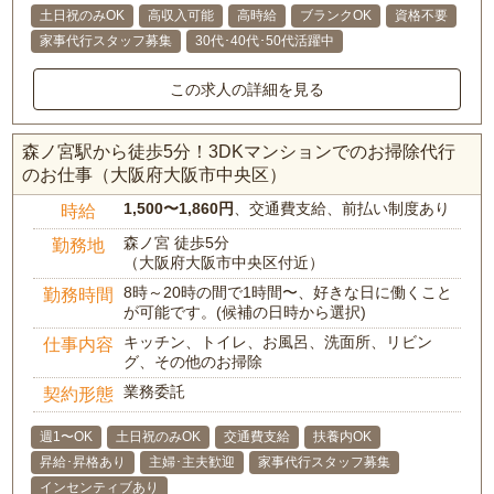
土日祝のみOK
高収入可能
高時給
ブランクOK
資格不要
家事代行スタッフ募集
30代･40代･50代活躍中
この求人の詳細を見る
森ノ宮駅から徒歩5分！3DKマンションでのお掃除代行
のお仕事（大阪府大阪市中央区）
1,500〜1,860円
、交通費支給、前払い制度あり
時給
森ノ宮 徒歩5分
勤務地
（大阪府大阪市中央区付近）
8時～20時の間で1時間〜、好きな日に働くこと
勤務時間
が可能です。(候補の日時から選択)
キッチン、トイレ、お風呂、洗面所、リビン
仕事内容
グ、その他のお掃除
業務委託
契約形態
週1〜OK
土日祝のみOK
交通費支給
扶養内OK
昇給･昇格あり
主婦･主夫歓迎
家事代行スタッフ募集
インセンティブあり