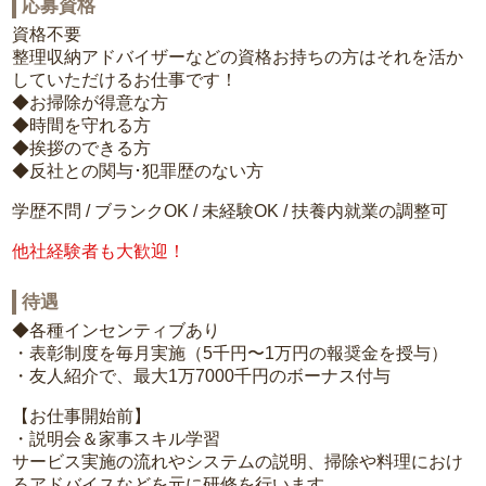
応募資格
資格不要
整理収納アドバイザーなどの資格お持ちの方はそれを活か
していただけるお仕事です！
◆お掃除が得意な方
◆時間を守れる方
◆挨拶のできる方
◆反社との関与･犯罪歴のない方
学歴不問 / ブランクOK / 未経験OK / 扶養内就業の調整可
他社経験者も大歓迎！
待遇
◆各種インセンティブあり
・表彰制度を毎月実施（5千円〜1万円の報奨金を授与）
・友人紹介で、最大1万7000千円のボーナス付与
【お仕事開始前】
・説明会＆家事スキル学習
サービス実施の流れやシステムの説明、掃除や料理におけ
るアドバイスなどを元に研修を行います。