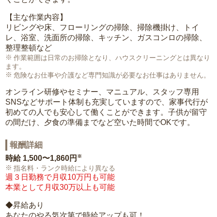
【主な作業内容】
リビングや床、フローリングの掃除、掃除機掛け、トイ
レ、浴室、洗面所の掃除、キッチン、ガスコンロの掃除、
整理整頓など
作業範囲は日常のお掃除となり、ハウスクリーニングとは異なり
ます。
危険なお仕事や介護など専門知識が必要なお仕事はありません。
オンライン研修やセミナー、マニュアル、スタッフ専用
SNSなどサポート体制も充実していますので、家事代行が
初めての人でも安心して働くことができます。子供が留守
の間だけ、夕食の準備までなど空いた時間でOKです。
報酬詳細
※
時給
1,500〜1,860円
指名料・ランク時給により異なる
週３日勤務で月収10万円も可能
本業として月収30万以上も可能
◆昇給あり
あなたのやる気次第で時給アップも可！