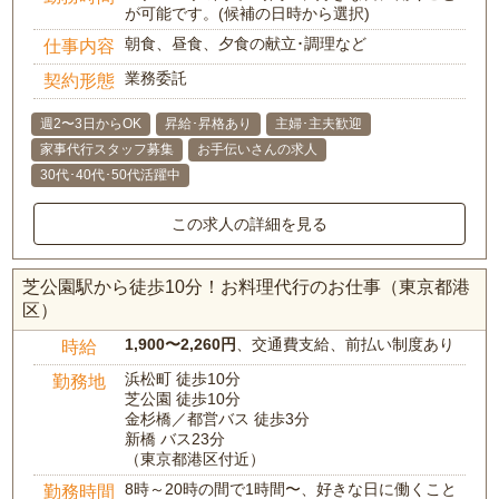
が可能です。(候補の日時から選択)
朝食、昼食、夕食の献立･調理など
仕事内容
業務委託
契約形態
週2〜3日からOK
昇給･昇格あり
主婦･主夫歓迎
家事代行スタッフ募集
お手伝いさんの求人
30代･40代･50代活躍中
この求人の詳細を見る
芝公園駅から徒歩10分！お料理代行のお仕事（東京都港
区）
1,900〜2,260円
、交通費支給、前払い制度あり
時給
浜松町 徒歩10分
勤務地
芝公園 徒歩10分
金杉橋／都営バス 徒歩3分
新橋 バス23分
（東京都港区付近）
8時～20時の間で1時間〜、好きな日に働くこと
勤務時間