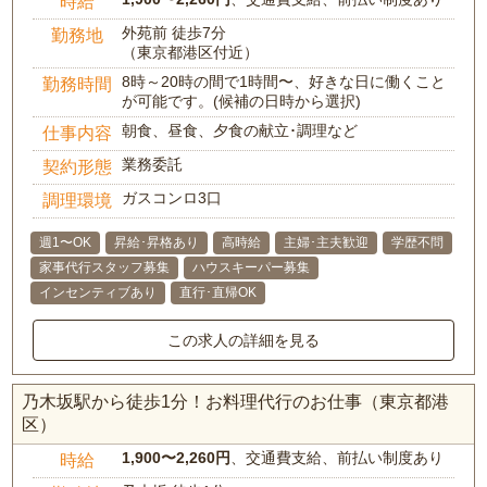
時給
外苑前 徒歩7分
勤務地
（東京都港区付近）
8時～20時の間で1時間〜、好きな日に働くこと
勤務時間
が可能です。(候補の日時から選択)
朝食、昼食、夕食の献立･調理など
仕事内容
業務委託
契約形態
ガスコンロ3口
調理環境
週1〜OK
昇給･昇格あり
高時給
主婦･主夫歓迎
学歴不問
家事代行スタッフ募集
ハウスキーパー募集
インセンティブあり
直行･直帰OK
この求人の詳細を見る
乃木坂駅から徒歩1分！お料理代行のお仕事（東京都港
区）
1,900〜2,260円
、交通費支給、前払い制度あり
時給