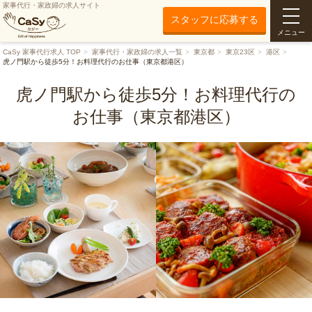
家事代行・家政婦の求人サイト
スタッフに応募する
メニュー
CaSy 家事代行求人 TOP
家事代行・家政婦の求人一覧
東京都
東京23区
港区
虎ノ門駅から徒歩5分！お料理代行のお仕事（東京都港区）
虎ノ門駅から徒歩5分！お料理代行の
お仕事（東京都港区）