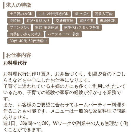
求人の特徴
土日祝のみOK
スキマ時間勤務OK
週1〜OK
高収入可能
高時給
昇給･昇格あり
交通費支給
資格不要
未経験OK
ブランクOK
主婦･主夫歓迎
家事代行スタッフ募集
お手伝いさんの求人
ハウスキーパー募集
30代･40代･50代活躍中
お仕事内容
お料理代行
お料理代行は作り置き、お弁当づくり、朝昼夕食の下ごし
らえなどを中心にしたお仕事になります。
子育てに追われている主婦の方にも多くご利用いただいて
いるため、子育ての経験や家事の経験が活かせる業務で
す。
また、お客様のご要望に合わせてホームパーティー料理を
作ることも可能です。メニューは一般的な家庭料理で問題
ありません。
週1日、3時間〜でOK。Wワークや副業中の人も無理なく働
くことができます。