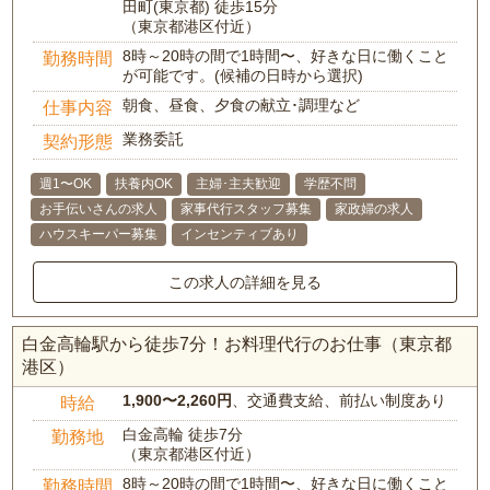
田町(東京都) 徒歩15分
（東京都港区付近）
8時～20時の間で1時間〜、好きな日に働くこと
勤務時間
が可能です。(候補の日時から選択)
朝食、昼食、夕食の献立･調理など
仕事内容
業務委託
契約形態
週1〜OK
扶養内OK
主婦･主夫歓迎
学歴不問
お手伝いさんの求人
家事代行スタッフ募集
家政婦の求人
ハウスキーパー募集
インセンティブあり
この求人の詳細を見る
白金高輪駅から徒歩7分！お料理代行のお仕事（東京都
港区）
1,900〜2,260円
、交通費支給、前払い制度あり
時給
白金高輪 徒歩7分
勤務地
（東京都港区付近）
8時～20時の間で1時間〜、好きな日に働くこと
勤務時間