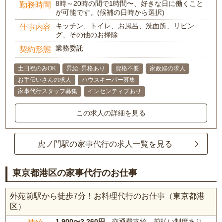
8時～20時の間で1時間〜、好きな日に働くこと
勤務時間
が可能です。(候補の日時から選択)
キッチン、トイレ、お風呂、洗面所、リビン
仕事内容
グ、その他のお掃除
業務委託
契約形態
土日祝のみOK
昇給･昇格あり
資格不要
家政婦の求人
お手伝いさんの求人
ハウスキーパー募集
家事代行スタッフ募集
インセンティブあり
この求人の詳細を見る
虎ノ門駅の家事代行の求人一覧を見る
東京都港区の家事代行のお仕事
外苑前駅から徒歩7分！お料理代行のお仕事（東京都港
区）
1,900〜2,260円
、交通費支給、前払い制度あり