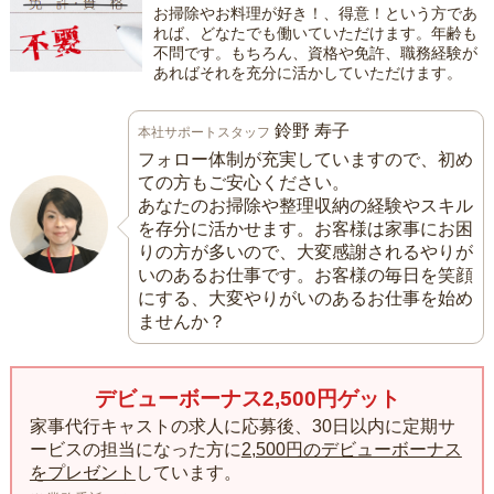
お掃除やお料理が好き！、得意！という方であ
れば、どなたでも働いていただけます。年齢も
不問です。もちろん、資格や免許、職務経験が
あればそれを充分に活かしていただけます。
鈴野 寿子
本社サポートスタッフ
フォロー体制が充実していますので、初め
ての方もご安心ください。
あなたのお掃除や整理収納の経験やスキル
を存分に活かせます。お客様は家事にお困
りの方が多いので、大変感謝されるやりが
いのあるお仕事です。お客様の毎日を笑顔
にする、大変やりがいのあるお仕事を始め
ませんか？
デビューボーナス2,500円ゲット
家事代行キャストの求人に応募後、30日以内に定期サ
ービスの担当になった方に
2,500円のデビューボーナス
をプレゼント
しています。