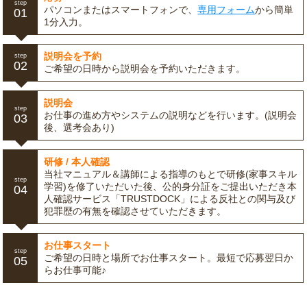
step
パソコンまたはスマートフォンで、
専用フォーム
から簡単
01
1分入力。
説明会を予約
step
02
ご希望の日時から説明会を予約いただきます。
説明会
step
お仕事の進め方やシステムの説明などを行います。(説明会
03
後、選考会あり)
研修 / 本人確認
当社マニュアル＆講師による指導のもとで研修(家事スキル
step
学習)を修了いただいた後、公的身分証をご提出いただき本
04
人確認サービス「TRUSTDOCK」による反社との関与及び
犯罪歴の有無を確認させていただきます。
お仕事スタート
step
ご希望の日時と場所でお仕事スタート。最短で応募翌日か
05
らお仕事可能♪