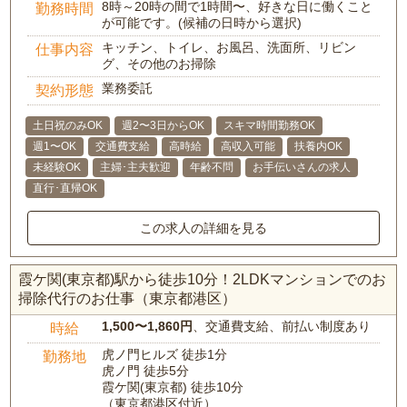
8時～20時の間で1時間〜、好きな日に働くこと
勤務時間
が可能です。(候補の日時から選択)
キッチン、トイレ、お風呂、洗面所、リビン
仕事内容
グ、その他のお掃除
業務委託
契約形態
土日祝のみOK
週2〜3日からOK
スキマ時間勤務OK
週1〜OK
交通費支給
高時給
高収入可能
扶養内OK
未経験OK
主婦･主夫歓迎
年齢不問
お手伝いさんの求人
直行･直帰OK
この求人の詳細を見る
霞ケ関(東京都)駅から徒歩10分！2LDKマンションでのお
掃除代行のお仕事（東京都港区）
1,500〜1,860円
、交通費支給、前払い制度あり
時給
虎ノ門ヒルズ 徒歩1分
勤務地
虎ノ門 徒歩5分
霞ケ関(東京都) 徒歩10分
（東京都港区付近）