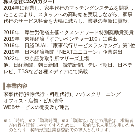
株式会社CaSy(カジー)
2014年に創業し、家事代行のマッチングシステムを開発し
たことにより、スタッフへの高時給を実現しながら、家事
代行のサービス料金を大幅に減らし、業界の革新に貢献。
2018年 厚生労働省主催イクメンアワード特別奨励賞受賞
2019年 東洋経済「すごいベンチャー100」に選出
2019年 日経DUAL「家事代行サービスランキング」第1位
2019年 日本経済新聞「NEXTユニコーン」企業選出
2022年 東京証券取引所マザーズ上場
他、日経新聞、朝日新聞、読売新聞、テレビ朝日、日本テ
レビ、TBSなど各種メディアにて掲載
事業内容
家事代行(掃除代行・料理代行)、ハウスクリーニング
オフィス・店舗・ビル清掃
WEBサービスの開発及び運営
1「時給」※2「勤務時間」※3「勤務地」などの用語は、求職者
が内容を理解しやすくするために、一般的な求人用語を用いたも
のとなり、契約形態は業務委託での求人となります。