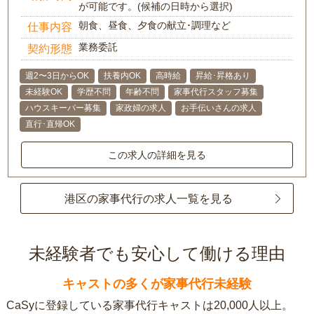
が可能です。(候補の日時から選択)
朝食、昼食、夕食の献立･調理など
仕事内容
業務委託
契約形態
週2〜3日からOK
扶養内OK
高時給
昇給･昇格あり
未経験OK
学歴不問
年齢不問
家事代行スタッフ募集
ハウスキーパー募集
家政婦の求人
お手伝いさんの求人
直行･直帰OK
この求人の詳細を見る
港区の家事代行の求人一覧を見る
未経験者でも安心して働ける理由
キャストの多くが家事代行未経験
CaSyに登録している家事代行キャストは20,000人以上。