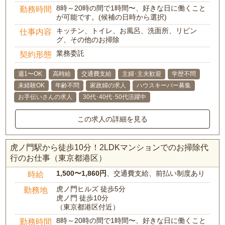
8時～20時の間で1時間〜、好きな日に働くこと
勤務時間
が可能です。(候補の日時から選択)
キッチン、トイレ、お風呂、洗面所、リビン
仕事内容
グ、その他のお掃除
業務委託
契約形態
週1〜OK
高時給
交通費支給
主婦･主夫歓迎
学歴不問
未経験OK
年齢不問
家政婦の求人
ハウスキーパー募集
お手伝いさんの求人
30代･40代･50代活躍中
この求人の詳細を見る
虎ノ門駅から徒歩10分！2LDKマンションでのお掃除代
行のお仕事（東京都港区）
1,500〜1,860円
、交通費支給、前払い制度あり
時給
虎ノ門ヒルズ 徒歩5分
勤務地
虎ノ門 徒歩10分
（東京都港区付近）
8時～20時の間で1時間〜、好きな日に働くこと
勤務時間