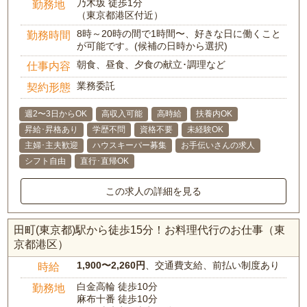
乃木坂 徒歩1分
勤務地
（東京都港区付近）
8時～20時の間で1時間〜、好きな日に働くこと
勤務時間
が可能です。(候補の日時から選択)
朝食、昼食、夕食の献立･調理など
仕事内容
業務委託
契約形態
週2〜3日からOK
高収入可能
高時給
扶養内OK
昇給･昇格あり
学歴不問
資格不要
未経験OK
主婦･主夫歓迎
ハウスキーパー募集
お手伝いさんの求人
シフト自由
直行･直帰OK
この求人の詳細を見る
田町(東京都)駅から徒歩15分！お料理代行のお仕事（東
京都港区）
1,900〜2,260円
、交通費支給、前払い制度あり
時給
白金高輪 徒歩10分
勤務地
麻布十番 徒歩10分