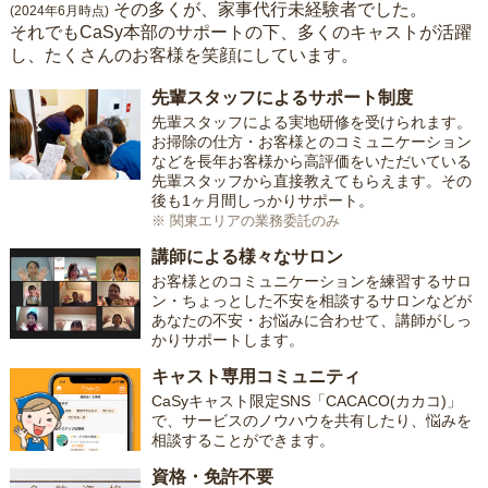
その多くが、家事代行未経験者でした。
(2024年6月時点)
それでもCaSy本部のサポートの下、多くのキャストが活躍
し、たくさんのお客様を笑顔にしています。
先輩スタッフによるサポート制度
先輩スタッフによる実地研修を受けられます。
お掃除の仕方・お客様とのコミュニケーション
などを長年お客様から高評価をいただいている
先輩スタッフから直接教えてもらえます。その
後も1ヶ月間しっかりサポート。
※ 関東エリアの業務委託のみ
講師による様々なサロン
お客様とのコミュニケーションを練習するサロ
ン・ちょっとした不安を相談するサロンなどが
あなたの不安・お悩みに合わせて、講師がしっ
かりサポートします。
キャスト専用コミュニティ
CaSyキャスト限定SNS「CACACO(カカコ)」
で、サービスのノウハウを共有したり、悩みを
相談することができます。
資格・免許不要