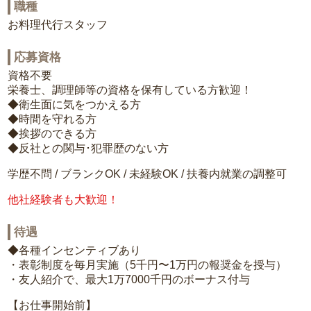
職種
お料理代行スタッフ
応募資格
資格不要
栄養士、調理師等の資格を保有している方歓迎！
◆衛生面に気をつかえる方
◆時間を守れる方
◆挨拶のできる方
◆反社との関与･犯罪歴のない方
学歴不問 / ブランクOK / 未経験OK / 扶養内就業の調整可
他社経験者も大歓迎！
待遇
◆各種インセンティブあり
・表彰制度を毎月実施（5千円〜1万円の報奨金を授与）
・友人紹介で、最大1万7000千円のボーナス付与
【お仕事開始前】