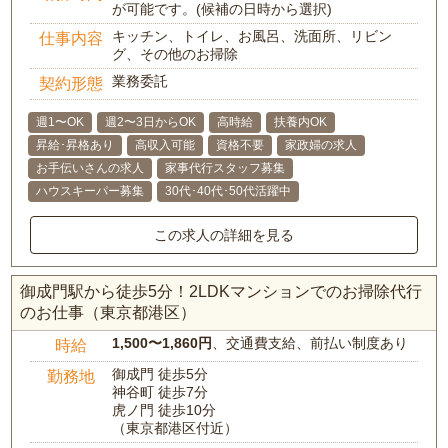
が可能です。(候補の日時から選択)
キッチン、トイレ、お風呂、洗面所、リビン
仕事内容
グ、その他のお掃除
業務委託
契約形態
週1〜OK
週2〜3日からOK
高時給
扶養内OK
昇給･昇格あり
高収入可能
資格不要
家政婦の求人
お手伝いさんの求人
家事代行スタッフ募集
ハウスキーパー募集
30代･40代･50代活躍中
この求人の詳細を見る
御成門駅から徒歩5分！2LDKマンションでのお掃除代行
のお仕事（東京都港区）
1,500〜1,860円
、交通費支給、前払い制度あり
時給
御成門 徒歩5分
勤務地
神谷町 徒歩7分
虎ノ門 徒歩10分
（東京都港区付近）