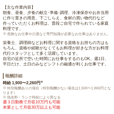
【主な作業内容】
朝食、昼食、夕食の献立･準備･調理、冷凍保存やお弁当用
に作り置きの用意、下ごしらえ、食材の買い物代行など
作っていただくお料理は、普段ご自宅で作られている家庭
料理です。
危険なお仕事や介護など専門知識が必要なお仕事はありません。
栄養士、調理師などお料理に関する資格をお持ちの方はも
ちろん、資格や経験がなくてもお料理が好きな方がお料理
代行スタッフとして多く活躍しています。
自宅の近所で空いた時間にお仕事をするのもOK。週1日、
平日だけ、土日のみなどシフトの融通が利くお仕事です。
報酬詳細
※
時給
1,900〜2,260円
特別報酬ありの場合（特別報酬がない場合は1,500〜1,860円とな
ります）
指名料・ランク時給により異なる
週３日勤務で月収10万円も可能
本業として月収30万以上も可能