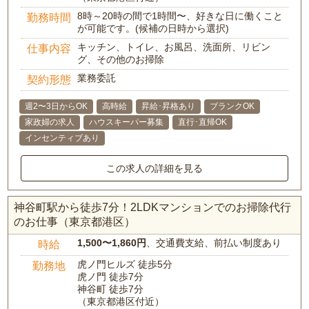
8時～20時の間で1時間〜、好きな日に働くこと
勤務時間
が可能です。(候補の日時から選択)
キッチン、トイレ、お風呂、洗面所、リビン
仕事内容
グ、その他のお掃除
業務委託
契約形態
週2〜3日からOK
高時給
昇給･昇格あり
ブランクOK
家政婦の求人
ハウスキーパー募集
直行･直帰OK
インセンティブあり
この求人の詳細を見る
神谷町駅から徒歩7分！2LDKマンションでのお掃除代行
のお仕事（東京都港区）
1,500〜1,860円
、交通費支給、前払い制度あり
時給
虎ノ門ヒルズ 徒歩5分
勤務地
虎ノ門 徒歩7分
神谷町 徒歩7分
（東京都港区付近）