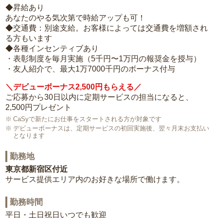
◆昇給あり
あなたのやる気次第で時給アップも可！
◆交通費：別途支給。お客様によっては交通費を増額され
る方もいます
◆各種インセンティブあり
・表彰制度を毎月実施（5千円〜1万円の報奨金を授与）
・友人紹介で、最大1万7000千円のボーナス付与
＼デビューボーナス2,500円もらえる／
ご応募から30日以内に定期サービスの担当になると、
2,500円プレゼント
CaSyで新たにお仕事をスタートされる方が対象です
デビューボーナスは、定期サービスの初回実施後、翌々月末お支払い
となります
勤務地
東京都新宿区付近
サービス提供エリア内のお好きな場所で働けます。
勤務時間
平日・土日祝日いつでも歓迎