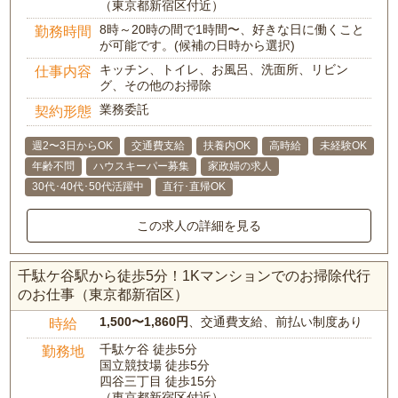
（東京都新宿区付近）
8時～20時の間で1時間〜、好きな日に働くこと
勤務時間
が可能です。(候補の日時から選択)
キッチン、トイレ、お風呂、洗面所、リビン
仕事内容
グ、その他のお掃除
業務委託
契約形態
週2〜3日からOK
交通費支給
扶養内OK
高時給
未経験OK
年齢不問
ハウスキーパー募集
家政婦の求人
30代･40代･50代活躍中
直行･直帰OK
この求人の詳細を見る
千駄ケ谷駅から徒歩5分！1Kマンションでのお掃除代行
のお仕事（東京都新宿区）
1,500〜1,860円
、交通費支給、前払い制度あり
時給
千駄ケ谷 徒歩5分
勤務地
国立競技場 徒歩5分
四谷三丁目 徒歩15分
（東京都新宿区付近）