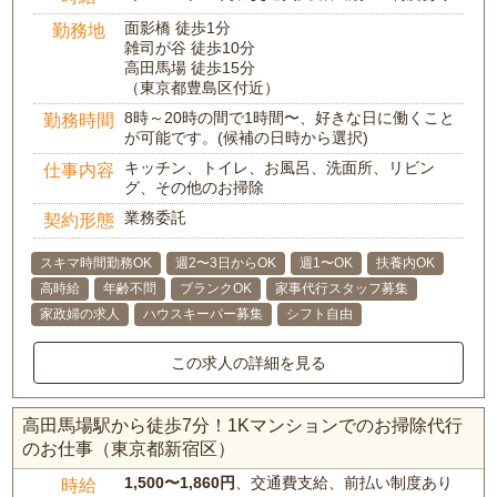
面影橋 徒歩1分
勤務地
雑司が谷 徒歩10分
高田馬場 徒歩15分
（東京都豊島区付近）
8時～20時の間で1時間〜、好きな日に働くこと
勤務時間
が可能です。(候補の日時から選択)
キッチン、トイレ、お風呂、洗面所、リビン
仕事内容
グ、その他のお掃除
業務委託
契約形態
スキマ時間勤務OK
週2〜3日からOK
週1〜OK
扶養内OK
高時給
年齢不問
ブランクOK
家事代行スタッフ募集
家政婦の求人
ハウスキーパー募集
シフト自由
この求人の詳細を見る
高田馬場駅から徒歩7分！1Kマンションでのお掃除代行
のお仕事（東京都新宿区）
1,500〜1,860円
、交通費支給、前払い制度あり
時給