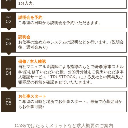
1分入力。
説明会を予約
step
02
ご希望の日時から説明会を予約いただきます。
説明会
step
お仕事の進め方やシステムの説明などを行います。(説明会
03
後、選考会あり)
研修 / 本人確認
当社マニュアル＆講師による指導のもとで研修(家事スキル
step
学習)を修了いただいた後、公的身分証をご提出いただき本
04
人確認サービス「TRUSTDOCK」による反社との関与及び
犯罪歴の有無を確認させていただきます。
お仕事スタート
step
ご希望の日時と場所でお仕事スタート。最短で応募翌日か
05
らお仕事可能♪
CaSyではたらくメリットなど求人概要のご案内