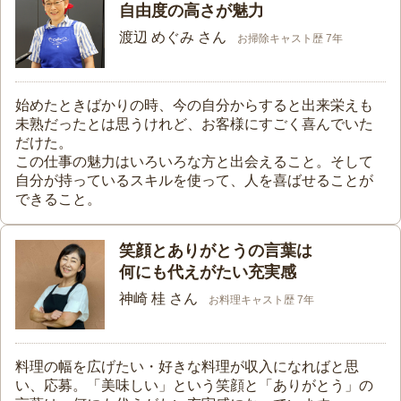
自由度の高さが魅力
渡辺 めぐみ さん
お掃除キャスト歴 7年
始めたときばかりの時、今の自分からすると出来栄えも
未熟だったとは思うけれど、お客様にすごく喜んでいた
だけた。
この仕事の魅力はいろいろな方と出会えること。そして
自分が持っているスキルを使って、人を喜ばせることが
できること。
笑顔とありがとうの言葉は
何にも代えがたい充実感
神崎 桂 さん
お料理キャスト歴 7年
料理の幅を広げたい・好きな料理が収入になればと思
い、応募。「美味しい」という笑顔と「ありがとう」の