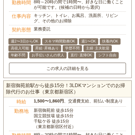
8時～20時の間で1時間〜、好きな日に働くこと
勤務時間
が可能です。(候補の日時から選択)
キッチン、トイレ、お風呂、洗面所、リビン
仕事内容
グ、その他のお掃除
業務委託
契約形態
週2〜3日からOK
スキマ時間勤務OK
週1〜OK
扶養内OK
高収入可能
昇給･昇格あり
学歴不問
主婦･主夫歓迎
年齢不問
お手伝いさんの求人
直行･直帰OK
シフト自由
この求人の詳細を見る
新宿御苑前駅から徒歩15分！3LDKマンションでのお掃
除代行のお仕事（東京都新宿区）
1,500〜1,860円
、交通費支給、前払い制度あり
時給
新宿御苑前 徒歩15分
勤務地
国立競技場 徒歩15分
千駄ケ谷 徒歩15分
（東京都新宿区付近）
8時～20時の間で1時間〜、好きな日に働くこと