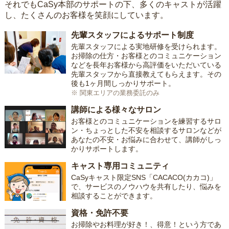
それでもCaSy本部のサポートの下、多くのキャストが活躍
し、たくさんのお客様を笑顔にしています。
先輩スタッフによるサポート制度
先輩スタッフによる実地研修を受けられます。
お掃除の仕方・お客様とのコミュニケーション
などを長年お客様から高評価をいただいている
先輩スタッフから直接教えてもらえます。その
後も1ヶ月間しっかりサポート。
※ 関東エリアの業務委託のみ
講師による様々なサロン
お客様とのコミュニケーションを練習するサロ
ン・ちょっとした不安を相談するサロンなどが
あなたの不安・お悩みに合わせて、講師がしっ
かりサポートします。
キャスト専用コミュニティ
CaSyキャスト限定SNS「CACACO(カカコ)」
で、サービスのノウハウを共有したり、悩みを
相談することができます。
資格・免許不要
お掃除やお料理が好き！、得意！という方であ