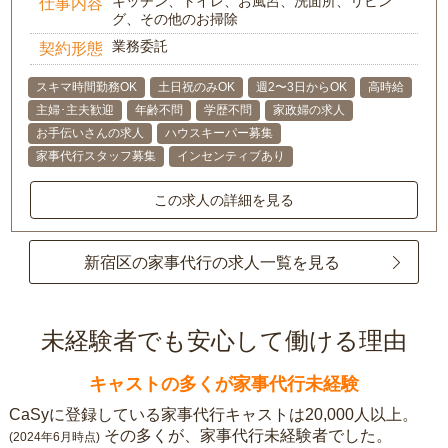
キッチン、トイレ、お風呂、洗面所、リビン
仕事内容
グ、その他のお掃除
業務委託
契約形態
スキマ時間勤務OK
土日祝のみOK
週2〜3日からOK
高時給
主婦･主夫歓迎
年齢不問
学歴不問
家政婦の求人
お手伝いさんの求人
ハウスキーパー募集
家事代行スタッフ募集
インセンティブあり
この求人の詳細を見る
新宿区の家事代行の求人一覧を見る
未経験者でも安心して働ける理由
キャストの多くが家事代行未経験
CaSyに登録している家事代行キャストは20,000人以上。
その多くが、家事代行未経験者でした。
(2024年6月時点)