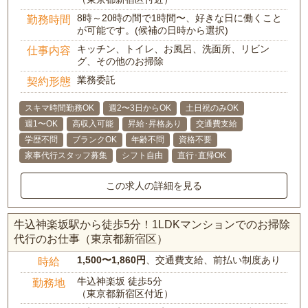
8時～20時の間で1時間〜、好きな日に働くこと
勤務時間
が可能です。(候補の日時から選択)
キッチン、トイレ、お風呂、洗面所、リビン
仕事内容
グ、その他のお掃除
業務委託
契約形態
スキマ時間勤務OK
週2〜3日からOK
土日祝のみOK
週1〜OK
高収入可能
昇給･昇格あり
交通費支給
学歴不問
ブランクOK
年齢不問
資格不要
家事代行スタッフ募集
シフト自由
直行･直帰OK
この求人の詳細を見る
牛込神楽坂駅から徒歩5分！1LDKマンションでのお掃除
代行のお仕事（東京都新宿区）
1,500〜1,860円
、交通費支給、前払い制度あり
時給
牛込神楽坂 徒歩5分
勤務地
（東京都新宿区付近）