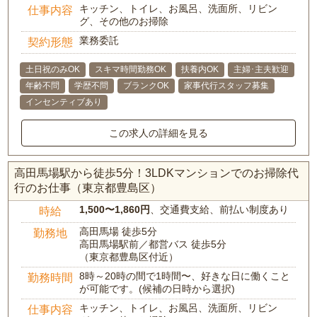
キッチン、トイレ、お風呂、洗面所、リビン
仕事内容
グ、その他のお掃除
業務委託
契約形態
土日祝のみOK
スキマ時間勤務OK
扶養内OK
主婦･主夫歓迎
年齢不問
学歴不問
ブランクOK
家事代行スタッフ募集
インセンティブあり
この求人の詳細を見る
高田馬場駅から徒歩5分！3LDKマンションでのお掃除代
行のお仕事（東京都豊島区）
1,500〜1,860円
、交通費支給、前払い制度あり
時給
高田馬場 徒歩5分
勤務地
高田馬場駅前／都営バス 徒歩5分
（東京都豊島区付近）
8時～20時の間で1時間〜、好きな日に働くこと
勤務時間
が可能です。(候補の日時から選択)
キッチン、トイレ、お風呂、洗面所、リビン
仕事内容