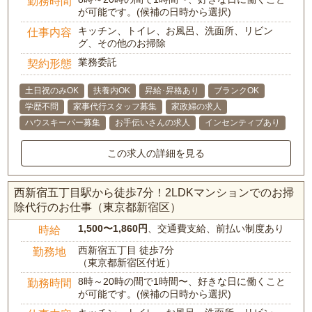
勤務時間
が可能です。(候補の日時から選択)
キッチン、トイレ、お風呂、洗面所、リビン
仕事内容
グ、その他のお掃除
業務委託
契約形態
土日祝のみOK
扶養内OK
昇給･昇格あり
ブランクOK
学歴不問
家事代行スタッフ募集
家政婦の求人
ハウスキーパー募集
お手伝いさんの求人
インセンティブあり
この求人の詳細を見る
西新宿五丁目駅から徒歩7分！2LDKマンションでのお掃
除代行のお仕事（東京都新宿区）
1,500〜1,860円
、交通費支給、前払い制度あり
時給
西新宿五丁目 徒歩7分
勤務地
（東京都新宿区付近）
8時～20時の間で1時間〜、好きな日に働くこと
勤務時間
が可能です。(候補の日時から選択)