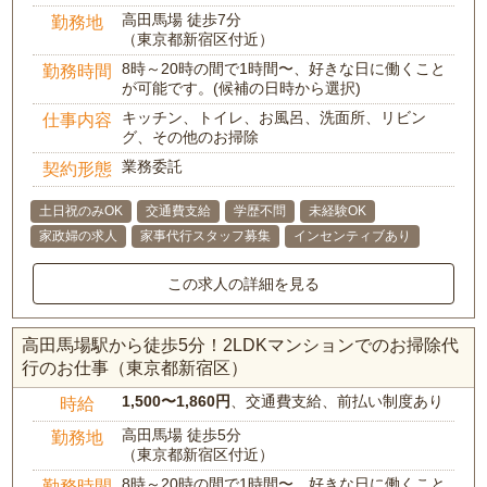
高田馬場 徒歩7分
勤務地
（東京都新宿区付近）
8時～20時の間で1時間〜、好きな日に働くこと
勤務時間
が可能です。(候補の日時から選択)
キッチン、トイレ、お風呂、洗面所、リビン
仕事内容
グ、その他のお掃除
業務委託
契約形態
土日祝のみOK
交通費支給
学歴不問
未経験OK
家政婦の求人
家事代行スタッフ募集
インセンティブあり
この求人の詳細を見る
高田馬場駅から徒歩5分！2LDKマンションでのお掃除代
行のお仕事（東京都新宿区）
1,500〜1,860円
、交通費支給、前払い制度あり
時給
高田馬場 徒歩5分
勤務地
（東京都新宿区付近）
8時～20時の間で1時間〜、好きな日に働くこと
勤務時間