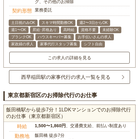
グ、その他のお掃除
業務委託
契約形態
土日祝のみOK
スキマ時間勤務OK
週2〜3日からOK
週1〜OK
昇給･昇格あり
高時給
資格不要
未経験OK
ブランクOK
ハウスキーパー募集
お手伝いさんの求人
家政婦の求人
家事代行スタッフ募集
シフト自由
この求人の詳細を見る
西早稲田駅の家事代行の求人一覧を見る
東京都新宿区のお掃除代行のお仕事
飯田橋駅から徒歩7分！1LDKマンションでのお掃除代行
のお仕事（東京都新宿区）
1,500〜1,860円
、交通費支給、前払い制度あり
時給
飯田橋 徒歩7分
勤務地