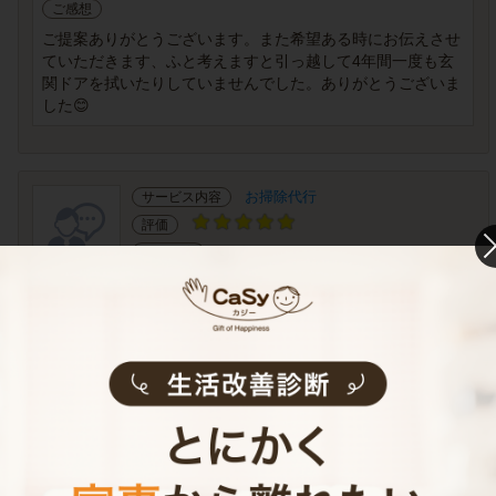
ご感想
ご提案ありがとうございます。また希望ある時にお伝えさせ
ていただきます、ふと考えますと引っ越して4年間一度も玄
関ドアを拭いたりしていませんでした。ありがとうございま
した😊
お掃除代行
サービス内容
評価
スポット
利用頻度
大阪府枚方市
提供エリア
30代 男性
2021年8月28日(土)
ご利用日
2.0時間
利用時間
ご感想
ありがとうございました。
水回りをキレイにしていただきました。
すっきりしてとても気持ちがいいです。