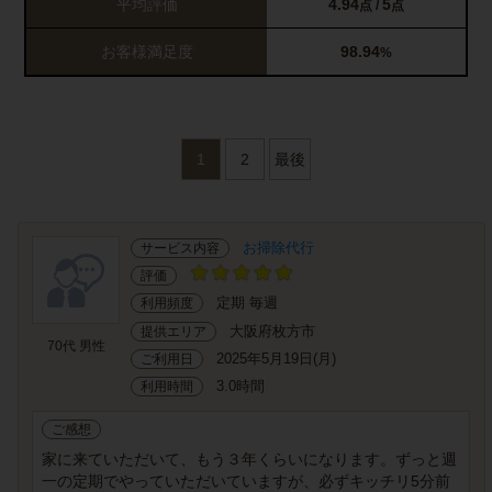
平均評価
4.94
5
点 /
点
お客様満足度
98.94
%
1
2
最後
お掃除代行
サービス内容
評価
定期 毎週
利用頻度
大阪府枚方市
提供エリア
70代 男性
2025年5月19日(月)
ご利用日
3.0時間
利用時間
ご感想
家に来ていただいて、もう３年くらいになります。ずっと週
一の定期でやっていただいていますが、必ずキッチリ5分前