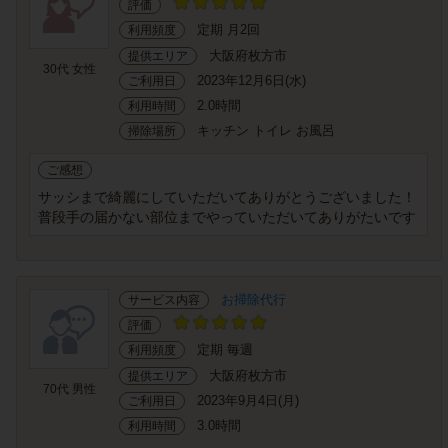
評価
定期 月2回
利用頻度
大阪府枚方市
提供エリア
30代 女性
2023年12月6日(水)
ご利用日
2.0時間
利用時間
キッチン トイレ お風呂
掃除場所
ご感想
サッシまで綺麗にしていただいてありがとうございました！
普段手の届かない部位までやっていただいてありがたいです
お掃除代行
サービス内容
評価
定期 毎週
利用頻度
大阪府枚方市
提供エリア
70代 男性
2023年9月4日(月)
ご利用日
3.0時間
利用時間