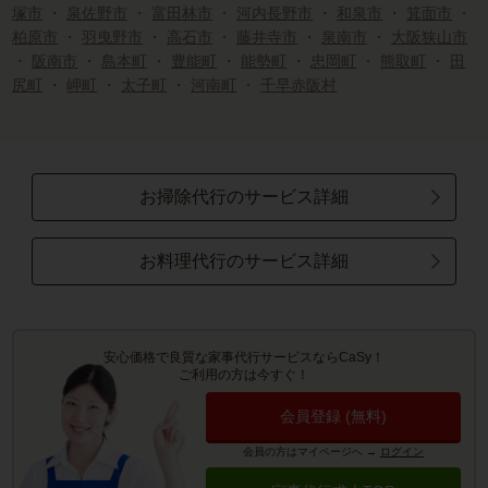
塚市
・
泉佐野市
・
富田林市
・
河内長野市
・
和泉市
・
箕面市
・
柏原市
・
羽曳野市
・
高石市
・
藤井寺市
・
泉南市
・
大阪狭山市
・
阪南市
・
島本町
・
豊能町
・
能勢町
・
忠岡町
・
熊取町
・
田
尻町
・
岬町
・
太子町
・
河南町
・
千早赤阪村
お掃除代行のサービス詳細
お料理代行のサービス詳細
安心価格で良質な家事代行サービスならCaSy！
ご利用の方は今すぐ！
会員登録 (無料)
会員の方はマイページへ
→
ログイン