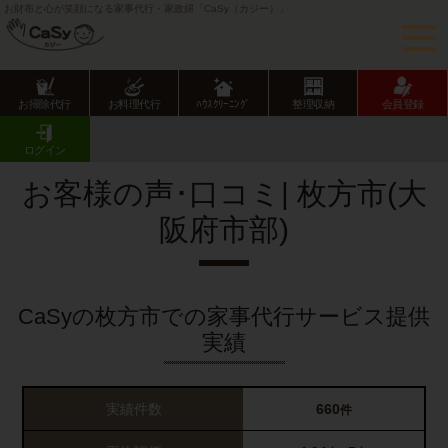
お財布と心が笑顔になる家事代行・家政婦「CaSy（カジー）」
お掃除代行
お料理代行
ﾊｳｽｸﾘｰﾆﾝｸﾞ
整理収納
会員登録
CaSy TOP
サービス提供エリアのご紹介
大阪府
大阪府市部
枚方市
お客様の声･口コミ一覧
ログイン
お客様の声･口コミ| 枚方市(大
阪府市部)
CaSyの枚方市での家事代行サービス提供
実績
実績件数
660
件