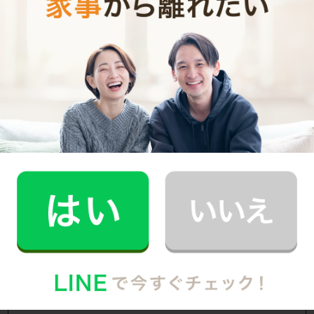
お掃除代行
サービス内容
評価
定期 月2回
利用頻度
大阪府枚方市
提供エリア
40代 女性
2021年6月29日(火)
ご利用日
2.0時間
利用時間
ご感想
いつものお掃除の他に、押入れの中の整理をしていただきと
ても助かりました。ずっと気になっていたので、気持ちも
スッキリです！！
1
2
最後
枚方市の家事代行サービス詳細