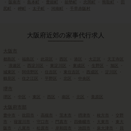
・
阪南市
・
島本町
・
豊能町
・
能勢町
・
忠岡町
・
熊取町
・
田
尻町
・
岬町
・
太子町
・
河南町
・
千早赤阪村
大阪府近郊の家事代行求人
大阪市
都島区
・
福島区
・
此花区
・
西区
・
港区
・
大正区
・
天王寺区
・
浪速区
・
西淀川区
・
東淀川区
・
東成区
・
生野区
・
旭区
・
城東区
・
阿倍野区
・
住吉区
・
東住吉区
・
西成区
・
淀川区
・
鶴見区
・
住之江区
・
平野区
・
北区
・
中央区
堺市
堺区
・
中区
・
東区
・
西区
・
南区
・
北区
・
美原区
大阪府市部
豊中市
・
吹田市
・
高槻市
・
茨木市
・
摂津市
・
枚方市
・
交野
市
・
寝屋川市
・
守口市
・
門真市
・
四條畷市
・
大東市
・
東大
阪市
・
八尾市
・
松原市
・
岸和田市
・
池田市
・
泉大津市
・
貝