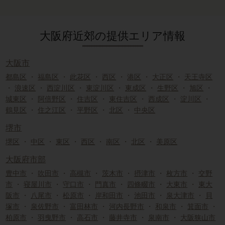
大阪府近郊の提供エリア情報
大阪市
都島区
・
福島区
・
此花区
・
西区
・
港区
・
大正区
・
天王寺区
・
浪速区
・
西淀川区
・
東淀川区
・
東成区
・
生野区
・
旭区
・
城東区
・
阿倍野区
・
住吉区
・
東住吉区
・
西成区
・
淀川区
・
鶴見区
・
住之江区
・
平野区
・
北区
・
中央区
堺市
堺区
・
中区
・
東区
・
西区
・
南区
・
北区
・
美原区
大阪府市部
豊中市
・
吹田市
・
高槻市
・
茨木市
・
摂津市
・
枚方市
・
交野
市
・
寝屋川市
・
守口市
・
門真市
・
四條畷市
・
大東市
・
東大
阪市
・
八尾市
・
松原市
・
岸和田市
・
池田市
・
泉大津市
・
貝
塚市
・
泉佐野市
・
富田林市
・
河内長野市
・
和泉市
・
箕面市
・
柏原市
・
羽曳野市
・
高石市
・
藤井寺市
・
泉南市
・
大阪狭山市