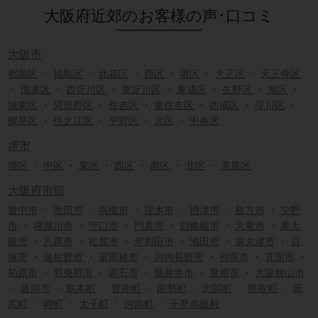
大阪府近郊のお客様の声･口コミ
大阪市
都島区
・
福島区
・
此花区
・
西区
・
港区
・
大正区
・
天王寺区
・
浪速区
・
西淀川区
・
東淀川区
・
東成区
・
生野区
・
旭区
・
城東区
・
阿倍野区
・
住吉区
・
東住吉区
・
西成区
・
淀川区
・
鶴見区
・
住之江区
・
平野区
・
北区
・
中央区
堺市
堺区
・
中区
・
東区
・
西区
・
南区
・
北区
・
美原区
大阪府市部
豊中市
・
吹田市
・
高槻市
・
茨木市
・
摂津市
・
枚方市
・
交野
市
・
寝屋川市
・
守口市
・
門真市
・
四條畷市
・
大東市
・
東大
阪市
・
八尾市
・
松原市
・
岸和田市
・
池田市
・
泉大津市
・
貝
塚市
・
泉佐野市
・
富田林市
・
河内長野市
・
和泉市
・
箕面市
・
柏原市
・
羽曳野市
・
高石市
・
藤井寺市
・
泉南市
・
大阪狭山市
・
阪南市
・
島本町
・
豊能町
・
能勢町
・
忠岡町
・
熊取町
・
田
尻町
・
岬町
・
太子町
・
河南町
・
千早赤阪村