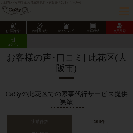
お財布と心が笑顔になる家事代行・家政婦「CaSy（カジー）」
お掃除代行
お料理代行
ﾊｳｽｸﾘｰﾆﾝｸﾞ
整理収納
会員登録
CaSy TOP
サービス提供エリアのご紹介
大阪府
大阪市
此花区
お客様の声･口コミ一覧
ログイン
お客様の声･口コミ| 此花区(大
阪市)
CaSyの此花区での家事代行サービス提供
実績
実績件数
168
件