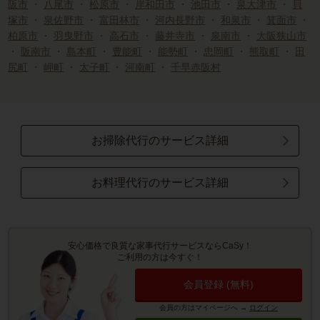
阪市
・
八尾市
・
松原市
・
岸和田市
・
池田市
・
泉大津市
・
貝
塚市
・
泉佐野市
・
富田林市
・
河内長野市
・
和泉市
・
箕面市
・
柏原市
・
羽曳野市
・
高石市
・
藤井寺市
・
泉南市
・
大阪狭山市
・
阪南市
・
島本町
・
豊能町
・
能勢町
・
忠岡町
・
熊取町
・
田
尻町
・
岬町
・
太子町
・
河南町
・
千早赤阪村
お掃除代行のサービス詳細
お料理代行のサービス詳細
安心価格で良質な家事代行サービスならCaSy！
ご利用の方は今すぐ！
会員登録 (無料)
会員の方はマイページへ
→
ログイン