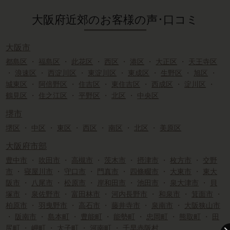
大阪府近郊のお客様の声･口コミ
大阪市
都島区
・
福島区
・
此花区
・
西区
・
港区
・
大正区
・
天王寺区
・
浪速区
・
西淀川区
・
東淀川区
・
東成区
・
生野区
・
旭区
・
城東区
・
阿倍野区
・
住吉区
・
東住吉区
・
西成区
・
淀川区
・
鶴見区
・
住之江区
・
平野区
・
北区
・
中央区
堺市
堺区
・
中区
・
東区
・
西区
・
南区
・
北区
・
美原区
大阪府市部
豊中市
・
吹田市
・
高槻市
・
茨木市
・
摂津市
・
枚方市
・
交野
市
・
寝屋川市
・
守口市
・
門真市
・
四條畷市
・
大東市
・
東大
阪市
・
八尾市
・
松原市
・
岸和田市
・
池田市
・
泉大津市
・
貝
塚市
・
泉佐野市
・
富田林市
・
河内長野市
・
和泉市
・
箕面市
・
柏原市
・
羽曳野市
・
高石市
・
藤井寺市
・
泉南市
・
大阪狭山市
・
阪南市
・
島本町
・
豊能町
・
能勢町
・
忠岡町
・
熊取町
・
田
尻町
・
岬町
・
太子町
・
河南町
・
千早赤阪村