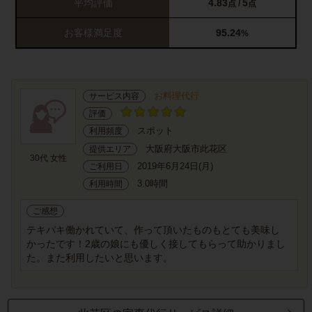
平均評価
4.83
5
点 /
点
お客様満足度
95.24
%
お料理代行
サービス内容
評価
スポット
利用頻度
大阪府大阪市此花区
提供エリア
30代 女性
2019年6月24日(月)
ご利用日
3.0時間
利用時間
ご感想
テキパキ働かれていて、作って頂いたものもとても美味し
かったです！2歳の娘にも優しく接してもらって助かりまし
た。また利用したいと思います。