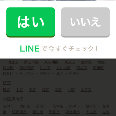
柏原市
・
羽曳野市
・
高石市
・
藤井寺市
・
泉南市
・
大阪狭山市
・
阪南市
・
島本町
・
豊能町
・
能勢町
・
忠岡町
・
熊取町
・
田
尻町
・
岬町
・
太子町
・
河南町
・
千早赤阪村
大阪府近郊の家事代行求人
大阪市
都島区
・
福島区
・
此花区
・
西区
・
港区
・
大正区
・
天王寺区
・
浪速区
・
西淀川区
・
東淀川区
・
東成区
・
生野区
・
旭区
・
城東区
・
阿倍野区
・
住吉区
・
東住吉区
・
西成区
・
淀川区
・
鶴見区
・
住之江区
・
平野区
・
北区
・
中央区
堺市
堺区
・
中区
・
東区
・
西区
・
南区
・
北区
・
美原区
大阪府市部
豊中市
・
吹田市
・
高槻市
・
茨木市
・
摂津市
・
枚方市
・
交野
市
・
寝屋川市
・
守口市
・
門真市
・
四條畷市
・
大東市
・
東大