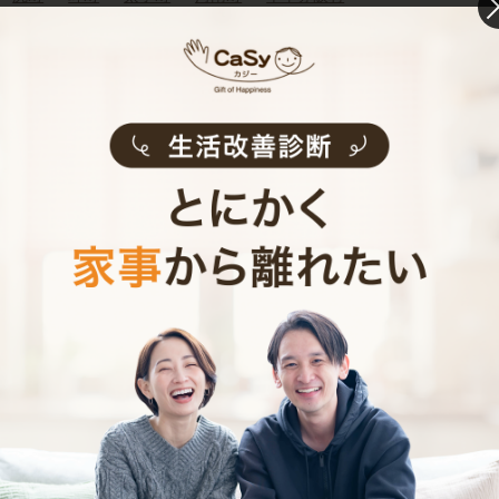
大阪府近郊の提供エリア情報
大阪市
都島区
・
福島区
・
此花区
・
西区
・
港区
・
大正区
・
天王寺区
・
浪速区
・
西淀川区
・
東淀川区
・
東成区
・
生野区
・
旭区
・
城東区
・
阿倍野区
・
住吉区
・
東住吉区
・
西成区
・
淀川区
・
鶴見区
・
住之江区
・
平野区
・
北区
・
中央区
堺市
堺区
・
中区
・
東区
・
西区
・
南区
・
北区
・
美原区
大阪府市部
豊中市
・
吹田市
・
高槻市
・
茨木市
・
摂津市
・
枚方市
・
交野
市
・
寝屋川市
・
守口市
・
門真市
・
四條畷市
・
大東市
・
東大
阪市
・
八尾市
・
松原市
・
岸和田市
・
池田市
・
泉大津市
・
貝
塚市
・
泉佐野市
・
富田林市
・
河内長野市
・
和泉市
・
箕面市
・