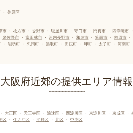
区
・
美原区
津市
・
枚方市
・
交野市
・
寝屋川市
・
守口市
・
門真市
・
四條畷市
・
泉佐野市
・
富田林市
・
河内長野市
・
和泉市
・
箕面市
・
柏原市
・
町
・
能勢町
・
忠岡町
・
熊取町
・
田尻町
・
岬町
・
太子町
・
河南町
大阪府近郊の提供エリア情報
・
大正区
・
天王寺区
・
浪速区
・
西淀川区
・
東淀川区
・
東成区
・
見区
・
住之江区
・
平野区
・
北区
・
中央区