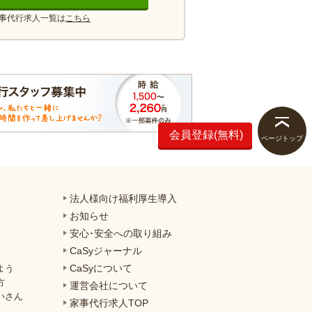
事代行求人一覧は
こちら
会員登録(無料)
ページトップ
法人様向け福利厚生導入
お知らせ
安心･安全への取り組み
CaSyジャーナル
CaSyについて
よう
方
運営会社について
いさん
家事代行求人TOP