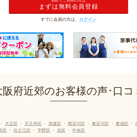
初めてご利用の方は
まずは無料会員登録
すでに会員の方は、
ログイン
大阪府近郊のお客様の声･口コ
・
大正区
・
天王寺区
・
浪速区
・
西淀川区
・
東淀川区
・
東成区
・
見区
・
住之江区
・
平野区
・
北区
・
中央区