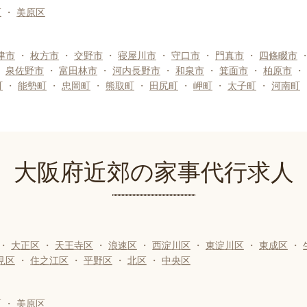
区
・
美原区
津市
・
枚方市
・
交野市
・
寝屋川市
・
守口市
・
門真市
・
四條畷市
・
泉佐野市
・
富田林市
・
河内長野市
・
和泉市
・
箕面市
・
柏原市
・
町
・
能勢町
・
忠岡町
・
熊取町
・
田尻町
・
岬町
・
太子町
・
河南町
大阪府近郊の家事代行求人
・
大正区
・
天王寺区
・
浪速区
・
西淀川区
・
東淀川区
・
東成区
・
見区
・
住之江区
・
平野区
・
北区
・
中央区
区
・
美原区