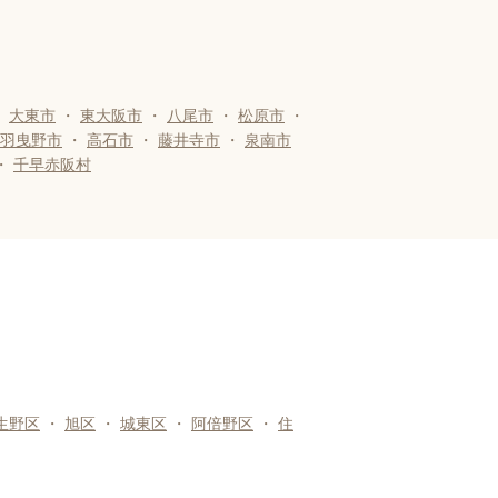
・
大東市
・
東大阪市
・
八尾市
・
松原市
・
羽曳野市
・
高石市
・
藤井寺市
・
泉南市
・
千早赤阪村
生野区
・
旭区
・
城東区
・
阿倍野区
・
住