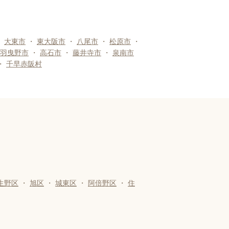
・
大東市
・
東大阪市
・
八尾市
・
松原市
・
羽曳野市
・
高石市
・
藤井寺市
・
泉南市
・
千早赤阪村
生野区
・
旭区
・
城東区
・
阿倍野区
・
住