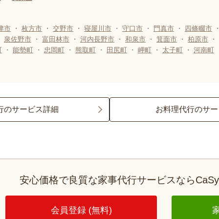
津市
・
枚方市
・
交野市
・
寝屋川市
・
守口市
・
門真市
・
四條畷市
・
泉佐野市
・
富田林市
・
河内長野市
・
和泉市
・
箕面市
・
柏原市
・
町
・
能勢町
・
忠岡町
・
熊取町
・
田尻町
・
岬町
・
太子町
・
河南町
行のサービス詳細
お料理代行のサー
安心価格で良質な家事代行サービスならCaS
会員登録 (無料)