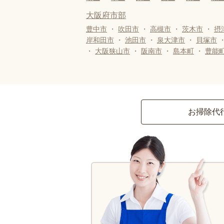
大阪府市部
豊中市
・
吹田市
・
高槻市
・
茨木市
・
摂
岸和田市
・
池田市
・
泉大津市
・
貝塚市
・
大阪狭山市
・
阪南市
・
島本町
・
豊能
お掃除代