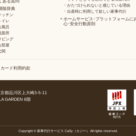
くある質問
かたづけられないと感じている理由
掃除辞典
出産時に利用して欲しい家事代行
キッチン
ホームサービス･プラットフォームに
トイレ
心･安全行動原則
お風呂
洗面所
リビング
お部屋
玄関
トカード利用約款
 東京都品川区上大崎3-5-11
LA GARDEN 6階
］
Copyright © 家事代行サービス CaSy（カジー） All rights reserved.