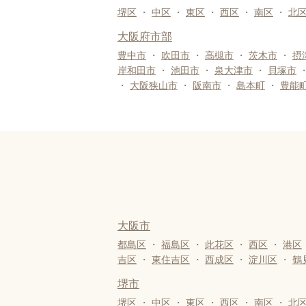
堺区
・
中区
・
東区
・
西区
・
南区
・
北
大阪府市部
豊中市
・
吹田市
・
高槻市
・
茨木市
・
摂
岸和田市
・
池田市
・
泉大津市
・
貝塚市
・
大阪狭山市
・
阪南市
・
島本町
・
豊能
大阪市
都島区
・
福島区
・
此花区
・
西区
・
港区
吉区
・
東住吉区
・
西成区
・
淀川区
・
鶴
堺市
堺区
・
中区
・
東区
・
西区
・
南区
・
北