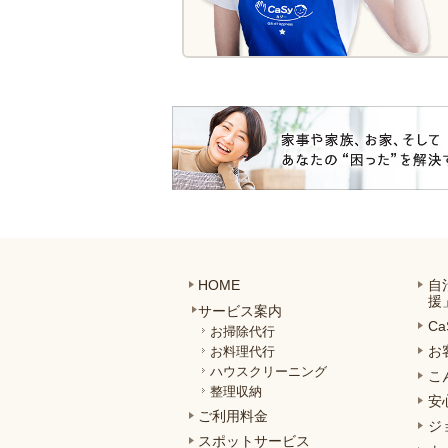
HOME
自
援
サービス案内
C
お掃除代行
お
お料理代行
ハウスクリーニング
こ
整理収納
安
ご利用料金
ジ
スポットサービス