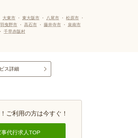
・
大東市
・
東大阪市
・
八尾市
・
松原市
・
羽曳野市
・
高石市
・
藤井寺市
・
泉南市
・
千早赤阪村
ビス詳細
y！
ご利用の方は今すぐ！
家事代行求人TOP