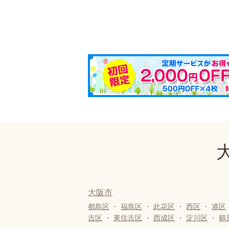
大阪市
都島区
・
福島区
・
此花区
・
西区
・
港区
吉区
・
東住吉区
・
西成区
・
淀川区
・
鶴