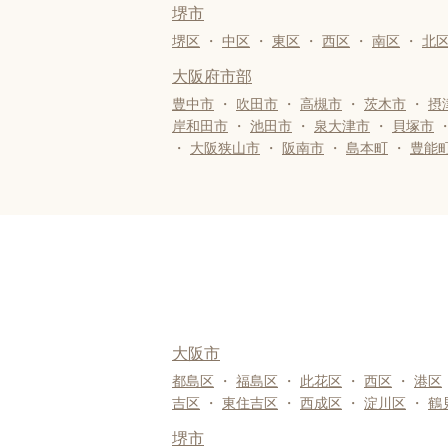
堺市
堺区
・
中区
・
東区
・
西区
・
南区
・
北
大阪府市部
豊中市
・
吹田市
・
高槻市
・
茨木市
・
摂
岸和田市
・
池田市
・
泉大津市
・
貝塚市
・
大阪狭山市
・
阪南市
・
島本町
・
豊能
大阪市
都島区
・
福島区
・
此花区
・
西区
・
港区
吉区
・
東住吉区
・
西成区
・
淀川区
・
鶴
堺市