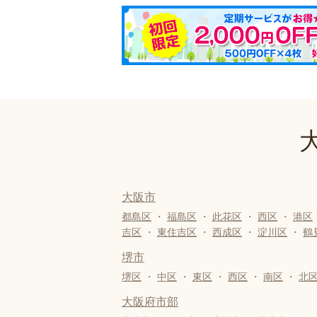
大阪市
都島区
・
福島区
・
此花区
・
西区
・
港区
吉区
・
東住吉区
・
西成区
・
淀川区
・
鶴
堺市
堺区
・
中区
・
東区
・
西区
・
南区
・
北
大阪府市部