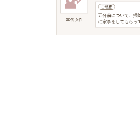
ご感想
五分前について、掃
30代 女性
に家事をしてもらって