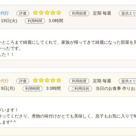
除代行
定期 毎週
評価
利用頻度
提供エリ
月19日(火)
3.0時間
利用時間
いところまで綺麗にしてくれて、家族が帰ってきて綺麗になった部屋を
かったです。
した！！
理代行
定期 毎週
評価
利用頻度
提供エリ
月9日(月)
3.0時間
当日のお食事 作りお
利用時間
ご利用目的
ざいます！
作ってくださり、煮物の味付けがとても美味しく、息子もお気に入りで
ます^ ^