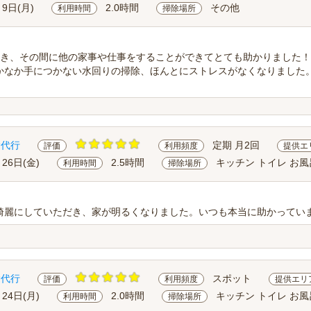
月9日(月)
2.0時間
その他
利用時間
掃除場所
頂き、その間に他の家事や仕事をすることができてとても助かりました！
かなか手につかない水回りの掃除、ほんとにストレスがなくなりました
除代行
定期 月2回
評価
利用頻度
提供エ
月26日(金)
2.5時間
キッチン トイレ お風
利用時間
掃除場所
綺麗にしていただき、家が明るくなりました。いつも本当に助かってい
除代行
スポット
評価
利用頻度
提供エリ
月24日(月)
2.0時間
キッチン トイレ お風
利用時間
掃除場所