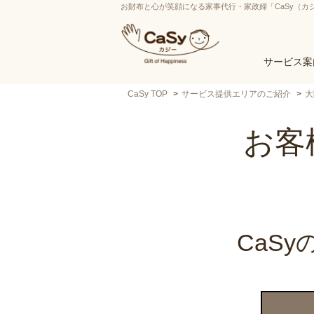
お財布と心が笑顔になる家事代行・家政婦「CaSy（カ
サービス案
CaSy TOP
サービス提供エリアのご紹介
大
お客
CaS