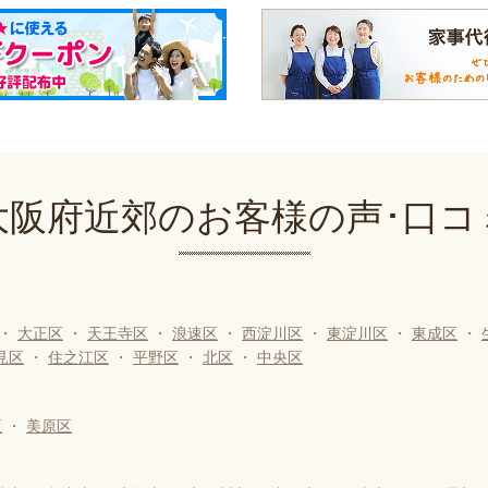
大阪府近郊のお客様の声･口コ
・
大正区
・
天王寺区
・
浪速区
・
西淀川区
・
東淀川区
・
東成区
・
見区
・
住之江区
・
平野区
・
北区
・
中央区
区
・
美原区