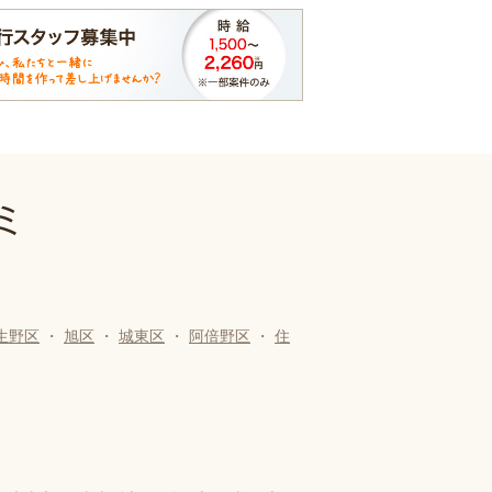
ミ
生野区
・
旭区
・
城東区
・
阿倍野区
・
住