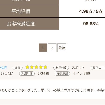
平均評価
4.96
5
点 /
点
お客様満足度
98.83
%
1
2
最後
除代行
スポット
評価
利用頻度
提供エリ
月27日(土)
3.0時間
トイレ 部屋
利用時間
掃除場所
きありがとうございました。思っている以上の片付けをして頂き、本当