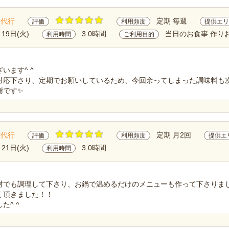
理代行
定期 毎週
評価
利用頻度
提供エリ
月19日(火)
3.0時間
当日のお食事 作り
利用時間
ご利用目的
います^ ^
対応下さり、定期でお願いしているため、今回余ってしまった調味料も
謝です✨
理代行
定期 月2回
評価
利用頻度
提供エ
月21日(火)
3.0時間
利用時間
材でも調理して下さり、お鍋で温めるだけのメニューも作って下さりました
く頂きました！！
た^ ^