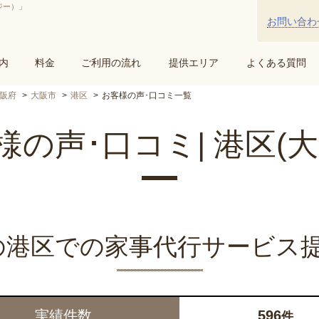
ジー）」
お問い合わ
内
料金
ご利用の流れ
提供エリア
よくある質問
阪府
大阪市
港区
お客様の声･口コミ一覧
様の声･口コミ| 港区(大
yの港区での家事代行サービス
実績件数
596
件