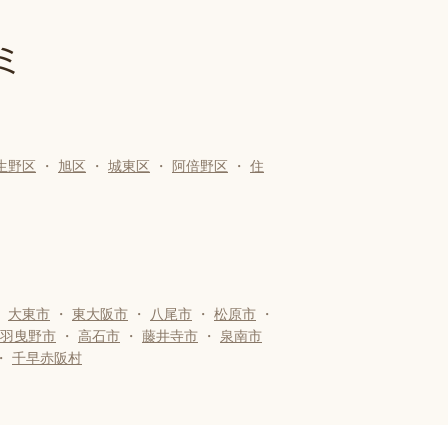
ミ
生野区
・
旭区
・
城東区
・
阿倍野区
・
住
・
大東市
・
東大阪市
・
八尾市
・
松原市
・
羽曳野市
・
高石市
・
藤井寺市
・
泉南市
・
千早赤阪村