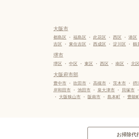
大阪市
都島区
・
福島区
・
此花区
・
西区
・
港区
吉区
・
東住吉区
・
西成区
・
淀川区
・
鶴
堺市
堺区
・
中区
・
東区
・
西区
・
南区
・
北
大阪府市部
豊中市
・
吹田市
・
高槻市
・
茨木市
・
摂
岸和田市
・
池田市
・
泉大津市
・
貝塚市
・
大阪狭山市
・
阪南市
・
島本町
・
豊能
お掃除代