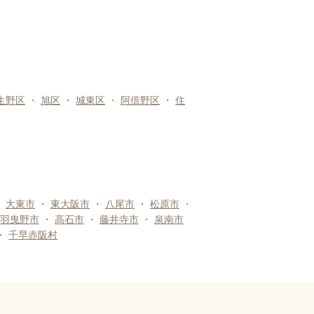
生野区
・
旭区
・
城東区
・
阿倍野区
・
住
・
大東市
・
東大阪市
・
八尾市
・
松原市
・
羽曳野市
・
高石市
・
藤井寺市
・
泉南市
・
千早赤阪村