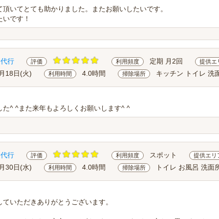
て頂いてとても助かりました。またお願いしたいです。
たいです！
除代行
定期 月2回
評価
利用頻度
提供エ
月18日(火)
4.0時間
キッチン トイレ 洗
利用時間
掃除場所
た^ ^また来年もよろしくお願いします^ ^
除代行
スポット
評価
利用頻度
提供エリ
月30日(水)
4.0時間
トイレ お風呂 洗面所
利用時間
掃除場所
していただきありがとうございます。