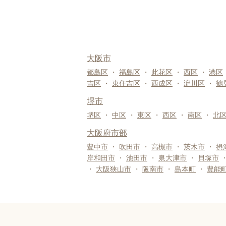
大阪市
都島区
・
福島区
・
此花区
・
西区
・
港区
吉区
・
東住吉区
・
西成区
・
淀川区
・
鶴
堺市
堺区
・
中区
・
東区
・
西区
・
南区
・
北
大阪府市部
豊中市
・
吹田市
・
高槻市
・
茨木市
・
摂
岸和田市
・
池田市
・
泉大津市
・
貝塚市
・
大阪狭山市
・
阪南市
・
島本町
・
豊能