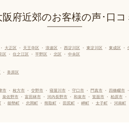
大阪府近郊のお客様の声･口コ
・
大正区
・
天王寺区
・
浪速区
・
西淀川区
・
東淀川区
・
東成区
・
見区
・
住之江区
・
平野区
・
北区
・
中央区
区
・
美原区
津市
・
枚方市
・
交野市
・
寝屋川市
・
守口市
・
門真市
・
四條畷市
・
泉佐野市
・
富田林市
・
河内長野市
・
和泉市
・
箕面市
・
柏原市
・
町
・
能勢町
・
忠岡町
・
熊取町
・
田尻町
・
岬町
・
太子町
・
河南町