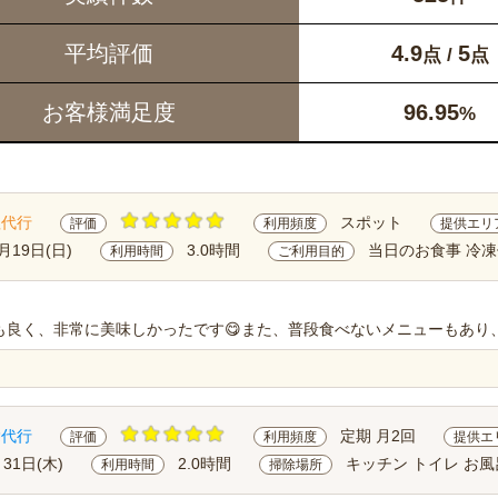
平均評価
4.9
5
点 /
点
お客様満足度
96.95
%
理代行
スポット
評価
利用頻度
提供エリ
月19日(日)
3.0時間
当日のお食事 冷
利用時間
ご利用目的
も良く、非常に美味しかったです😋また、普段食べないメニューもあり
除代行
定期 月2回
評価
利用頻度
提供エ
月31日(木)
2.0時間
キッチン トイレ お風
利用時間
掃除場所