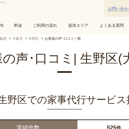
ジー）」
お問い合わ
内
料金
ご利用の流れ
提供エリア
よくある質問
阪府
大阪市
生野区
お客様の声･口コミ一覧
の声･口コミ| 生野区(
yの生野区での家事代行サービス
実績件数
525
件