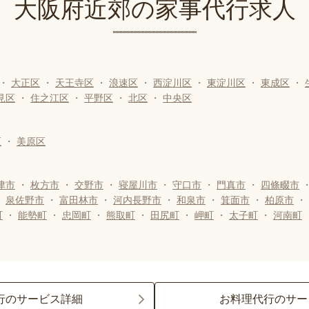
大阪府近郊の家事代行求人
・
大正区
・
天王寺区
・
浪速区
・
西淀川区
・
東淀川区
・
東成区
・
見区
・
住之江区
・
平野区
・
北区
・
中央区
区
・
美原区
津市
・
枚方市
・
交野市
・
寝屋川市
・
守口市
・
門真市
・
四條畷市
・
泉佐野市
・
富田林市
・
河内長野市
・
和泉市
・
箕面市
・
柏原市
・
町
・
能勢町
・
忠岡町
・
熊取町
・
田尻町
・
岬町
・
太子町
・
河南町
行のサービス詳細
お料理代行のサー