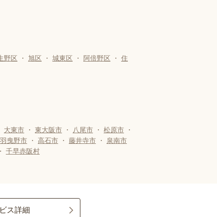
生野区
・
旭区
・
城東区
・
阿倍野区
・
住
・
大東市
・
東大阪市
・
八尾市
・
松原市
・
羽曳野市
・
高石市
・
藤井寺市
・
泉南市
・
千早赤阪村
ビス詳細