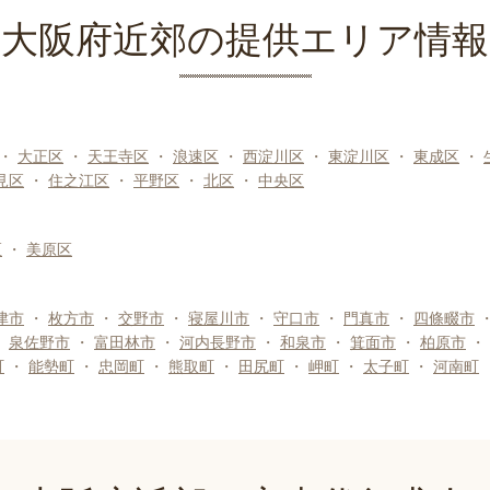
大阪府近郊の提供エリア情報
・
大正区
・
天王寺区
・
浪速区
・
西淀川区
・
東淀川区
・
東成区
・
見区
・
住之江区
・
平野区
・
北区
・
中央区
区
・
美原区
津市
・
枚方市
・
交野市
・
寝屋川市
・
守口市
・
門真市
・
四條畷市
・
泉佐野市
・
富田林市
・
河内長野市
・
和泉市
・
箕面市
・
柏原市
・
町
・
能勢町
・
忠岡町
・
熊取町
・
田尻町
・
岬町
・
太子町
・
河南町