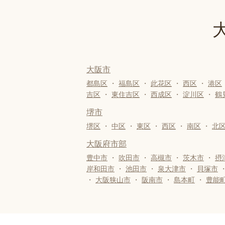
大阪市
都島区
・
福島区
・
此花区
・
西区
・
港区
吉区
・
東住吉区
・
西成区
・
淀川区
・
鶴
堺市
堺区
・
中区
・
東区
・
西区
・
南区
・
北
大阪府市部
豊中市
・
吹田市
・
高槻市
・
茨木市
・
摂
岸和田市
・
池田市
・
泉大津市
・
貝塚市
・
大阪狭山市
・
阪南市
・
島本町
・
豊能