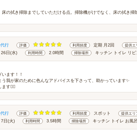
、床の拭き掃除までしていただける点。掃除機がけでなく、床の拭き掃
除代行
定期 月2回
評価
利用頻度
提供エ
月26日(水)
2.0時間
キッチン トイレ リ
利用時間
掃除場所
ざいます！！
まう我が家のために色んなアドバイスを下さって、助かっています✨
🙇‍♀️
除代行
スポット
評価
利用頻度
提供エリ
月7日(火)
3.5時間
キッチン トイレ お風呂
利用時間
掃除場所