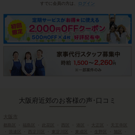
すでに会員の方は、
ログイン
大阪府近郊のお客様の声･口コミ
大阪市
都島区
・
福島区
・
此花区
・
西区
・
港区
・
大正区
・
天王寺区
・
浪速区
・
西淀川区
・
東淀川区
・
東成区
・
生野区
・
旭区
・