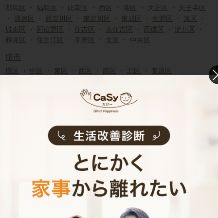
都島区
・
福島区
・
此花区
・
西区
・
港区
・
大正区
・
天王寺区
・
浪速区
・
西淀川区
・
東淀川区
・
東成区
・
生野区
・
旭区
・
城東区
・
阿倍野区
・
住吉区
・
東住吉区
・
西成区
・
淀川区
・
鶴見区
・
住之江区
・
平野区
・
北区
・
中央区
堺市
堺区
・
中区
・
東区
・
西区
・
南区
・
北区
・
美原区
大阪府市部
豊中市
・
吹田市
・
高槻市
・
茨木市
・
摂津市
・
枚方市
・
交野
市
・
寝屋川市
・
守口市
・
門真市
・
四條畷市
・
大東市
・
東大
阪市
・
八尾市
・
松原市
・
岸和田市
・
池田市
・
泉大津市
・
貝
塚市
・
泉佐野市
・
富田林市
・
河内長野市
・
和泉市
・
箕面市
・
柏原市
・
羽曳野市
・
高石市
・
藤井寺市
・
泉南市
・
大阪狭山市
・
阪南市
・
島本町
・
豊能町
・
能勢町
・
忠岡町
・
熊取町
・
田
尻町
・
岬町
・
太子町
・
河南町
・
千早赤阪村
大阪府近郊の家事代行求人