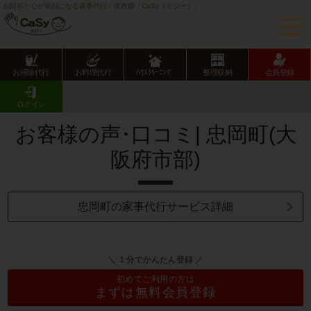
お財布と心が笑顔になる家事代行・家政婦「CaSy（カジー）」
お掃除代行
お料理代行
ﾊｳｽｸﾘｰﾆﾝｸﾞ
整理収納
会員登録
CaSy TOP
サービス提供エリアのご紹介
大阪府
大阪府市部
忠岡町
お客様の声･口コミ一覧
ログイン
お客様の声･口コミ| 忠岡町(大
阪府市部)
忠岡町の家事代行サービス詳細
＼ １分でかんたん登録 ／
初めてご利用の方は
まずは無料会員登録