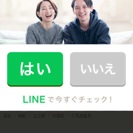
大阪市
都島区
・
福島区
・
此花区
・
西区
・
港区
・
大正区
・
天王寺区
・
浪速区
・
西淀川区
・
東淀川区
・
東成区
・
生野区
・
旭区
・
城東区
・
阿倍野区
・
住吉区
・
東住吉区
・
西成区
・
淀川区
・
鶴見区
・
住之江区
・
平野区
・
北区
・
中央区
堺市
堺区
・
中区
・
東区
・
西区
・
南区
・
北区
・
美原区
大阪府市部
豊中市
・
吹田市
・
高槻市
・
茨木市
・
摂津市
・
枚方市
・
交野
市
・
寝屋川市
・
守口市
・
門真市
・
四條畷市
・
大東市
・
東大
阪市
・
八尾市
・
松原市
・
岸和田市
・
池田市
・
泉大津市
・
貝
塚市
・
泉佐野市
・
富田林市
・
河内長野市
・
和泉市
・
箕面市
・
柏原市
・
羽曳野市
・
高石市
・
藤井寺市
・
泉南市
・
大阪狭山市
・
阪南市
・
島本町
・
豊能町
・
能勢町
・
忠岡町
・
熊取町
・
田
尻町
・
岬町
・
太子町
・
河南町
・
千早赤阪村