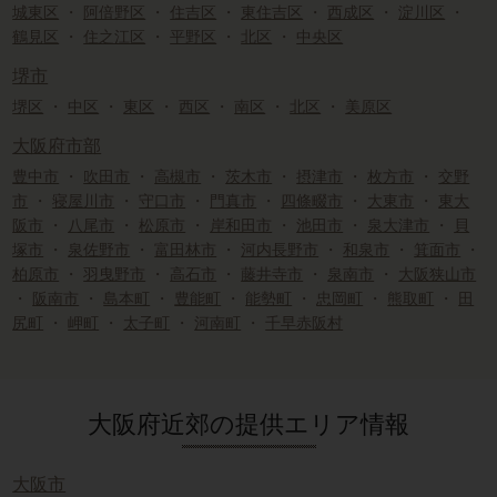
城東区
・
阿倍野区
・
住吉区
・
東住吉区
・
西成区
・
淀川区
・
鶴見区
・
住之江区
・
平野区
・
北区
・
中央区
堺市
堺区
・
中区
・
東区
・
西区
・
南区
・
北区
・
美原区
大阪府市部
豊中市
・
吹田市
・
高槻市
・
茨木市
・
摂津市
・
枚方市
・
交野
市
・
寝屋川市
・
守口市
・
門真市
・
四條畷市
・
大東市
・
東大
阪市
・
八尾市
・
松原市
・
岸和田市
・
池田市
・
泉大津市
・
貝
塚市
・
泉佐野市
・
富田林市
・
河内長野市
・
和泉市
・
箕面市
・
柏原市
・
羽曳野市
・
高石市
・
藤井寺市
・
泉南市
・
大阪狭山市
・
阪南市
・
島本町
・
豊能町
・
能勢町
・
忠岡町
・
熊取町
・
田
尻町
・
岬町
・
太子町
・
河南町
・
千早赤阪村
大阪府近郊の提供エリア情報
大阪市