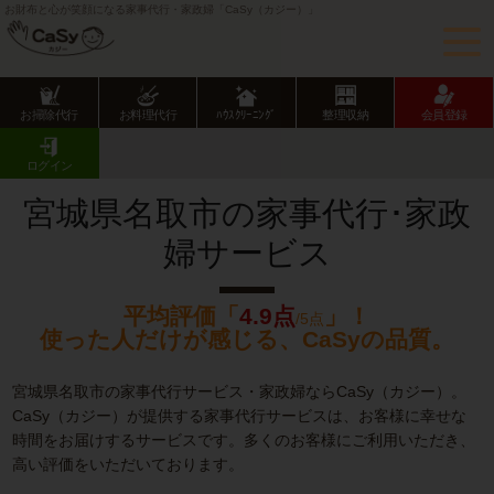
お財布と心が笑顔になる家事代行・家政婦「CaSy（カジー）」
お掃除代行
お料理代行
ﾊｳｽｸﾘｰﾆﾝｸﾞ
整理収納
会員登録
CaSy TOP
宮城県の家事代行サービス
宮城県市部の家事代行サービス
名取市の家事代行･家政婦サービス
ログイン
宮城県名取市の家事代行･家政
婦サービス
平均評価「
4.9点
」！
/5点
使った人だけが感じる、CaSyの品質。
宮城県名取市の家事代行サービス・家政婦ならCaSy（カジー）。
CaSy（カジー）が提供する家事代行サービスは、お客様に幸せな
時間をお届けするサービスです。多くのお客様にご利用いただき、
高い評価をいただいております。