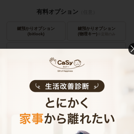
有料オプション
（任意）
鍵預かりオプション
鍵預かりオプション
(bitlock)
(物理キー)
※定期のみ
キャストの指名
お見積り内容
0
ご利用時間
時間
0
料金（税込・交通費込）
円