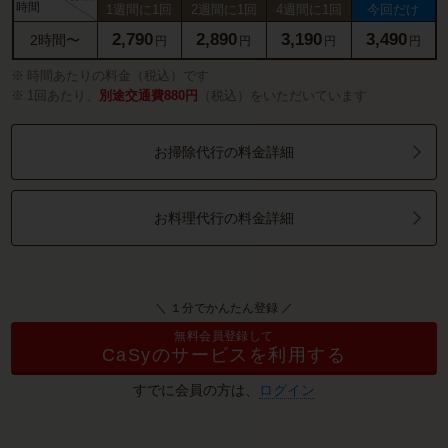
時間
1週間に1回
2週間に1回
4週間に1回
今回だけ
2,790
2,890
3,190
3,490
2時間〜
円
円
円
円
時間あたりの料金（税込）です
1回あたり、
別途交通費880円
（税込）をいただいています
お掃除代行の料金詳細
お料理代行の料金詳細
＼ １分でかんたん登録 ／
無料会員登録して
CaSyのサービスを利用する
すでに会員の方は、
ログイン