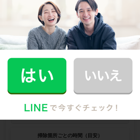
--
他社との比較
業界大手B社
--
--
円
--
中堅CH社
--
--
円
--
※ 2026年2月時点の各社料金から算出
掃除箇所ごとの時間（目安）