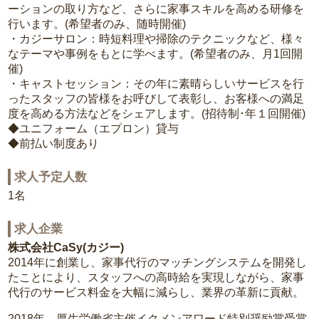
ーションの取り方など、さらに家事スキルを高める研修を
行います。(希望者のみ、随時開催)
・カジーサロン：時短料理や掃除のテクニックなど、様々
なテーマや事例をもとに学べます。(希望者のみ、月1回開
催)
・キャストセッション：その年に素晴らしいサービスを行
ったスタッフの皆様をお呼びして表彰し、お客様への満足
度を高める方法などをシェアします。(招待制･年１回開催)
◆ユニフォーム（エプロン）貸与
◆前払い制度あり
求人予定人数
1名
求人企業
株式会社CaSy(カジー)
2014年に創業し、家事代行のマッチングシステムを開発し
たことにより、スタッフへの高時給を実現しながら、家事
代行のサービス料金を大幅に減らし、業界の革新に貢献。
2018年 厚生労働省主催イクメンアワード特別奨励賞受賞