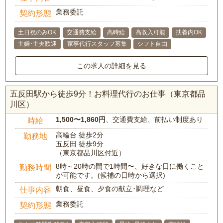
業務委託
契約形態
土日祝のみOK
交通費支給
高時給
高収入可能
扶養内OK
主婦･主夫歓迎
家事代行スタッフ募集
シフト自由
この求人の詳細を見る
五反田駅から徒歩9分！お料理代行のお仕事（東京都品
川区）
1,500〜1,860円
、交通費支給、前払い制度あり
時給
高輪台 徒歩2分
勤務地
五反田 徒歩9分
（東京都品川区付近）
8時～20時の間で1時間〜、好きな日に働くこと
勤務時間
が可能です。(候補の日時から選択)
朝食、昼食、夕食の献立･調理など
仕事内容
業務委託
契約形態