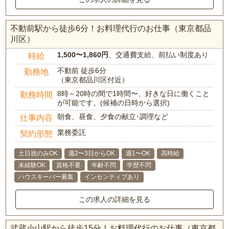
不動前駅から徒歩6分！お料理代行のお仕事（東京都品
川区）
1,500〜1,860円
、交通費支給、前払い制度あり
時給
不動前 徒歩6分
勤務地
（東京都品川区付近）
8時～20時の間で1時間〜、好きな日に働くこと
勤務時間
が可能です。(候補の日時から選択)
朝食、昼食、夕食の献立･調理など
仕事内容
業務委託
契約形態
土日祝のみOK
週2〜3日からOK
週1〜OK
高時給
未経験OK
資格不要
年齢不問
学歴不問
ハウスキーパー募集
インセンティブあり
この求人の詳細を見る
武蔵小山駅から徒歩15分！お料理代行のお仕事（東京都