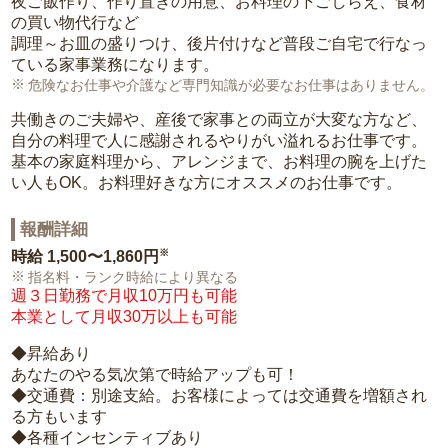
夜ご飯作り、作り置きの用意、お料理の下ごしらえ、食材
の買い物代行など
調理～お皿の盛りつけ、後片付けなど普段ご自宅で行なっ
ている家事業務になります。
危険なお仕事や介護など専門知識が必要なお仕事はありません。
共働きのご夫婦や、産後で家事との両立が大変な方など、
自分の料理で人に感謝されるやりがい溢れるお仕事です。
基本の家庭料理から、アレンジまで、お料理の腕を上げた
い人もOK。お料理好きな方にオススメのお仕事です。
報酬詳細
※
時給
1,500〜1,860円
指名料・ランク時給により異なる
週３日勤務で月収10万円も可能
本業として月収30万以上も可能
◆昇給あり
あなたのやる気次第で時給アップも可！
◆交通費：別途支給。お客様によっては交通費を増額され
る方もいます
◆各種インセンティブあり