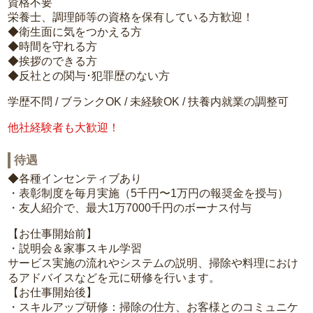
資格不要
栄養士、調理師等の資格を保有している方歓迎！
◆衛生面に気をつかえる方
◆時間を守れる方
◆挨拶のできる方
◆反社との関与･犯罪歴のない方
学歴不問 / ブランクOK / 未経験OK / 扶養内就業の調整可
他社経験者も大歓迎！
待遇
◆各種インセンティブあり
・表彰制度を毎月実施（5千円〜1万円の報奨金を授与）
・友人紹介で、最大1万7000千円のボーナス付与
【お仕事開始前】
・説明会＆家事スキル学習
サービス実施の流れやシステムの説明、掃除や料理におけ
るアドバイスなどを元に研修を行います。
【お仕事開始後】
・スキルアップ研修：掃除の仕方、お客様とのコミュニケ