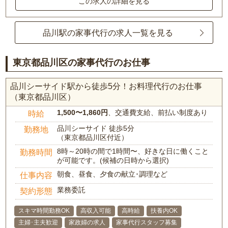
この求人の詳細を見る
品川駅の家事代行の求人一覧を見る
東京都品川区の家事代行のお仕事
品川シーサイド駅から徒歩5分！お料理代行のお仕事
（東京都品川区）
1,500〜1,860円
、交通費支給、前払い制度あり
時給
品川シーサイド 徒歩5分
勤務地
（東京都品川区付近）
8時～20時の間で1時間〜、好きな日に働くこと
勤務時間
が可能です。(候補の日時から選択)
朝食、昼食、夕食の献立･調理など
仕事内容
業務委託
契約形態
スキマ時間勤務OK
高収入可能
高時給
扶養内OK
主婦･主夫歓迎
家政婦の求人
家事代行スタッフ募集