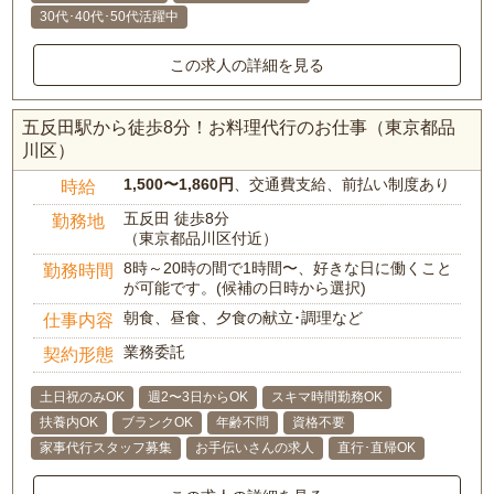
30代･40代･50代活躍中
この求人の詳細を見る
五反田駅から徒歩8分！お料理代行のお仕事（東京都品
川区）
1,500〜1,860円
、交通費支給、前払い制度あり
時給
五反田 徒歩8分
勤務地
（東京都品川区付近）
8時～20時の間で1時間〜、好きな日に働くこと
勤務時間
が可能です。(候補の日時から選択)
朝食、昼食、夕食の献立･調理など
仕事内容
業務委託
契約形態
土日祝のみOK
週2〜3日からOK
スキマ時間勤務OK
扶養内OK
ブランクOK
年齢不問
資格不要
家事代行スタッフ募集
お手伝いさんの求人
直行･直帰OK