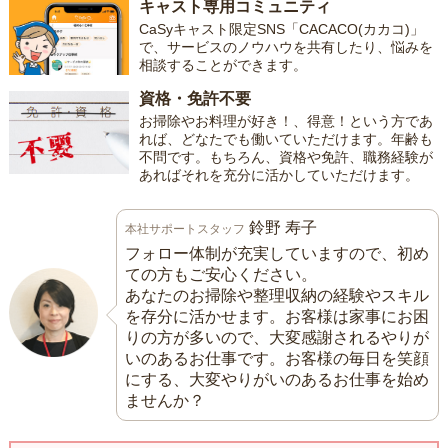
キャスト専用コミュニティ
CaSyキャスト限定SNS「CACACO(カカコ)」
で、サービスのノウハウを共有したり、悩みを
相談することができます。
資格・免許不要
お掃除やお料理が好き！、得意！という方であ
れば、どなたでも働いていただけます。年齢も
不問です。もちろん、資格や免許、職務経験が
あればそれを充分に活かしていただけます。
鈴野 寿子
本社サポートスタッフ
フォロー体制が充実していますので、初め
ての方もご安心ください。
あなたのお掃除や整理収納の経験やスキル
を存分に活かせます。お客様は家事にお困
りの方が多いので、大変感謝されるやりが
いのあるお仕事です。お客様の毎日を笑顔
にする、大変やりがいのあるお仕事を始め
ませんか？