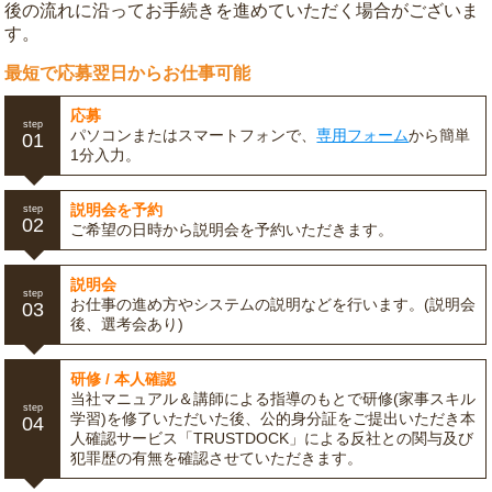
後の流れに沿ってお手続きを進めていただく場合がございま
す。
最短で応募翌日からお仕事可能
応募
step
パソコンまたはスマートフォンで、
専用フォーム
から簡単
01
1分入力。
説明会を予約
step
02
ご希望の日時から説明会を予約いただきます。
説明会
step
お仕事の進め方やシステムの説明などを行います。(説明会
03
後、選考会あり)
研修 / 本人確認
当社マニュアル＆講師による指導のもとで研修(家事スキル
step
学習)を修了いただいた後、公的身分証をご提出いただき本
04
人確認サービス「TRUSTDOCK」による反社との関与及び
犯罪歴の有無を確認させていただきます。