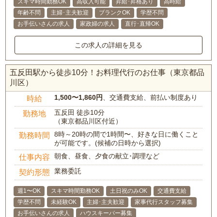
スキマ時間勤務OK
高収入可能
昇給･昇格あり
高時給
年齢不問
主婦･主夫歓迎
ブランクOK
学歴不問
お手伝いさんの求人
家政婦の求人
直行･直帰OK
この求人の詳細を見る
五反田駅から徒歩10分！お料理代行のお仕事（東京都品
川区）
1,500〜1,860円
、交通費支給、前払い制度あり
時給
五反田 徒歩10分
勤務地
（東京都品川区付近）
8時～20時の間で1時間〜、好きな日に働くこと
勤務時間
が可能です。(候補の日時から選択)
朝食、昼食、夕食の献立･調理など
仕事内容
業務委託
契約形態
週1〜OK
スキマ時間勤務OK
土日祝のみOK
交通費支給
学歴不問
未経験OK
主婦･主夫歓迎
家事代行スタッフ募集
お手伝いさんの求人
ハウスキーパー募集