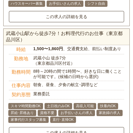
ハウスキーパー募集
お手伝いさんの求人
シフト自由
この求人の詳細を見る
武蔵小山駅から徒歩7分！お料理代行のお仕事（東京都
品川区）
1,500〜1,860円
、交通費支給、前払い制度あり
時給
武蔵小山 徒歩7分
勤務地
（東京都品川区付近）
8時～20時の間で1時間〜、好きな日に働くこと
勤務時間
が可能です。(候補の日時から選択)
朝食、昼食、夕食の献立･調理など
仕事内容
業務委託
契約形態
スキマ時間勤務OK
土日祝のみOK
高収入可能
扶養内OK
昇給･昇格あり
資格不要
お手伝いさんの求人
家政婦の求人
家事代行スタッフ募集
直行･直帰OK
この求人の詳細を見る