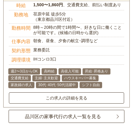
1,500〜1,860円
、交通費支給、前払い制度あり
時給
荏原中延 徒歩5分
勤務地
（東京都品川区付近）
8時～20時の間で1時間〜、好きな日に働くこと
勤務時間
が可能です。(候補の日時から選択)
朝食、昼食、夕食の献立･調理など
仕事内容
業務委託
契約形態
IHコンロ3口
調理環境
週2〜3日からOK
高時給
高収入可能
昇給･昇格あり
交通費支給
主婦･主夫歓迎
ハウスキーパー募集
家政婦の求人
30代･40代･50代活躍中
シフト自由
この求人の詳細を見る
品川区の家事代行の求人一覧を見る