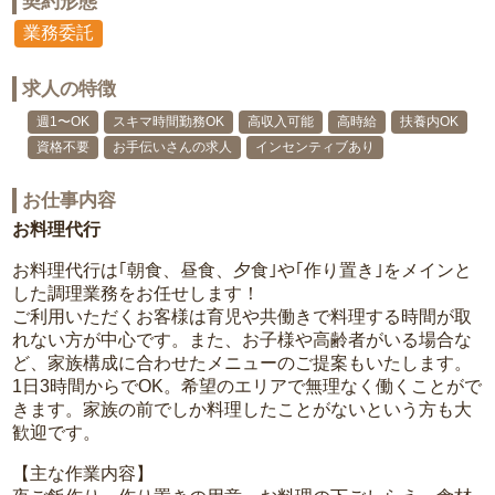
契約形態
業務委託
求人の特徴
週1〜OK
スキマ時間勤務OK
高収入可能
高時給
扶養内OK
資格不要
お手伝いさんの求人
インセンティブあり
お仕事内容
お料理代行
お料理代行は｢朝食、昼食、夕食｣や｢作り置き｣をメインと
した調理業務をお任せします！
ご利用いただくお客様は育児や共働きで料理する時間が取
れない方が中心です。また、お子様や高齢者がいる場合な
ど、家族構成に合わせたメニューのご提案もいたします。
1日3時間からでOK。希望のエリアで無理なく働くことがで
きます。家族の前でしか料理したことがないという方も大
歓迎です。
【主な作業内容】