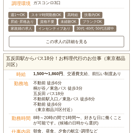
ガスコンロ3口
調理環境
週1〜OK
スキマ時間勤務OK
高時給
扶養内OK
昇給･昇格あり
資格不要
未経験OK
ブランクOK
家政婦の求人
インセンティブあり
30代･40代･50代活躍中
この求人の詳細を見る
五反田駅からバス18分！お料理代行のお仕事（東京都品
川区）
1,500〜1,860円
、交通費支給、前払い制度あり
時給
不動前 徒歩6分
勤務地
桐が谷／東急バス 徒歩3分
五反田 バス18分
不動前駅入口／東急バス 徒歩8分
不動前 徒歩6分
（東京都品川区付近）
8時～20時の間で1時間〜、好きな日に働くこと
勤務時間
が可能です。(候補の日時から選択)
朝食、昼食、夕食の献立･調理など
仕事内容