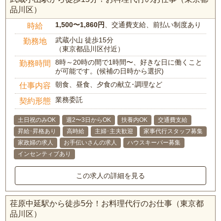
品川区）
1,500〜1,860円
、交通費支給、前払い制度あり
時給
武蔵小山 徒歩15分
勤務地
（東京都品川区付近）
8時～20時の間で1時間〜、好きな日に働くこと
勤務時間
が可能です。(候補の日時から選択)
朝食、昼食、夕食の献立･調理など
仕事内容
業務委託
契約形態
土日祝のみOK
週2〜3日からOK
扶養内OK
交通費支給
昇給･昇格あり
高時給
主婦･主夫歓迎
家事代行スタッフ募集
家政婦の求人
お手伝いさんの求人
ハウスキーパー募集
インセンティブあり
この求人の詳細を見る
荏原中延駅から徒歩5分！お料理代行のお仕事（東京都
品川区）