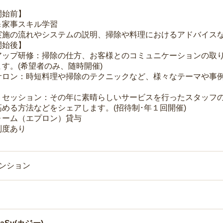
開始前】
＆家事スキル学習
実施の流れやシステムの説明、掃除や料理におけるアドバイス
開始後】
アップ研修：掃除の仕方、お客様とのコミュニケーションの取
す。(希望者のみ、随時開催)
サロン：時短料理や掃除のテクニックなど、様々なテーマや事例
トセッション：その年に素晴らしいサービスを行ったスタッフ
める方法などをシェアします。(招待制･年１回開催)
ォーム（エプロン）貸与
制度あり
マンション