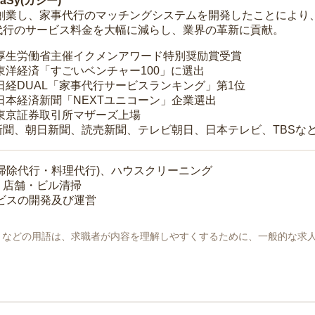
Sy(カジー)
年に創業し、家事代行のマッチングシステムを開発したことによ
代行のサービス料金を大幅に減らし、業界の革新に貢献。
 厚生労働省主催イクメンアワード特別奨励賞受賞
 東洋経済「すごいベンチャー100」に選出
 日経DUAL「家事代行サービスランキング」第1位
 日本経済新聞「NEXTユニコーン」企業選出
 東京証券取引所マザーズ上場
新聞、朝日新聞、読売新聞、テレビ朝日、日本テレビ、TBSな
掃除代行・料理代行)、ハウスクリーニング
・店舗・ビル清掃
ービスの開発及び運営
地」などの用語は、求職者が内容を理解しやすくするために、一般的な求