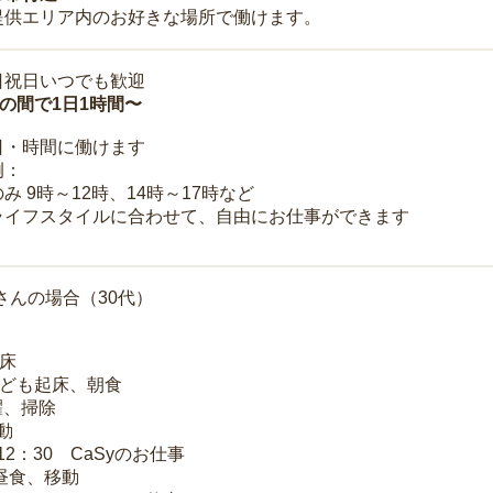
提供エリア内のお好きな場所で働けます。
日祝日いつでも歓迎
時の間で1日1時間〜
日・時間に働けます
例：
み 9時～12時、14時～17時など
ライフスタイルに合わせて、自由にお仕事ができます
さんの場合（30代）
起床
子ども起床、朝食
洗濯、掃除
移動
～12：30 CaSyのお仕事
 昼食、移動