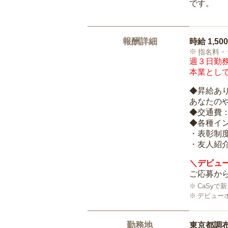
です。
報酬詳細
時給
1,50
指名料・
週３日勤務
本業として
◆昇給あ
あなたの
◆交通費
◆各種イ
・表彰制
・友人紹介
＼デビュー
ご応募から
CaSy
デビュー
勤務地
東京都調