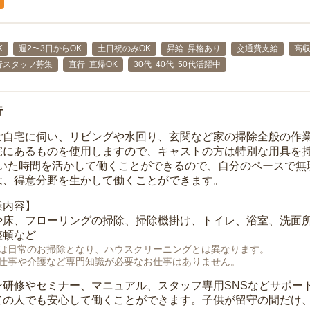
K
週2〜3日からOK
土日祝のみOK
昇給･昇格あり
交通費支給
高
行スタッフ募集
直行･直帰OK
30代･40代･50代活躍中
行
ご自宅に伺い、リビングや水回り、玄関など家の掃除全般の作
宅にあるものを使用しますので、キャストの方は特別な用具を持
空いた時間を活かして働くことができるので、自分のペースで無
は、得意分野を生かして働くことができます。
業内容】
や床、フローリングの掃除、掃除機掛け、トイレ、浴室、洗面
整頓など
は日常のお掃除となり、ハウスクリーニングとは異なります。
仕事や介護など専門知識が必要なお仕事はありません。
ン研修やセミナー、マニュアル、スタッフ専用SNSなどサポー
ての人でも安心して働くことができます。子供が留守の間だけ、