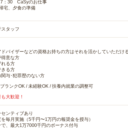
17：30 CaSyのお仕事
 帰宅、夕食の準備
行スタッフ
アドバイザーなどの資格お持ちの方はそれを活かしていただけ
が得意な方
守れる方
できる方
の関与･犯罪歴のない方
 ブランクOK / 未経験OK / 扶養内就業の調整可
者も大歓迎！
ンセンティブあり
度を毎月実施（5千円〜1万円の報奨金を授与）
で、最大1万7000千円のボーナス付与