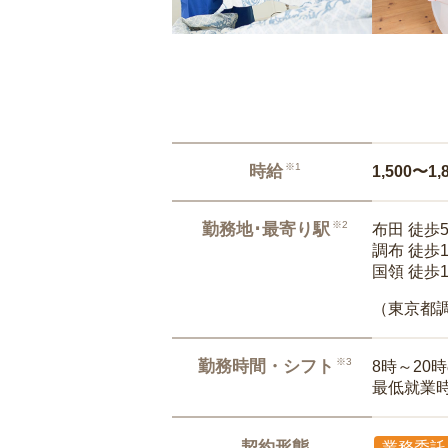
※1
時給
1,500〜1,
※2
勤務地･最寄り駅
布田 徒歩
調布 徒歩
国領 徒歩
（東京都
※3
勤務時間・シフト
8時～20
最低就業
契約形態
業務委託