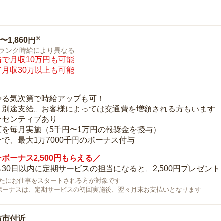
※
0〜1,860円
ランク時給により異なる
で月収10万円も可能
月収30万以上も可能
り
やる気次第で時給アップも可！
：別途支給。お客様によっては交通費を増額される方もいます
ンセンティブあり
度を毎月実施（5千円〜1万円の報奨金を授与）
で、最大1万7000千円のボーナス付与
ボーナス2,500円もらえる／
30日以内に定期サービスの担当になると、2,500円プレゼント
で新たにお仕事をスタートされる方が対象です
ボーナスは、定期サービスの初回実施後、翌々月末お支払いとなります
布市付近