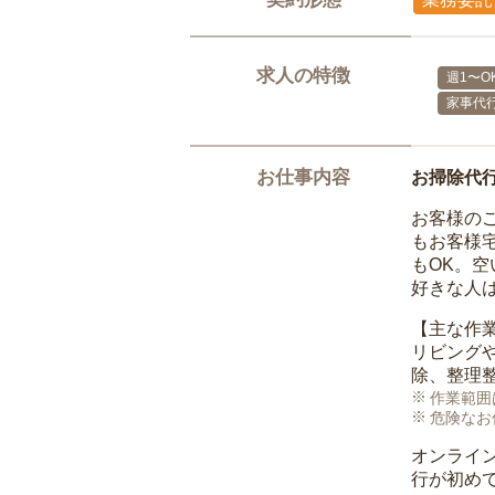
求人の特徴
週1〜O
家事代
お仕事内容
お掃除代
お客様の
もお客様
もOK。
好きな人
【主な作
リビング
除、整理
作業範囲
危険なお
オンライ
行が初め