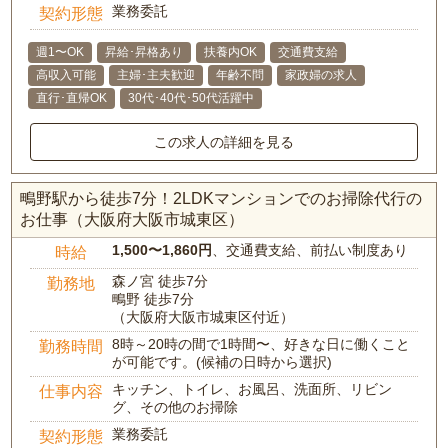
業務委託
契約形態
週1〜OK
昇給･昇格あり
扶養内OK
交通費支給
高収入可能
主婦･主夫歓迎
年齢不問
家政婦の求人
直行･直帰OK
30代･40代･50代活躍中
この求人の詳細を見る
鴫野駅から徒歩7分！2LDKマンションでのお掃除代行の
お仕事（大阪府大阪市城東区）
1,500〜1,860円
、交通費支給、前払い制度あり
時給
森ノ宮 徒歩7分
勤務地
鴫野 徒歩7分
（大阪府大阪市城東区付近）
8時～20時の間で1時間〜、好きな日に働くこと
勤務時間
が可能です。(候補の日時から選択)
キッチン、トイレ、お風呂、洗面所、リビン
仕事内容
グ、その他のお掃除
業務委託
契約形態