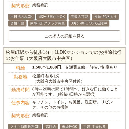
業務委託
契約形態
土日祝のみOK
週2〜3日からOK
高収入可能
昇給･昇格あり
資格不要
家事代行スタッフ募集
30代･40代･50代活躍中
この求人の詳細を見る
松屋町駅から徒歩1分！1LDKマンションでのお掃除代行
のお仕事（大阪府大阪市中央区）
1,500〜1,860円
、交通費支給、前払い制度あり
時給
松屋町 徒歩1分
勤務地
（大阪府大阪市中央区付近）
8時～20時の間で1時間〜、好きな日に働くこと
勤務時間
が可能です。(候補の日時から選択)
キッチン、トイレ、お風呂、洗面所、リビン
仕事内容
グ、その他のお掃除
業務委託
契約形態
スキマ時間勤務OK
高時給
未経験OK
主婦･主夫歓迎