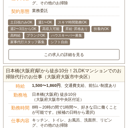
グ、その他のお掃除
業務委託
契約形態
土日祝のみOK
週1〜OK
スキマ時間勤務OK
週2〜3日からOK
高収入可能
昇給･昇格あり
扶養内OK
高時給
ブランクOK
ハウスキーパー募集
家事代行スタッフ募集
シフト自由
この求人の詳細を見る
日本橋(大阪府)駅から徒歩10分！2LDKマンションでのお
掃除代行のお仕事（大阪府大阪市中央区）
1,500〜1,860円
、交通費支給、前払い制度あり
時給
日本橋(大阪府) 徒歩10分
勤務地
（大阪府大阪市中央区付近）
8時～20時の間で1時間〜、好きな日に働くこと
勤務時間
が可能です。(候補の日時から選択)
キッチン、トイレ、お風呂、洗面所、リビン
仕事内容
グ、その他のお掃除