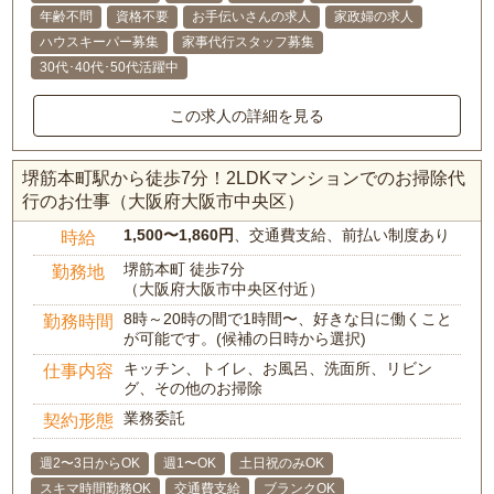
年齢不問
資格不要
お手伝いさんの求人
家政婦の求人
ハウスキーパー募集
家事代行スタッフ募集
30代･40代･50代活躍中
この求人の詳細を見る
堺筋本町駅から徒歩7分！2LDKマンションでのお掃除代
行のお仕事（大阪府大阪市中央区）
1,500〜1,860円
、交通費支給、前払い制度あり
時給
堺筋本町 徒歩7分
勤務地
（大阪府大阪市中央区付近）
8時～20時の間で1時間〜、好きな日に働くこと
勤務時間
が可能です。(候補の日時から選択)
キッチン、トイレ、お風呂、洗面所、リビン
仕事内容
グ、その他のお掃除
業務委託
契約形態
週2〜3日からOK
週1〜OK
土日祝のみOK
スキマ時間勤務OK
交通費支給
ブランクOK