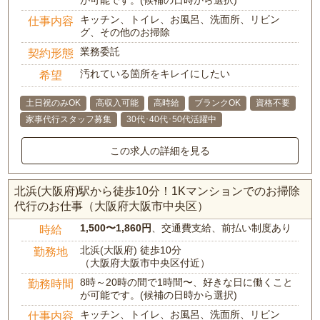
が可能です。(候補の日時から選択)
キッチン、トイレ、お風呂、洗面所、リビン
仕事内容
グ、その他のお掃除
業務委託
契約形態
汚れている箇所をキレイにしたい
希望
土日祝のみOK
高収入可能
高時給
ブランクOK
資格不要
家事代行スタッフ募集
30代･40代･50代活躍中
この求人の詳細を見る
北浜(大阪府)駅から徒歩10分！1Kマンションでのお掃除
代行のお仕事（大阪府大阪市中央区）
1,500〜1,860円
、交通費支給、前払い制度あり
時給
北浜(大阪府) 徒歩10分
勤務地
（大阪府大阪市中央区付近）
8時～20時の間で1時間〜、好きな日に働くこと
勤務時間
が可能です。(候補の日時から選択)
キッチン、トイレ、お風呂、洗面所、リビン
仕事内容