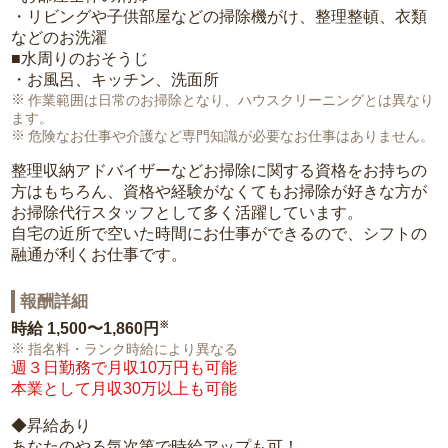
・リビングや子供部屋などの掃除機がけ、整理整頓、衣類
などのお洗濯
■水周りのおそうじ
・お風呂、キッチン、洗面所
作業範囲は日常のお掃除となり、ハウスクリーニングとは異なり
ます。
危険なお仕事や介護など専門知識が必要なお仕事はありません。
整理収納アドバイザーなどお掃除に関する資格をお持ちの
方はもちろん、資格や経験がなくてもお掃除が好きな方が
お掃除代行スタッフとして多く活躍しています。
自宅の近所で空いた時間にお仕事ができるので、シフトの
融通が利くお仕事です。
報酬詳細
※
時給
1,500〜1,860円
指名料・ランク時給により異なる
週３日勤務で月収10万円も可能
本業として月収30万以上も可能
◆昇給あり
あなたのやる気次第で時給アップも可！