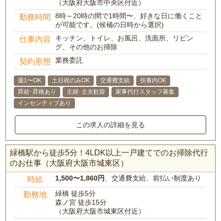
（大阪府大阪市中央区付近）
8時～20時の間で1時間〜、好きな日に働くこと
勤務時間
が可能です。(候補の日時から選択)
キッチン、トイレ、お風呂、洗面所、リビン
仕事内容
グ、その他のお掃除
業務委託
契約形態
週1〜OK
土日祝のみOK
交通費支給
扶養内OK
昇給･昇格あり
主婦･主夫歓迎
家事代行スタッフ募集
インセンティブあり
この求人の詳細を見る
緑橋駅から徒歩5分！4LDK以上一戸建てでのお掃除代行
のお仕事（大阪府大阪市城東区）
1,500〜1,860円
、交通費支給、前払い制度あり
時給
緑橋 徒歩5分
勤務地
森ノ宮 徒歩15分
（大阪府大阪市城東区付近）