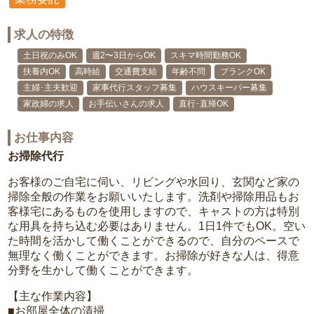
求人の特徴
土日祝のみOK
週2〜3日からOK
スキマ時間勤務OK
扶養内OK
高時給
交通費支給
年齢不問
ブランクOK
主婦･主夫歓迎
家事代行スタッフ募集
ハウスキーパー募集
家政婦の求人
お手伝いさんの求人
直行･直帰OK
お仕事内容
お掃除代行
お客様のご自宅に伺い、リビングや水回り、玄関など家の
掃除全般の作業をお願いいたします。洗剤や掃除用品もお
客様宅にあるものを使用しますので、キャストの方は特別
な用具を持ち込む必要はありません。1日1件でもOK。空い
た時間を活かして働くことができるので、自分のペースで
無理なく働くことができます。お掃除が好きな人は、得意
分野を生かして働くことができます。
【主な作業内容】
■お部屋全体の清掃