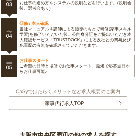
お仕事の進め方やシステムの説明などを行います。(説明会
03
後、選考会あり)
研修 / 本人確認
当社マニュアル＆講師による指導のもとで研修(家事スキル
step
学習)を修了いただいた後、公的身分証をご提出いただき本
04
人確認サービス「TRUSTDOCK」による反社との関与及び
犯罪歴の有無を確認させていただきます。
お仕事スタート
step
ご希望の日時と場所でお仕事スタート。最短で応募翌日か
05
らお仕事可能♪
CaSyではたらくメリットなど求人概要のご案内
家事代行求人TOP
大阪市中央区周辺の他の求人を探す