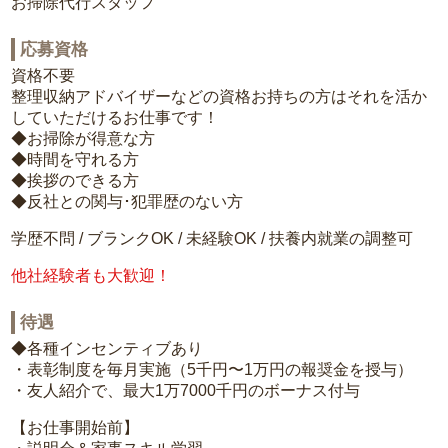
お掃除代行スタッフ
応募資格
資格不要
整理収納アドバイザーなどの資格お持ちの方はそれを活か
していただけるお仕事です！
◆お掃除が得意な方
◆時間を守れる方
◆挨拶のできる方
◆反社との関与･犯罪歴のない方
学歴不問 / ブランクOK / 未経験OK / 扶養内就業の調整可
他社経験者も大歓迎！
待遇
◆各種インセンティブあり
・表彰制度を毎月実施（5千円〜1万円の報奨金を授与）
・友人紹介で、最大1万7000千円のボーナス付与
【お仕事開始前】