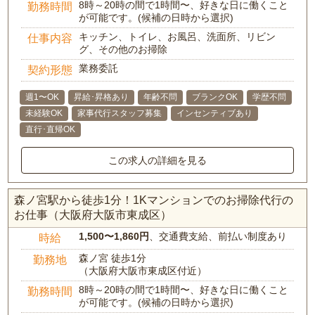
8時～20時の間で1時間〜、好きな日に働くこと
勤務時間
が可能です。(候補の日時から選択)
キッチン、トイレ、お風呂、洗面所、リビン
仕事内容
グ、その他のお掃除
業務委託
契約形態
週1〜OK
昇給･昇格あり
年齢不問
ブランクOK
学歴不問
未経験OK
家事代行スタッフ募集
インセンティブあり
直行･直帰OK
この求人の詳細を見る
森ノ宮駅から徒歩1分！1Kマンションでのお掃除代行の
お仕事（大阪府大阪市東成区）
1,500〜1,860円
、交通費支給、前払い制度あり
時給
森ノ宮 徒歩1分
勤務地
（大阪府大阪市東成区付近）
8時～20時の間で1時間〜、好きな日に働くこと
勤務時間
が可能です。(候補の日時から選択)