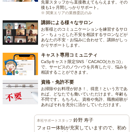
先輩スタッフから直接教えてもらえます。その
後も1ヶ月間しっかりサポート。
※ 関東エリアの業務委託のみ
講師による様々なサロン
お客様とのコミュニケーションを練習するサロ
ン・ちょっとした不安を相談するサロンなどが
あなたの不安・お悩みに合わせて、講師がしっ
かりサポートします。
キャスト専用コミュニティ
CaSyキャスト限定SNS「CACACO(カカコ)」
で、サービスのノウハウを共有したり、悩みを
相談することができます。
資格・免許不要
お掃除やお料理が好き！、得意！という方であ
れば、どなたでも働いていただけます。年齢も
不問です。もちろん、資格や免許、職務経験が
あればそれを充分に活かしていただけます。
鈴野 寿子
本社サポートスタッフ
フォロー体制が充実していますので、初め