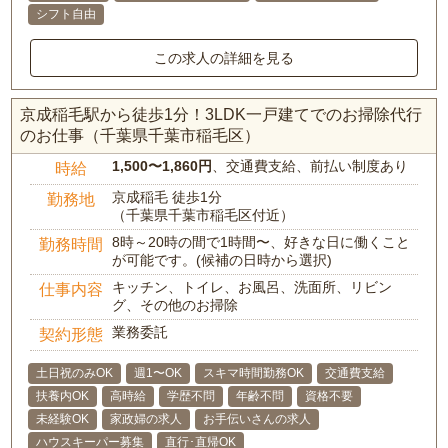
シフト自由
この求人の詳細を見る
京成稲毛駅から徒歩1分！3LDK一戸建てでのお掃除代行
のお仕事（千葉県千葉市稲毛区）
1,500〜1,860円
、交通費支給、前払い制度あり
時給
京成稲毛 徒歩1分
勤務地
（千葉県千葉市稲毛区付近）
8時～20時の間で1時間〜、好きな日に働くこと
勤務時間
が可能です。(候補の日時から選択)
キッチン、トイレ、お風呂、洗面所、リビン
仕事内容
グ、その他のお掃除
業務委託
契約形態
土日祝のみOK
週1〜OK
スキマ時間勤務OK
交通費支給
扶養内OK
高時給
学歴不問
年齢不問
資格不要
未経験OK
家政婦の求人
お手伝いさんの求人
ハウスキーパー募集
直行･直帰OK