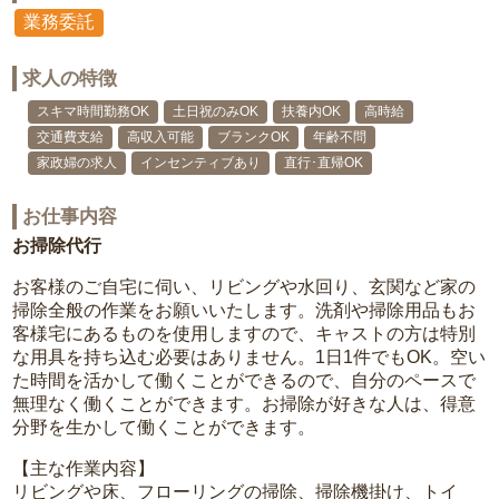
業務委託
求人の特徴
スキマ時間勤務OK
土日祝のみOK
扶養内OK
高時給
交通費支給
高収入可能
ブランクOK
年齢不問
家政婦の求人
インセンティブあり
直行･直帰OK
お仕事内容
お掃除代行
お客様のご自宅に伺い、リビングや水回り、玄関など家の
掃除全般の作業をお願いいたします。洗剤や掃除用品もお
客様宅にあるものを使用しますので、キャストの方は特別
な用具を持ち込む必要はありません。1日1件でもOK。空い
た時間を活かして働くことができるので、自分のペースで
無理なく働くことができます。お掃除が好きな人は、得意
分野を生かして働くことができます。
【主な作業内容】
リビングや床、フローリングの掃除、掃除機掛け、トイ