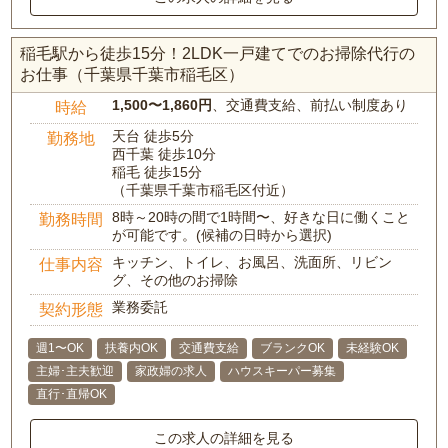
稲毛駅から徒歩15分！2LDK一戸建てでのお掃除代行の
お仕事（千葉県千葉市稲毛区）
1,500〜1,860円
、交通費支給、前払い制度あり
時給
天台 徒歩5分
勤務地
西千葉 徒歩10分
稲毛 徒歩15分
（千葉県千葉市稲毛区付近）
8時～20時の間で1時間〜、好きな日に働くこと
勤務時間
が可能です。(候補の日時から選択)
キッチン、トイレ、お風呂、洗面所、リビン
仕事内容
グ、その他のお掃除
業務委託
契約形態
週1〜OK
扶養内OK
交通費支給
ブランクOK
未経験OK
主婦･主夫歓迎
家政婦の求人
ハウスキーパー募集
直行･直帰OK
この求人の詳細を見る