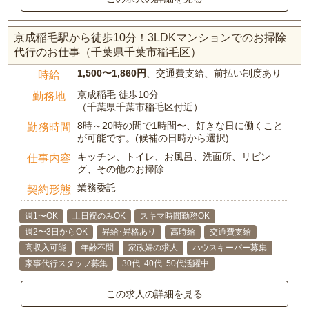
京成稲毛駅から徒歩10分！3LDKマンションでのお掃除
代行のお仕事（千葉県千葉市稲毛区）
1,500〜1,860円
、交通費支給、前払い制度あり
時給
京成稲毛 徒歩10分
勤務地
（千葉県千葉市稲毛区付近）
8時～20時の間で1時間〜、好きな日に働くこと
勤務時間
が可能です。(候補の日時から選択)
キッチン、トイレ、お風呂、洗面所、リビン
仕事内容
グ、その他のお掃除
業務委託
契約形態
週1〜OK
土日祝のみOK
スキマ時間勤務OK
週2〜3日からOK
昇給･昇格あり
高時給
交通費支給
高収入可能
年齢不問
家政婦の求人
ハウスキーパー募集
家事代行スタッフ募集
30代･40代･50代活躍中
この求人の詳細を見る