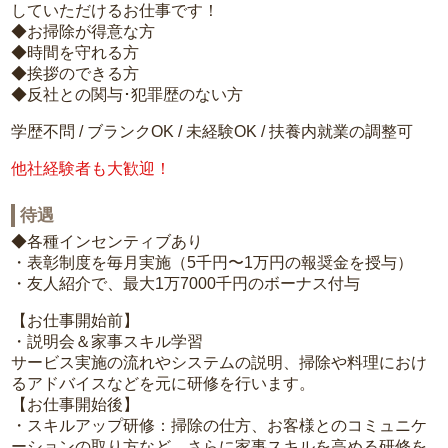
していただけるお仕事です！
◆お掃除が得意な方
◆時間を守れる方
◆挨拶のできる方
◆反社との関与･犯罪歴のない方
学歴不問 / ブランクOK / 未経験OK / 扶養内就業の調整可
他社経験者も大歓迎！
待遇
◆各種インセンティブあり
・表彰制度を毎月実施（5千円〜1万円の報奨金を授与）
・友人紹介で、最大1万7000千円のボーナス付与
【お仕事開始前】
・説明会＆家事スキル学習
サービス実施の流れやシステムの説明、掃除や料理におけ
るアドバイスなどを元に研修を行います。
【お仕事開始後】
・スキルアップ研修：掃除の仕方、お客様とのコミュニケ
ーションの取り方など、さらに家事スキルを高める研修を