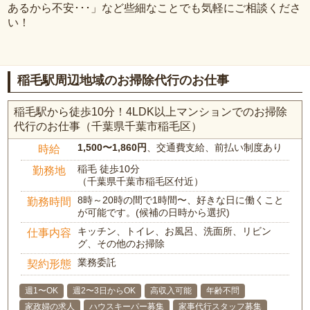
あるから不安･･･」など些細なことでも気軽にご相談くださ
い！
稲毛駅周辺地域のお掃除代行のお仕事
稲毛駅から徒歩10分！4LDK以上マンションでのお掃除
代行のお仕事（千葉県千葉市稲毛区）
1,500〜1,860円
、交通費支給、前払い制度あり
時給
稲毛 徒歩10分
勤務地
（千葉県千葉市稲毛区付近）
8時～20時の間で1時間〜、好きな日に働くこと
勤務時間
が可能です。(候補の日時から選択)
キッチン、トイレ、お風呂、洗面所、リビン
仕事内容
グ、その他のお掃除
業務委託
契約形態
週1〜OK
週2〜3日からOK
高収入可能
年齢不問
家政婦の求人
ハウスキーパー募集
家事代行スタッフ募集