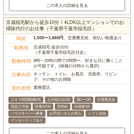
この求人の詳細を見る
京成稲毛駅から徒歩10分！4LDK以上マンションでのお
掃除代行のお仕事（千葉県千葉市稲毛区）
1,500〜1,860円
、交通費支給、前払い制度あり
時給
京成稲毛 徒歩10分
勤務地
（千葉県千葉市稲毛区付近）
8時～20時の間で1時間〜、好きな日に働くこと
勤務時間
が可能です。(候補の日時から選択)
キッチン、トイレ、お風呂、洗面所、リビン
仕事内容
グ、その他のお掃除
業務委託
契約形態
スキマ時間勤務OK
土日祝のみOK
週1〜OK
交通費支給
高収入可能
扶養内OK
高時給
未経験OK
ハウスキーパー募集
お手伝いさんの求人
シフト自由
インセンティブあり
この求人の詳細を見る