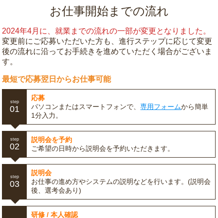
お仕事開始までの流れ
2024年4月に、就業までの流れの一部が変更となりました。
変更前にご応募いただいた方も、進行ステップに応じて変更
後の流れに沿ってお手続きを進めていただく場合がございま
す。
最短で応募翌日からお仕事可能
応募
step
パソコンまたはスマートフォンで、
専用フォーム
から簡単
01
1分入力。
説明会を予約
step
02
ご希望の日時から説明会を予約いただきます。
説明会
step
お仕事の進め方やシステムの説明などを行います。(説明会
03
後、選考会あり)
研修 / 本人確認