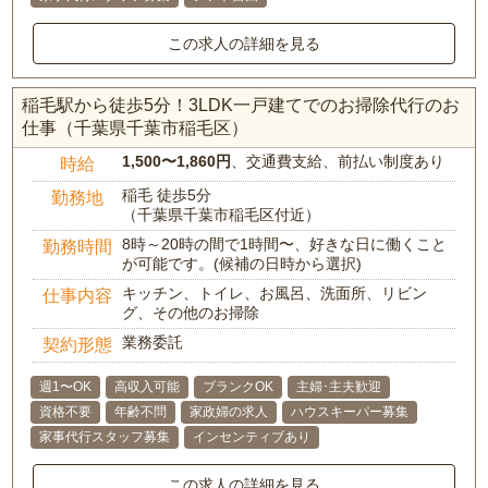
この求人の詳細を見る
稲毛駅から徒歩5分！3LDK一戸建てでのお掃除代行のお
仕事（千葉県千葉市稲毛区）
1,500〜1,860円
、交通費支給、前払い制度あり
時給
稲毛 徒歩5分
勤務地
（千葉県千葉市稲毛区付近）
8時～20時の間で1時間〜、好きな日に働くこと
勤務時間
が可能です。(候補の日時から選択)
キッチン、トイレ、お風呂、洗面所、リビン
仕事内容
グ、その他のお掃除
業務委託
契約形態
週1〜OK
高収入可能
ブランクOK
主婦･主夫歓迎
資格不要
年齢不問
家政婦の求人
ハウスキーパー募集
家事代行スタッフ募集
インセンティブあり
この求人の詳細を見る