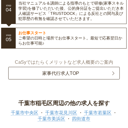
当社マニュアル＆講師による指導のもとで研修(家事スキル
step
学習)を修了いただいた後、公的身分証をご提出いただき本
04
人確認サービス「TRUSTDOCK」による反社との関与及び
犯罪歴の有無を確認させていただきます。
お仕事スタート
step
ご希望の日時と場所でお仕事スタート。最短で応募翌日か
05
らお仕事可能♪
CaSyではたらくメリットなど求人概要のご案内
家事代行求人TOP
千葉市稲毛区周辺の他の求人を探す
千葉市中央区
千葉市花見川区
千葉市若葉区
千葉市美浜区
四街道市