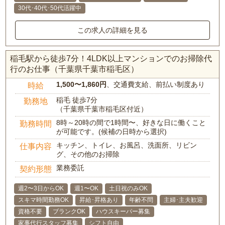
30代･40代･50代活躍中
この求人の詳細を見る
稲毛駅から徒歩7分！4LDK以上マンションでのお掃除代
行のお仕事（千葉県千葉市稲毛区）
1,500〜1,860円
、交通費支給、前払い制度あり
時給
稲毛 徒歩7分
勤務地
（千葉県千葉市稲毛区付近）
8時～20時の間で1時間〜、好きな日に働くこと
勤務時間
が可能です。(候補の日時から選択)
キッチン、トイレ、お風呂、洗面所、リビン
仕事内容
グ、その他のお掃除
業務委託
契約形態
週2〜3日からOK
週1〜OK
土日祝のみOK
スキマ時間勤務OK
昇給･昇格あり
年齢不問
主婦･主夫歓迎
資格不要
ブランクOK
ハウスキーパー募集
家事代行スタッフ募集
シフト自由