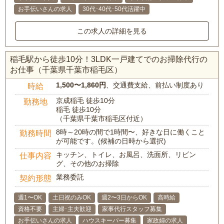
お手伝いさんの求人
30代･40代･50代活躍中
この求人の詳細を見る
稲毛駅から徒歩10分！3LDK一戸建てでのお掃除代行の
お仕事（千葉県千葉市稲毛区）
1,500〜1,860円
、交通費支給、前払い制度あり
時給
京成稲毛 徒歩10分
勤務地
稲毛 徒歩10分
（千葉県千葉市稲毛区付近）
8時～20時の間で1時間〜、好きな日に働くこと
勤務時間
が可能です。(候補の日時から選択)
キッチン、トイレ、お風呂、洗面所、リビン
仕事内容
グ、その他のお掃除
業務委託
契約形態
週1〜OK
土日祝のみOK
週2〜3日からOK
高時給
資格不要
主婦･主夫歓迎
家事代行スタッフ募集
お手伝いさんの求人
ハウスキーパー募集
家政婦の求人