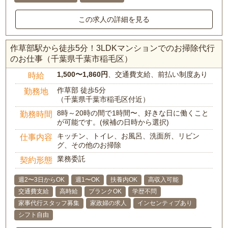
この求人の詳細を見る
作草部駅から徒歩5分！3LDKマンションでのお掃除代行
のお仕事（千葉県千葉市稲毛区）
1,500〜1,860円
、交通費支給、前払い制度あり
時給
作草部 徒歩5分
勤務地
（千葉県千葉市稲毛区付近）
8時～20時の間で1時間〜、好きな日に働くこと
勤務時間
が可能です。(候補の日時から選択)
キッチン、トイレ、お風呂、洗面所、リビン
仕事内容
グ、その他のお掃除
業務委託
契約形態
週2〜3日からOK
週1〜OK
扶養内OK
高収入可能
交通費支給
高時給
ブランクOK
学歴不問
家事代行スタッフ募集
家政婦の求人
インセンティブあり
シフト自由