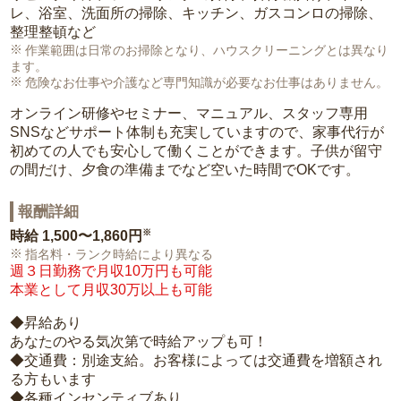
レ、浴室、洗面所の掃除、キッチン、ガスコンロの掃除、
整理整頓など
作業範囲は日常のお掃除となり、ハウスクリーニングとは異なり
ます。
危険なお仕事や介護など専門知識が必要なお仕事はありません。
オンライン研修やセミナー、マニュアル、スタッフ専用
SNSなどサポート体制も充実していますので、家事代行が
初めての人でも安心して働くことができます。子供が留守
の間だけ、夕食の準備までなど空いた時間でOKです。
報酬詳細
※
時給
1,500〜1,860円
指名料・ランク時給により異なる
週３日勤務で月収10万円も可能
本業として月収30万以上も可能
◆昇給あり
あなたのやる気次第で時給アップも可！
◆交通費：別途支給。お客様によっては交通費を増額され
る方もいます
◆各種インセンティブあり