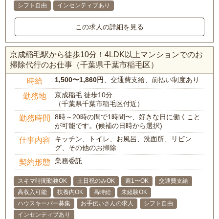
シフト自由
インセンティブあり
この求人の詳細を見る
京成稲毛駅から徒歩10分！4LDK以上マンションでのお
掃除代行のお仕事（千葉県千葉市稲毛区）
1,500〜1,860円
、交通費支給、前払い制度あり
時給
京成稲毛 徒歩10分
勤務地
（千葉県千葉市稲毛区付近）
8時～20時の間で1時間〜、好きな日に働くこと
勤務時間
が可能です。(候補の日時から選択)
キッチン、トイレ、お風呂、洗面所、リビン
仕事内容
グ、その他のお掃除
業務委託
契約形態
スキマ時間勤務OK
土日祝のみOK
週1〜OK
交通費支給
高収入可能
扶養内OK
高時給
未経験OK
ハウスキーパー募集
お手伝いさんの求人
シフト自由
インセンティブあり