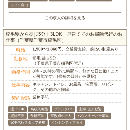
シフト自由
この求人の詳細を見る
稲毛駅から徒歩5分！3LDK一戸建てでのお掃除代行のお
仕事（千葉県千葉市稲毛区）
1,500〜1,860円
、交通費支給、前払い制度あり
時給
稲毛 徒歩5分
勤務地
（千葉県千葉市稲毛区付近）
8時～20時の間で1時間〜、好きな日に働くこと
勤務時間
が可能です。(候補の日時から選択)
キッチン、トイレ、お風呂、洗面所、リビン
仕事内容
グ、その他のお掃除
業務委託
契約形態
週1〜OK
高収入可能
ブランクOK
主婦･主夫歓迎
資格不要
年齢不問
家政婦の求人
ハウスキーパー募集
家事代行スタッフ募集
インセンティブあり