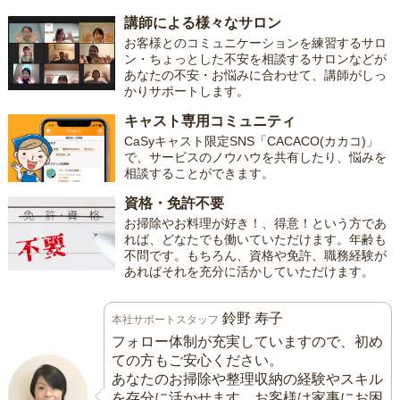
講師による様々なサロン
お客様とのコミュニケーションを練習するサロ
ン・ちょっとした不安を相談するサロンなどが
あなたの不安・お悩みに合わせて、講師がしっ
かりサポートします。
キャスト専用コミュニティ
CaSyキャスト限定SNS「CACACO(カカコ)」
で、サービスのノウハウを共有したり、悩みを
相談することができます。
資格・免許不要
お掃除やお料理が好き！、得意！という方であ
れば、どなたでも働いていただけます。年齢も
不問です。もちろん、資格や免許、職務経験が
あればそれを充分に活かしていただけます。
鈴野 寿子
本社サポートスタッフ
フォロー体制が充実していますので、初め
ての方もご安心ください。
あなたのお掃除や整理収納の経験やスキル
を存分に活かせます。お客様は家事にお困