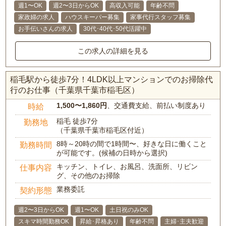
週1〜OK
週2〜3日からOK
高収入可能
年齢不問
家政婦の求人
ハウスキーパー募集
家事代行スタッフ募集
お手伝いさんの求人
30代･40代･50代活躍中
この求人の詳細を見る
稲毛駅から徒歩7分！4LDK以上マンションでのお掃除代
行のお仕事（千葉県千葉市稲毛区）
1,500〜1,860円
、交通費支給、前払い制度あり
時給
稲毛 徒歩7分
勤務地
（千葉県千葉市稲毛区付近）
8時～20時の間で1時間〜、好きな日に働くこと
勤務時間
が可能です。(候補の日時から選択)
キッチン、トイレ、お風呂、洗面所、リビン
仕事内容
グ、その他のお掃除
業務委託
契約形態
週2〜3日からOK
週1〜OK
土日祝のみOK
スキマ時間勤務OK
昇給･昇格あり
年齢不問
主婦･主夫歓迎