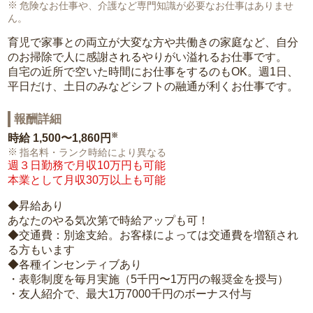
危険なお仕事や、介護など専門知識が必要なお仕事はありませ
ん。
育児で家事との両立が大変な方や共働きの家庭など、自分
のお掃除で人に感謝されるやりがい溢れるお仕事です。
自宅の近所で空いた時間にお仕事をするのもOK。週1日、
平日だけ、土日のみなどシフトの融通が利くお仕事です。
報酬詳細
※
時給
1,500〜1,860円
指名料・ランク時給により異なる
週３日勤務で月収10万円も可能
本業として月収30万以上も可能
◆昇給あり
あなたのやる気次第で時給アップも可！
◆交通費：別途支給。お客様によっては交通費を増額され
る方もいます
◆各種インセンティブあり
・表彰制度を毎月実施（5千円〜1万円の報奨金を授与）
・友人紹介で、最大1万7000千円のボーナス付与