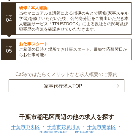
研修 / 本人確認
当社マニュアル＆講師による指導のもとで研修(家事スキル
step
学習)を修了いただいた後、公的身分証をご提出いただき本
04
人確認サービス「TRUSTDOCK」による反社との関与及び
犯罪歴の有無を確認させていただきます。
お仕事スタート
step
ご希望の日時と場所でお仕事スタート。最短で応募翌日か
05
らお仕事可能♪
CaSyではたらくメリットなど求人概要のご案内
家事代行求人TOP
千葉市稲毛区周辺の他の求人を探す
千葉市中央区
千葉市花見川区
千葉市若葉区