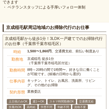
できます
・ ベテランスタッフによる手厚いフォロー体制
京成稲毛駅周辺地域のお掃除代行のお仕事
京成稲毛駅から徒歩1分！3LDK一戸建てでのお掃除代行
のお仕事（千葉県千葉市稲毛区）
1,500〜1,860円
、交通費支給、前払い制度あり
時給
京成稲毛 徒歩1分
勤務地
（千葉県千葉市稲毛区付近）
8時～20時の間で1時間〜、好きな日に働くこと
勤務時間
が可能です。(候補の日時から選択)
キッチン、トイレ、お風呂、洗面所、リビン
仕事内容
グ、その他のお掃除
業務委託
契約形態
土日祝のみOK
週1〜OK
スキマ時間勤務OK
交通費支給
扶養内OK
高時給
学歴不問
年齢不問
資格不要