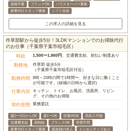
資格不要
ブランクOK
ハウスキーパー募集
家事代行スタッフ募集
シフト自由
この求人の詳細を見る
作草部駅から徒歩5分！3LDKマンションでのお掃除代行
のお仕事（千葉県千葉市稲毛区）
1,500〜1,860円
、交通費支給、前払い制度あり
時給
作草部 徒歩5分
勤務地
（千葉県千葉市稲毛区付近）
8時～20時の間で1時間〜、好きな日に働くこと
勤務時間
が可能です。(候補の日時から選択)
キッチン、トイレ、お風呂、洗面所、リビン
仕事内容
グ、その他のお掃除
業務委託
契約形態
週2〜3日からOK
週1〜OK
扶養内OK
高収入可能
交通費支給
高時給
ブランクOK
学歴不問
家事代行スタッフ募集
家政婦の求人
インセンティブあり