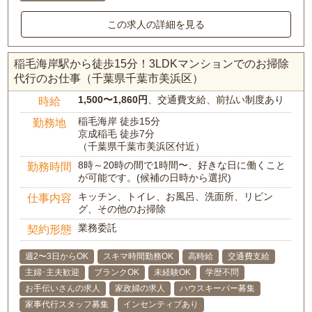
この求人の詳細を見る
稲毛海岸駅から徒歩15分！3LDKマンションでのお掃除
代行のお仕事（千葉県千葉市美浜区）
1,500〜1,860円
、交通費支給、前払い制度あり
時給
稲毛海岸 徒歩15分
勤務地
京成稲毛 徒歩7分
（千葉県千葉市美浜区付近）
8時～20時の間で1時間〜、好きな日に働くこと
勤務時間
が可能です。(候補の日時から選択)
キッチン、トイレ、お風呂、洗面所、リビン
仕事内容
グ、その他のお掃除
業務委託
契約形態
週2〜3日からOK
スキマ時間勤務OK
高時給
交通費支給
主婦･主夫歓迎
ブランクOK
未経験OK
学歴不問
お手伝いさんの求人
家政婦の求人
ハウスキーパー募集
家事代行スタッフ募集
インセンティブあり