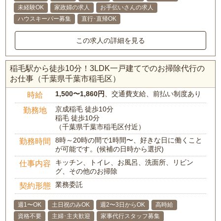
未経験OK
家政婦の求人
お手伝いさんの求人
ハウスキーパー募集
直行･直帰OK
この求人の詳細を見る
稲毛駅から徒歩10分！3LDK一戸建てでのお掃除代行の
お仕事（千葉県千葉市稲毛区）
1,500〜1,860円
、交通費支給、前払い制度あり
時給
京成稲毛 徒歩10分
勤務地
稲毛 徒歩10分
（千葉県千葉市稲毛区付近）
8時～20時の間で1時間〜、好きな日に働くこと
勤務時間
が可能です。(候補の日時から選択)
キッチン、トイレ、お風呂、洗面所、リビン
仕事内容
グ、その他のお掃除
業務委託
契約形態
週1〜OK
土日祝のみOK
週2〜3日からOK
高時給
資格不要
主婦･主夫歓迎
家事代行スタッフ募集