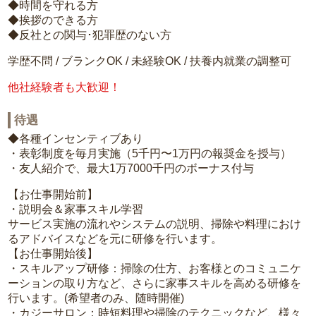
◆時間を守れる方
◆挨拶のできる方
◆反社との関与･犯罪歴のない方
学歴不問 / ブランクOK / 未経験OK / 扶養内就業の調整可
他社経験者も大歓迎！
待遇
◆各種インセンティブあり
・表彰制度を毎月実施（5千円〜1万円の報奨金を授与）
・友人紹介で、最大1万7000千円のボーナス付与
【お仕事開始前】
・説明会＆家事スキル学習
サービス実施の流れやシステムの説明、掃除や料理におけ
るアドバイスなどを元に研修を行います。
【お仕事開始後】
・スキルアップ研修：掃除の仕方、お客様とのコミュニケ
ーションの取り方など、さらに家事スキルを高める研修を
行います。(希望者のみ、随時開催)
・カジーサロン：時短料理や掃除のテクニックなど、様々