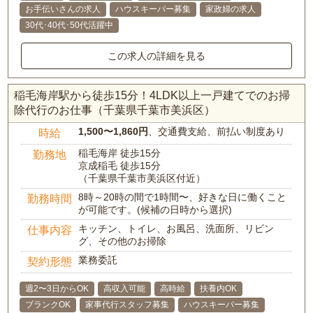
お手伝いさんの求人
ハウスキーパー募集
家政婦の求人
30代･40代･50代活躍中
この求人の詳細を見る
稲毛海岸駅から徒歩15分！4LDK以上一戸建てでのお掃
除代行のお仕事（千葉県千葉市美浜区）
1,500〜1,860円
、交通費支給、前払い制度あり
時給
稲毛海岸 徒歩15分
勤務地
京成稲毛 徒歩15分
（千葉県千葉市美浜区付近）
8時～20時の間で1時間〜、好きな日に働くこと
勤務時間
が可能です。(候補の日時から選択)
キッチン、トイレ、お風呂、洗面所、リビン
仕事内容
グ、その他のお掃除
業務委託
契約形態
週2〜3日からOK
高収入可能
高時給
扶養内OK
ブランクOK
家事代行スタッフ募集
ハウスキーパー募集