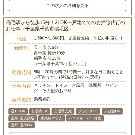
この求人の詳細を見る
稲毛駅から徒歩15分！2LDK一戸建てでのお掃除代行の
お仕事（千葉県千葉市稲毛区）
1,500〜1,860円
、交通費支給、前払い制度あり
時給
天台 徒歩5分
勤務地
西千葉 徒歩10分
稲毛 徒歩15分
（千葉県千葉市稲毛区付近）
8時～20時の間で1時間〜、好きな日に働くこと
勤務時間
が可能です。(候補の日時から選択)
キッチン、トイレ、お風呂、洗面所、リビン
仕事内容
グ、その他のお掃除
業務委託
契約形態
週1〜OK
扶養内OK
交通費支給
ブランクOK
未経験OK
主婦･主夫歓迎
家政婦の求人
ハウスキーパー募集
直行･直帰OK