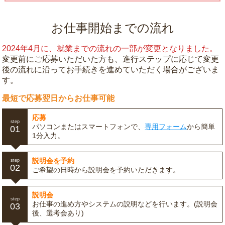
お仕事開始までの流れ
2024年4月に、就業までの流れの一部が変更となりました。
変更前にご応募いただいた方も、進行ステップに応じて変更
後の流れに沿ってお手続きを進めていただく場合がございま
す。
最短で応募翌日からお仕事可能
応募
step
パソコンまたはスマートフォンで、
専用フォーム
から簡単
01
1分入力。
説明会を予約
step
02
ご希望の日時から説明会を予約いただきます。
説明会
step
お仕事の進め方やシステムの説明などを行います。(説明会
03
後、選考会あり)