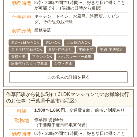
8時～20時の間で1時間〜、好きな日に働くこと
勤務時間
が可能です。(候補の日時から選択)
キッチン、トイレ、お風呂、洗面所、リビン
仕事内容
グ、その他のお掃除
業務委託
契約形態
週2〜3日からOK
週1〜OK
土日祝のみOK
スキマ時間勤務OK
昇給･昇格あり
年齢不問
主婦･主夫歓迎
資格不要
ブランクOK
ハウスキーパー募集
家事代行スタッフ募集
シフト自由
この求人の詳細を見る
作草部駅から徒歩5分！3LDKマンションでのお掃除代行
のお仕事（千葉県千葉市稲毛区）
1,500〜1,860円
、交通費支給、前払い制度あり
時給
作草部 徒歩5分
勤務地
（千葉県千葉市稲毛区付近）
8時～20時の間で1時間〜、好きな日に働くこと
勤務時間