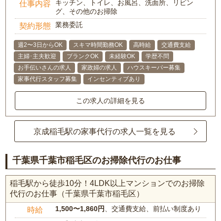
キッチン、トイレ、お風呂、洗面所、リビン
仕事内容
グ、その他のお掃除
業務委託
契約形態
週2〜3日からOK
スキマ時間勤務OK
高時給
交通費支給
主婦･主夫歓迎
ブランクOK
未経験OK
学歴不問
お手伝いさんの求人
家政婦の求人
ハウスキーパー募集
家事代行スタッフ募集
インセンティブあり
この求人の詳細を見る
京成稲毛駅の家事代行の求人一覧を見る
千葉県千葉市稲毛区のお掃除代行のお仕事
稲毛駅から徒歩10分！4LDK以上マンションでのお掃除
代行のお仕事（千葉県千葉市稲毛区）
1,500〜1,860円
、交通費支給、前払い制度あり
時給