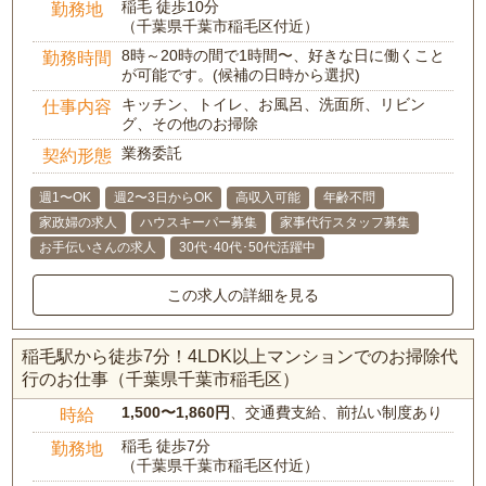
稲毛 徒歩10分
勤務地
（千葉県千葉市稲毛区付近）
8時～20時の間で1時間〜、好きな日に働くこと
勤務時間
が可能です。(候補の日時から選択)
キッチン、トイレ、お風呂、洗面所、リビン
仕事内容
グ、その他のお掃除
業務委託
契約形態
週1〜OK
週2〜3日からOK
高収入可能
年齢不問
家政婦の求人
ハウスキーパー募集
家事代行スタッフ募集
お手伝いさんの求人
30代･40代･50代活躍中
この求人の詳細を見る
稲毛駅から徒歩7分！4LDK以上マンションでのお掃除代
行のお仕事（千葉県千葉市稲毛区）
1,500〜1,860円
、交通費支給、前払い制度あり
時給
稲毛 徒歩7分
勤務地
（千葉県千葉市稲毛区付近）