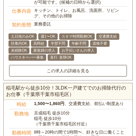
が可能です。(候補の日時から選択)
キッチン、トイレ、お風呂、洗面所、リビン
仕事内容
グ、その他のお掃除
業務委託
契約形態
土日祝のみOK
週1〜OK
スキマ時間勤務OK
交通費支給
扶養内OK
高時給
学歴不問
年齢不問
資格不要
未経験OK
家政婦の求人
お手伝いさんの求人
ハウスキーパー募集
直行･直帰OK
この求人の詳細を見る
稲毛駅から徒歩10分！3LDK一戸建てでのお掃除代行の
お仕事（千葉県千葉市稲毛区）
1,500〜1,860円
、交通費支給、前払い制度あり
時給
京成稲毛 徒歩10分
勤務地
稲毛 徒歩10分
（千葉県千葉市稲毛区付近）
8時～20時の間で1時間〜、好きな日に働くこと
勤務時間