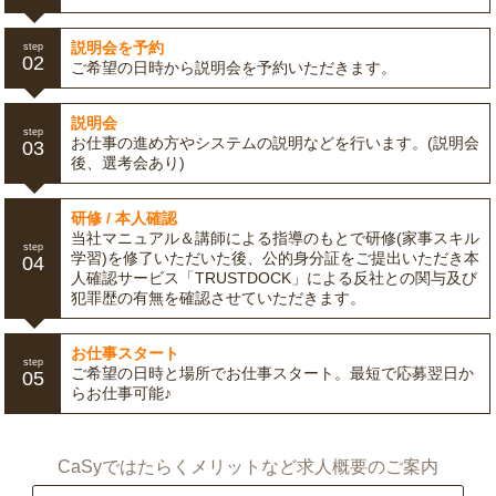
説明会を予約
step
02
ご希望の日時から説明会を予約いただきます。
説明会
step
お仕事の進め方やシステムの説明などを行います。(説明会
03
後、選考会あり)
研修 / 本人確認
当社マニュアル＆講師による指導のもとで研修(家事スキル
step
学習)を修了いただいた後、公的身分証をご提出いただき本
04
人確認サービス「TRUSTDOCK」による反社との関与及び
犯罪歴の有無を確認させていただきます。
お仕事スタート
step
ご希望の日時と場所でお仕事スタート。最短で応募翌日か
05
らお仕事可能♪
CaSyではたらくメリットなど求人概要のご案内