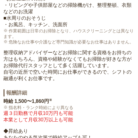
・リビングや子供部屋などの掃除機がけ、整理整頓、衣類
などのお洗濯
■水周りのおそうじ
・お風呂、キッチン、洗面所
作業範囲は日常のお掃除となり、ハウスクリーニングとは異なり
ます。
危険なお仕事や介護など専門知識が必要なお仕事はありません。
整理収納アドバイザーなどお掃除に関する資格をお持ちの
方はもちろん、資格や経験がなくてもお掃除が好きな方が
お掃除代行スタッフとして多く活躍しています。
自宅の近所で空いた時間にお仕事ができるので、シフトの
融通が利くお仕事です。
報酬詳細
※
時給
1,500〜1,860円
指名料・ランク時給により異なる
週３日勤務で月収10万円も可能
本業として月収30万以上も可能
◆昇給あり
あなたのやる気次第で時給アップも可！