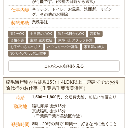
が可能です。(候補の日時から選択)
キッチン、トイレ、お風呂、洗面所、リビン
仕事内容
グ、その他のお掃除
業務委託
契約形態
週1〜OK
土日祝のみOK
週2〜3日からOK
高時給
資格不要
主婦･主夫歓迎
家事代行スタッフ募集
お手伝いさんの求人
ハウスキーパー募集
家政婦の求人
30代･40代･50代活躍中
この求人の詳細を見る
稲毛海岸駅から徒歩15分！4LDK以上一戸建てでのお掃
除代行のお仕事（千葉県千葉市美浜区）
1,500〜1,860円
、交通費支給、前払い制度あり
時給
稲毛海岸 徒歩15分
勤務地
京成稲毛 徒歩15分
（千葉県千葉市美浜区付近）
8時～20時の間で1時間〜、好きな日に働くこと
勤務時間