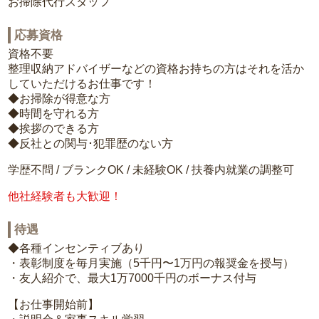
お掃除代行スタッフ
応募資格
資格不要
整理収納アドバイザーなどの資格お持ちの方はそれを活か
していただけるお仕事です！
◆お掃除が得意な方
◆時間を守れる方
◆挨拶のできる方
◆反社との関与･犯罪歴のない方
学歴不問 / ブランクOK / 未経験OK / 扶養内就業の調整可
他社経験者も大歓迎！
待遇
◆各種インセンティブあり
・表彰制度を毎月実施（5千円〜1万円の報奨金を授与）
・友人紹介で、最大1万7000千円のボーナス付与
【お仕事開始前】