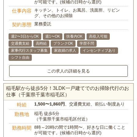
が可能です。(候補の日時から選択)
キッチン、トイレ、お風呂、洗面所、リビン
仕事内容
グ、その他のお掃除
業務委託
契約形態
週2〜3日からOK
週1〜OK
扶養内OK
高収入可能
交通費支給
高時給
ブランクOK
学歴不問
家事代行スタッフ募集
家政婦の求人
インセンティブあり
シフト自由
この求人の詳細を見る
稲毛駅から徒歩5分！3LDK一戸建てでのお掃除代行のお
仕事（千葉県千葉市稲毛区）
1,500〜1,860円
、交通費支給、前払い制度あり
時給
稲毛 徒歩5分
勤務地
（千葉県千葉市稲毛区付近）
8時～20時の間で1時間〜、好きな日に働くこと
勤務時間
が可能です。(候補の日時から選択)