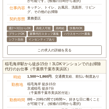
が可能です。(候補の日時から選択)
キッチン、トイレ、お風呂、洗面所、リビン
仕事内容
グ、その他のお掃除
業務委託
契約形態
週2〜3日からOK
高収入可能
高時給
扶養内OK
ブランクOK
家事代行スタッフ募集
ハウスキーパー募集
シフト自由
インセンティブあり
この求人の詳細を見る
稲毛海岸駅から徒歩15分！3LDKマンションでのお掃除
代行のお仕事（千葉県千葉市美浜区）
1,500〜1,860円
、交通費支給、前払い制度あり
時給
稲毛海岸 徒歩15分
勤務地
京成稲毛 徒歩7分
（千葉県千葉市美浜区付近）
8時～20時の間で1時間〜、好きな日に働くこと
勤務時間
が可能です。(候補の日時から選択)