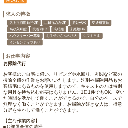
求人の特徴
スキマ時間勤務OK
土日祝のみOK
週1〜OK
交通費支給
高収入可能
扶養内OK
高時給
未経験OK
ハウスキーパー募集
お手伝いさんの求人
シフト自由
インセンティブあり
お仕事内容
お掃除代行
お客様のご自宅に伺い、リビングや水回り、玄関など家の
掃除全般の作業をお願いいたします。洗剤や掃除用品もお
客様宅にあるものを使用しますので、キャストの方は特別
な用具を持ち込む必要はありません。1日1件でもOK。空い
た時間を活かして働くことができるので、自分のペースで
無理なく働くことができます。お掃除が好きな人は、得意
分野を生かして働くことができます。
【主な作業内容】
■お部屋全体の清掃