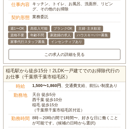
キッチン、トイレ、お風呂、洗面所、リビン
仕事内容
グ、その他のお掃除
業務委託
契約形態
週1〜OK
高収入可能
ブランクOK
主婦･主夫歓迎
資格不要
年齢不問
家政婦の求人
ハウスキーパー募集
家事代行スタッフ募集
インセンティブあり
この求人の詳細を見る
稲毛駅から徒歩15分！2LDK一戸建てでのお掃除代行の
お仕事（千葉県千葉市稲毛区）
1,500〜1,860円
、交通費支給、前払い制度あり
時給
天台 徒歩5分
勤務地
西千葉 徒歩10分
稲毛 徒歩15分
（千葉県千葉市稲毛区付近）
8時～20時の間で1時間〜、好きな日に働くこと
勤務時間
が可能です。(候補の日時から選択)