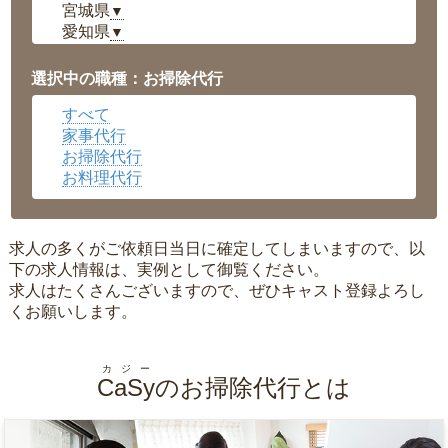
宮城県
▼
愛知県
▼
福井県
▼
岡山県
▼
選択中の職種：お掃除代行
広島県
▼
すべて
沖縄県
▼
家事代行
お掃除代行
お料理代行
求人の多くがご依頼日当日に確定してしまいますので、以
下の求人情報は、実例として御覧ください。
求人はたくさんございますので、ぜひキャスト登録よろし
くお願いします。
カジー
CaSy
のお掃除代行とは