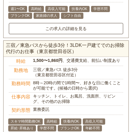
週1〜OK
高時給
高収入可能
扶養内OK
学歴不問
ブランクOK
家政婦の求人
シフト自由
この求人の詳細を見る
三宿／東急バスから徒歩3分！3LDK一戸建てでのお掃除
代行のお仕事（東京都世田谷区）
1,500〜1,860円
、交通費支給、前払い制度あり
時給
三宿／東急バス 徒歩3分
勤務地
（東京都世田谷区付近）
8時～20時の間で1時間〜、好きな日に働くこと
勤務時間
が可能です。(候補の日時から選択)
キッチン、トイレ、お風呂、洗面所、リビン
仕事内容
グ、その他のお掃除
業務委託
契約形態
スキマ時間勤務OK
高時給
扶養内OK
高収入可能
昇給･昇格あり
学歴不問
ブランクOK
年齢不問