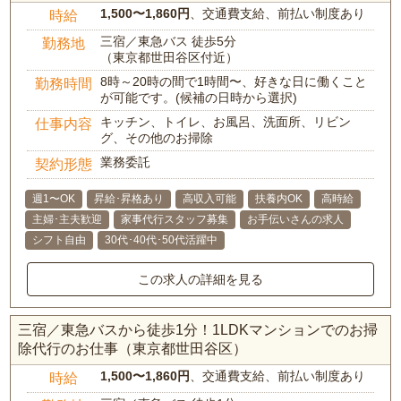
1,500〜1,860円
、交通費支給、前払い制度あり
時給
三宿／東急バス 徒歩5分
勤務地
（東京都世田谷区付近）
8時～20時の間で1時間〜、好きな日に働くこと
勤務時間
が可能です。(候補の日時から選択)
キッチン、トイレ、お風呂、洗面所、リビン
仕事内容
グ、その他のお掃除
業務委託
契約形態
週1〜OK
昇給･昇格あり
高収入可能
扶養内OK
高時給
主婦･主夫歓迎
家事代行スタッフ募集
お手伝いさんの求人
シフト自由
30代･40代･50代活躍中
この求人の詳細を見る
三宿／東急バスから徒歩1分！1LDKマンションでのお掃
除代行のお仕事（東京都世田谷区）
1,500〜1,860円
、交通費支給、前払い制度あり
時給