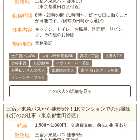
三宿／東急バス 徒歩1分
勤務地
（東京都世田谷区付近）
8時～20時の間で1時間〜、好きな日に働くこと
勤務時間
が可能です。(候補の日時から選択)
キッチン、トイレ、お風呂、洗面所、リビン
仕事内容
グ、その他のお掃除
業務委託
契約形態
土日祝のみOK
スキマ時間勤務OK
高収入可能
扶養内OK
資格不要
未経験OK
ハウスキーパー募集
お手伝いさんの求人
家政婦の求人
家事代行スタッフ募集
インセンティブあり
この求人の詳細を見る
三宿／東急バスから徒歩5分！1Kマンションでのお掃除
代行のお仕事（東京都世田谷区）
1,500〜1,860円
、交通費支給、前払い制度あり
時給
三宿／東急バス 徒歩5分
勤務地