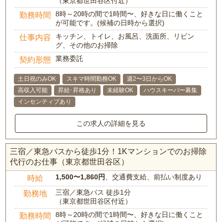
（東京都世田谷区付近）
8時～20時の間で1時間〜、好きな日に働くこと
勤務時間
が可能です。(候補の日時から選択)
キッチン、トイレ、お風呂、洗面所、リビン
仕事内容
グ、その他のお掃除
業務委託
契約形態
土日祝のみOK
スキマ時間勤務OK
週2〜3日からOK
高収入可能
昇給･昇格あり
未経験OK
ハウスキーパー募集
インセンティブあり
この求人の詳細を見る
三宿／東急バスから徒歩1分！1Kマンションでのお掃除
代行のお仕事（東京都世田谷区）
1,500〜1,860円
、交通費支給、前払い制度あり
時給
三宿／東急バス 徒歩1分
勤務地
（東京都世田谷区付近）
8時～20時の間で1時間〜、好きな日に働くこと
勤務時間