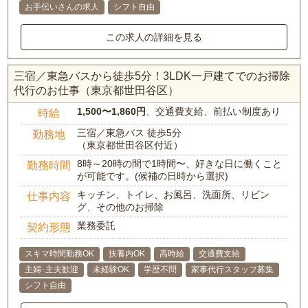
お手伝いさんの求人
シフト自由
この求人の詳細を見る
三宿／東急バスから徒歩5分！3LDK一戸建てでのお掃除
代行のお仕事（東京都世田谷区）
1,500〜1,860円
、交通費支給、前払い制度あり
時給
三宿／東急バス 徒歩5分
勤務地
（東京都世田谷区付近）
8時～20時の間で1時間〜、好きな日に働くこと
勤務時間
が可能です。(候補の日時から選択)
キッチン、トイレ、お風呂、洗面所、リビン
仕事内容
グ、その他のお掃除
業務委託
契約形態
スキマ時間勤務OK
扶養内OK
高時給
交通費支給
主婦･主夫歓迎
未経験OK
学歴不問
家事代行スタッフ募集
シフト自由