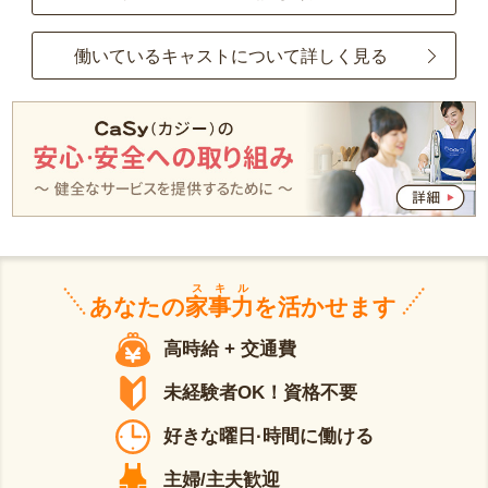
働いているキャストについて詳しく見る
スキル
あなたの
家事力
を活かせます
高時給 + 交通費
未経験者OK！資格不要
好きな曜日·時間に働ける
主婦/主夫歓迎