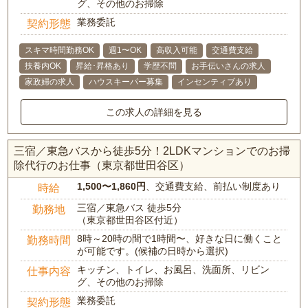
グ、その他のお掃除
業務委託
契約形態
スキマ時間勤務OK
週1〜OK
高収入可能
交通費支給
扶養内OK
昇給･昇格あり
学歴不問
お手伝いさんの求人
家政婦の求人
ハウスキーパー募集
インセンティブあり
この求人の詳細を見る
三宿／東急バスから徒歩5分！2LDKマンションでのお掃
除代行のお仕事（東京都世田谷区）
1,500〜1,860円
、交通費支給、前払い制度あり
時給
三宿／東急バス 徒歩5分
勤務地
（東京都世田谷区付近）
8時～20時の間で1時間〜、好きな日に働くこと
勤務時間
が可能です。(候補の日時から選択)
キッチン、トイレ、お風呂、洗面所、リビン
仕事内容
グ、その他のお掃除
業務委託
契約形態