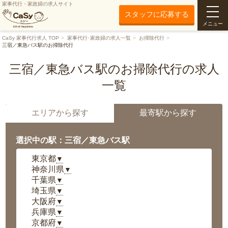
家事代行・家政婦の求人サイト
スタッフに応募する
メニュー
CaSy 家事代行求人 TOP
家事代行･家政婦の求人一覧
お掃除代行
三宿／東急バス駅のお掃除代行
三宿／東急バス駅のお掃除代行の求人
一覧
エリアから探す
最寄駅から探す
選択中の駅：三宿／東急バス駅
東京都
▼
神奈川県
▼
千葉県
▼
埼玉県
▼
大阪府
▼
兵庫県
▼
京都府
▼