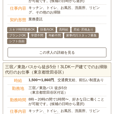
が可能です。(候補の日時から選択)
キッチン、トイレ、お風呂、洗面所、リビン
仕事内容
グ、その他のお掃除
業務委託
契約形態
スキマ時間勤務OK
扶養内OK
高時給
昇給･昇格あり
ブランクOK
学歴不問
年齢不問
家事代行スタッフ募集
シフト自由
この求人の詳細を見る
三宿／東急バスから徒歩5分！3LDK一戸建てでのお掃除
代行のお仕事（東京都世田谷区）
1,500〜1,860円
、交通費支給、前払い制度あり
時給
三宿／東急バス 徒歩5分
勤務地
（東京都世田谷区付近）
8時～20時の間で1時間〜、好きな日に働くこと
勤務時間
が可能です。(候補の日時から選択)
キッチン、トイレ、お風呂、洗面所、リビン
仕事内容