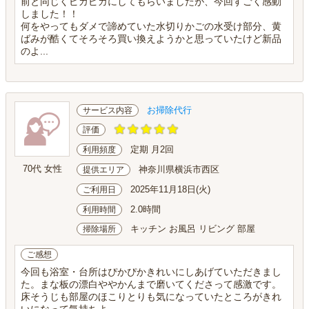
前と同じくピカピカにしてもらいましたが、今回すごく感動
しました！！
何をやってもダメで諦めていた水切りかごの水受け部分、黄
ばみが酷くてそろそろ買い換えようかと思っていたけど新品
のよ...
お掃除代行
サービス内容
評価
定期 月2回
利用頻度
70代 女性
神奈川県横浜市西区
提供エリア
2025年11月18日(火)
ご利用日
2.0時間
利用時間
キッチン お風呂 リビング 部屋
掃除場所
ご感想
今回も浴室・台所はぴかぴかきれいにしあげていただきまし
た。まな板の漂白ややかんまで磨いてくださって感激です。
床そうじも部屋のほこりとりも気になっていたところがきれ