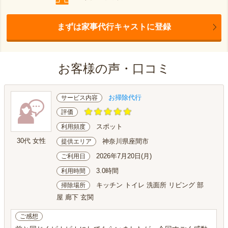
まずは家事代行キャストに登録
お客様の声・口コミ
お掃除代行
サービス内容
評価
スポット
利用頻度
30代 女性
神奈川県座間市
提供エリア
2026年7月20日(月)
ご利用日
3.0時間
利用時間
キッチン トイレ 洗面所 リビング 部
掃除場所
屋 廊下 玄関
ご感想