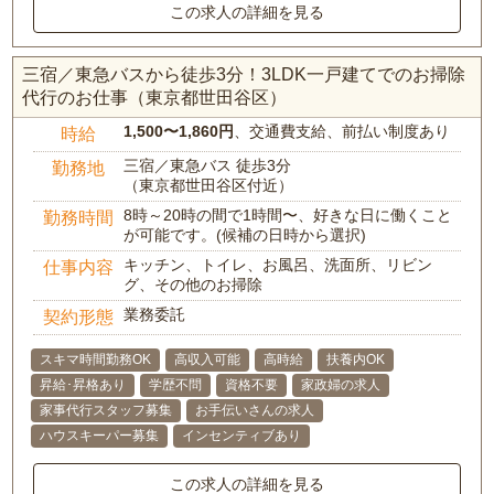
この求人の詳細を見る
三宿／東急バスから徒歩3分！3LDK一戸建てでのお掃除
代行のお仕事（東京都世田谷区）
1,500〜1,860円
、交通費支給、前払い制度あり
時給
三宿／東急バス 徒歩3分
勤務地
（東京都世田谷区付近）
8時～20時の間で1時間〜、好きな日に働くこと
勤務時間
が可能です。(候補の日時から選択)
キッチン、トイレ、お風呂、洗面所、リビン
仕事内容
グ、その他のお掃除
業務委託
契約形態
スキマ時間勤務OK
高収入可能
高時給
扶養内OK
昇給･昇格あり
学歴不問
資格不要
家政婦の求人
家事代行スタッフ募集
お手伝いさんの求人
ハウスキーパー募集
インセンティブあり
この求人の詳細を見る