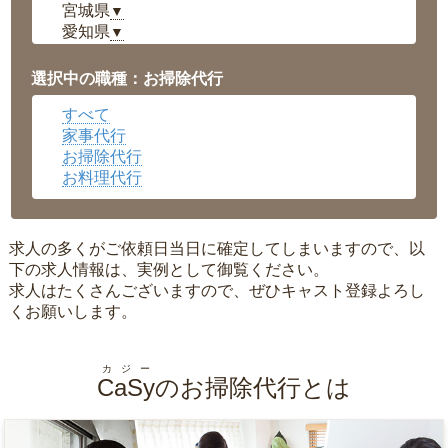
宮城県
▼
愛知県
▼
福井県
▼
岡山県
▼
選択中の職種：お掃除代行
広島県
▼
すべて
沖縄県
▼
家事代行
お掃除代行
お料理代行
求人の多くがご依頼日当日に確定してしまいますので、以
下の求人情報は、実例として御覧ください。
求人はたくさんございますので、ぜひキャスト登録よろし
くお願いします。
カジー
CaSy
のお掃除代行とは