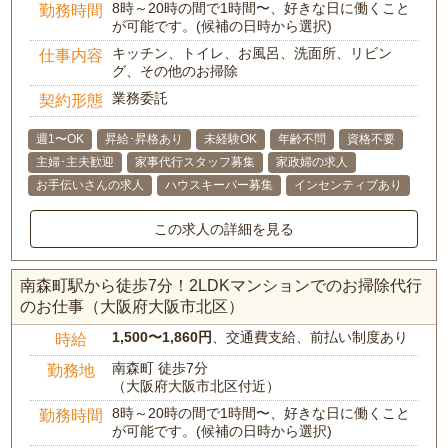
8時～20時の間で1時間〜、好きな日に働くこと
勤務時間
が可能です。(候補の日時から選択)
キッチン、トイレ、お風呂、洗面所、リビン
仕事内容
グ、その他のお掃除
業務委託
契約形態
週1〜OK
昇給･昇格あり
未経験OK
年齢不問
資格不要
主婦･主夫歓迎
家事代行スタッフ募集
家政婦の求人
お手伝いさんの求人
ハウスキーパー募集
インセンティブあり
この求人の詳細を見る
南森町駅から徒歩7分！2LDKマンションでのお掃除代行
のお仕事（大阪府大阪市北区）
1,500〜1,860円
、交通費支給、前払い制度あり
時給
南森町 徒歩7分
勤務地
（大阪府大阪市北区付近）
8時～20時の間で1時間〜、好きな日に働くこと
勤務時間
が可能です。(候補の日時から選択)