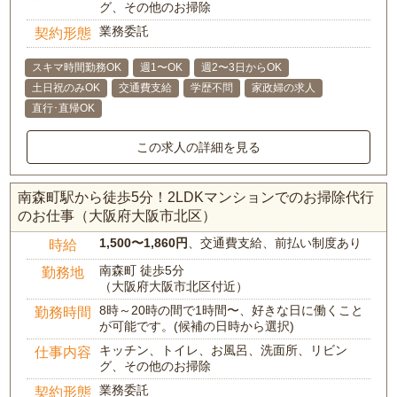
グ、その他のお掃除
業務委託
契約形態
スキマ時間勤務OK
週1〜OK
週2〜3日からOK
土日祝のみOK
交通費支給
学歴不問
家政婦の求人
直行･直帰OK
この求人の詳細を見る
南森町駅から徒歩5分！2LDKマンションでのお掃除代行
のお仕事（大阪府大阪市北区）
1,500〜1,860円
、交通費支給、前払い制度あり
時給
南森町 徒歩5分
勤務地
（大阪府大阪市北区付近）
8時～20時の間で1時間〜、好きな日に働くこと
勤務時間
が可能です。(候補の日時から選択)
キッチン、トイレ、お風呂、洗面所、リビン
仕事内容
グ、その他のお掃除
業務委託
契約形態