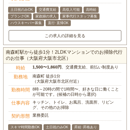
土日祝のみOK
交通費支給
高収入可能
高時給
ブランクOK
家政婦の求人
家事代行スタッフ募集
ハウスキーパー募集
直行･直帰OK
この求人の詳細を見る
南森町駅から徒歩1分！2LDKマンションでのお掃除代行
のお仕事（大阪府大阪市北区）
1,500〜1,860円
、交通費支給、前払い制度あり
時給
南森町 徒歩1分
勤務地
（大阪府大阪市北区付近）
8時～20時の間で1時間〜、好きな日に働くこと
勤務時間
が可能です。(候補の日時から選択)
キッチン、トイレ、お風呂、洗面所、リビン
仕事内容
グ、その他のお掃除
業務委託
契約形態
スキマ時間勤務OK
土日祝のみOK
昇給･昇格あり