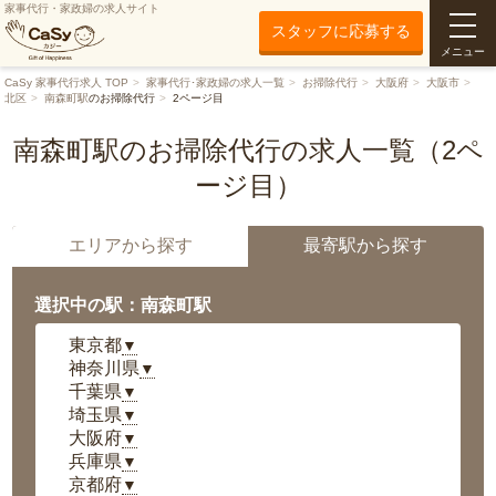
家事代行・家政婦の求人サイト
スタッフに応募する
メニュー
CaSy 家事代行求人 TOP
家事代行･家政婦の求人一覧
お掃除代行
大阪府
大阪市
北区
南森町駅
のお掃除代行
2ページ目
南森町駅のお掃除代行の求人一覧（2ペ
ージ目）
エリアから探す
最寄駅から探す
選択中の駅：南森町駅
東京都
▼
神奈川県
▼
千葉県
▼
埼玉県
▼
大阪府
▼
兵庫県
▼
京都府
▼