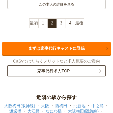
この求人の詳細を見る
最初
1
2
3
4
最後
まずは家事代行キャストに登録
CaSyではたらくメリットなど求人概要のご案内
家事代行求人TOP
近隣の駅から探す
大阪梅田(阪神線)
大阪
西梅田
北新地
中之島
渡辺橋
大江橋
なにわ橋
大阪梅田(阪急線)