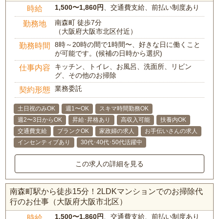
1,500〜1,860円
、交通費支給、前払い制度あり
時給
南森町 徒歩7分
勤務地
（大阪府大阪市北区付近）
8時～20時の間で1時間〜、好きな日に働くこと
勤務時間
が可能です。(候補の日時から選択)
キッチン、トイレ、お風呂、洗面所、リビン
仕事内容
グ、その他のお掃除
業務委託
契約形態
土日祝のみOK
週1〜OK
スキマ時間勤務OK
週2〜3日からOK
昇給･昇格あり
高収入可能
扶養内OK
交通費支給
ブランクOK
家政婦の求人
お手伝いさんの求人
インセンティブあり
30代･40代･50代活躍中
この求人の詳細を見る
南森町駅から徒歩15分！2LDKマンションでのお掃除代
行のお仕事（大阪府大阪市北区）
1,500〜1,860円
、交通費支給、前払い制度あり
時給