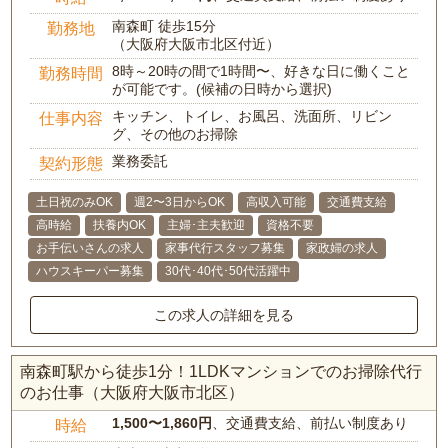
南森町 徒歩15分
勤務地
（大阪府大阪市北区付近）
8時～20時の間で1時間〜、好きな日に働くこと
勤務時間
が可能です。(候補の日時から選択)
キッチン、トイレ、お風呂、洗面所、リビン
仕事内容
グ、その他のお掃除
業務委託
契約形態
土日祝のみOK
週2〜3日からOK
高収入可能
交通費支給
高時給
扶養内OK
主婦･主夫歓迎
資格不要
お手伝いさんの求人
家事代行スタッフ募集
家政婦の求人
ハウスキーパー募集
30代･40代･50代活躍中
この求人の詳細を見る
南森町駅から徒歩1分！1LDKマンションでのお掃除代行
のお仕事（大阪府大阪市北区）
1,500〜1,860円
、交通費支給、前払い制度あり
時給