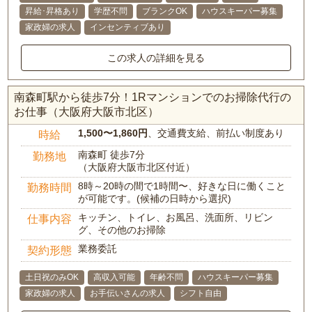
昇給･昇格あり
学歴不問
ブランクOK
ハウスキーパー募集
家政婦の求人
インセンティブあり
この求人の詳細を見る
南森町駅から徒歩7分！1Rマンションでのお掃除代行の
お仕事（大阪府大阪市北区）
1,500〜1,860円
、交通費支給、前払い制度あり
時給
南森町 徒歩7分
勤務地
（大阪府大阪市北区付近）
8時～20時の間で1時間〜、好きな日に働くこと
勤務時間
が可能です。(候補の日時から選択)
キッチン、トイレ、お風呂、洗面所、リビン
仕事内容
グ、その他のお掃除
業務委託
契約形態
土日祝のみOK
高収入可能
年齢不問
ハウスキーパー募集
家政婦の求人
お手伝いさんの求人
シフト自由