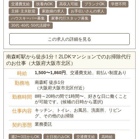
交通費支給
扶養内OK
高収入可能
ブランクOK
学歴不問
主婦･主夫歓迎
家政婦の求人
お手伝いさんの求人
ハウスキーパー募集
家事代行スタッフ募集
30代･40代･50代活躍中
この求人の詳細を見る
南森町駅から徒歩1分！2LDKマンションでのお掃除代行
のお仕事（大阪府大阪市北区）
1,500〜1,860円
、交通費支給、前払い制度あり
時給
南森町 徒歩1分
勤務地
（大阪府大阪市北区付近）
8時～20時の間で1時間〜、好きな日に働くこと
勤務時間
が可能です。(候補の日時から選択)
キッチン、トイレ、お風呂、洗面所、リビン
仕事内容
グ、その他のお掃除
業務委託
契約形態
週2〜3日からOK
土日祝のみOK
交通費支給
高時給