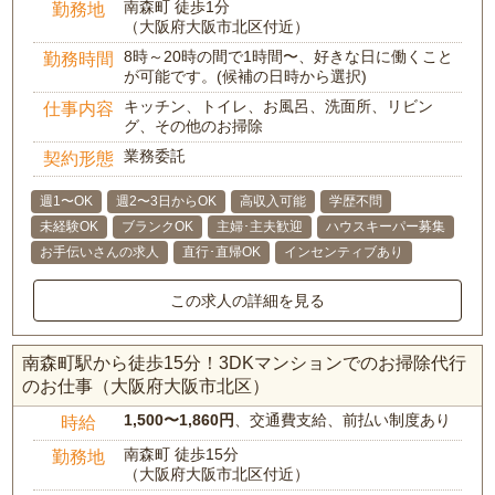
南森町 徒歩1分
勤務地
（大阪府大阪市北区付近）
8時～20時の間で1時間〜、好きな日に働くこと
勤務時間
が可能です。(候補の日時から選択)
キッチン、トイレ、お風呂、洗面所、リビン
仕事内容
グ、その他のお掃除
業務委託
契約形態
週1〜OK
週2〜3日からOK
高収入可能
学歴不問
未経験OK
ブランクOK
主婦･主夫歓迎
ハウスキーパー募集
お手伝いさんの求人
直行･直帰OK
インセンティブあり
この求人の詳細を見る
南森町駅から徒歩15分！3DKマンションでのお掃除代行
のお仕事（大阪府大阪市北区）
1,500〜1,860円
、交通費支給、前払い制度あり
時給
南森町 徒歩15分
勤務地
（大阪府大阪市北区付近）