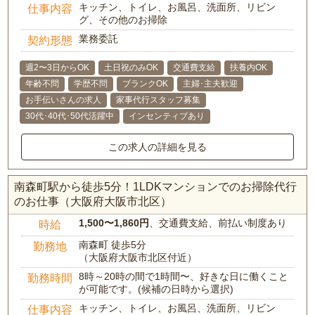
キッチン、トイレ、お風呂、洗面所、リビン
仕事内容
グ、その他のお掃除
業務委託
契約形態
週2〜3日からOK
土日祝のみOK
交通費支給
扶養内OK
年齢不問
学歴不問
ブランクOK
主婦･主夫歓迎
お手伝いさんの求人
家事代行スタッフ募集
30代･40代･50代活躍中
インセンティブあり
この求人の詳細を見る
南森町駅から徒歩5分！1LDKマンションでのお掃除代行
のお仕事（大阪府大阪市北区）
1,500〜1,860円
、交通費支給、前払い制度あり
時給
南森町 徒歩5分
勤務地
（大阪府大阪市北区付近）
8時～20時の間で1時間〜、好きな日に働くこと
勤務時間
が可能です。(候補の日時から選択)
キッチン、トイレ、お風呂、洗面所、リビン
仕事内容