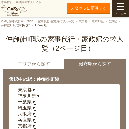
家事代行・家政婦の求人サイト
スタッフに応募する
メニュー
CaSy 家事代行求人 TOP
家事代行･家政婦の求人一覧
東京都
東京23区
台東区
仲御徒町駅
の家事代行
2ページ目
仲御徒町駅の家事代行・家政婦の求人
一覧（2ページ目）
エリアから探す
最寄駅から探す
選択中の駅：仲御徒町駅
東京都
▼
神奈川県
▼
千葉県
▼
埼玉県
▼
大阪府
▼
兵庫県
▼
京都府
▼