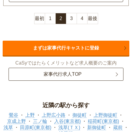
最初
1
2
3
4
最後
まずは家事代行キャストに登録
CaSyではたらくメリットなど求人概要のご案内
家事代行求人TOP
近隣の駅から探す
鶯谷
上野
上野広小路
御徒町
上野御徒町
京成上野
三ノ輪
入谷(東京都)
稲荷町(東京都)
浅草
田原町(東京都)
浅草(ＴＸ)
新御徒町
蔵前