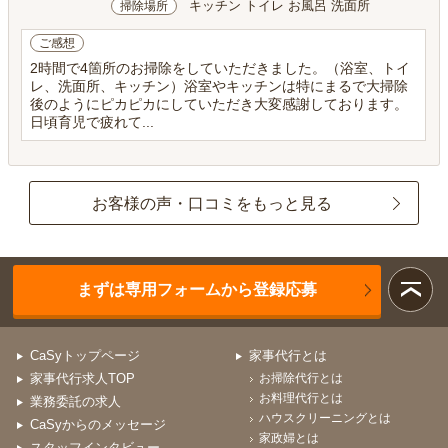
キッチン トイレ お風呂 洗面所
掃除場所
ご感想
2時間で4箇所のお掃除をしていただきました。（浴室、トイ
レ、洗面所、キッチン）浴室やキッチンは特にまるで大掃除
後のようにピカピカにしていただき大変感謝しております。
日頃育児で疲れて...
お客様の声・口コミをもっと見る
まずは専用フォームから登録応募
CaSyトップページ
家事代行とは
家事代行求人TOP
お掃除代行とは
お料理代行とは
業務委託の求人
ハウスクリーニングとは
CaSyからのメッセージ
家政婦とは
スタッフインタビュー