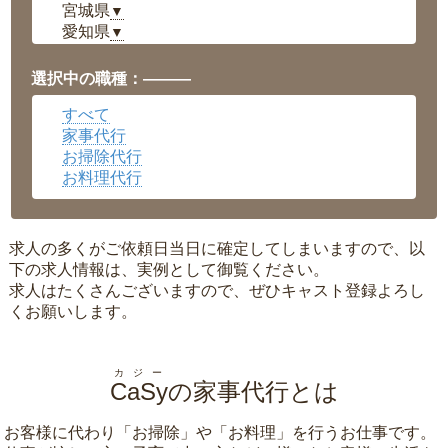
宮城県
▼
愛知県
▼
福井県
▼
岡山県
▼
選択中の職種：———
広島県
▼
すべて
沖縄県
▼
家事代行
お掃除代行
お料理代行
求人の多くがご依頼日当日に確定してしまいますので、以
下の求人情報は、実例として御覧ください。
求人はたくさんございますので、ぜひキャスト登録よろし
くお願いします。
カジー
CaSy
の家事代行とは
お客様に代わり「
お掃除
」や「
お料理
」を行うお仕事です。