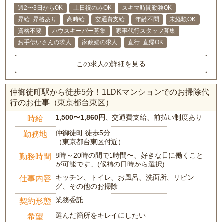
週2〜3日からOK
土日祝のみOK
スキマ時間勤務OK
昇給･昇格あり
高時給
交通費支給
年齢不問
未経験OK
資格不要
ハウスキーパー募集
家事代行スタッフ募集
お手伝いさんの求人
家政婦の求人
直行･直帰OK
この求人の詳細を見る
仲御徒町駅から徒歩5分！1LDKマンションでのお掃除代
行のお仕事（東京都台東区）
1,500〜1,860円
、交通費支給、前払い制度あり
時給
仲御徒町 徒歩5分
勤務地
（東京都台東区付近）
8時～20時の間で1時間〜、好きな日に働くこと
勤務時間
が可能です。(候補の日時から選択)
キッチン、トイレ、お風呂、洗面所、リビン
仕事内容
グ、その他のお掃除
業務委託
契約形態
選んだ箇所をキレイにしたい
希望