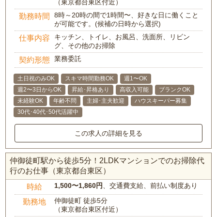
（東京都台東区付近）
8時～20時の間で1時間〜、好きな日に働くこと
勤務時間
が可能です。(候補の日時から選択)
キッチン、トイレ、お風呂、洗面所、リビン
仕事内容
グ、その他のお掃除
業務委託
契約形態
土日祝のみOK
スキマ時間勤務OK
週1〜OK
週2〜3日からOK
昇給･昇格あり
高収入可能
ブランクOK
未経験OK
年齢不問
主婦･主夫歓迎
ハウスキーパー募集
30代･40代･50代活躍中
この求人の詳細を見る
仲御徒町駅から徒歩5分！2LDKマンションでのお掃除代
行のお仕事（東京都台東区）
1,500〜1,860円
、交通費支給、前払い制度あり
時給
仲御徒町 徒歩5分
勤務地
（東京都台東区付近）