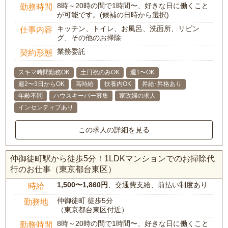
8時～20時の間で1時間〜、好きな日に働くこと
勤務時間
が可能です。(候補の日時から選択)
キッチン、トイレ、お風呂、洗面所、リビン
仕事内容
グ、その他のお掃除
業務委託
契約形態
スキマ時間勤務OK
土日祝のみOK
週1〜OK
週2〜3日からOK
高時給
扶養内OK
昇給･昇格あり
年齢不問
ハウスキーパー募集
家政婦の求人
インセンティブあり
この求人の詳細を見る
仲御徒町駅から徒歩5分！1LDKマンションでのお掃除代
行のお仕事（東京都台東区）
1,500〜1,860円
、交通費支給、前払い制度あり
時給
仲御徒町 徒歩5分
勤務地
（東京都台東区付近）
8時～20時の間で1時間〜、好きな日に働くこと
勤務時間