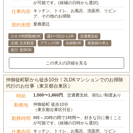
が可能です。(候補の日時から選択)
キッチン、トイレ、お風呂、洗面所、リビン
仕事内容
グ、その他のお掃除
業務委託
契約形態
スキマ時間勤務OK
週2〜3日からOK
交通費支給
主婦･主夫歓迎
ブランクOK
未経験OK
家政婦の求人
直行･直帰OK
この求人の詳細を見る
仲御徒町駅から徒歩10分！2LDKマンションでのお掃除
代行のお仕事（東京都台東区）
1,500〜1,860円
、交通費支給、前払い制度あり
時給
仲御徒町 徒歩10分
勤務地
（東京都台東区付近）
8時～20時の間で1時間〜、好きな日に働くこと
勤務時間
が可能です。(候補の日時から選択)
キッチン、トイレ、お風呂、洗面所、リビン
仕事内容