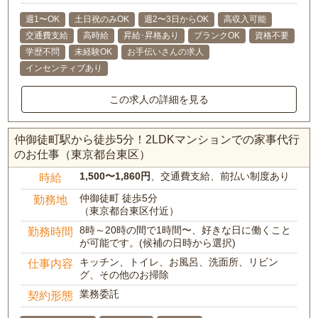
週1〜OK
土日祝のみOK
週2〜3日からOK
高収入可能
交通費支給
高時給
昇給･昇格あり
ブランクOK
資格不要
学歴不問
未経験OK
お手伝いさんの求人
インセンティブあり
この求人の詳細を見る
仲御徒町駅から徒歩5分！2LDKマンションでの家事代行
のお仕事（東京都台東区）
1,500〜1,860円
、交通費支給、前払い制度あり
時給
仲御徒町 徒歩5分
勤務地
（東京都台東区付近）
8時～20時の間で1時間〜、好きな日に働くこと
勤務時間
が可能です。(候補の日時から選択)
キッチン、トイレ、お風呂、洗面所、リビン
仕事内容
グ、その他のお掃除
業務委託
契約形態