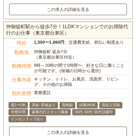
この求人の詳細を見る
仲御徒町駅から徒歩7分！1LDKマンションでのお掃除代
行のお仕事（東京都台東区）
1,500〜1,860円
、交通費支給、前払い制度あり
時給
仲御徒町 徒歩7分
勤務地
（東京都台東区付近）
8時～20時の間で1時間〜、好きな日に働くこと
勤務時間
が可能です。(候補の日時から選択)
キッチン、トイレ、お風呂、洗面所、リビン
仕事内容
グ、その他のお掃除
業務委託
契約形態
週1〜OK
昇給･昇格あり
高時給
扶養内OK
高収入可能
学歴不問
家事代行スタッフ募集
30代･40代･50代活躍中
インセンティブあり
この求人の詳細を見る