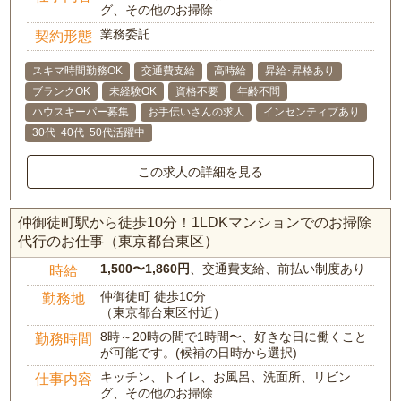
グ、その他のお掃除
業務委託
契約形態
スキマ時間勤務OK
交通費支給
高時給
昇給･昇格あり
ブランクOK
未経験OK
資格不要
年齢不問
ハウスキーパー募集
お手伝いさんの求人
インセンティブあり
30代･40代･50代活躍中
この求人の詳細を見る
仲御徒町駅から徒歩10分！1LDKマンションでのお掃除
代行のお仕事（東京都台東区）
1,500〜1,860円
、交通費支給、前払い制度あり
時給
仲御徒町 徒歩10分
勤務地
（東京都台東区付近）
8時～20時の間で1時間〜、好きな日に働くこと
勤務時間
が可能です。(候補の日時から選択)
キッチン、トイレ、お風呂、洗面所、リビン
仕事内容
グ、その他のお掃除