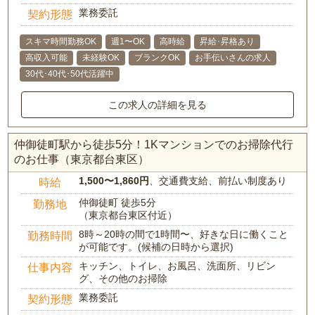
業務委託
契約形態
スキマ時間勤務OK
週1〜OK
高時給
昇給･昇格あり
高収入可能
未経験OK
ブランクOK
お手伝いさんの求人
30代･40代･50代活躍中
この求人の詳細を見る
仲御徒町駅から徒歩5分！1Kマンションでのお掃除代行
のお仕事（東京都台東区）
1,500〜1,860円
、交通費支給、前払い制度あり
時給
仲御徒町 徒歩5分
勤務地
（東京都台東区付近）
8時～20時の間で1時間〜、好きな日に働くこと
勤務時間
が可能です。(候補の日時から選択)
キッチン、トイレ、お風呂、洗面所、リビン
仕事内容
グ、その他のお掃除
業務委託
契約形態