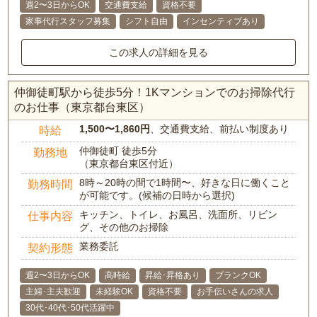
週2〜3日からOK
交通費支給
資格不要
家事代行スタッフ募集
シフト自由
インセンティブあり
この求人の詳細を見る
仲御徒町駅から徒歩5分！1Kマンションでのお掃除代行
のお仕事（東京都台東区）
1,500〜1,860円
、交通費支給、前払い制度あり
時給
仲御徒町 徒歩5分
勤務地
（東京都台東区付近）
8時～20時の間で1時間〜、好きな日に働くこと
勤務時間
が可能です。(候補の日時から選択)
キッチン、トイレ、お風呂、洗面所、リビン
仕事内容
グ、その他のお掃除
業務委託
契約形態
週2〜3日からOK
高時給
昇給･昇格あり
ブランクOK
主婦･主夫歓迎
未経験OK
資格不要
お手伝いさんの求人
30代･40代･50代活躍中