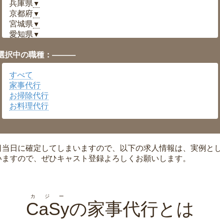
兵庫県
▼
京都府
▼
宮城県
▼
愛知県
▼
福井県
▼
選択中の職種：———
岡山県
▼
広島県
▼
すべて
沖縄県
▼
家事代行
お掃除代行
お料理代行
日当日に確定してしまいますので、以下の求人情報は、実例と
いますので、ぜひキャスト登録よろしくお願いします。
カジー
CaSy
の家事代行とは