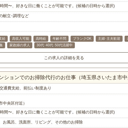
で1時間〜、好きな日に働くことが可能です。(候補の日時から選択)
の献立･調理など
支給
高収入可能
高時給
年齢不問
ブランクOK
主婦･主夫歓迎
集
家政婦の求人
30代･40代･50代活躍中
この求人の詳細を見る
Kマンションでのお掃除代行のお仕事（埼玉県さいたま市
交通費支給、前払い制度あり
市中央区付近）
で1時間〜、好きな日に働くことが可能です。(候補の日時から選択)
、お風呂、洗面所、リビング、その他のお掃除