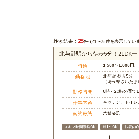
25
検索結果：
件
(21〜25件を表示してい
北与野駅から徒歩5分！2LD
1,500〜1,860円
、
時給
北与野 徒歩5分
勤務地
（埼玉県さいたま
8時～20時の間
勤務時間
キッチン、トイレ
仕事内容
業務委託
契約形態
スキマ時間勤務OK
週1〜OK
扶養内O