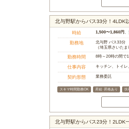
北与野駅からバス33分！4LD
1,500〜1,860円
、
時給
北与野 バス33分
勤務地
（埼玉県さいたま
8時～20時の間
勤務時間
キッチン、トイレ
仕事内容
業務委託
契約形態
スキマ時間勤務OK
昇給･昇格あり
扶
北与野駅からバス23分！2LD