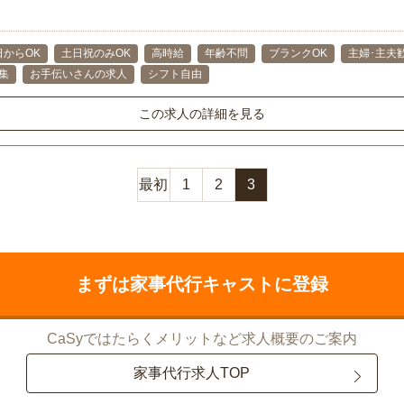
日からOK
土日祝のみOK
高時給
年齢不問
ブランクOK
主婦･主夫
集
お手伝いさんの求人
シフト自由
この求人の詳細を見る
最初
1
2
3
まずは家事代行キャストに登録
CaSyではたらくメリットなど求人概要のご案内
家事代行求人TOP