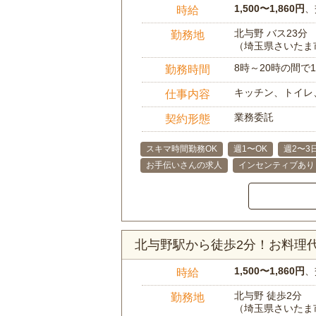
1,500〜1,860円
、
時給
北与野 バス23分
勤務地
（埼玉県さいたま
8時～20時の間
勤務時間
キッチン、トイレ
仕事内容
業務委託
契約形態
スキマ時間勤務OK
週1〜OK
週2〜3
お手伝いさんの求人
インセンティブあり
北与野駅から徒歩2分！お料理
1,500〜1,860円
、
時給
北与野 徒歩2分
勤務地
（埼玉県さいたま