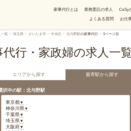
家事代行とは
業務委託の求人
CaS
よくある質問
お仕事
人一覧
埼玉県
さいたま市
中央区
北与野駅
の家事代行
3ページ目
事代行・家政婦の求人一覧
エリアから探す
最寄駅から探す
選択中の駅：北与野駅
東京都
▼
神奈川県
▼
千葉県
▼
埼玉県
▼
大阪府
▼