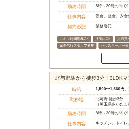
8時～20時の間
勤務時間
朝食、昼食、夕食
仕事内容
業務委託
契約形態
スキマ時間勤務OK
扶養内OK
交通費
家事代行スタッフ募集
ハウスキーパー募
北与野駅から徒歩3分！3LD
1,500〜1,860円
、
時給
北与野 徒歩3分
勤務地
（埼玉県さいたま
8時～20時の間
勤務時間
キッチン、トイレ
仕事内容