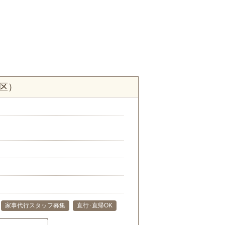
区）
家事代行スタッフ募集
直行･直帰OK