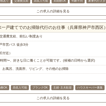
昇格あり
交通費支給
高収入可能
未経験OK
年齢不問
家事代行スタ
この求人の詳細を見る
DK一戸建てでのお掃除代行のお仕事（兵庫県神戸市西区
交通費支給、前払い制度あり
戸市営バス 徒歩3分
分
区付近）
で1時間〜、好きな日に働くことが可能です。(候補の日時から選択)
、お風呂、洗面所、リビング、その他のお掃除
務OK
高収入可能
ブランクOK
主婦･主夫歓迎
ハウスキーパー募集
この求人の詳細を見る