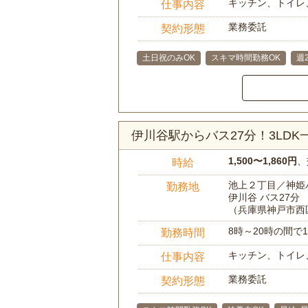
キッチン、トイレ
仕事内容
業務委託
契約形態
土日祝のみOK
スキマ時間勤務OK
週
伊川谷駅からバス27分！3LD
1,500〜1,860円
、
時給
池上２丁目／神姫
勤務地
伊川谷 バス27分
（兵庫県神戸市西
8時～20時の間
勤務時間
キッチン、トイレ
仕事内容
業務委託
契約形態