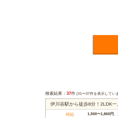
37
検索結果：
件
(31〜37件を表示してい
伊川谷駅から徒歩8分！2LDK
1,500〜1,860円
、
時給