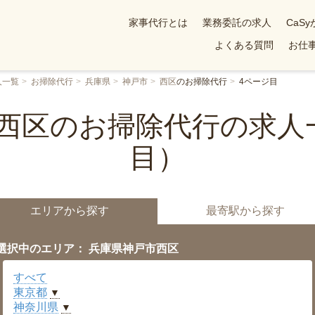
家事代行とは
業務委託の求人
CaS
よくある質問
お仕事
人一覧
お掃除代行
兵庫県
神戸市
西区
のお掃除代行
4ページ目
西区のお掃除代行の求人
目）
エリアから探す
最寄駅から探す
選択中のエリア： 兵庫県神戸市西区
すべて
東京都
▼
神奈川県
▼