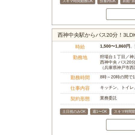
スキマ時間勤務OK
扶養内OK
昇給･
西神中央駅からバス20分！3L
1,500〜1,860円
、
時給
狩場台１丁目／神
勤務地
西神中央 バス20
（兵庫県神戸市西
8時～20時の間
勤務時間
キッチン、トイレ
仕事内容
業務委託
契約形態
土日祝のみOK
週1〜OK
スキマ時間勤