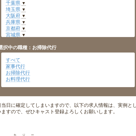
千葉県
▼
埼玉県
▼
大阪府
▼
兵庫県
▼
京都府
▼
宮城県
▼
愛知県
▼
選択中の職種：お掃除代行
福井県
▼
岡山県
▼
すべて
広島県
▼
家事代行
沖縄県
▼
お掃除代行
お料理代行
日当日に確定してしまいますので、以下の求人情報は、実例と
いますので、ぜひキャスト登録よろしくお願いします。
カジー