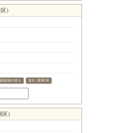
西区）
家政婦の求人
直行･直帰OK
西区）