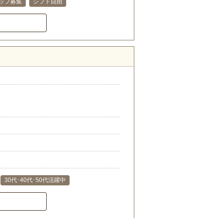
ッフ募集
シフト自由
）
30代･40代･50代活躍中