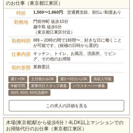
のお仕事（東京都江東区）
1,500〜1,860円
、交通費支給、前払い制度あり
時給
門前仲町 徒歩10分
勤務地
越中島 徒歩5分
（東京都江東区付近）
8時～20時の間で1時間〜、好きな日に働くこと
勤務時間
が可能です。(候補の日時から選択)
キッチン、トイレ、お風呂、洗面所、リビン
仕事内容
グ、その他のお掃除
業務委託
契約形態
週1〜OK
土日祝のみOK
週2〜3日からOK
高収入可能
年齢不問
家事代行スタッフ募集
ハウスキーパー募集
30代･40代･50代活躍中
この求人の詳細を見る
木場(東京都)駅から徒歩6分！4LDK以上マンションでの
お掃除代行のお仕事（東京都江東区）