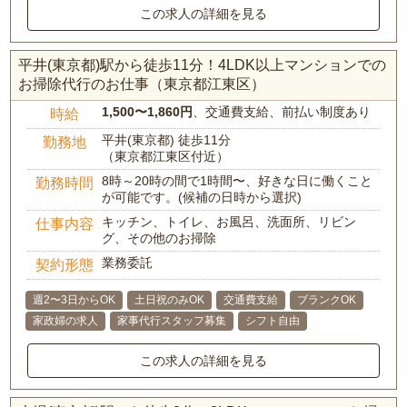
この求人の詳細を見る
平井(東京都)駅から徒歩11分！4LDK以上マンションでの
お掃除代行のお仕事（東京都江東区）
1,500〜1,860円
、交通費支給、前払い制度あり
時給
平井(東京都) 徒歩11分
勤務地
（東京都江東区付近）
8時～20時の間で1時間〜、好きな日に働くこと
勤務時間
が可能です。(候補の日時から選択)
キッチン、トイレ、お風呂、洗面所、リビン
仕事内容
グ、その他のお掃除
業務委託
契約形態
週2〜3日からOK
土日祝のみOK
交通費支給
ブランクOK
家政婦の求人
家事代行スタッフ募集
シフト自由
この求人の詳細を見る