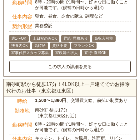
8時～20時の間で1時間〜、好きな日に働くこと
勤務時間
が可能です。(候補の日時から選択)
朝食、昼食、夕食の献立･調理など
仕事内容
業務委託
契約形態
週1〜OK
土日祝のみOK
昇給･昇格あり
高収入可能
扶養内OK
高時給
資格不要
ブランクOK
家事代行スタッフ募集
家政婦の求人
直行･直帰OK
この求人の詳細を見る
南砂町駅から徒歩17分！4LDK以上一戸建てでのお掃除
代行のお仕事（東京都江東区）
1,500〜1,860円
、交通費支給、前払い制度あり
時給
南砂町 徒歩17分
勤務地
（東京都江東区付近）
8時～20時の間で1時間〜、好きな日に働くこと
勤務時間
が可能です。(候補の日時から選択)
キッチン、トイレ、お風呂、洗面所、リビン
仕事内容