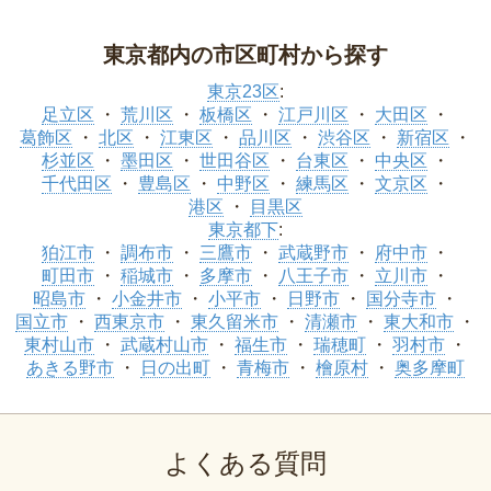
東京都内の市区町村から探す
東京23区
:
足立区
荒川区
板橋区
江戸川区
大田区
葛飾区
北区
江東区
品川区
渋谷区
新宿区
杉並区
墨田区
世田谷区
台東区
中央区
千代田区
豊島区
中野区
練馬区
文京区
港区
目黒区
東京都下
:
狛江市
調布市
三鷹市
武蔵野市
府中市
町田市
稲城市
多摩市
八王子市
立川市
昭島市
小金井市
小平市
日野市
国分寺市
国立市
西東京市
東久留米市
清瀬市
東大和市
東村山市
武蔵村山市
福生市
瑞穂町
羽村市
あきる野市
日の出町
青梅市
檜原村
奥多摩町
よくある質問