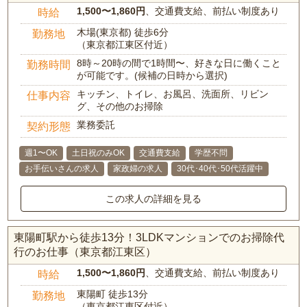
1,500〜1,860円
、交通費支給、前払い制度あり
時給
木場(東京都) 徒歩6分
勤務地
（東京都江東区付近）
8時～20時の間で1時間〜、好きな日に働くこと
勤務時間
が可能です。(候補の日時から選択)
キッチン、トイレ、お風呂、洗面所、リビン
仕事内容
グ、その他のお掃除
業務委託
契約形態
週1〜OK
土日祝のみOK
交通費支給
学歴不問
お手伝いさんの求人
家政婦の求人
30代･40代･50代活躍中
この求人の詳細を見る
東陽町駅から徒歩13分！3LDKマンションでのお掃除代
行のお仕事（東京都江東区）
1,500〜1,860円
、交通費支給、前払い制度あり
時給
東陽町 徒歩13分
勤務地
（東京都江東区付近）