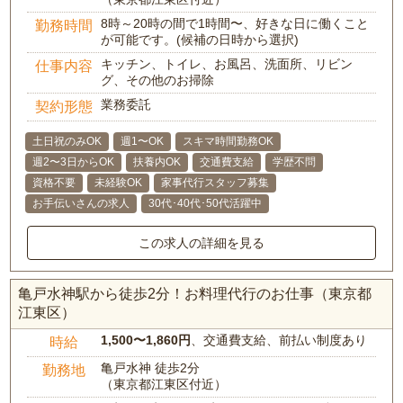
8時～20時の間で1時間〜、好きな日に働くこと
勤務時間
が可能です。(候補の日時から選択)
キッチン、トイレ、お風呂、洗面所、リビン
仕事内容
グ、その他のお掃除
業務委託
契約形態
土日祝のみOK
週1〜OK
スキマ時間勤務OK
週2〜3日からOK
扶養内OK
交通費支給
学歴不問
資格不要
未経験OK
家事代行スタッフ募集
お手伝いさんの求人
30代･40代･50代活躍中
この求人の詳細を見る
亀戸水神駅から徒歩2分！お料理代行のお仕事（東京都
江東区）
1,500〜1,860円
、交通費支給、前払い制度あり
時給
亀戸水神 徒歩2分
勤務地
（東京都江東区付近）