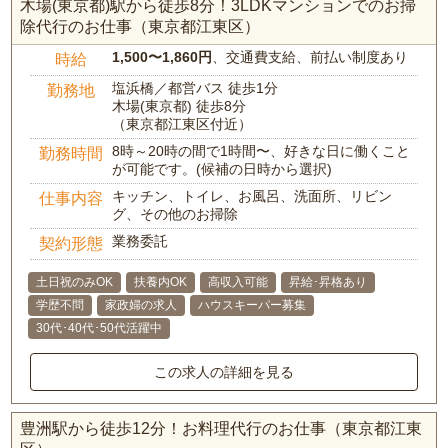
木場(東京都)駅から徒歩8分！3LDKマンションでのお掃
除代行のお仕事（東京都江東区）
1,500〜1,860円
、交通費支給、前払い制度あり
時給
塩浜橋／都営バス 徒歩1分
勤務地
木場(東京都) 徒歩8分
（東京都江東区付近）
8時～20時の間で1時間〜、好きな日に働くこと
勤務時間
が可能です。(候補の日時から選択)
キッチン、トイレ、お風呂、洗面所、リビン
仕事内容
グ、その他のお掃除
業務委託
契約形態
土日祝のみOK
扶養内OK
高収入可能
昇給･昇格あり
学歴不問
家政婦の求人
ハウスキーパー募集
30代･40代･50代活躍中
この求人の詳細を見る
豊洲駅から徒歩12分！お料理代行のお仕事（東京都江東