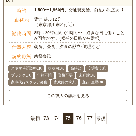
区）
1,500〜1,860円
、交通費支給、前払い制度あり
時給
豊洲 徒歩12分
勤務地
（東京都江東区付近）
8時～20時の間で1時間〜、好きな日に働くこと
勤務時間
が可能です。(候補の日時から選択)
朝食、昼食、夕食の献立･調理など
仕事内容
業務委託
契約形態
スキマ時間勤務OK
扶養内OK
高時給
交通費支給
ブランクOK
年齢不問
資格不要
未経験OK
家事代行スタッフ募集
家政婦の求人
直行･直帰OK
この求人の詳細を見る
最初
73
74
75
76
77
最後