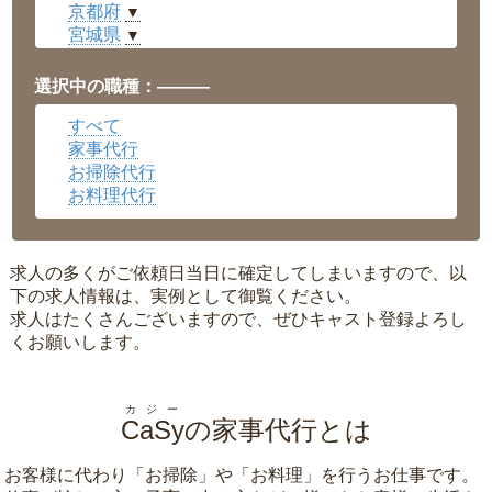
京都府
▼
宮城県
▼
愛知県
▼
福井県
▼
選択中の職種：———
岡山県
▼
すべて
広島県
▼
家事代行
沖縄県
▼
お掃除代行
お料理代行
求人の多くがご依頼日当日に確定してしまいますので、以
下の求人情報は、実例として御覧ください。
求人はたくさんございますので、ぜひキャスト登録よろし
くお願いします。
カジー
CaSy
の家事代行とは
お客様に代わり「
お掃除
」や「
お料理
」を行うお仕事です。