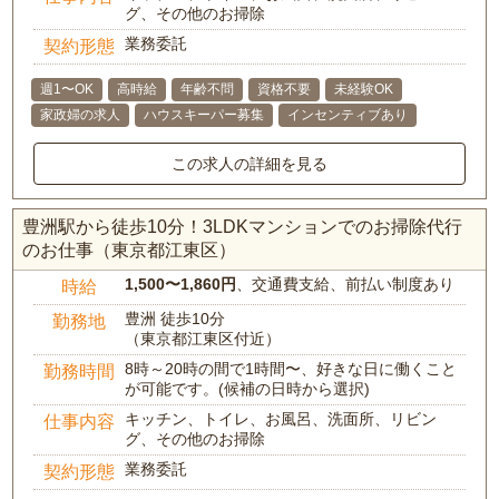
グ、その他のお掃除
業務委託
契約形態
週1〜OK
高時給
年齢不問
資格不要
未経験OK
家政婦の求人
ハウスキーパー募集
インセンティブあり
この求人の詳細を見る
豊洲駅から徒歩10分！3LDKマンションでのお掃除代行
のお仕事（東京都江東区）
1,500〜1,860円
、交通費支給、前払い制度あり
時給
豊洲 徒歩10分
勤務地
（東京都江東区付近）
8時～20時の間で1時間〜、好きな日に働くこと
勤務時間
が可能です。(候補の日時から選択)
キッチン、トイレ、お風呂、洗面所、リビン
仕事内容
グ、その他のお掃除
業務委託
契約形態