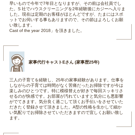
早いもので今年で7年目となりますが、その前は会社員でし
た。S 社でハウスクリーニングを2年経験後にカジーへ入りま
した。現在は定期のお客様がほとんどですが、たまにはスポ
ットでお伺いする事もありますので、その節はよろしくお願
い致します。
Cast of the year 2018」を頂きました。
家事代行キャストEさん (家事歴25年)
三人の子育てを経験し、25年の家事経験があります。仕事を
しながらの子育ては時間がなく苦痛だったお掃除ですが今は
楽しみのひとつです。特に模様替えが好きで毎回スッキリさ
せるのが快感です。お部屋が汚れていますと気分にも悪影響
がでてきます。気分良く過ごして頂くお手伝いをさせていた
だきたく登録させて頂きました。A型の性格を生かして細か
い気配りでお掃除させていただきますので宜しくお願い致し
ます。