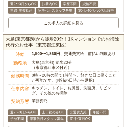
週2〜3日からOK
扶養内OK
学歴不問
資格不要
主婦･主夫歓迎
家事代行スタッフ募集
30代･40代･50代活躍中
この求人の詳細を見る
大島(東京都)駅から徒歩20分！1Kマンションでのお掃除
代行のお仕事（東京都江東区）
1,500〜1,860円
、交通費支給、前払い制度あり
時給
大島(東京都) 徒歩20分
勤務地
（東京都江東区付近）
8時～20時の間で1時間〜、好きな日に働くこと
勤務時間
が可能です。(候補の日時から選択)
キッチン、トイレ、お風呂、洗面所、リビン
仕事内容
グ、その他のお掃除
業務委託
契約形態
週2〜3日からOK
土日祝のみOK
交通費支給
年齢不問
学歴不問
家事代行スタッフ募集
直行･直帰OK