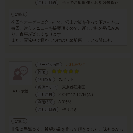
当日のお食事 作りおき 冷凍保存
ご利用目的
ご感想
今回もオーダーに合わせて、沢山ご飯を作って下さった点
毎回、違うメニューを提案頂くので、新しい味の発見があ
り、食事が楽しくなります
また、育児中で寝かしつけのため離席している間にも...
お料理代行
サービス内容
評価
スポット
利用頻度
東京都江東区
提供エリア
40代 女性
2024年12月27日(金)
ご利用日
3.0時間
利用時間
作りおき
ご利用目的
ご感想
非常に手際良く、希望の品を作って頂きました。味も良かっ