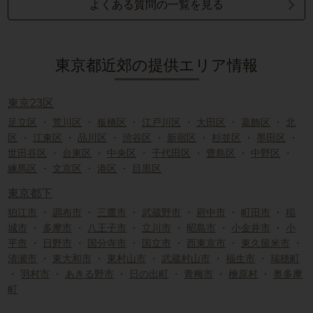
よくある質問の一覧を見る
東京都近郊の提供エリア情報
東京23区
足立区
・
荒川区
・
板橋区
・
江戸川区
・
大田区
・
葛飾区
・
北
区
・
江東区
・
品川区
・
渋谷区
・
新宿区
・
杉並区
・
墨田区
・
世田谷区
・
台東区
・
中央区
・
千代田区
・
豊島区
・
中野区
・
練馬区
・
文京区
・
港区
・
目黒区
東京都下
狛江市
・
調布市
・
三鷹市
・
武蔵野市
・
府中市
・
町田市
・
稲
城市
・
多摩市
・
八王子市
・
立川市
・
昭島市
・
小金井市
・
小
平市
・
日野市
・
国分寺市
・
国立市
・
西東京市
・
東久留米市
・
清瀬市
・
東大和市
・
東村山市
・
武蔵村山市
・
福生市
・
瑞穂町
・
羽村市
・
あきる野市
・
日の出町
・
青梅市
・
檜原村
・
奥多摩
町