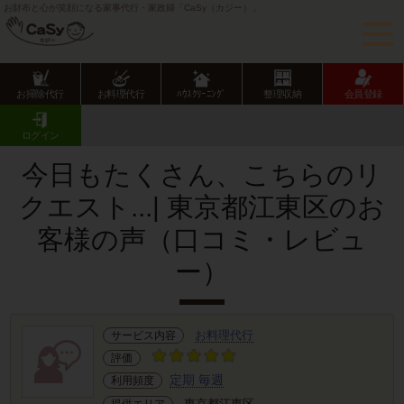
お財布と心が笑顔になる家事代行・家政婦「CaSy（カジー）」
お掃除代行
お料理代行
ﾊｳｽｸﾘｰﾆﾝｸﾞ
整理収納
会員登録
CaSy TOP
サービス提供エリアのご紹介
東京都
東京23区
江東区
お客様の声･口コミ詳細
ログイン
今日もたくさん、こちらのリ
クエスト...| 東京都江東区のお
客様の声（口コミ・レビュ
ー）
お料理代行
サービス内容
評価
定期 毎週
利用頻度
東京都江東区
提供エリア