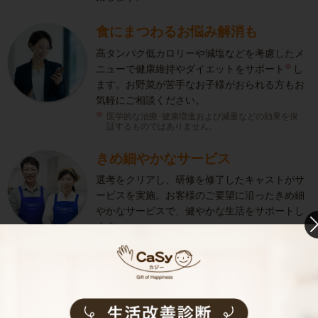
食にまつわるお悩み解消も
高タンパク低カロリーや減塩などを考慮したメ
※
ニューで健康維持やダイエットをサポート
し
ます。お野菜が苦手なお子様がおられる方もお
気軽にご相談ください。
医学的な治療･健康増進および減量などの効果を保
証するものではありません。
きめ細やかなサービス
選考をクリアし、研修を修了したキャストがサ
ービスを実施。お客様のご要望に沿ったきめ細
やかなサービスで、健やかな生活をサポートし
ます。
お料理代行のサービス内容
お料理代行のサービス料金