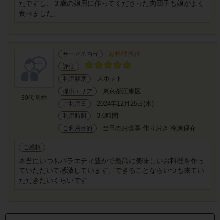
たですし、３歳の娘用に作ってくださった肉団子も娘がよく
食べました。
お料理代行
サービス内容
評価
スポット
利用頻度
東京都江東区
提供エリア
30代 男性
2024年12月25日(水)
ご利用日
3.0時間
利用時間
当日のお食事 作りおき 冷凍保存
ご利用目的
ご感想
本当にいつもバラエティ豊かで最高に美味しいお料理を作っ
ていただいて感激しています。できることならいつも来てい
ただきたいくらいです