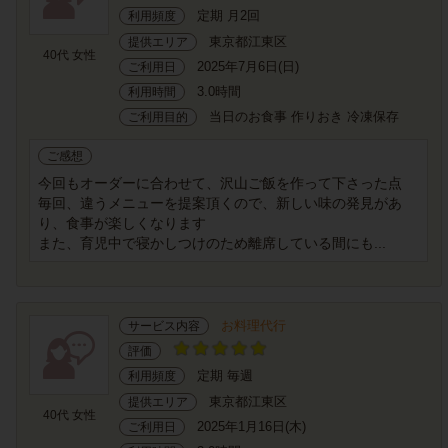
定期 月2回
利用頻度
東京都江東区
提供エリア
40代 女性
2025年7月6日(日)
ご利用日
3.0時間
利用時間
当日のお食事 作りおき 冷凍保存
ご利用目的
ご感想
今回もオーダーに合わせて、沢山ご飯を作って下さった点
毎回、違うメニューを提案頂くので、新しい味の発見があ
り、食事が楽しくなります
また、育児中で寝かしつけのため離席している間にも...
お料理代行
サービス内容
評価
定期 毎週
利用頻度
東京都江東区
提供エリア
40代 女性
2025年1月16日(木)
ご利用日