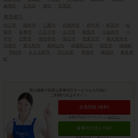
練馬区
・
文京区
・
港区
・
目黒区
東京都下
狛江市
・
調布市
・
三鷹市
・
武蔵野市
・
府中市
・
町田市
・
稲
城市
・
多摩市
・
八王子市
・
立川市
・
昭島市
・
小金井市
・
小
平市
・
日野市
・
国分寺市
・
国立市
・
西東京市
・
東久留米市
・
清瀬市
・
東大和市
・
東村山市
・
武蔵村山市
・
福生市
・
瑞穂町
・
羽村市
・
あきる野市
・
日の出町
・
青梅市
・
檜原村
・
奥多摩
町
安心価格で良質な家事代行サービスならCaSy！
ご利用の方は今すぐ！
会員登録 (無料)
会員の方はマイページへ
→
ログイン
家事代行求人TOP