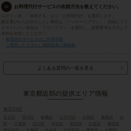
お料理代行サービスの依頼方法を教えてください。
Q3
ログイン後、「依頼する」より「お料理代行」を選択します。
献立選びからお任せしたい場合は「パッケージプラン」、自由にリク
エストしたい場合は「フリープラン」を選択し、必要事項を入力して
依頼を送信してください。
・
料理代行サービスのご利用手順
・
ご用意いただきたい調理器具と調味料
よくある質問の一覧を見る
東京都近郊の提供エリア情報
東京23区
足立区
・
荒川区
・
板橋区
・
江戸川区
・
大田区
・
葛飾区
・
北
区
・
江東区
・
品川区
・
渋谷区
・
新宿区
・
杉並区
・
墨田区
・
世田谷区
・
台東区
・
中央区
・
千代田区
・
豊島区
・
中野区
・