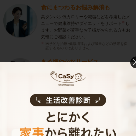
食にまつわるお悩み解消も
高タンパク低カロリーや減塩などを考慮したメ
※
ニューで健康維持やダイエットをサポート
し
ます。お野菜が苦手なお子様がおられる方もお
気軽にご相談ください。
医学的な治療･健康増進および減量などの効果を保
証するものではありません。
きめ細やかなサービス
選考をクリアし、研修を修了したキャストがサ
ービスを実施。お客様のご要望に沿ったきめ細
やかなサービスで、健やかな生活をサポートし
ます。
お料理代行のサービス内容
お料理代行のサービス料金