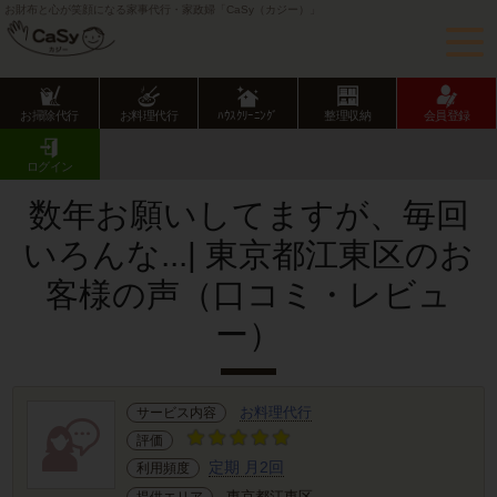
お財布と心が笑顔になる家事代行・家政婦「CaSy（カジー）」
お掃除代行
お料理代行
ﾊｳｽｸﾘｰﾆﾝｸﾞ
整理収納
会員登録
CaSy TOP
サービス提供エリアのご紹介
東京都
東京23区
江東区
お客様の声･口コミ詳細
ログイン
数年お願いしてますが、毎回
いろんな...| 東京都江東区のお
客様の声（口コミ・レビュ
ー）
お料理代行
サービス内容
評価
定期 月2回
利用頻度
東京都江東区
提供エリア