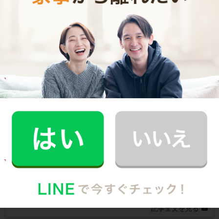
ご利用者インタビュー
Customer Interview
お料理
A.T.さん
30代 共働き 育児休暇中
栄養バランスの取れた食事を摂れるのが魅力で
す！
記事全文を見る
お料理
M.K.さん
30代 共働き 子育て中
子どもとコミュニケーションをとる時間が増え
ました！
記事全文を見る