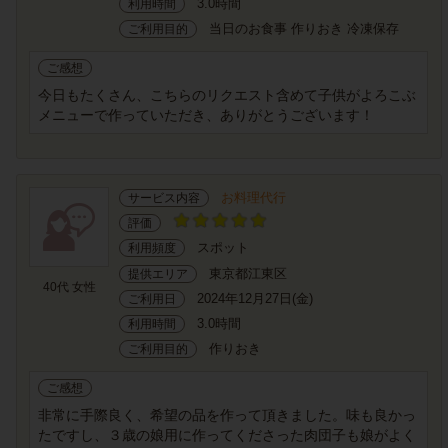
3.0時間
利用時間
当日のお食事 作りおき 冷凍保存
ご利用目的
ご感想
今日もたくさん、こちらのリクエスト含めて子供がよろこぶ
メニューで作っていただき、ありがとうございます！
お料理代行
サービス内容
評価
スポット
利用頻度
東京都江東区
提供エリア
40代 女性
2024年12月27日(金)
ご利用日
3.0時間
利用時間
作りおき
ご利用目的
ご感想
非常に手際良く、希望の品を作って頂きました。味も良かっ
たですし、３歳の娘用に作ってくださった肉団子も娘がよく