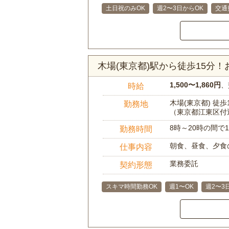
土日祝のみOK
週2〜3日からOK
交通
木場(東京都)駅から徒歩15分
1,500〜1,860円
、
時給
木場(東京都) 徒歩
勤務地
（東京都江東区付
8時～20時の間
勤務時間
朝食、昼食、夕食
仕事内容
業務委託
契約形態
スキマ時間勤務OK
週1〜OK
週2〜3