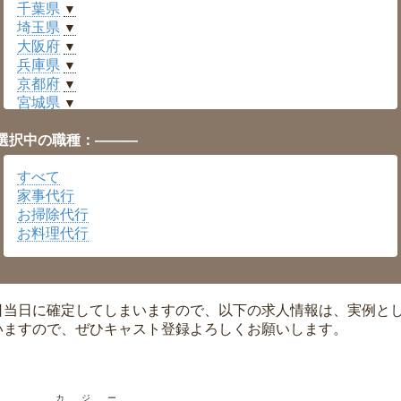
千葉県
▼
埼玉県
▼
大阪府
▼
兵庫県
▼
京都府
▼
宮城県
▼
愛知県
▼
選択中の職種：———
福井県
▼
岡山県
▼
すべて
広島県
▼
家事代行
沖縄県
▼
お掃除代行
お料理代行
日当日に確定してしまいますので、以下の求人情報は、実例と
いますので、ぜひキャスト登録よろしくお願いします。
カジー