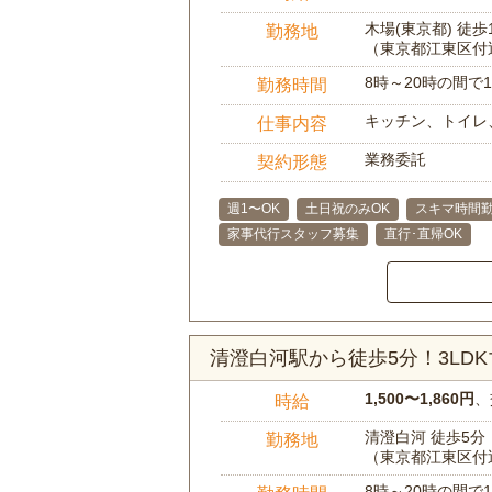
木場(東京都) 徒歩
勤務地
（東京都江東区付
8時～20時の間
勤務時間
キッチン、トイレ
仕事内容
業務委託
契約形態
週1〜OK
土日祝のみOK
スキマ時間勤
家事代行スタッフ募集
直行･直帰OK
清澄白河駅から徒歩5分！3LD
1,500〜1,860円
、
時給
清澄白河 徒歩5分
勤務地
（東京都江東区付
8時～20時の間