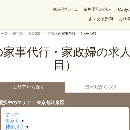
家事代行とは
業務委託の求人
CaS
よくある質問
お仕事
人一覧
東京都
東京23区
江東区
の家事代行
4ページ目
の家事代行・家政婦の求人
目）
エリアから探す
最寄駅から探す
選択中のエリア： 東京都江東区
すべて
東京都
▼
神奈川県
▼