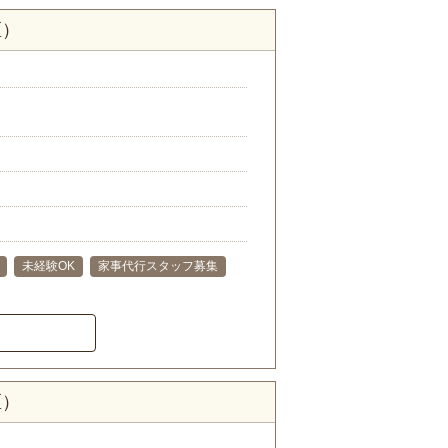
区）
未経験OK
家事代行スタッフ募集
区）