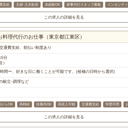
費支給
主婦･主夫歓迎
未経験OK
家事代行スタッフ募集
インセンティ
この求人の詳細を見る
！お料理代行のお仕事（東京都江東区）
交通費支給、前払い制度あり
15分
近）
で1時間〜、好きな日に働くことが可能です。(候補の日時から選択)
の献立･調理など
日からOK
高時給
扶養内OK
高収入可能
交通費支給
学歴不問
この求人の詳細を見る