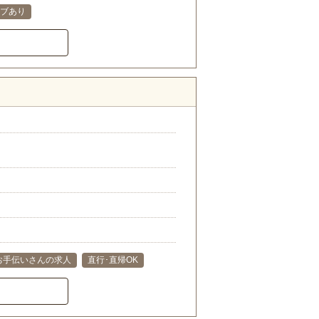
ブあり
お手伝いさんの求人
直行･直帰OK