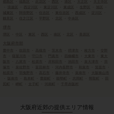
都島区
・
福島区
・
此花区
・
西区
・
港区
・
大正区
・
天王寺区
・
浪速区
・
西淀川区
・
東淀川区
・
東成区
・
生野区
・
旭区
・
城東区
・
阿倍野区
・
住吉区
・
東住吉区
・
西成区
・
淀川区
・
鶴見区
・
住之江区
・
平野区
・
北区
・
中央区
堺市
堺区
・
中区
・
東区
・
西区
・
南区
・
北区
・
美原区
大阪府市部
豊中市
・
吹田市
・
高槻市
・
茨木市
・
摂津市
・
枚方市
・
交野
市
・
寝屋川市
・
守口市
・
門真市
・
四條畷市
・
大東市
・
東大
阪市
・
八尾市
・
松原市
・
岸和田市
・
池田市
・
泉大津市
・
貝
塚市
・
泉佐野市
・
富田林市
・
河内長野市
・
和泉市
・
箕面市
・
柏原市
・
羽曳野市
・
高石市
・
藤井寺市
・
泉南市
・
大阪狭山市
・
阪南市
・
島本町
・
豊能町
・
能勢町
・
忠岡町
・
熊取町
・
田
尻町
・
岬町
・
太子町
・
河南町
・
千早赤阪村
大阪府近郊の提供エリア情報