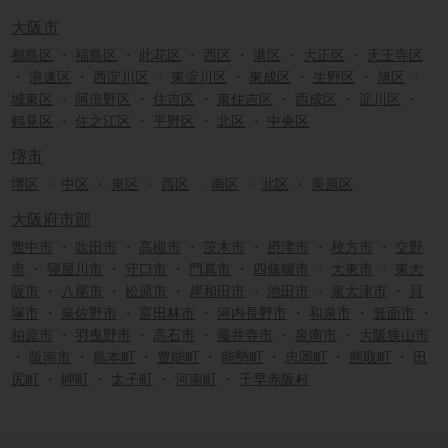
大阪市
都島区
・
福島区
・
此花区
・
西区
・
港区
・
大正区
・
天王寺区
・
浪速区
・
西淀川区
・
東淀川区
・
東成区
・
生野区
・
旭区
・
城東区
・
阿倍野区
・
住吉区
・
東住吉区
・
西成区
・
淀川区
・
鶴見区
・
住之江区
・
平野区
・
北区
・
中央区
堺市
堺区
・
中区
・
東区
・
西区
・
南区
・
北区
・
美原区
大阪府市部
豊中市
・
吹田市
・
高槻市
・
茨木市
・
摂津市
・
枚方市
・
交野
市
・
寝屋川市
・
守口市
・
門真市
・
四條畷市
・
大東市
・
東大
阪市
・
八尾市
・
松原市
・
岸和田市
・
池田市
・
泉大津市
・
貝
塚市
・
泉佐野市
・
富田林市
・
河内長野市
・
和泉市
・
箕面市
・
柏原市
・
羽曳野市
・
高石市
・
藤井寺市
・
泉南市
・
大阪狭山市
・
阪南市
・
島本町
・
豊能町
・
能勢町
・
忠岡町
・
熊取町
・
田
尻町
・
岬町
・
太子町
・
河南町
・
千早赤阪村