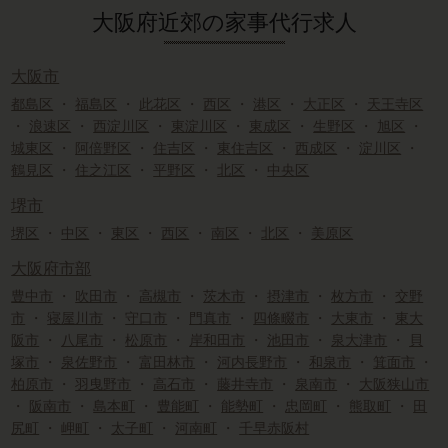
大阪府近郊の家事代行求人
大阪市
都島区
・
福島区
・
此花区
・
西区
・
港区
・
大正区
・
天王寺区
・
浪速区
・
西淀川区
・
東淀川区
・
東成区
・
生野区
・
旭区
・
城東区
・
阿倍野区
・
住吉区
・
東住吉区
・
西成区
・
淀川区
・
鶴見区
・
住之江区
・
平野区
・
北区
・
中央区
堺市
堺区
・
中区
・
東区
・
西区
・
南区
・
北区
・
美原区
大阪府市部
豊中市
・
吹田市
・
高槻市
・
茨木市
・
摂津市
・
枚方市
・
交野
市
・
寝屋川市
・
守口市
・
門真市
・
四條畷市
・
大東市
・
東大
阪市
・
八尾市
・
松原市
・
岸和田市
・
池田市
・
泉大津市
・
貝
塚市
・
泉佐野市
・
富田林市
・
河内長野市
・
和泉市
・
箕面市
・
柏原市
・
羽曳野市
・
高石市
・
藤井寺市
・
泉南市
・
大阪狭山市
・
阪南市
・
島本町
・
豊能町
・
能勢町
・
忠岡町
・
熊取町
・
田
尻町
・
岬町
・
太子町
・
河南町
・
千早赤阪村