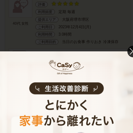
評価
定期 毎週
利用頻度
大阪府堺市堺区
提供エリア
40代 女性
2023年12月4日(月)
ご利用日
3.0時間
利用時間
当日のお食事 作りおき 冷凍保存
ご利用目的
ご感想
毎週ありがとうございます。
全料理美味しかったですが、特にロールキャベツが美味し
かったです🎵
お掃除代行
サービス内容
評価
スポット
利用頻度
大阪府吹田市
提供エリア
20代 男性
2023年12月3日(日)
ご利用日