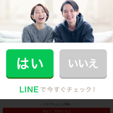
2.0時間
利用時間
キッチン お風呂 洗面所 玄関
掃除場所
ご感想
・話がはやい
・仕事がはやい
・掃除を始める前にできないことを伝えてくれる
・前日に必要なものを伝えてくれる
・家のものを使用するさい、一言断りを入れてくれる
最初
2
3
4
5
6
最後
大阪府の家事代行サービス詳細
＼ １分でかんたん登録 ／
初めてご利用の方は