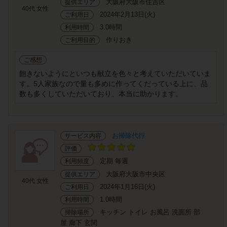
大阪府大阪市住吉区
提供エリア
40代 女性
2024年2月13日(火)
ご利用日
3.0時間
利用時間
作りおき
ご利用目的
ご感想
飽きないようにといつも献立を色々と考えていただいていま
す。5人家族なので量も多めに作ってくだっている上に、品
数も多くしていただいており、本当に助かります。
お掃除代行
サービス内容
評価
定期 毎週
利用頻度
大阪府大阪市中央区
提供エリア
40代 女性
2024年1月16日(火)
ご利用日
1.0時間
利用時間
キッチン トイレ お風呂 洗面所 部
掃除場所
屋 廊下 玄関