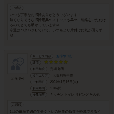
ご感想
いつも丁寧なお掃除ありがとうございます！
無くなりそうな掃除用具のストックも早めに連絡をいただけ
るのでとても助かっています🙏
今週はバタバタしていて、いつもより片付けに気が回らず
散...
お掃除代行
サービス内容
評価
定期 毎週
利用頻度
大阪府豊中市
提供エリア
30代 男性
2024年1月16日(火)
ご利用日
1.0時間
利用時間
キッチン トイレ リビング その他
掃除場所
ご感想
1回の依頼で週の半分ぐらいの家事の負荷を軽減できるイ