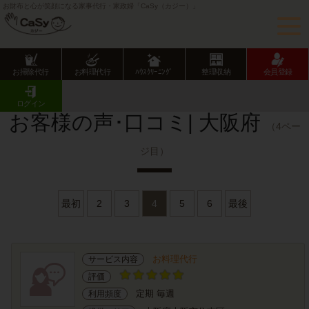
お財布と心が笑顔になる家事代行・家政婦「CaSy（カジー）」
お掃除代行
お料理代行
ﾊｳｽｸﾘｰﾆﾝｸﾞ
整理収納
会員登録
CaSy TOP
サービス提供エリアのご紹介
大阪府
お客様の声･口コミ一覧
ログイン
お客様の声･口コミ| 大阪府
（4ペー
ジ目）
最初
2
3
4
5
6
最後
お料理代行
サービス内容
評価
定期 毎週
利用頻度