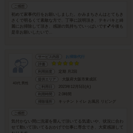
ご感想
初めて家事代行をお願いしました。かみまちさんはとてもき
さくで明るくて素敵な方で、丁寧に説明頂き、テキパキと綺
麗にお掃除して頂き、感謝の気持ちでいっぱいです💕今後も
是非お願いしたいで...
お掃除代行
サービス内容
評価
定期 月2回
利用頻度
大阪府大阪市東成区
提供エリア
40代 男性
2023年12月5日(火)
ご利用日
2.0時間
利用時間
キッチン トイレ お風呂 リビング
掃除場所
ご感想
気付かない間に洗濯を畳んで頂いてる気遣いや、状況に合わ
せて動いて頂いてるおかげで仕事に専念でき、大変感謝して