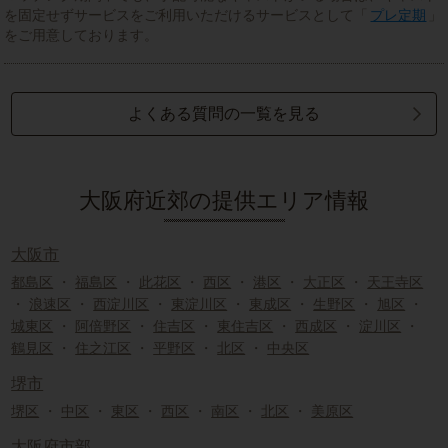
を固定せずサービスをご利用いただけるサービスとして「
プレ定期
」
をご用意しております。
よくある質問の一覧を見る
大阪府近郊の提供エリア情報
大阪市
都島区
・
福島区
・
此花区
・
西区
・
港区
・
大正区
・
天王寺区
・
浪速区
・
西淀川区
・
東淀川区
・
東成区
・
生野区
・
旭区
・
城東区
・
阿倍野区
・
住吉区
・
東住吉区
・
西成区
・
淀川区
・
鶴見区
・
住之江区
・
平野区
・
北区
・
中央区
堺市
堺区
・
中区
・
東区
・
西区
・
南区
・
北区
・
美原区
大阪府市部