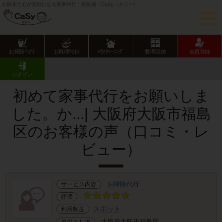
お財布と心が笑顔になる家事代行・家政婦「CaSy（カジー）」
お掃除代行
お料理代行
ﾊｳｽｸﾘｰﾆﾝｸﾞ
整理収納
会員登録
CaSy TOP
サービス提供エリアのご紹介
大阪府
大阪市
福島区
お客様の声･口コミ詳細
ログイン
初めて家事代行をお願いしま
した。か...| 大阪府大阪市福島
区のお客様の声（口コミ・レ
ビュー）
お掃除代行
サービス内容
評価
スポット
利用頻度
大阪府大阪市福島区
提供エリア