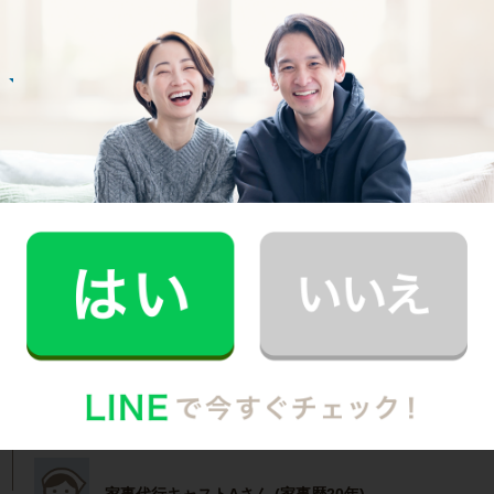
記事全文を見る
お掃除
N.U.さん
20代 女性 1人暮らし
掃除をしてもらうようになって、自分も片付け
る癖がつきました。
記事全文を見る
インタビュー一覧を見る
福島区で働く家事代行キャストの声
家事代行キャストAさん (家事歴20年)