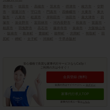
豊中市
・
吹田市
・
高槻市
・
茨木市
・
摂津市
・
枚方市
・
交野
市
・
寝屋川市
・
守口市
・
門真市
・
四條畷市
・
大東市
・
東大
阪市
・
八尾市
・
松原市
・
岸和田市
・
池田市
・
泉大津市
・
貝
塚市
・
泉佐野市
・
富田林市
・
河内長野市
・
和泉市
・
箕面市
・
柏原市
・
羽曳野市
・
高石市
・
藤井寺市
・
泉南市
・
大阪狭山市
・
阪南市
・
島本町
・
豊能町
・
能勢町
・
忠岡町
・
熊取町
・
田
尻町
・
岬町
・
太子町
・
河南町
・
千早赤阪村
安心価格で良質な家事代行サービスならCaSy！
ご利用の方は今すぐ！
会員登録 (無料)
会員の方はマイページへ
→
ログイン
家事代行求人TOP
家事代行求人一覧は
こちら