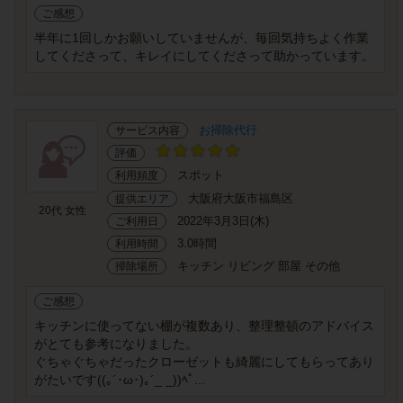
ご感想
半年に1回しかお願いしていませんが、毎回気持ちよく作業
してくださって、キレイにしてくださって助かっています。
お掃除代行
サービス内容
評価
スポット
利用頻度
大阪府大阪市福島区
提供エリア
20代 女性
2022年3月3日(木)
ご利用日
3.0時間
利用時間
キッチン リビング 部屋 その他
掃除場所
ご感想
キッチンに使ってない棚が複数あり、整理整頓のアドバイス
がとても参考になりました。
ぐちゃぐちゃだったクローゼットも綺麗にしてもらってあり
がたいです((｡´･ω･)｡´_ _))ﾍﾟ...