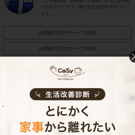
ービスを実施。お客様のご要望に沿ったきめ細
やかなサービスで、健やかな生活をサポートし
ます。
お掃除代行のサービス内容
お掃除代行のサービス料金
ご利用者インタビュー
Customer Interview
お掃除
M.T.さん
30代 共働き 子育て中
まるで実家の母親が家事を手伝いにきてくれた
安心感。