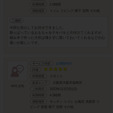
2.0時間
利用時間
トイレ リビング 廊下 玄関 その他
掃除場所
ご感想
今回も安心してお任せできました。
散らばっているおもちゃをテキパキと片付けてくれますが、
積み木で作った大作は壊さずに置いておいてくれるなどの心
遣いが嬉しいです。
お掃除代行
サービス内容
評価
スポット
利用頻度
大阪府大阪市福島区
提供エリア
40代 女性
2023年12月3日(日)
ご利用日
4.0時間
利用時間
キッチン トイレ お風呂 洗面所 リ
掃除場所
ビング 部屋 廊下 玄関 その他