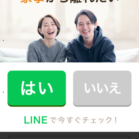
ご利用者インタビュー
Customer Interview
お掃除
E.O.さん
30代 共働き 育児休暇中
いつもお家がキレイなママ友がCaSyを使って
いたんです！
記事全文を見る
お掃除
M.T.さん
30代 共働き 子育て中
まるで実家の母親が家事を手伝いにきてくれた
安心感。
記事全文を見る