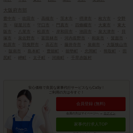
大阪府市部
豊中市
・
吹田市
・
高槻市
・
茨木市
・
摂津市
・
枚方市
・
交野
市
・
寝屋川市
・
守口市
・
門真市
・
四條畷市
・
大東市
・
東大
阪市
・
八尾市
・
松原市
・
岸和田市
・
池田市
・
泉大津市
・
貝
塚市
・
泉佐野市
・
富田林市
・
河内長野市
・
和泉市
・
箕面市
・
柏原市
・
羽曳野市
・
高石市
・
藤井寺市
・
泉南市
・
大阪狭山市
・
阪南市
・
島本町
・
豊能町
・
能勢町
・
忠岡町
・
熊取町
・
田
尻町
・
岬町
・
太子町
・
河南町
・
千早赤阪村
安心価格で良質な家事代行サービスならCaSy！
ご利用の方は今すぐ！
会員登録 (無料)
会員の方はマイページへ
→
ログイン
家事代行求人TOP