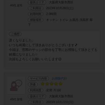
大阪府大阪市西区
提供エリア
40代 女性
2023年10月28日(土)
ご利用日
2.0時間
利用時間
キッチン トイレ お風呂 洗面所 廊
掃除場所
下
ご感想
遅くなりました。
いつも綺麗にして頂きありがとうございます🎵
今回は、窓際のサッシの部分を丁寧にお掃除して頂きとても
綺麗になりました✨
次回もよろしくお願いいたします😌
お掃除代行
サービス内容
評価
定期 月1回
利用頻度
大阪府大阪市西区
提供エリア
40代 女性
2023年10月22日(日)
ご利用日