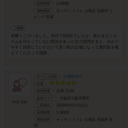
2.0時間
利用時間
キッチン トイレ お風呂 洗面所 リ
掃除場所
ビング 部屋
ご感想
有難うございました。本日で5回目でしたが、私がまだシス
テムを分かっていない部分があったので質問すると、分かり
やすく回答していただいて且つ私の立場になって選択肢を教
えてくださって感謝...
お掃除代行
サービス内容
評価
定期 月1回
利用頻度
大阪府大阪市西区
提供エリア
50代 女性
2023年8月27日(日)
ご利用日
2.0時間
利用時間
キッチン トイレ お風呂 洗面所 玄
掃除場所
関