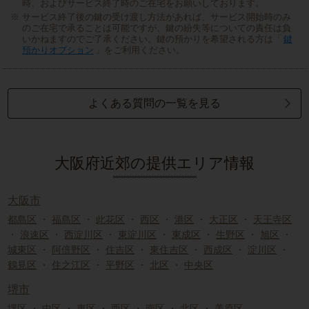
時、およびサービス終了時のご在宅をお願いしております。
サービス終了後の鍵の受け渡し方法があれば、サービス開始時のみ
のご在宅で承ることは可能ですが、鍵の紛失等についての責任は負
いかねますのでご了承ください。鍵の預かりを希望される方は「
鍵
預かりオプション
」をご利用ください。
よくある質問の一覧を見る
大阪府近郊の提供エリア情報
大阪市
都島区
・
福島区
・
此花区
・
西区
・
港区
・
大正区
・
天王寺区
・
浪速区
・
西淀川区
・
東淀川区
・
東成区
・
生野区
・
旭区
・
城東区
・
阿倍野区
・
住吉区
・
東住吉区
・
西成区
・
淀川区
・
鶴見区
・
住之江区
・
平野区
・
北区
・
中央区
堺市
堺区
・
中区
・
東区
・
西区
・
南区
・
北区
・
美原区