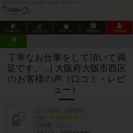
お財布と心が笑顔になる家事代行・家政婦「CaSy（カジー）」
お掃除代行
お料理代行
ﾊｳｽｸﾘｰﾆﾝｸﾞ
整理収納
会員登録
CaSy TOP
サービス提供エリアのご紹介
大阪府
大阪市
西区
お客様の声･口コミ詳細
ログイン
丁寧なお仕事をして頂いて満
足です。...| 大阪府大阪市西区
のお客様の声（口コミ・レビ
ュー）
お掃除代行
サービス内容
評価
スポット
利用頻度
大阪府大阪市西区
提供エリア