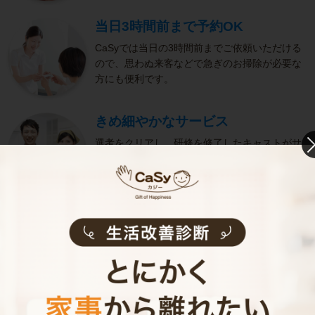
当日3時間前まで予約OK
CaSyでは当日の3時間前までご依頼いただける
ので、思わぬ来客などで急ぎのお掃除が必要な
方にも便利です。
きめ細やかなサービス
選考をクリアし、研修を修了したキャストがサ
ービスを実施。お客様のご要望に沿ったきめ細
やかなサービスで、健やかな生活をサポートし
ます。
お掃除代行のサービス内容
お掃除代行のサービス料金