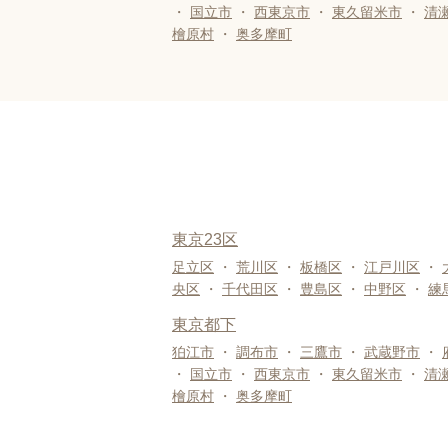
・
国立市
・
西東京市
・
東久留米市
・
清
檜原村
・
奥多摩町
東京23区
足立区
・
荒川区
・
板橋区
・
江戸川区
・
央区
・
千代田区
・
豊島区
・
中野区
・
練
東京都下
狛江市
・
調布市
・
三鷹市
・
武蔵野市
・
・
国立市
・
西東京市
・
東久留米市
・
清
檜原村
・
奥多摩町