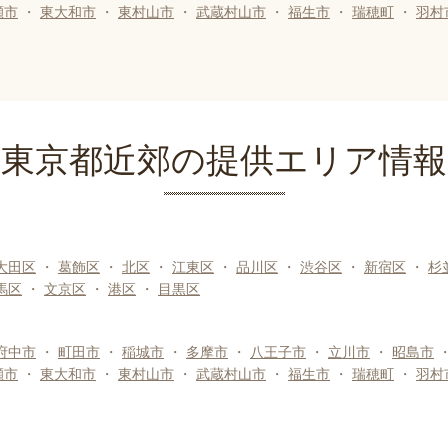
瀬市
・
東大和市
・
東村山市
・
武蔵村山市
・
福生市
・
瑞穂町
・
羽村
東京都近郊の提供エリア情報
大田区
・
葛飾区
・
北区
・
江東区
・
品川区
・
渋谷区
・
新宿区
・
杉
馬区
・
文京区
・
港区
・
目黒区
府中市
・
町田市
・
稲城市
・
多摩市
・
八王子市
・
立川市
・
昭島市
瀬市
・
東大和市
・
東村山市
・
武蔵村山市
・
福生市
・
瑞穂町
・
羽村