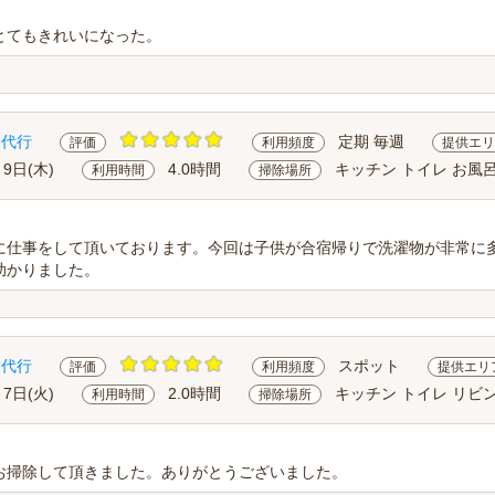
とてもきれいになった。
除代行
定期 毎週
評価
利用頻度
提供エリ
月9日(木)
4.0時間
キッチン トイレ お風呂
利用時間
掃除場所
に仕事をして頂いております。今回は子供が合宿帰りで洗濯物が非常に
助かりました。
除代行
スポット
評価
利用頻度
提供エリ
月7日(火)
2.0時間
キッチン トイレ リビン
利用時間
掃除場所
お掃除して頂きました。ありがとうございました。