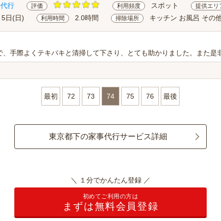
除代行
スポット
評価
利用頻度
提供エリ
月5日(日)
2.0時間
キッチン お風呂 その
利用時間
掃除場所
で、手際よくテキパキと清掃して下さり、とても助かりました。また是
最初
72
73
74
75
76
最後
東京都下の家事代行サービス詳細
＼ １分でかんたん登録 ／
初めてご利用の方は
まずは無料会員登録