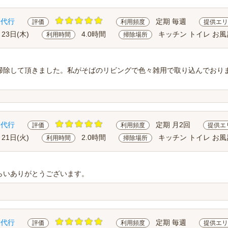
除代行
定期 毎週
評価
利用頻度
提供エリ
月23日(木)
4.0時間
キッチン トイレ お風
利用時間
掃除場所
掃除して頂きました。私がそばのリビングで色々雑用で取り込んでおり
除代行
定期 月2回
評価
利用頻度
提供エ
月21日(火)
2.0時間
キッチン トイレ お風
利用時間
掃除場所
らいありがとうございます。
除代行
定期 毎週
評価
利用頻度
提供エリ