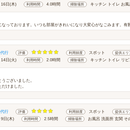
月16日(木)
4.0時間
キッチン トイレ お風
利用時間
掃除場所
になっております。いつも部屋がきれいになり大変心がなごみます。有
除代行
スポット
評価
利用頻度
提供エリ
月14日(火)
2.0時間
キッチン トイレ リビ
利用時間
掃除場所
とうございました。
ただけました。
除代行
スポット
評価
利用頻度
提供エリ
月9日(木)
2.5時間
お風呂 洗面所 玄関 そ
利用時間
掃除場所