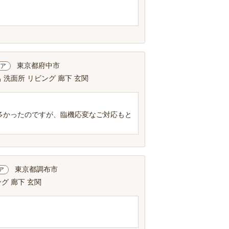
東京都府中市
ア
 洗面所 リビング 廊下 玄関
多かったのですが、臨機応変なご対応もと
東京都調布市
ア
グ 廊下 玄関