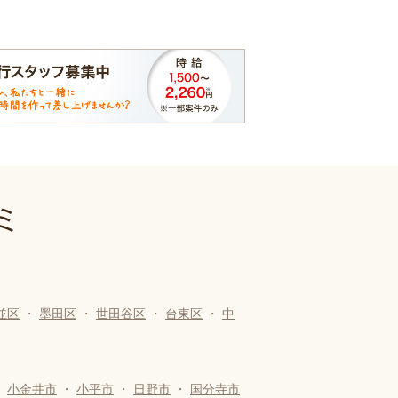
ミ
並区
・
墨田区
・
世田谷区
・
台東区
・
中
・
小金井市
・
小平市
・
日野市
・
国分寺市