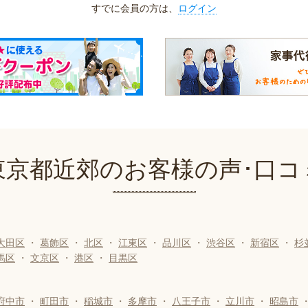
すでに会員の方は、
ログイン
東京都近郊のお客様の声･口コ
大田区
・
葛飾区
・
北区
・
江東区
・
品川区
・
渋谷区
・
新宿区
・
杉
馬区
・
文京区
・
港区
・
目黒区
府中市
・
町田市
・
稲城市
・
多摩市
・
八王子市
・
立川市
・
昭島市