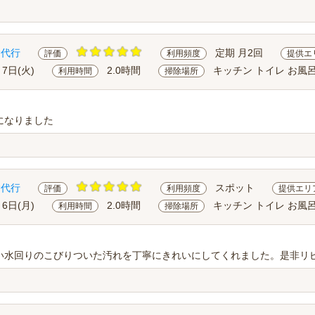
除代行
定期 月2回
評価
利用頻度
提供エ
月7日(火)
2.0時間
キッチン トイレ お風
利用時間
掃除場所
になりました
除代行
スポット
評価
利用頻度
提供エリ
月6日(月)
2.0時間
キッチン トイレ お風
利用時間
掃除場所
い水回りのこびりついた汚れを丁寧にきれいにしてくれました。是非リ