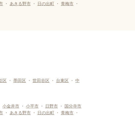
市
・
あきる野市
・
日の出町
・
青梅市
・
並区
・
墨田区
・
世田谷区
・
台東区
・
中
・
小金井市
・
小平市
・
日野市
・
国分寺市
市
・
あきる野市
・
日の出町
・
青梅市
・