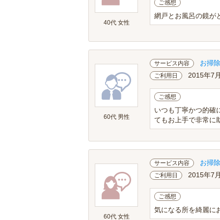
ご感想
網戸とお風呂の鏡が
40代 女性
お掃
サービス内容
2015年7
ご利用日
ご感想
いつも丁寧かつ的確
60代 男性
てもお上手で非常に
お掃
サービス内容
2015年7
ご利用日
ご感想
気になる所を綺麗に
60代 女性