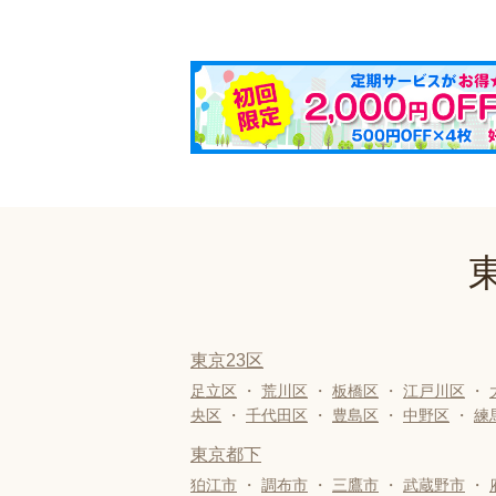
東京23区
足立区
・
荒川区
・
板橋区
・
江戸川区
・
央区
・
千代田区
・
豊島区
・
中野区
・
練
東京都下
狛江市
・
調布市
・
三鷹市
・
武蔵野市
・