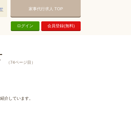
せ
家事代行求人 TOP
ログイン
会員登録(無料)
下
（74ページ目）
ご紹介しています。