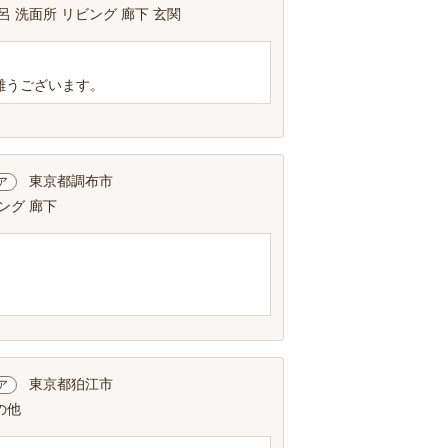
呂 洗面所 リビング 廊下 玄関
難うございます。
東京都調布市
ア
ング 廊下
東京都狛江市
ア
の他