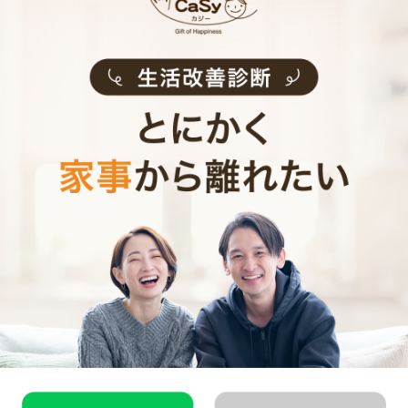
山市
・
小牧市
・
稲沢市
・
東海市
・
大府市
・
知多市
・
尾張旭
市
・
岩倉市
・
豊明市
・
日進市
・
愛西市
・
清須市
・
北名古屋
市
・
弥富市
・
みよし市
・
あま市
・
長久手市
・
東郷町
・
豊山
町
・
大治町
・
蟹江町
・
飛島村
・
東浦町
愛知県近郊の家事代行求人
名古屋市
千種区
・
東区
・
北区
・
西区
・
中村区
・
中区
・
昭和区
・
瑞穂
区
・
熱田区
・
中川区
・
港区
・
南区
・
守山区
・
緑区
・
名東区
・
天白区
愛知県市部
一宮市
・
瀬戸市
・
春日井市
・
津島市
・
刈谷市
・
豊田市
・
犬
山市
・
小牧市
・
稲沢市
・
東海市
・
大府市
・
知多市
・
尾張旭
市
・
岩倉市
・
豊明市
・
日進市
・
愛西市
・
清須市
・
北名古屋
市
・
弥富市
・
みよし市
・
あま市
・
長久手市
・
東郷町
・
豊山