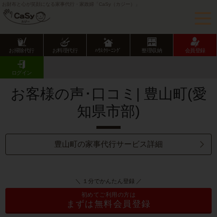
お財布と心が笑顔になる家事代行・家政婦「CaSy（カジー）」
お掃除代行
お料理代行
ﾊｳｽｸﾘｰﾆﾝｸﾞ
整理収納
会員登録
CaSy TOP
サービス提供エリアのご紹介
愛知県
愛知県市部
豊山町
お客様の声･口コミ一覧
ログイン
お客様の声･口コミ| 豊山町(愛
知県市部)
豊山町の家事代行サービス詳細
＼ １分でかんたん登録 ／
初めてご利用の方は
まずは無料会員登録