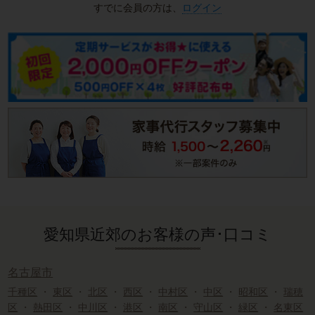
すでに会員の方は、
ログイン
愛知県近郊のお客様の声･口コミ
名古屋市
千種区
・
東区
・
北区
・
西区
・
中村区
・
中区
・
昭和区
・
瑞穂
区
・
熱田区
・
中川区
・
港区
・
南区
・
守山区
・
緑区
・
名東区