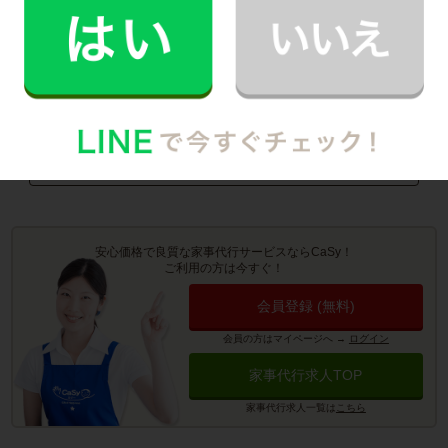
町
・
大治町
・
蟹江町
・
飛島村
・
東浦町
お掃除代行のサービス詳細
お料理代行のサービス詳細
安心価格で良質な家事代行サービスならCaSy！
ご利用の方は今すぐ！
会員登録 (無料)
会員の方はマイページへ
→
ログイン
家事代行求人TOP
家事代行求人一覧は
こちら