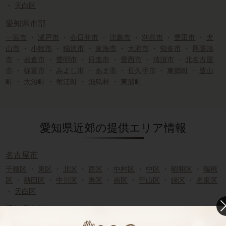
・
天白区
愛知県市部
一宮市
・
瀬戸市
・
春日井市
・
津島市
・
刈谷市
・
豊田市
・
犬
山市
・
小牧市
・
稲沢市
・
東海市
・
大府市
・
知多市
・
尾張旭
市
・
岩倉市
・
豊明市
・
日進市
・
愛西市
・
清須市
・
北名古屋
市
・
弥富市
・
みよし市
・
あま市
・
長久手市
・
東郷町
・
豊山
町
・
大治町
・
蟹江町
・
飛島村
・
東浦町
愛知県近郊の提供エリア情報
名古屋市
千種区
・
東区
・
北区
・
西区
・
中村区
・
中区
・
昭和区
・
瑞穂
区
・
熱田区
・
中川区
・
港区
・
南区
・
守山区
・
緑区
・
名東区
・
天白区
愛知県市部
一宮市
・
瀬戸市
・
春日井市
・
津島市
・
刈谷市
・
豊田市
・
犬