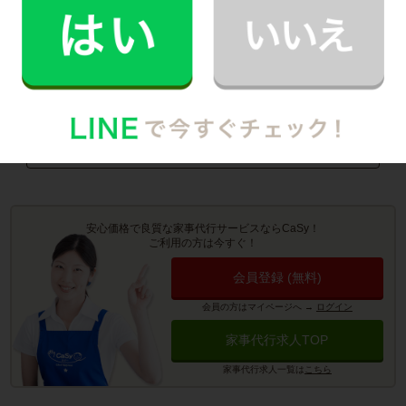
町
・
大治町
・
蟹江町
・
飛島村
・
東浦町
お掃除代行のサービス詳細
お料理代行のサービス詳細
安心価格で良質な家事代行サービスならCaSy！
ご利用の方は今すぐ！
会員登録 (無料)
会員の方はマイページへ
→
ログイン
家事代行求人TOP
家事代行求人一覧は
こちら