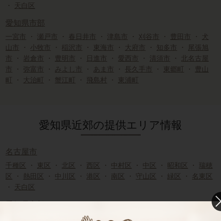
・
天白区
愛知県市部
一宮市
・
瀬戸市
・
春日井市
・
津島市
・
刈谷市
・
豊田市
・
犬
山市
・
小牧市
・
稲沢市
・
東海市
・
大府市
・
知多市
・
尾張旭
市
・
岩倉市
・
豊明市
・
日進市
・
愛西市
・
清須市
・
北名古屋
市
・
弥富市
・
みよし市
・
あま市
・
長久手市
・
東郷町
・
豊山
町
・
大治町
・
蟹江町
・
飛島村
・
東浦町
愛知県近郊の提供エリア情報
名古屋市
千種区
・
東区
・
北区
・
西区
・
中村区
・
中区
・
昭和区
・
瑞穂
区
・
熱田区
・
中川区
・
港区
・
南区
・
守山区
・
緑区
・
名東区
・
天白区
愛知県市部
一宮市
・
瀬戸市
・
春日井市
・
津島市
・
刈谷市
・
豊田市
・
犬