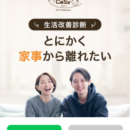
山市
・
小牧市
・
稲沢市
・
東海市
・
大府市
・
知多市
・
尾張旭
市
・
岩倉市
・
豊明市
・
日進市
・
愛西市
・
清須市
・
北名古屋
市
・
弥富市
・
みよし市
・
あま市
・
長久手市
・
東郷町
・
豊山
町
・
大治町
・
蟹江町
・
飛島村
・
東浦町
愛知県近郊の家事代行求人
名古屋市
千種区
・
東区
・
北区
・
西区
・
中村区
・
中区
・
昭和区
・
瑞穂
区
・
熱田区
・
中川区
・
港区
・
南区
・
守山区
・
緑区
・
名東区
・
天白区
愛知県市部
一宮市
・
瀬戸市
・
春日井市
・
津島市
・
刈谷市
・
豊田市
・
犬
山市
・
小牧市
・
稲沢市
・
東海市
・
大府市
・
知多市
・
尾張旭
市
・
岩倉市
・
豊明市
・
日進市
・
愛西市
・
清須市
・
北名古屋
市
・
弥富市
・
みよし市
・
あま市
・
長久手市
・
東郷町
・
豊山