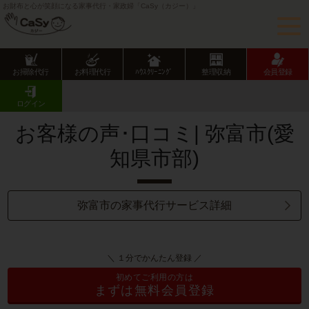
お財布と心が笑顔になる家事代行・家政婦「CaSy（カジー）」
お掃除代行
お料理代行
ﾊｳｽｸﾘｰﾆﾝｸﾞ
整理収納
会員登録
CaSy TOP
サービス提供エリアのご紹介
愛知県
愛知県市部
弥富市
お客様の声･口コミ一覧
ログイン
お客様の声･口コミ| 弥富市(愛
知県市部)
弥富市の家事代行サービス詳細
＼ １分でかんたん登録 ／
初めてご利用の方は
まずは無料会員登録