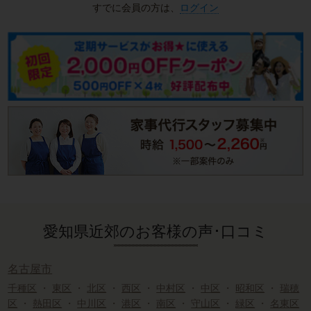
すでに会員の方は、
ログイン
愛知県近郊のお客様の声･口コミ
名古屋市
千種区
・
東区
・
北区
・
西区
・
中村区
・
中区
・
昭和区
・
瑞穂
区
・
熱田区
・
中川区
・
港区
・
南区
・
守山区
・
緑区
・
名東区