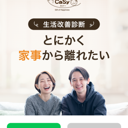
山市
・
小牧市
・
稲沢市
・
東海市
・
大府市
・
知多市
・
尾張旭
市
・
岩倉市
・
豊明市
・
日進市
・
愛西市
・
清須市
・
北名古屋
市
・
弥富市
・
みよし市
・
あま市
・
長久手市
・
東郷町
・
豊山
町
・
大治町
・
蟹江町
・
飛島村
・
東浦町
愛知県近郊の家事代行求人
名古屋市
千種区
・
東区
・
北区
・
西区
・
中村区
・
中区
・
昭和区
・
瑞穂
区
・
熱田区
・
中川区
・
港区
・
南区
・
守山区
・
緑区
・
名東区
・
天白区
愛知県市部
一宮市
・
瀬戸市
・
春日井市
・
津島市
・
刈谷市
・
豊田市
・
犬
山市
・
小牧市
・
稲沢市
・
東海市
・
大府市
・
知多市
・
尾張旭
市
・
岩倉市
・
豊明市
・
日進市
・
愛西市
・
清須市
・
北名古屋
市
・
弥富市
・
みよし市
・
あま市
・
長久手市
・
東郷町
・
豊山