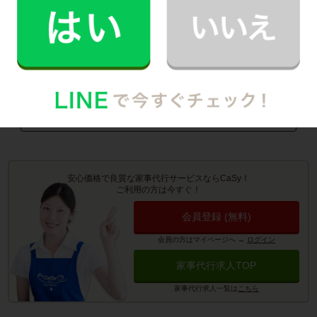
町
・
大治町
・
蟹江町
・
飛島村
・
東浦町
お掃除代行のサービス詳細
お料理代行のサービス詳細
安心価格で良質な家事代行サービスならCaSy！
ご利用の方は今すぐ！
会員登録 (無料)
会員の方はマイページへ
→
ログイン
家事代行求人TOP
家事代行求人一覧は
こちら