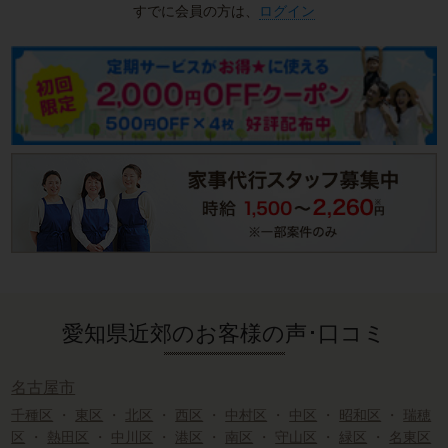
すでに会員の方は、
ログイン
愛知県近郊のお客様の声･口コミ
名古屋市
千種区
・
東区
・
北区
・
西区
・
中村区
・
中区
・
昭和区
・
瑞穂
区
・
熱田区
・
中川区
・
港区
・
南区
・
守山区
・
緑区
・
名東区