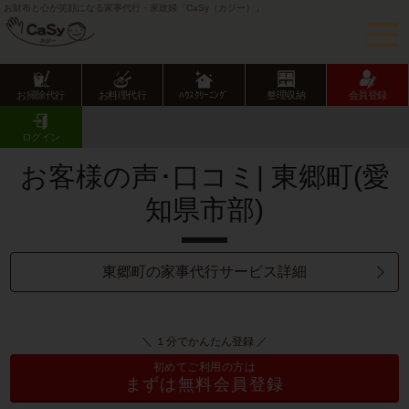
お財布と心が笑顔になる家事代行・家政婦「CaSy（カジー）」
お掃除代行
お料理代行
ﾊｳｽｸﾘｰﾆﾝｸﾞ
整理収納
会員登録
CaSy TOP
サービス提供エリアのご紹介
愛知県
愛知県市部
東郷町
お客様の声･口コミ一覧
ログイン
お客様の声･口コミ| 東郷町(愛
知県市部)
東郷町の家事代行サービス詳細
＼ １分でかんたん登録 ／
初めてご利用の方は
まずは無料会員登録