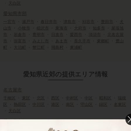
・
天白区
愛知県市部
一宮市
・
瀬戸市
・
春日井市
・
津島市
・
刈谷市
・
豊田市
・
犬
山市
・
小牧市
・
稲沢市
・
東海市
・
大府市
・
知多市
・
尾張旭
市
・
岩倉市
・
豊明市
・
日進市
・
愛西市
・
清須市
・
北名古屋
市
・
弥富市
・
みよし市
・
あま市
・
長久手市
・
東郷町
・
豊山
町
・
大治町
・
蟹江町
・
飛島村
・
東浦町
愛知県近郊の提供エリア情報
名古屋市
千種区
・
東区
・
北区
・
西区
・
中村区
・
中区
・
昭和区
・
瑞穂
区
・
熱田区
・
中川区
・
港区
・
南区
・
守山区
・
緑区
・
名東区
・
天白区
愛知県市部
一宮市
・
瀬戸市
・
春日井市
・
津島市
・
刈谷市
・
豊田市
・
犬