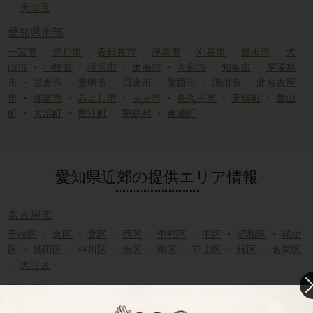
・
天白区
愛知県市部
一宮市
・
瀬戸市
・
春日井市
・
津島市
・
刈谷市
・
豊田市
・
犬
山市
・
小牧市
・
稲沢市
・
東海市
・
大府市
・
知多市
・
尾張旭
市
・
岩倉市
・
豊明市
・
日進市
・
愛西市
・
清須市
・
北名古屋
市
・
弥富市
・
みよし市
・
あま市
・
長久手市
・
東郷町
・
豊山
町
・
大治町
・
蟹江町
・
飛島村
・
東浦町
愛知県近郊の提供エリア情報
名古屋市
千種区
・
東区
・
北区
・
西区
・
中村区
・
中区
・
昭和区
・
瑞穂
区
・
熱田区
・
中川区
・
港区
・
南区
・
守山区
・
緑区
・
名東区
・
天白区
愛知県市部
一宮市
・
瀬戸市
・
春日井市
・
津島市
・
刈谷市
・
豊田市
・
犬