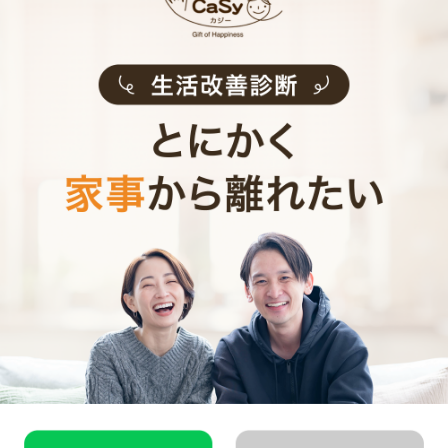
山市
・
小牧市
・
稲沢市
・
東海市
・
大府市
・
知多市
・
尾張旭
市
・
岩倉市
・
豊明市
・
日進市
・
愛西市
・
清須市
・
北名古屋
市
・
弥富市
・
みよし市
・
あま市
・
長久手市
・
東郷町
・
豊山
町
・
大治町
・
蟹江町
・
飛島村
・
東浦町
愛知県近郊の家事代行求人
名古屋市
千種区
・
東区
・
北区
・
西区
・
中村区
・
中区
・
昭和区
・
瑞穂
区
・
熱田区
・
中川区
・
港区
・
南区
・
守山区
・
緑区
・
名東区
・
天白区
愛知県市部
一宮市
・
瀬戸市
・
春日井市
・
津島市
・
刈谷市
・
豊田市
・
犬
山市
・
小牧市
・
稲沢市
・
東海市
・
大府市
・
知多市
・
尾張旭
市
・
岩倉市
・
豊明市
・
日進市
・
愛西市
・
清須市
・
北名古屋
市
・
弥富市
・
みよし市
・
あま市
・
長久手市
・
東郷町
・
豊山