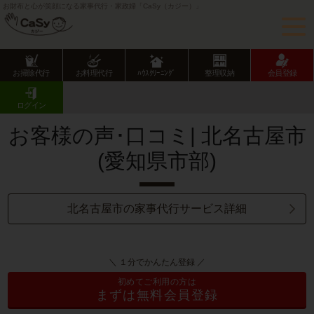
お財布と心が笑顔になる家事代行・家政婦「CaSy（カジー）」
お掃除代行
お料理代行
ﾊｳｽｸﾘｰﾆﾝｸﾞ
整理収納
会員登録
CaSy TOP
サービス提供エリアのご紹介
愛知県
愛知県市部
北名古屋市
お客様の声･口コミ一覧
ログイン
お客様の声･口コミ| 北名古屋市
(愛知県市部)
北名古屋市の家事代行サービス詳細
＼ １分でかんたん登録 ／
初めてご利用の方は
まずは無料会員登録