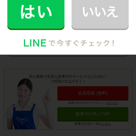
町
・
大治町
・
蟹江町
・
飛島村
・
東浦町
お掃除代行のサービス詳細
お料理代行のサービス詳細
安心価格で良質な家事代行サービスならCaSy！
ご利用の方は今すぐ！
会員登録 (無料)
会員の方はマイページへ
→
ログイン
家事代行求人TOP
家事代行求人一覧は
こちら