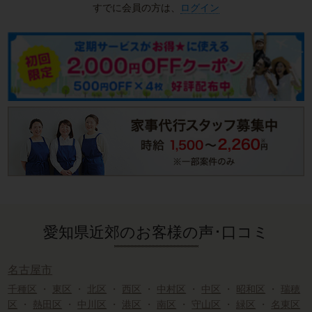
すでに会員の方は、
ログイン
愛知県近郊のお客様の声･口コミ
名古屋市
千種区
・
東区
・
北区
・
西区
・
中村区
・
中区
・
昭和区
・
瑞穂
区
・
熱田区
・
中川区
・
港区
・
南区
・
守山区
・
緑区
・
名東区