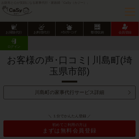
お財布と心が笑顔になる家事代行・家政婦「CaSy（カジー）」
お掃除代行
お料理代行
ﾊｳｽｸﾘｰﾆﾝｸﾞ
整理収納
会員登録
CaSy TOP
サービス提供エリアのご紹介
埼玉県
埼玉県市部
川島町
お客様の声･口コミ一覧
ログイン
お客様の声･口コミ| 川島町(埼
玉県市部)
川島町の家事代行サービス詳細
＼ １分でかんたん登録 ／
初めてご利用の方は
まずは無料会員登録