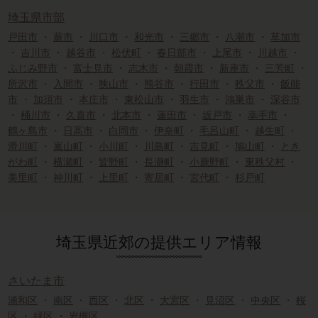
埼玉県市部
戸田市
・
蕨市
・
川口市
・
和光市
・
三郷市
・
八潮市
・
草加市
・
吉川市
・
越谷市
・
松伏町
・
春日部市
・
上尾市
・
川越市
・
ふじみ野市
・
富士見市
・
志木市
・
朝霞市
・
新座市
・
三芳町
・
所沢市
・
入間市
・
狭山市
・
熊谷市
・
行田市
・
秩父市
・
飯能
市
・
加須市
・
本庄市
・
東松山市
・
羽生市
・
鴻巣市
・
深谷市
・
桶川市
・
久喜市
・
北本市
・
蓮田市
・
坂戸市
・
幸手市
・
鶴ヶ島市
・
日高市
・
白岡市
・
伊奈町
・
毛呂山町
・
越生町
・
滑川町
・
嵐山町
・
小川町
・
川島町
・
吉見町
・
鳩山町
・
とき
がわ町
・
横瀬町
・
皆野町
・
長瀞町
・
小鹿野町
・
東秩父村
・
美里町
・
神川町
・
上里町
・
寄居町
・
宮代町
・
杉戸町
埼玉県近郊の提供エリア情報
さいたま市
浦和区
・
南区
・
西区
・
北区
・
大宮区
・
見沼区
・
中央区
・
桜
区
・
緑区
・
岩槻区