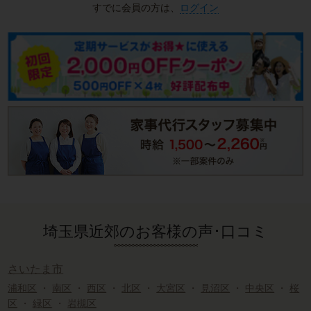
すでに会員の方は、
ログイン
埼玉県近郊のお客様の声･口コミ
さいたま市
浦和区
・
南区
・
西区
・
北区
・
大宮区
・
見沼区
・
中央区
・
桜
区
・
緑区
・
岩槻区