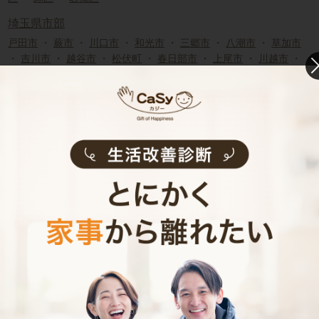
埼玉県市部
戸田市
・
蕨市
・
川口市
・
和光市
・
三郷市
・
八潮市
・
草加市
・
吉川市
・
越谷市
・
松伏町
・
春日部市
・
上尾市
・
川越市
・
ふじみ野市
・
富士見市
・
志木市
・
朝霞市
・
新座市
・
三芳町
・
所沢市
・
入間市
・
狭山市
・
熊谷市
・
行田市
・
秩父市
・
飯能
市
・
加須市
・
本庄市
・
東松山市
・
羽生市
・
鴻巣市
・
深谷市
・
桶川市
・
久喜市
・
北本市
・
蓮田市
・
坂戸市
・
幸手市
・
鶴ヶ島市
・
日高市
・
白岡市
・
伊奈町
・
毛呂山町
・
越生町
・
滑川町
・
嵐山町
・
小川町
・
川島町
・
吉見町
・
鳩山町
・
とき
がわ町
・
横瀬町
・
皆野町
・
長瀞町
・
小鹿野町
・
東秩父村
・
美里町
・
神川町
・
上里町
・
寄居町
・
宮代町
・
杉戸町
埼玉県近郊の家事代行求人
さいたま市
浦和区
・
南区
・
西区
・
北区
・
大宮区
・
見沼区
・
中央区
・
桜