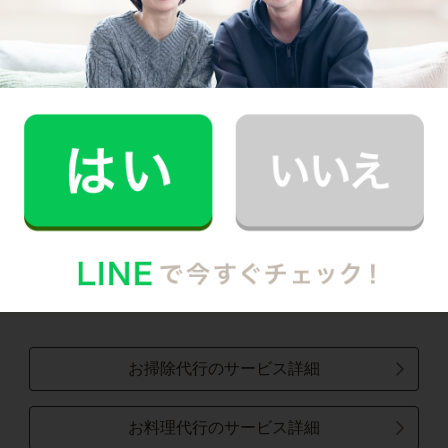
区
・
緑区
・
岩槻区
埼玉県市部
戸田市
・
蕨市
・
川口市
・
和光市
・
三郷市
・
八潮市
・
草加市
・
吉川市
・
越谷市
・
松伏町
・
春日部市
・
上尾市
・
川越市
・
ふじみ野市
・
富士見市
・
志木市
・
朝霞市
・
新座市
・
三芳町
・
所沢市
・
入間市
・
狭山市
・
熊谷市
・
行田市
・
秩父市
・
飯能
市
・
加須市
・
本庄市
・
東松山市
・
羽生市
・
鴻巣市
・
深谷市
・
桶川市
・
久喜市
・
北本市
・
蓮田市
・
坂戸市
・
幸手市
・
鶴ヶ島市
・
日高市
・
白岡市
・
伊奈町
・
毛呂山町
・
越生町
・
滑川町
・
嵐山町
・
小川町
・
川島町
・
吉見町
・
鳩山町
・
とき
がわ町
・
横瀬町
・
皆野町
・
長瀞町
・
小鹿野町
・
東秩父村
・
美里町
・
神川町
・
上里町
・
寄居町
・
宮代町
・
杉戸町
お掃除代行のサービス詳細
お料理代行のサービス詳細