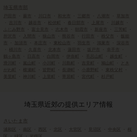
埼玉県市部
戸田市
・
蕨市
・
川口市
・
和光市
・
三郷市
・
八潮市
・
草加市
・
吉川市
・
越谷市
・
松伏町
・
春日部市
・
上尾市
・
川越市
・
ふじみ野市
・
富士見市
・
志木市
・
朝霞市
・
新座市
・
三芳町
・
所沢市
・
入間市
・
狭山市
・
熊谷市
・
行田市
・
秩父市
・
飯能
市
・
加須市
・
本庄市
・
東松山市
・
羽生市
・
鴻巣市
・
深谷市
・
桶川市
・
久喜市
・
北本市
・
蓮田市
・
坂戸市
・
幸手市
・
鶴ヶ島市
・
日高市
・
白岡市
・
伊奈町
・
毛呂山町
・
越生町
・
滑川町
・
嵐山町
・
小川町
・
川島町
・
吉見町
・
鳩山町
・
とき
がわ町
・
横瀬町
・
皆野町
・
長瀞町
・
小鹿野町
・
東秩父村
・
美里町
・
神川町
・
上里町
・
寄居町
・
宮代町
・
杉戸町
埼玉県近郊の提供エリア情報
さいたま市
浦和区
・
南区
・
西区
・
北区
・
大宮区
・
見沼区
・
中央区
・
桜
区
・
緑区
・
岩槻区