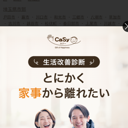
埼玉県市部
戸田市
・
蕨市
・
川口市
・
和光市
・
三郷市
・
八潮市
・
草加市
・
吉川市
・
越谷市
・
松伏町
・
春日部市
・
上尾市
・
川越市
・
ふじみ野市
・
富士見市
・
志木市
・
朝霞市
・
新座市
・
三芳町
・
所沢市
・
入間市
・
狭山市
・
熊谷市
・
行田市
・
秩父市
・
飯能
市
・
加須市
・
本庄市
・
東松山市
・
羽生市
・
鴻巣市
・
深谷市
・
桶川市
・
久喜市
・
北本市
・
蓮田市
・
坂戸市
・
幸手市
・
鶴ヶ島市
・
日高市
・
白岡市
・
伊奈町
・
毛呂山町
・
越生町
・
滑川町
・
嵐山町
・
小川町
・
川島町
・
吉見町
・
鳩山町
・
とき
がわ町
・
横瀬町
・
皆野町
・
長瀞町
・
小鹿野町
・
東秩父村
・
美里町
・
神川町
・
上里町
・
寄居町
・
宮代町
・
杉戸町
埼玉県近郊の家事代行求人
さいたま市
浦和区
・
南区
・
西区
・
北区
・
大宮区
・
見沼区
・
中央区
・
桜