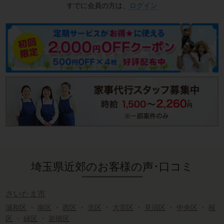
すでに会員の方は、
ログイン
埼玉県近郊のお客様の声･口コミ
さいたま市
浦和区
・
南区
・
西区
・
北区
・
大宮区
・
見沼区
・
中央区
・
桜
区
・
緑区
・
岩槻区