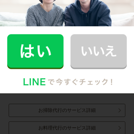
区
・
緑区
・
岩槻区
埼玉県市部
戸田市
・
蕨市
・
川口市
・
和光市
・
三郷市
・
八潮市
・
草加市
・
吉川市
・
越谷市
・
松伏町
・
春日部市
・
上尾市
・
川越市
・
ふじみ野市
・
富士見市
・
志木市
・
朝霞市
・
新座市
・
三芳町
・
所沢市
・
入間市
・
狭山市
・
熊谷市
・
行田市
・
秩父市
・
飯能
市
・
加須市
・
本庄市
・
東松山市
・
羽生市
・
鴻巣市
・
深谷市
・
桶川市
・
久喜市
・
北本市
・
蓮田市
・
坂戸市
・
幸手市
・
鶴ヶ島市
・
日高市
・
白岡市
・
伊奈町
・
毛呂山町
・
越生町
・
滑川町
・
嵐山町
・
小川町
・
川島町
・
吉見町
・
鳩山町
・
とき
がわ町
・
横瀬町
・
皆野町
・
長瀞町
・
小鹿野町
・
東秩父村
・
美里町
・
神川町
・
上里町
・
寄居町
・
宮代町
・
杉戸町
お掃除代行のサービス詳細
お料理代行のサービス詳細