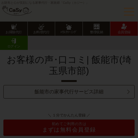
お財布と心が笑顔になる家事代行・家政婦「CaSy（カジー）」
お掃除代行
お料理代行
ﾊｳｽｸﾘｰﾆﾝｸﾞ
整理収納
会員登録
CaSy TOP
サービス提供エリアのご紹介
埼玉県
埼玉県市部
飯能市
お客様の声･口コミ一覧
ログイン
お客様の声･口コミ| 飯能市(埼
玉県市部)
飯能市の家事代行サービス詳細
＼ １分でかんたん登録 ／
初めてご利用の方は
まずは無料会員登録