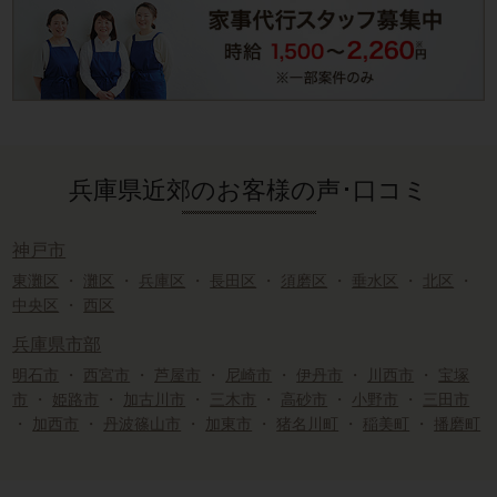
兵庫県近郊のお客様の声･口コミ
神戸市
東灘区
・
灘区
・
兵庫区
・
長田区
・
須磨区
・
垂水区
・
北区
・
中央区
・
西区
兵庫県市部
明石市
・
西宮市
・
芦屋市
・
尼崎市
・
伊丹市
・
川西市
・
宝塚
市
・
姫路市
・
加古川市
・
三木市
・
高砂市
・
小野市
・
三田市
・
加西市
・
丹波篠山市
・
加東市
・
猪名川町
・
稲美町
・
播磨町