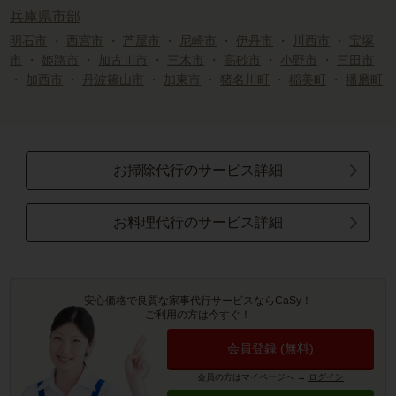
兵庫県市部
明石市
・
西宮市
・
芦屋市
・
尼崎市
・
伊丹市
・
川西市
・
宝塚
市
・
姫路市
・
加古川市
・
三木市
・
高砂市
・
小野市
・
三田市
・
加西市
・
丹波篠山市
・
加東市
・
猪名川町
・
稲美町
・
播磨町
お掃除代行のサービス詳細
お料理代行のサービス詳細
安心価格で良質な家事代行サービスならCaSy！
ご利用の方は今すぐ！
会員登録 (無料)
会員の方はマイページへ
→
ログイン