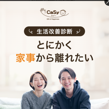
2.0時間
利用時間
キッチン トイレ お風呂 洗面所
掃除場所
ご感想
ありがとうございました。
掃除していただいた箇所を見て「あ、こんなところもキレイ
になってる」と発見がいろいろ。清掃していただいた水回り
は気持ちいいの一言です。
清掃場所が変わるごと...
お掃除代行
サービス内容
評価
スポット
利用頻度
兵庫県伊丹市
提供エリア
50代 女性
2020年3月5日(木)
ご利用日
4.0時間
利用時間
キッチン トイレ お風呂 洗面所 リ
掃除場所