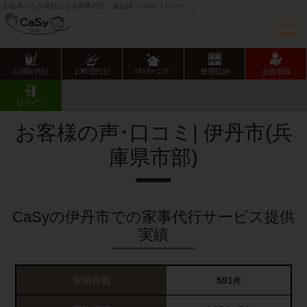
お財布と心が笑顔になる家事代行・家政婦「CaSy（カジー）」
お掃除代行
お料理代行
ﾊｳｽｸﾘｰﾆﾝｸﾞ
整理収納
会員登録
CaSy TOP
サービス提供エリアのご紹介
兵庫県
兵庫県市部
伊丹市
お客様の声･口コミ一覧
ログイン
お客様の声･口コミ| 伊丹市(兵
庫県市部)
CaSyの伊丹市での家事代行サービス提供
実績
実績件数
591
件