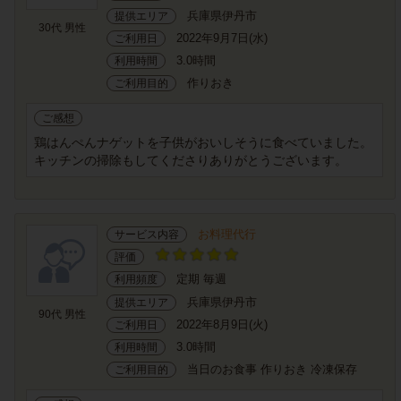
兵庫県伊丹市
提供エリア
30代 男性
2022年9月7日(水)
ご利用日
3.0時間
利用時間
作りおき
ご利用目的
ご感想
鶏はんぺんナゲットを子供がおいしそうに食べていました。
キッチンの掃除もしてくださりありがとうございます。
お料理代行
サービス内容
評価
定期 毎週
利用頻度
兵庫県伊丹市
提供エリア
90代 男性
2022年8月9日(火)
ご利用日
3.0時間
利用時間
当日のお食事 作りおき 冷凍保存
ご利用目的