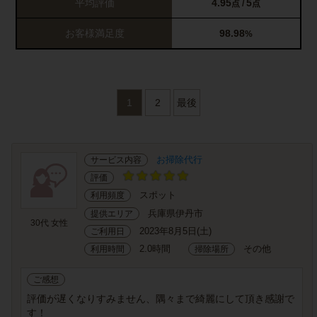
平均評価
4.95
5
点 /
点
お客様満足度
98.98
%
1
2
最後
お掃除代行
サービス内容
評価
スポット
利用頻度
兵庫県伊丹市
提供エリア
30代 女性
2023年8月5日(土)
ご利用日
2.0時間
その他
利用時間
掃除場所
ご感想
評価が遅くなりすみません、隅々まで綺麗にして頂き感謝で
す！