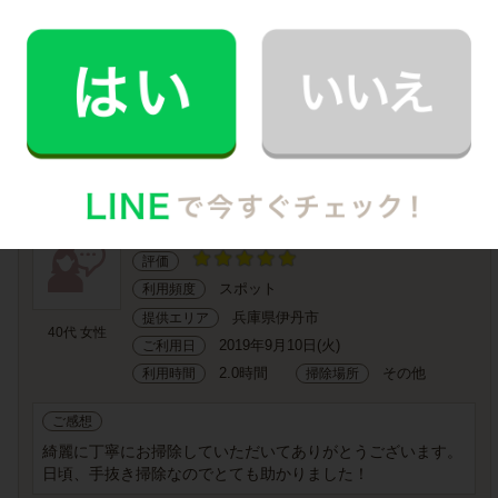
ビング 玄関 その他
ご感想
細かいお願いにもご対応くださり 要望以上のお掃除してく
ださいました。
長時間でしたが 時間から時間 余す事なく一生懸命お仕事
してくださいました。
お掃除代行
サービス内容
評価
スポット
利用頻度
兵庫県伊丹市
提供エリア
40代 女性
2019年9月10日(火)
ご利用日
2.0時間
その他
利用時間
掃除場所
ご感想
綺麗に丁寧にお掃除していただいてありがとうございます。
日頃、手抜き掃除なのでとても助かりました！