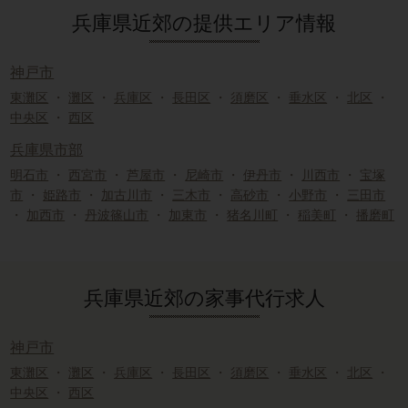
兵庫県近郊の提供エリア情報
神戸市
東灘区
・
灘区
・
兵庫区
・
長田区
・
須磨区
・
垂水区
・
北区
・
中央区
・
西区
兵庫県市部
明石市
・
西宮市
・
芦屋市
・
尼崎市
・
伊丹市
・
川西市
・
宝塚
市
・
姫路市
・
加古川市
・
三木市
・
高砂市
・
小野市
・
三田市
・
加西市
・
丹波篠山市
・
加東市
・
猪名川町
・
稲美町
・
播磨町
兵庫県近郊の家事代行求人
神戸市
東灘区
・
灘区
・
兵庫区
・
長田区
・
須磨区
・
垂水区
・
北区
・
中央区
・
西区