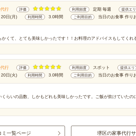
理代行
定期 毎週
評価
利用頻度
提供エリ
月20日(月)
3.0時間
当日のお食事 作り
利用時間
ご利用目的
らかくて、とても美味しかったです！！お料理のアドバイスもしてくれ
理代行
スポット
評価
利用頻度
提供エリ
月20日(火)
3.0時間
当日のお食事 作り
利用時間
ご利用目的
いくらいの品数、しかもどれも美味しかったです。ご飯が炊けていたの
コミ一覧ページ
堺区の家事代行