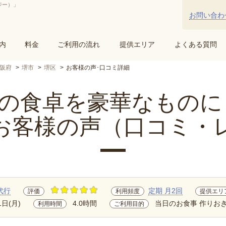
ジー）」
お問い合わ
内
料金
ご利用の流れ
提供エリア
よくある質問
阪府
堺市
堺区
お客様の声･口コミ詳細
食卓を豪華なものにし.
お客様の声（口コミ・
代行
定期 月2回
評価
利用頻度
提供エリ
1日(月)
4.0時間
当日のお食事 作りおき
利用時間
ご利用目的