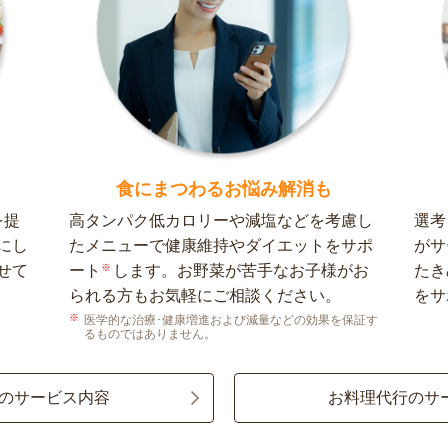
食にまつわるお悩み解消も
を提
高タンパク低カロリーや減塩などを考慮し
選考
にし
たメニューで健康維持やダイエットをサポ
がサ
せて
ート
※
します。お野菜が苦手なお子様がお
たき
られる方もお気軽にご相談ください。
をサ
医学的な治療･健康増進および減量などの効果を保証す
るものではありません。
のサービス内容
お料理代行のサ