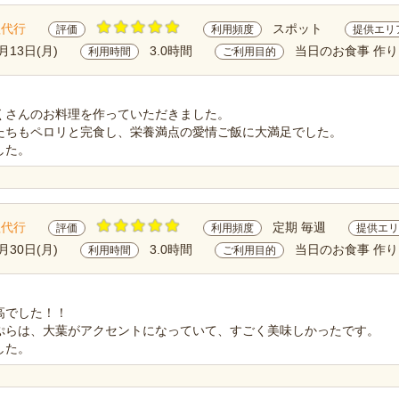
理代行
スポット
評価
利用頻度
提供エリ
月13日(月)
3.0時間
当日のお食事 作り
利用時間
ご利用目的
くさんのお料理を作っていただきました。
たちもペロリと完食し、栄養満点の愛情ご飯に大満足でした。
した。
理代行
定期 毎週
評価
利用頻度
提供エリ
月30日(月)
3.0時間
当日のお食事 作り
利用時間
ご利用目的
高でした！！
ぷらは、大葉がアクセントになっていて、すごく美味しかったです。
した。