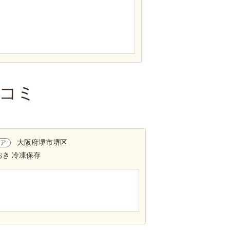
コミ
大阪府堺市堺区
ア
おき 冷凍保存