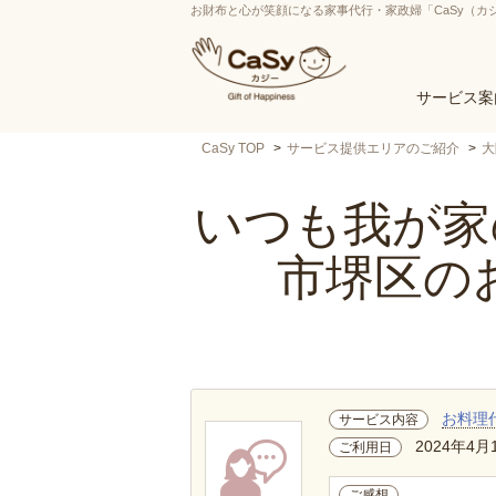
お財布と心が笑顔になる家事代行・家政婦「CaSy（カ
サービス案
CaSy TOP
サービス提供エリアのご紹介
大
いつも我が家の
市堺区の
お料理
サービス内容
2024年4月
ご利用日
ご感想