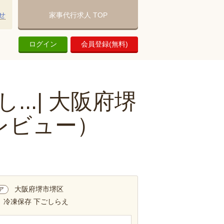
せ
家事代行求人 TOP
ログイン
会員登録(無料)
..| 大阪府堺
レビュー）
大阪府堺市堺区
ア
 冷凍保存 下ごしらえ