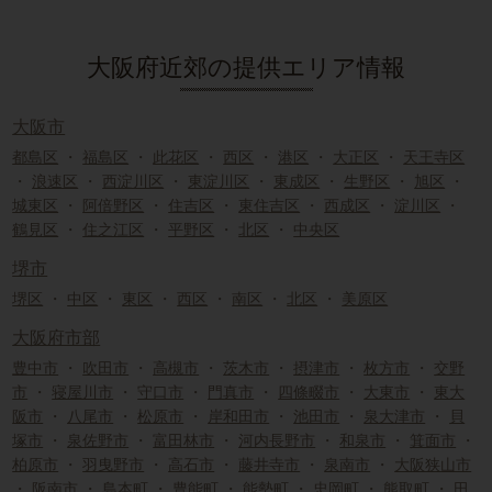
大阪府近郊の提供エリア情報
大阪市
都島区
・
福島区
・
此花区
・
西区
・
港区
・
大正区
・
天王寺区
・
浪速区
・
西淀川区
・
東淀川区
・
東成区
・
生野区
・
旭区
・
城東区
・
阿倍野区
・
住吉区
・
東住吉区
・
西成区
・
淀川区
・
鶴見区
・
住之江区
・
平野区
・
北区
・
中央区
堺市
堺区
・
中区
・
東区
・
西区
・
南区
・
北区
・
美原区
大阪府市部
豊中市
・
吹田市
・
高槻市
・
茨木市
・
摂津市
・
枚方市
・
交野
市
・
寝屋川市
・
守口市
・
門真市
・
四條畷市
・
大東市
・
東大
阪市
・
八尾市
・
松原市
・
岸和田市
・
池田市
・
泉大津市
・
貝
塚市
・
泉佐野市
・
富田林市
・
河内長野市
・
和泉市
・
箕面市
・
柏原市
・
羽曳野市
・
高石市
・
藤井寺市
・
泉南市
・
大阪狭山市
・
阪南市
・
島本町
・
豊能町
・
能勢町
・
忠岡町
・
熊取町
・
田