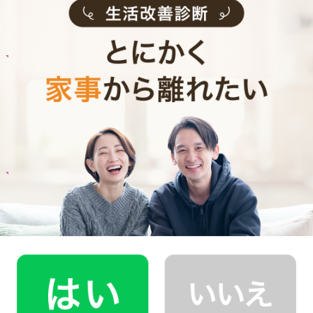
Customer Interview
お料理
U.I.さん
40代 男性 1人暮らし
食生活を改善したいと思い料理代行をお願いし
ています。
記事全文を見る
お料理
M.K.さん
30代 共働き 子育て中
子どもとコミュニケーションをとる時間が増え
ました！
記事全文を見る
インタビュー一覧を見る