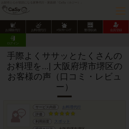
お財布と心が笑顔になる家事代行・家政婦「CaSy（カジー）」
お掃除代行
お料理代行
ﾊｳｽｸﾘｰﾆﾝｸﾞ
整理収納
会員登録
CaSy TOP
サービス提供エリアのご紹介
大阪府
堺市
堺区
お客様の声･口コミ詳細
ログイン
手際よくササッとたくさんの
お料理を...| 大阪府堺市堺区の
お客様の声（口コミ・レビュ
ー）
お料理代行
サービス内容
評価
スポット
利用頻度
大阪府堺市堺区
提供エリア