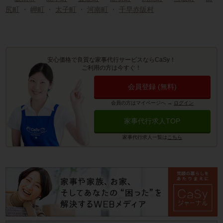
尻町
・
岬町
・
太子町
・
河南町
・
千早赤阪村
安心価格で良質な家事代行サービスならCaSy！
ご利用の方は今すぐ！
会員登録 (無料)
会員の方はマイページへ
→
ログイン
家事代行求人TOP
家事代行求人一覧は
こちら