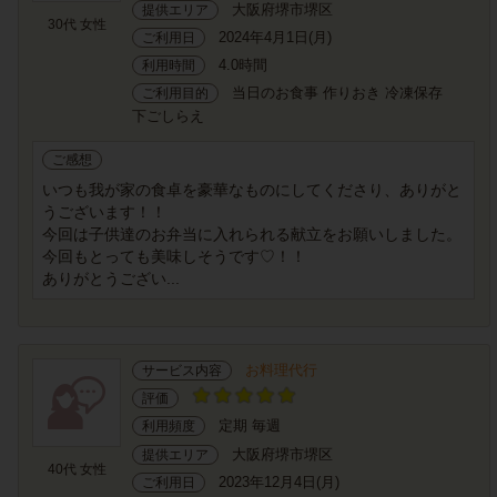
大阪府堺市堺区
提供エリア
30代 女性
2024年4月1日(月)
ご利用日
4.0時間
利用時間
当日のお食事 作りおき 冷凍保存
ご利用目的
下ごしらえ
ご感想
いつも我が家の食卓を豪華なものにしてくださり、ありがと
うございます！！
今回は子供達のお弁当に入れられる献立をお願いしました。
今回もとっても美味しそうです♡！！
ありがとうござい...
お料理代行
サービス内容
評価
定期 毎週
利用頻度
大阪府堺市堺区
提供エリア
40代 女性
2023年12月4日(月)
ご利用日