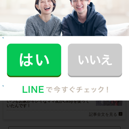
ご利用者インタビュー
Customer Interview
お掃除
M.T.さん
30代 共働き 子育て中
まるで実家の母親が家事を手伝いにきてくれた
安心感。
記事全文を見る
お掃除
E.O.さん
30代 共働き 育児休暇中
いつもお家がキレイなママ友がCaSyを使って
いたんです！
記事全文を見る