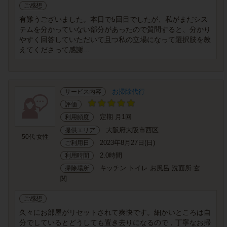
ご感想
有難うございました。本日で5回目でしたが、私がまだシス
テムを分かっていない部分があったので質問すると、分かり
やすく回答していただいて且つ私の立場になって選択肢を教
えてくださって感謝...
お掃除代行
サービス内容
評価
定期 月1回
利用頻度
大阪府大阪市西区
提供エリア
50代 女性
2023年8月27日(日)
ご利用日
2.0時間
利用時間
キッチン トイレ お風呂 洗面所 玄
掃除場所
関
ご感想
久々にお部屋がリセットされて爽快です。細かいところは自
分でしているとどうしても置き去りになるので，丁寧なお掃