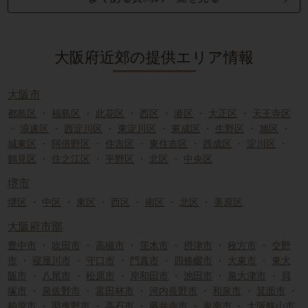
大阪府近郊の提供エリア情報
大阪市
都島区
・
福島区
・
此花区
・
西区
・
港区
・
大正区
・
天王寺区
・
浪速区
・
西淀川区
・
東淀川区
・
東成区
・
生野区
・
旭区
・
城東区
・
阿倍野区
・
住吉区
・
東住吉区
・
西成区
・
淀川区
・
鶴見区
・
住之江区
・
平野区
・
北区
・
中央区
堺市
堺区
・
中区
・
東区
・
西区
・
南区
・
北区
・
美原区
大阪府市部
豊中市
・
吹田市
・
高槻市
・
茨木市
・
摂津市
・
枚方市
・
交野
市
・
寝屋川市
・
守口市
・
門真市
・
四條畷市
・
大東市
・
東大
阪市
・
八尾市
・
松原市
・
岸和田市
・
池田市
・
泉大津市
・
貝
塚市
・
泉佐野市
・
富田林市
・
河内長野市
・
和泉市
・
箕面市
・
柏原市
・
羽曳野市
・
高石市
・
藤井寺市
・
泉南市
・
大阪狭山市