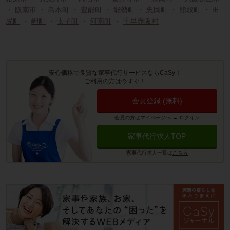
・
阪南市
・
島本町
・
豊能町
・
能勢町
・
忠岡町
・
熊取町
・
田
尻町
・
岬町
・
太子町
・
河南町
・
千早赤阪村
安心価格で良質な家事代行サービスならCaSy！
ご利用の方は今すぐ！
会員登録 (無料)
会員の方はマイページへ
→
ログイン
家事代行求人TOP
家事代行求人一覧は
こちら