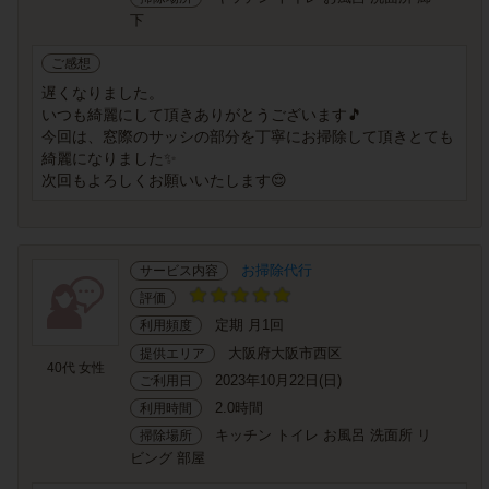
下
ご感想
遅くなりました。
いつも綺麗にして頂きありがとうございます🎵
今回は、窓際のサッシの部分を丁寧にお掃除して頂きとても
綺麗になりました✨
次回もよろしくお願いいたします😌
お掃除代行
サービス内容
評価
定期 月1回
利用頻度
大阪府大阪市西区
提供エリア
40代 女性
2023年10月22日(日)
ご利用日
2.0時間
利用時間
キッチン トイレ お風呂 洗面所 リ
掃除場所
ビング 部屋