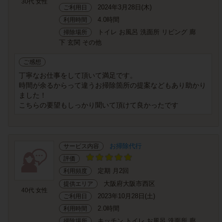
30代 女性
2024年3月28日(木)
ご利用日
4.0時間
利用時間
トイレ お風呂 洗面所 リビング 廊
掃除場所
下 玄関 その他
ご感想
丁寧なお仕事をして頂いて満足です。
時間が余るからって違うお掃除箇所の提案などもあり助かり
ました！
こちらの要望もしっかり聞いて頂けて良かったです
お掃除代行
サービス内容
評価
定期 月2回
利用頻度
大阪府大阪市西区
提供エリア
40代 女性
2023年10月28日(土)
ご利用日
2.0時間
利用時間
キッチン トイレ お風呂 洗面所 廊
掃除場所