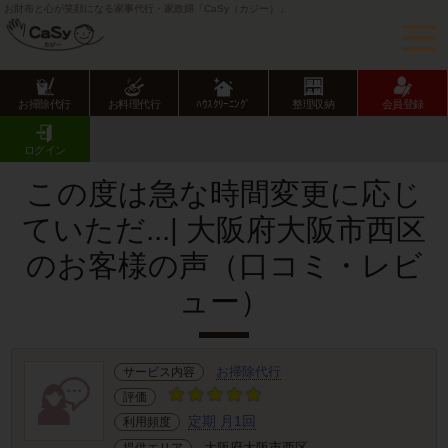
お財布と心が笑顔になる家事代行・家政婦「CaSy（カジー）」
お掃除代行
お料理代行
ﾊｳｽｸﾘｰﾆﾝｸﾞ
整理収納
会員登録
CaSy TOP
サービス提供エリアのご紹介
大阪府
大阪市
西区
お客様の声･口コミ詳細
ログイン
この度は急な時間変更に応じ
ていただ...| 大阪府大阪市西区
のお客様の声（口コミ・レビ
ュー）
お掃除代行
サービス内容
評価
定期 月1回
利用頻度
大阪府大阪市西区
提供エリア