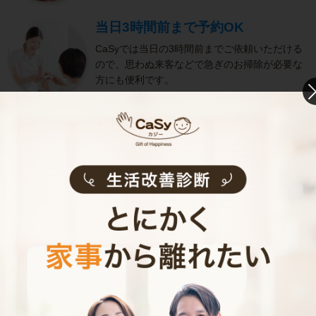
当日3時間前まで予約OK
CaSyでは当日の3時間前までご依頼いただける
ので、思わぬ来客などで急ぎのお掃除が必要な
方にも便利です。
きめ細やかなサービス
選考をクリアし、研修を修了したキャストがサ
ービスを実施。お客様のご要望に沿ったきめ細
やかなサービスで、健やかな生活をサポートし
ます。
お掃除代行のサービス内容
お掃除代行のサービス料金