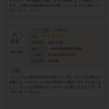
のですが、その知識と経験に沿った清掃にとても満足してい
ます。お風呂の換気扇の利きが悪いことに気づいて伝えてく
ださったり、ケトル...
お掃除代行
サービス内容
評価
定期 月2回
利用頻度
神奈川県相模原市南区
提供エリア
40代 男性
2023年10月16日(月)
ご利用日
3.0時間
利用時間
ご感想
リビングとか想定外の汚れ発見して（笑）テレビ台の裏とか
迷路ジャングルでしたがあの状態から随分とキレイになりま
した。ちょっと時間足りたいかなーと心配してましたが、全
てやりきってもらえ...