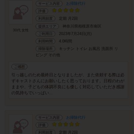
お掃除代行
サービス内容
評価
定期 月2回
利用頻度
神奈川県相模原市南区
提供エリア
30代 女性
2023年7月24日(月)
ご利用日
4.0時間
利用時間
キッチン トイレ お風呂 洗面所 リ
掃除場所
ビング その他
ご感想
引っ越しのため最終日となりましたが、また依頼する際は必
ずキャストさんにお願いしたく思っております。日程のわが
ままや、子どもの体調不良にも優しく対応していただき感謝
の気持ちでいっぱい...
お掃除代行
サービス内容
評価
定期 月2回
利用頻度