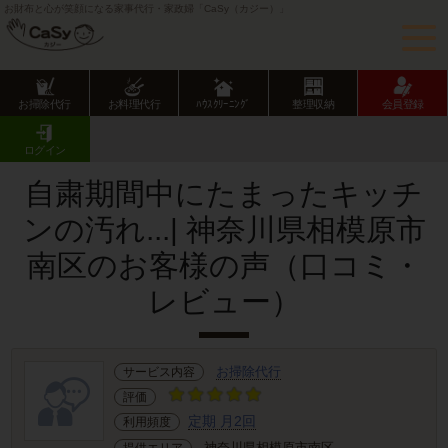
お財布と心が笑顔になる家事代行・家政婦「CaSy（カジー）」
お掃除代行
お料理代行
ﾊｳｽｸﾘｰﾆﾝｸﾞ
整理収納
会員登録
CaSy TOP
サービス提供エリアのご紹介
神奈川県
相模原市
南区
お客様の声･口コミ詳細
ログイン
自粛期間中にたまったキッチ
ンの汚れ...| 神奈川県相模原市
南区のお客様の声（口コミ・
レビュー）
お掃除代行
サービス内容
評価
定期 月2回
利用頻度
神奈川県相模原市南区
提供エリア