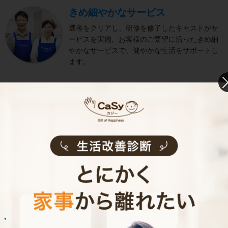
きめ細やかなサービス
選考をクリアし、研修を修了したキャストがサ
ービスを実施。お客様のご要望に沿ったきめ細
やかなサービスで、健やかな生活をサポートし
ます。
お掃除代行のサービス内容
お掃除代行のサービス料金
ご利用者インタビュー
Customer Interview
お掃除
M.T.さん