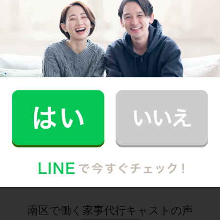
30代 共働き 子育て中
まるで実家の母親が家事を手伝いにきてくれた
安心感。
記事全文を見る
お掃除
E.O.さん
30代 共働き 育児休暇中
いつもお家がキレイなママ友がCaSyを使って
いたんです！
記事全文を見る
インタビュー一覧を見る
南区で働く家事代行キャストの声