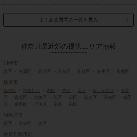
よくある質問の一覧を見る
神奈川県近郊の提供エリア情報
川崎市
幸区
・
中原区
・
高津区
・
宮前区
・
川崎区
・
麻生区
・
多摩区
横浜市
鶴見区
・
神奈川区
・
西区
・
中区
・
南区
・
保土ヶ谷区
・
港北
区
・
青葉区
・
都筑区
・
旭区
・
緑区
・
瀬谷区
・
港南区
・
磯子
区
・
金沢区
・
戸塚区
・
栄区
・
泉区
相模原市
緑区
・
中央区
・
南区
神奈川県市部