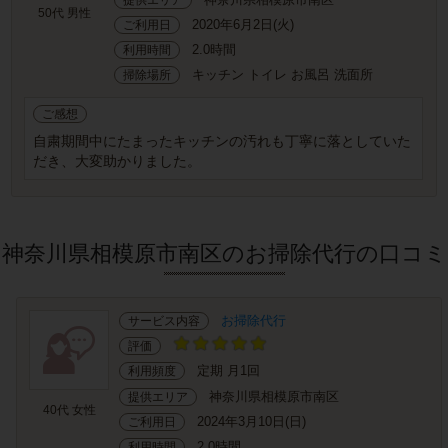
50代 男性
2020年6月2日(火)
ご利用日
2.0時間
利用時間
キッチン トイレ お風呂 洗面所
掃除場所
ご感想
自粛期間中にたまったキッチンの汚れも丁寧に落としていた
だき、大変助かりました。
神奈川県相模原市南区のお掃除代行の口コミ
お掃除代行
サービス内容
評価
定期 月1回
利用頻度
神奈川県相模原市南区
提供エリア
40代 女性
2024年3月10日(日)
ご利用日
2.0時間
利用時間