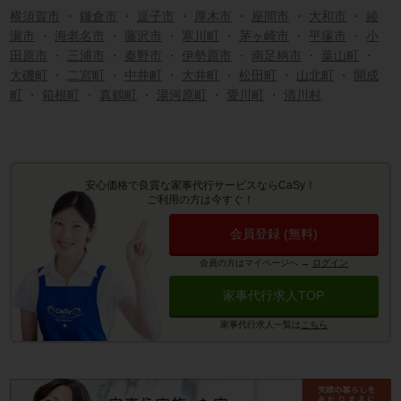
横須賀市
・
鎌倉市
・
逗子市
・
厚木市
・
座間市
・
大和市
・
綾
瀬市
・
海老名市
・
藤沢市
・
寒川町
・
茅ヶ崎市
・
平塚市
・
小
田原市
・
三浦市
・
秦野市
・
伊勢原市
・
南足柄市
・
葉山町
・
大磯町
・
二宮町
・
中井町
・
大井町
・
松田町
・
山北町
・
開成
町
・
箱根町
・
真鶴町
・
湯河原町
・
愛川町
・
清川村
安心価格で良質な家事代行サービスならCaSy！
ご利用の方は今すぐ！
会員登録 (無料)
会員の方はマイページへ
→
ログイン
家事代行求人TOP
家事代行求人一覧は
こちら